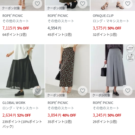
クーポン対象
クーポン対象
ROPE' PICNIC
ROPE' PICNIC
OPAQUE.CLIP
その他のスカート
その他のスカート
ロング・マキシスカート
7,115
4,994
3,575
円
5
%
OFF
円
円
50
%
OFF
64
ポイント
(
1倍
)
45
ポイント
(
1倍
)
32
ポイント
(
1倍
)
クーポン対象
クーポン対象
GLOBAL WORK
ROPE' PICNIC
ROPE' PICNIC
ロング・マキシスカート
その他のスカート
その他のスカート
2,634
3,894
3,245
円
52
%
OFF
円
40
%
OFF
円
50
%
OFF
239
ポイント
(
10%ポイント
35
ポイント
(
1倍
)
29
ポイント
(
1倍
)
バック
)