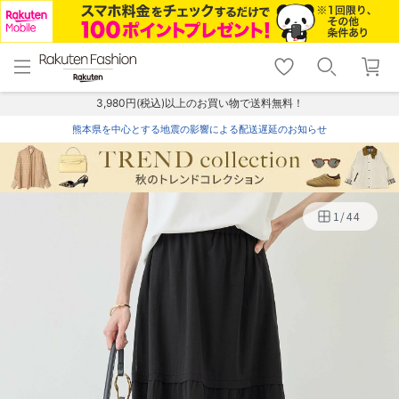
menu
home
search
favorite_border
shopping_cart
lock_outline
メニュー
トップ
検索
お気に入り
カート
ログイン
3,980円(税込)以上のお買い物で送料無料！
熊本県を中心とする地震の影響による配送遅延のお知らせ
1
/
44