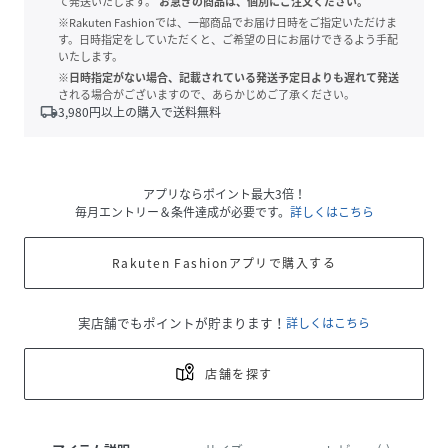
て発送いたします。
お急ぎの商品は、個別にご注文ください。
※Rakuten Fashionでは、一部商品でお届け日時をご指定いただけま
す。日時指定をしていただくと、ご希望の日にお届けできるよう手配
いたします。
※日時指定がない場合、記載されている発送予定日よりも遅れて発送
される場合がございますので、あらかじめご了承ください。
local_shipping
3,980
円以上の購入で送料無料
アプリならポイント最大3倍！
毎月エントリー＆条件達成が必要です。
詳しくはこちら
Rakuten Fashionアプリで購入する
実店舗でもポイントが貯まります！
詳しくはこちら
店舗を探す