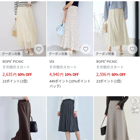
クーポン対象
クーポン対象
クーポン対象
ROPE' PICNIC
VIS
ROPE' PICNIC
その他のスカート
その他のスカート
その他のスカート
2,635
4,940
2,596
円
60
%
OFF
円
10
%
OFF
円
60
%
OFF
23
ポイント
(
1倍
)
449
ポイント
(
10%ポイント
23
ポイント
(
1倍
)
バック
)