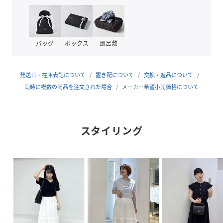
【カラー】
・合わせやすく汎用性の高い、クリーンなオフとブラックの
2色。
バッグ
ボックス
風呂敷
【スタイリングポイント】
・ロゴTシャツを合わせた、力の抜けた大人のカジュアルス
タイル。
発送日・在庫表記について
置き配について
交換・返品について
・コンパクトなニットをインして、メリハリを効かせた装
同時に複数の商品を注文された場合
メーカー希望小売価格について
い。
・サンダルを合わせて軽快に楽しむ、爽やかなお出かけスタ
イル。
スタイリング
【同シリーズアイテム】
・2WAYカシュクールシャツ（品番：GDH16500）
・スタンドフリルシャツ（品番：GDH16510）
・オフショルブラウス（品番：GDH16520）
・フーディーシャツ（品番：GDH16530）
・キャミソールブラウス（品番：GDF16500）
-----------------------------