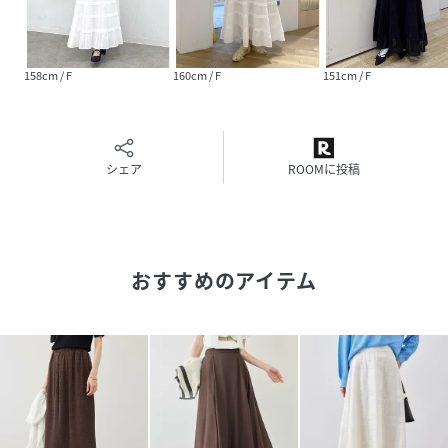
裏地：あり
光沢感：なし
透け感：オフホワイト（15）あり
158cm / F
160cm / F
151cm / F
※裏地付きですが、ペチコートや同系色のインナー着用がお
すすめです。
伸縮性：なし
ウエスト：ゴム
シェア
ROOMに投稿
ポケット：なし
生地の厚さ：やや薄手
その他仕様：ウエスト内側ドロスト紐付き
季節：春、夏
-----------------------------
おすすめのアイテム
※撮影時の光、お使いのモニター環境によって色の見え方が
違う場合がございます。
【モデル着用サイズ】
身長：165cm着用サイズ：F
【2026Spring/Summer】【26SS】