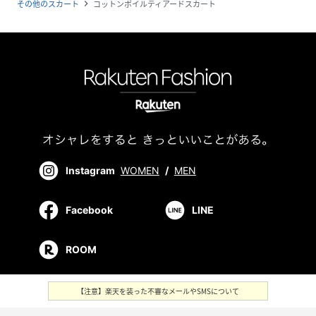
その他のスカート
コットンボイルティアードスカート
navigate_next
Instagram
WOMEN
/
MEN
Facebook
LINE
ROOM
【注意】楽天を装った不審なメールやSMSについて