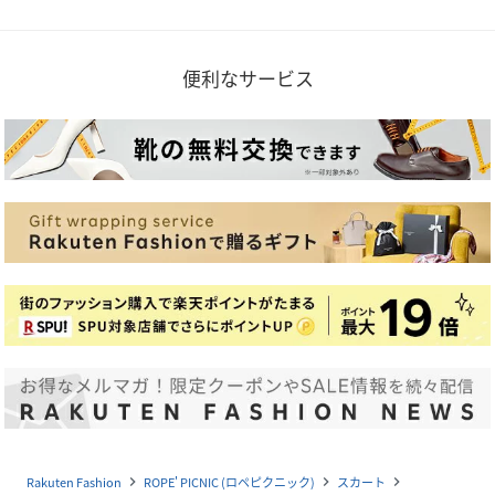
便利なサービス
Rakuten Fashion
ROPE' PICNIC (ロペピクニック)
スカート
navigate_next
navigate_next
navigate_next