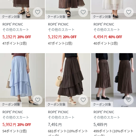
性別タイプ
レディース
クーポン対象
クーポン対象
クーポン対象
ROPE' PICNIC
ROPE' PICNIC
ROPE' PICNIC
原産国
ブラック（01）：中国｜ホワイト（10）：中国
その他のスカート
その他のスカート
その他のスカート
5,192
5,192
4,494
円
20
%
OFF
円
20
%
OFF
円
40
%
OFF
素材
ブラック（01）：（表地） 綿 100% （裏地） ポ
47
ポイント
(
1倍
)
47
ポイント
(
1倍
)
40
ポイント
(
1倍
)
リエステル 100%｜ホワイト（10）：（表地）
綿 100% （裏地） ポリエステル 100%
サイズ
F
クリーニング
ブラック（01）：洗濯機（極弱）・漂白、タン
ブル乾燥禁止
ホワイト（10）：洗濯機（極弱）・漂白、タン
ブル乾燥禁止
クーポン対象
クーポン対象
クーポン対象
品番
RV7864_GDC16110
(
GDC16110-01-099 RV7864
)
ROPE' PICNIC
ROPE' PICNIC
ROPE' PICNIC
その他のスカート
その他のスカート
その他のスカート
5,992
7,491
5,489
円
20
%
OFF
円
円
54
ポイント
(
1倍
)
681
ポイント
(
10%ポイント
499
ポイント
(
10%ポイント
バック
)
バック
)