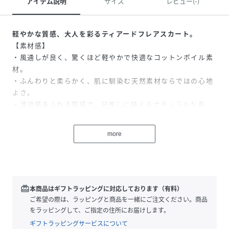
アイテム説明
サイズ
レビュー(-)
軽やかな質感、大人を彩るティアードフレアスカート。
【素材感】
・風通しが良く、驚くほど軽やかで快適なコットンボイル素
材。
・ふんわりと柔らかく、肌に馴染む天然素材ならではの心地
よさ。
・清涼感あふれる質感で、日差しに映えるナチュラルな表
情。
more
【デザイン・シルエット】
・甘さを抑えたソフトなボリュームで、広がるフレアシルエ
ット。
・ストレスフリーな着心地を叶える、リラクシーなウエスト
ゴム。
redeem
本商品はギフトラッピングに対応しております（有料）
・自分好みのフィット感に調整できる、ドロスト紐の機能的
ご希望の際は、ラッピングと商品を一緒にご注文ください。商品
な仕様。
をラッピングして、ご指定の住所にお届けします。
ギフトラッピングサービスについて