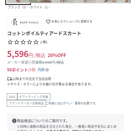
ブラック（01）
ホワイト（10）
favorite_border
お気に入りショップに登録する
コットンボイルティアードスカート
star_border
star_border
star_border
star_border
star_border
(
-
件
)
5,596
円 /税込
20
%OFF
メーカー希望小売価格
6,996
円 /税込
50
ポイント
1倍
内訳
local_shipping
12時までの注文で当日出荷
※サイズ・カラーによりお届け日が異なる場合があります。
SALE
ギフトラッピング対象
ブランドクーポン対象商品
ご利用には
ログイン
・獲得が必要です。
info
商品発送についてのご案内です。
※同時に複数の商品を注文された場合、一番遅い発送予定日にまとめ