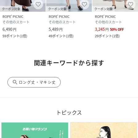
クーポン対象
クーポン対象
クーポン対象
ROPE' PICNIC
ROPE' PICNIC
ROPE' PICNIC
その他のスカート
その他のスカート
その他のスカート
6,490
5,489
3,245
円
円
円
50
%
OFF
59
ポイント
(
1倍
)
49
ポイント
(
1倍
)
29
ポイント
(
1倍
)
関連キーワードから探す
search
ロング丈・マキシ丈
トピックス