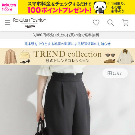
menu
home
search
favorite_border
shopping_cart
lock_outline
メニュー
トップ
検索
お気に入り
カート
ログイン
3,980円(税込)以上のお買い物で送料無料！
熊本県を中心とする地震の影響による配送遅延のお知らせ
1
/
67