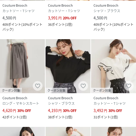
Couture Brooch
Couture Brooch
Couture Brooch
カットソー・Tシャツ
カットソー・Tシャツ
シャツ・ブラウス
4,500
3,991
4,500
円
円
20
%
OFF
円
409
ポイント
(
10%ポイント
36
ポイント
(
1倍
)
409
ポイント
(
10%ポイント
バック
)
バック
)
クーポン対象
クーポン対象
クーポン対象
Couture Brooch
Couture Brooch
Couture Brooch
ロング・マキシスカート
シャツ・ブラウス
カットソー・Tシャツ
4,620
4,193
3,492
円
30
%
OFF
円
30
%
OFF
円
30
%
OFF
42
ポイント
(
1倍
)
38
ポイント
(
1倍
)
31
ポイント
(
1倍
)