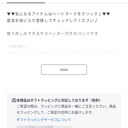
▼▼気になるアイテムはハートマークをクリック♪▼▼
是非お気に入り登録してチェックしてください♪
取り外しのできるサスペンダー付きのパンツです
～POINT～
ややハイウエスト気味で、ウエスト部分にはタックのデザイ
ンが入っているので、トップスをインして着ていただくのが
おすすめです。
more
トレンドのドット柄と落ち着いた黒の無地の展開です。
【素材】
ポリエステル100％の少しシャリ感のある素材なので、気温
の高めな日でもサラリと着ていただけます。
redeem
本商品はギフトラッピングに対応しております（有料）
シワも目立ちにくく、お手入れしやすい素材です。
ご希望の際は、ラッピングと商品を一緒にご注文ください。商品
をラッピングして、ご指定の住所にお届けします。
【仕様】
ギフトラッピングサービスについて
・ポケット数：横×2