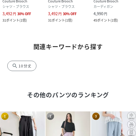
Couture Brooch
Couture Brooch
Couture Brooch
シャツ・ブラウス
シャツ・ブラウス
カーディガン
3,492
3,492
4,990
円
30
%
OFF
円
30
%
OFF
円
31
ポイント
(
1倍
)
31
ポイント
(
1倍
)
45
ポイント
(
1倍
)
関連キーワードから探す
search
10分丈
その他のパンツ
のランキング
1
2
3