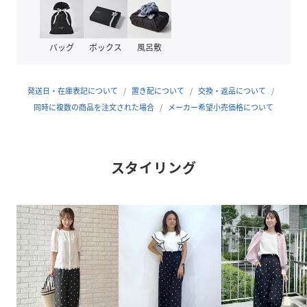
・ウエスト後ろゴム
・後ろファスナー
・アイボリー（104）のみ裏地あり
バッグ
ボックス
風呂敷
※こちらの商品はやや透け感があります。
発送日・在庫表記について
置き配について
交換・返品について
同時に複数の商品を注文された場合
メーカー希望小売価格について
※照明の関係により、実際よりも色味が違って見える場合が
あります。また、パソコン・スマートフォンなどの環境によ
り、若干製品と画像のカラーが異なる場合もございます。
スタイリング
【スタッフコメント】
shino（164cm）
サスペンダー付きでスタイリングが即完成する、着回し力の
高いアイテム。
インナー次第で雰囲気を変えられ、シーズンレスで活躍して
くれます。
サスペンダーを外せばシンプルなパンツとしても使え、コー
デの幅が広がるのがポイントです。