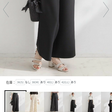
在庫：
36(S)
なし
38(M)
あり
40(L)
あり
42(LL)
あり