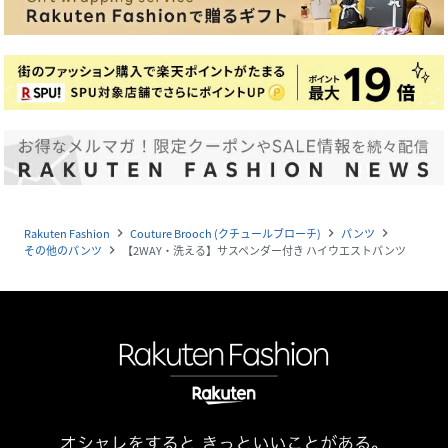
Rakuten Fashion
Couture Brooch (クチュールブローチ)
パンツ
navigate_next
navigate_next
navigate_next
その他のパンツ
【2WAY・洗える】サスペンダー付き ハイウエストパンツ
navigate_next