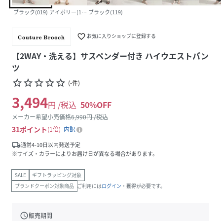
ブラック(019)
アイボリー(104)
ブラック(119)
favorite_border
お気に入りショップに登録する
【2WAY・洗える】サスペンダー付き ハイウエストパン
ツ
star_border
star_border
star_border
star_border
star_border
(
-
件
)
3,494
円 /税込
50
%OFF
メーカー希望小売価格
6,990
円 /税込
31
ポイント
1倍
内訳
local_shipping
通常4-10日以内発送予定
※サイズ・カラーによりお届け日が異なる場合があります。
SALE
ギフトラッピング対象
ブランドクーポン対象商品
ご利用には
ログイン
・獲得が必要です。
schedule
販売期間