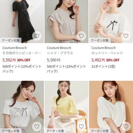
クーポン対象
クーポン対象
Couture Brooch
Couture Brooch
Couture Brooch
その他のワンピース・ドレス
シャツ・ブラウス
カットソー・Tシャツ
5,592
5,500
3,492
円
30
%
OFF
円
円
30
%
OFF
508
ポイント
(
10%ポイント
500
ポイント
(
10%ポイント
31
ポイント
(
1倍
)
バック
)
バック
)
クーポン対象
クーポン対象
クーポン対象