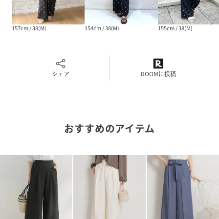
【26SSNEWARRIVAL】
【26SSNEWCOLLECTION】
157cm / 38(M)
154cm / 38(M)
155cm / 38(M)
性別タイプ
レディース
原産国
中国製
シェア
ROOMに投稿
素材
ブラック（019） ブラック（119） ポリエステ
ル100％
アイボリー（104） 表地・裏地：ポリエステル
100％
おすすめのアイテム
サイズ
36(S)、38(M)、40(L)、42(LL)
クリーニング
手洗い可
品番
RV7844_20260150865021
(
20260150865021-019-36 RV7844
)