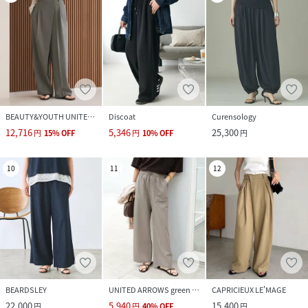
BEAUTY&YOUTH UNITED ARROWS
Discoat
Curensology
12,716
5,346
25,300
円
15
%
OFF
円
10
%
OFF
円
10
11
12
BEARDSLEY
UNITED ARROWS green label relaxing
CAPRICIEUX LE'MAGE
22,000
5,940
15,400
円
円
40
%
OFF
円