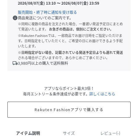
2026/08/07(金) 13:10
〜
2026/08/07(金) 23:59
販売開始・終了時に通知を受け取る
info
商品発送についてのご案内です。
※同時に複数の商品を注文された場合、一番遅い発送予定日にまとめ
て発送いたします。
お急ぎの商品は、個別にご注文ください。
※Rakuten Fashionでは、一部商品でお届け日時をご指定いただけま
す。日時指定をしていただくと、ご希望の日にお届けできるよう手配
いたします。
※日時指定がない場合、記載されている発送予定日よりも遅れて発送
される場合がございますので、あらかじめご了承ください。
local_shipping
3,980
円以上の購入で送料無料
アプリならポイント最大3倍！
毎月エントリー＆条件達成が必要です。
詳しくはこちら
Rakuten Fashionアプリで購入する
アイテム説明
サイズ
レビュー(-)