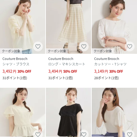
クーポン対象
クーポン対象
クーポン対象
Couture Brooch
Couture Brooch
Couture Brooch
シャツ・ブラウス
ロング・マキシスカート
カットソー・Tシャツ
3,492
3,494
3,149
円
30
%
OFF
円
50
%
OFF
円
30
%
OFF
31
ポイント
(
1倍
)
31
ポイント
(
1倍
)
28
ポイント
(
1倍
)