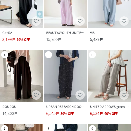
GeeRA
BEAUTY&YOUTH UNITED ARROWS
VIS
3,199
15,950
5,489
円
19
%
OFF
円
円
4
5
6
DOUDOU
URBAN RESEARCH DOORS
UNITED ARROWS green label relaxing
14,300
6,545
6,534
円
円
30
%
OFF
円
40
%
OFF
7
8
9