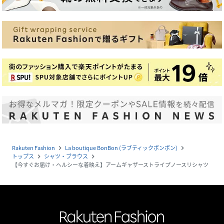
Rakuten Fashion
La boutique BonBon (ラブティックボンボン)
navigate_next
navigate_next
トップス
シャツ・ブラウス
navigate_next
navigate_next
【今すぐお届け・ヘルシーな着映え】アームギャザーストライプノースリシャツ