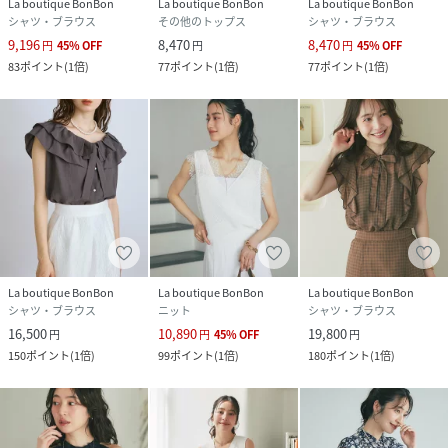
La boutique BonBon
La boutique BonBon
La boutique BonBon
原産国
中国
シャツ・ブラウス
その他のトップス
シャツ・ブラウス
9,196
8,470
8,470
円
45
%
OFF
円
円
45
%
OFF
素材
・ブルー:レーヨン70% ナイロン18% 麻12%
83
ポイント
(
1倍
)
77
ポイント
(
1倍
)
77
ポイント
(
1倍
)
・サックスブルー:レーヨン72% ナイロン18%
麻8% ポリエステル2%
サイズ
F
品番
RV7306_LBZ1061504A0004
(
LBZ1061504A0004-1-2 RV7306
)
La boutique BonBon
La boutique BonBon
La boutique BonBon
シャツ・ブラウス
ニット
シャツ・ブラウス
16,500
10,890
19,800
円
円
45
%
OFF
円
150
ポイント
(
1倍
)
99
ポイント
(
1倍
)
180
ポイント
(
1倍
)