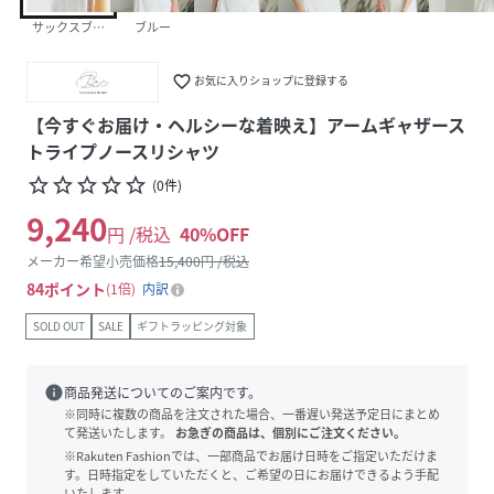
サックスブルー
ブルー
favorite_border
お気に入りショップに登録する
【今すぐお届け・ヘルシーな着映え】アームギャザース
トライプノースリシャツ
star_border
star_border
star_border
star_border
star_border
(
0
件
)
9,240
円 /税込
40
%OFF
メーカー希望小売価格
15,400
円 /税込
84
ポイント
1倍
内訳
SOLD OUT
SALE
ギフトラッピング対象
info
商品発送についてのご案内です。
※同時に複数の商品を注文された場合、一番遅い発送予定日にまとめ
て発送いたします。
お急ぎの商品は、個別にご注文ください。
※Rakuten Fashionでは、一部商品でお届け日時をご指定いただけま
す。日時指定をしていただくと、ご希望の日にお届けできるよう手配
いたします。