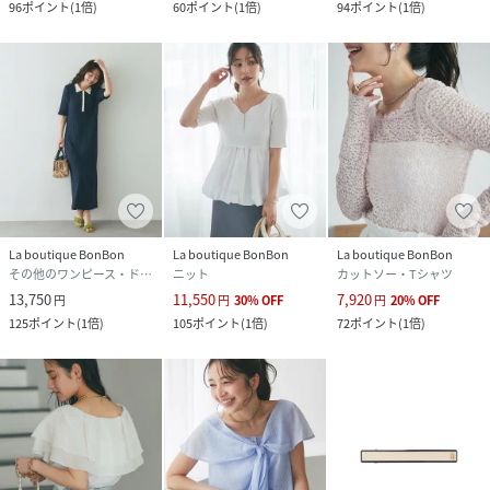
96
ポイント
(
1倍
)
60
ポイント
(
1倍
)
94
ポイント
(
1倍
)
La boutique BonBon
La boutique BonBon
La boutique BonBon
その他のワンピース・ドレス
ニット
カットソー・Tシャツ
13,750
11,550
7,920
円
円
30
%
OFF
円
20
%
OFF
125
ポイント
(
1倍
)
105
ポイント
(
1倍
)
72
ポイント
(
1倍
)