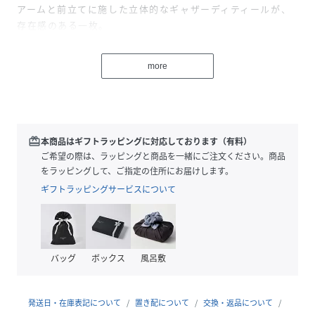
アームと前立てに施した立体的なギャザーディティールが、
存在感のある一枚。
肩部分の華奢なリボンとコンパクトなサイズ感が女性らしさ
を引き立てます。
more
麻を混紡した、清涼感のある素材を使用しながらも、透けす
ぎないのも着やすいポイント。
オフィスシーンでも、カジュアルな普段使いでも、シーンを
選ばず着用できる万能アイテムです。
涼やかな印象で、これからの季節に活躍すること間違いな
redeem
本商品はギフトラッピングに対応しております（有料）
し。
ご希望の際は、ラッピングと商品を一緒にご注文ください。商品
をラッピングして、ご指定の住所にお届けします。
●ポイント
ギフトラッピングサービスについて
・上品で涼し気なストライプ
・ヘルシーな肌見せ
・リボンが大人可愛いアクセントに
バッグ
ボックス
風呂敷
●おすすめのコーディネート
タイトスカートやきれいめパンツを合わせた、上品スタイル
がおすすめ。
発送日・在庫表記について
置き配について
交換・返品について