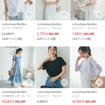
La boutique BonBon
La boutique BonBon
La boutique BonBon
シャツ・ブラウス
カットソー・Tシャツ
カットソー・Tシャツ
13,640
5,775
7,920
円
円
50
%
OFF
円
20
%
OFF
124
ポイント
(
1倍
)
52
ポイント
(
1倍
)
72
ポイント
(
1倍
)
La boutique BonBon
La boutique BonBon
La boutique BonBon
その他のワンピース・ドレス
カットソー・Tシャツ
ニット
10,642
6,600
10,395
円
55
%
OFF
円
円
30
%
OFF