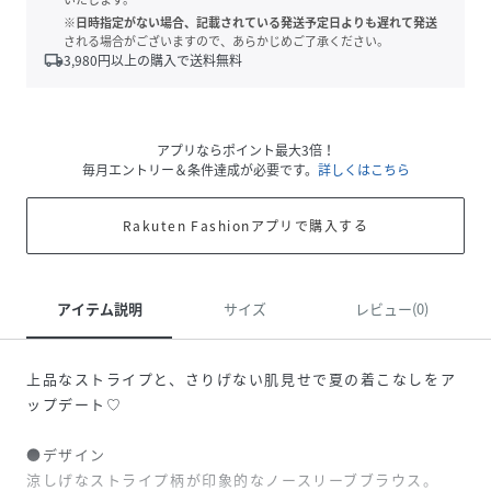
※日時指定がない場合、記載されている発送予定日よりも遅れて発送
される場合がございますので、あらかじめご了承ください。
local_shipping
3,980
円以上の購入で送料無料
アプリならポイント最大3倍！
毎月エントリー＆条件達成が必要です。
詳しくはこちら
Rakuten Fashionアプリで購入する
アイテム説明
サイズ
レビュー(0)
上品なストライプと、さりげない肌見せで夏の着こなしをア
ップデート♡
●デザイン
涼しげなストライプ柄が印象的なノースリーブブラウス。