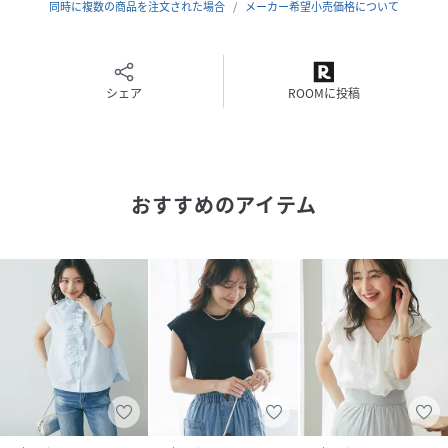
デニムやワイドパンツで、甘さを程よく抑えた大人フェミニ
同時に複数の商品を注文された場合
メーカー希望小売価格について
ンな着こなしも楽しめます。
●おすすめのシーン / 着こなし
休日スタイル 韓国ファッション
シェア
ROOMに投稿
オフィスカジュアル 空港コーデ
夏コーデ ライブ参戦服
カジュアルコーデ 旅行コーデ
おすすめのアイテム
洗濯方法：手洗い
透け感：ややあり
光沢：なし
裏地：なし
生地の厚さ：薄め
#cate02
性別タイプ
レディース