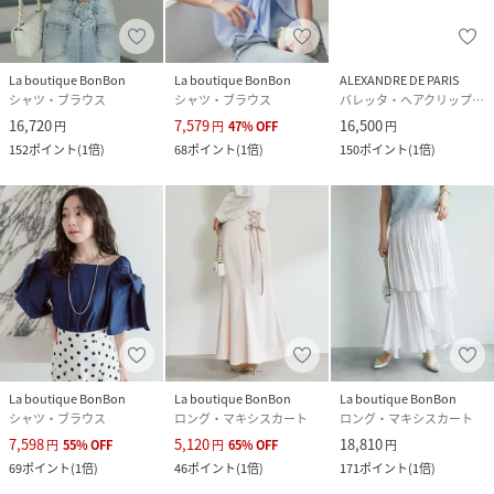
La boutique BonBon
La boutique BonBon
ALEXANDRE DE PARIS
シャツ・ブラウス
シャツ・ブラウス
バレッタ・ヘアクリップ・ヘアピン
16,720
7,579
16,500
円
円
47
%
OFF
円
152
ポイント
(
1倍
)
68
ポイント
(
1倍
)
150
ポイント
(
1倍
)
La boutique BonBon
La boutique BonBon
La boutique BonBon
シャツ・ブラウス
ロング・マキシスカート
ロング・マキシスカート
7,598
5,120
18,810
円
55
%
OFF
円
65
%
OFF
円
69
ポイント
(
1倍
)
46
ポイント
(
1倍
)
171
ポイント
(
1倍
)