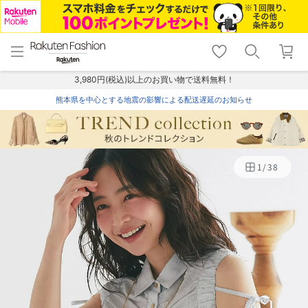
menu
home
search
favorite_border
shopping_cart
lock_outline
メニュー
トップ
検索
お気に入り
カート
ログイン
3,980円(税込)以上のお買い物で送料無料！
熊本県を中心とする地震の影響による配送遅延のお知らせ
1
/
38