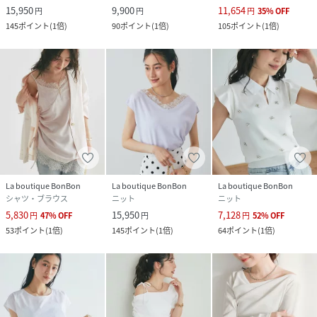
15,950
9,900
11,654
円
円
円
35
%
OFF
145
ポイント
(
1倍
)
90
ポイント
(
1倍
)
105
ポイント
(
1倍
)
La boutique BonBon
La boutique BonBon
La boutique BonBon
シャツ・ブラウス
ニット
ニット
5,830
15,950
7,128
円
47
%
OFF
円
円
52
%
OFF
53
ポイント
(
1倍
)
145
ポイント
(
1倍
)
64
ポイント
(
1倍
)