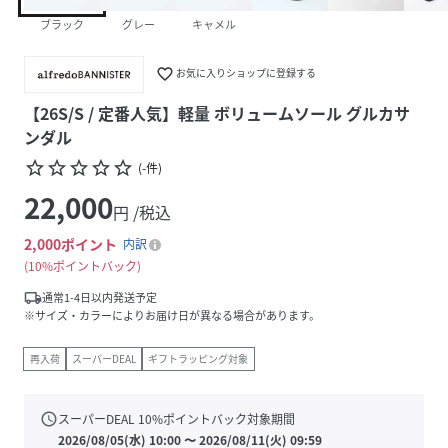
ブラック
グレー
キャメル
favorite_border
お気に入りショップに登録する
【26S/S / 定番人気】軽量 ボリュームソール グルカサ
ンダル
star_border
star_border
star_border
star_border
star_border
(
-
件
)
22,000
円 /税込
2,000
ポイント
内訳
10%ポイントバック
local_shipping
通常1-4日以内発送予定
※サイズ・カラーによりお届け日が異なる場合があります。
再入荷
スーパーDEAL
ギフトラッピング対象
schedule
スーパーDEAL
10
%ポイントバック対象期間
2026/08/05(水) 10:00
〜
2026/08/11(火) 09:59