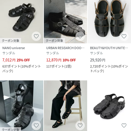
クーポン対象
クーポン対象
NANO universe
URBAN RESEARCH DOORS
BEAUTY&YOUTH UNITED ARROWS
サンダル
サンダル
サンダル
7,012
12,870
29,920
円
25
%
OFF
円
10
%
OFF
円
637
ポイント
(
10%ポイント
117
ポイント
(
1倍
)
2,720
ポイント
(
10%ポイン
バック
)
トバック
)
クーポン対象