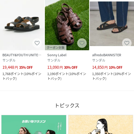
クーポン対象
BEAUTY&YOUTH UNITED ARROWS
Sonny Label
alfredoBANNISTER
サンダル
サンダル
サンダル
19,448
13,090
14,850
円
35
%
OFF
円
30
%
OFF
円
10
%
OFF
1,768
ポイント
(
10%ポイン
1,190
ポイント
(
10%ポイン
1,350
ポイント
(
10%ポイン
トバック
)
トバック
)
トバック
)
トピックス