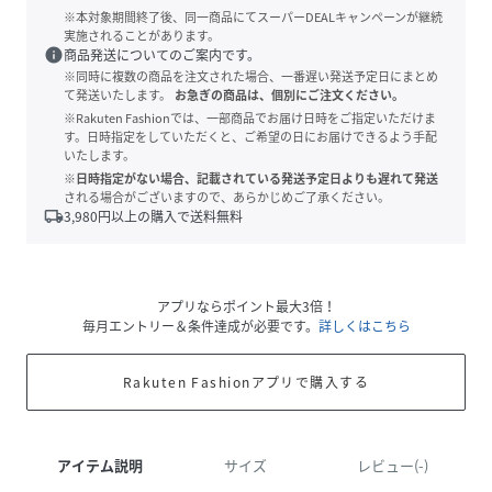
※本対象期間終了後、同一商品にてスーパーDEALキャンペーンが継続
実施されることがあります。
info
商品発送についてのご案内です。
※同時に複数の商品を注文された場合、一番遅い発送予定日にまとめ
て発送いたします。
お急ぎの商品は、個別にご注文ください。
※Rakuten Fashionでは、一部商品でお届け日時をご指定いただけま
す。日時指定をしていただくと、ご希望の日にお届けできるよう手配
いたします。
※日時指定がない場合、記載されている発送予定日よりも遅れて発送
される場合がございますので、あらかじめご了承ください。
local_shipping
3,980
円以上の購入で送料無料
アプリならポイント最大3倍！
毎月エントリー＆条件達成が必要です。
詳しくはこちら
Rakuten Fashionアプリで購入する
アイテム説明
サイズ
レビュー(-)