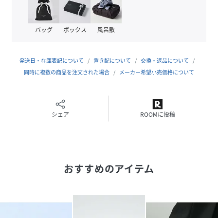
ラバー
バッグ
ボックス
風呂敷
性別タイプ
メンズ
原産国
インド
発送日・在庫表記について
置き配について
交換・返品について
素材
同時に複数の商品を注文された場合
牛革
メーカー希望小売価格について
サイズ
38、39、40、41、42、43、44
品番
シェア
RV7046_52521005055
ROOMに投稿
(
52521005055-7I-3M RV7046
)
おすすめのアイテム