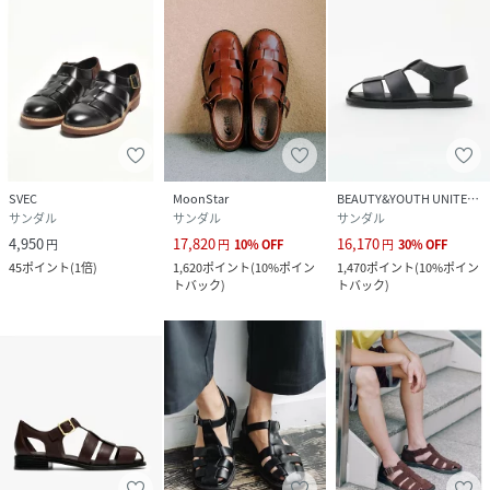
SVEC
MoonStar
BEAUTY&YOUTH UNITED ARROWS
サンダル
サンダル
サンダル
4,950
17,820
16,170
円
円
10
%
OFF
円
30
%
OFF
45
ポイント
(
1倍
)
1,620
ポイント
(
10%ポイン
1,470
ポイント
(
10%ポイン
トバック
)
トバック
)