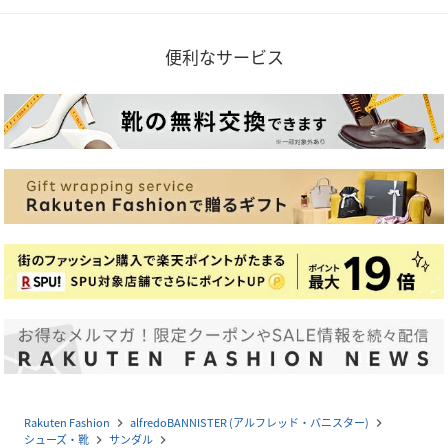
便利なサービス
Rakuten Fashion
alfredoBANNISTER (アルフレッド・バニスター)
navigate_next
navigate_next
シューズ・靴
サンダル
navigate_next
navigate_next