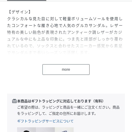
【デザイン】
クラシカルな見た目に対して軽量ボリュームソールを使用し
たコンフォートな履き心地で人気のグルカサンダル。レザー
特有の美しい飴色が表現されたアンティーク調レザーがカジ
ュアルな中にも上品な印象に。つま先と踵部がしっかり覆わ
れているので、ソックスと合わせたスニーカー感覚から素足
でサンダルまで長いシーズンで活躍します。
【素材】
more
美しい光沢があり、シボ感が少なめのアンティーク調カーフ
レザーを使用。ライニング・インソール共にカーフレザーを
使用しているので合成皮革の靴に比べ、透湿性・耐久性に優
れます。
redeem
本商品はギフトラッピングに対応しております（有料）
【製法】
ご希望の際は、ラッピングと商品を一緒にご注文ください。商品
セメント
をラッピングして、ご指定の住所にお届けします。
ギフトラッピングサービスについて
【ソール】