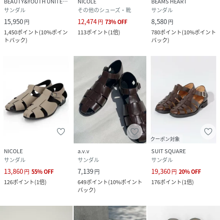
BEAUTY&YOUTH UNITED ARROWS
NICOLE
BEAMS HEART
サンダル
その他のシューズ・靴
サンダル
15,950
12,474
8,580
円
円
73
%
OFF
円
1,450
ポイント
(
10%ポイン
113
ポイント
(
1倍
)
780
ポイント
(
10%ポイント
トバック
)
バック
)
クーポン対象
NICOLE
a.v.v
SUIT SQUARE
サンダル
サンダル
サンダル
13,860
7,139
19,360
円
55
%
OFF
円
円
20
%
OFF
126
ポイント
(
1倍
)
649
ポイント
(
10%ポイント
176
ポイント
(
1倍
)
バック
)