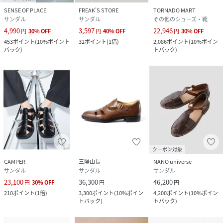
SENSE OF PLACE
FREAK’S STORE
TORNADO MART
サンダル
サンダル
その他のシューズ・靴
4,990
3,597
22,946
円
30
%
OFF
円
40
%
OFF
円
30
%
OFF
453
ポイント
(
10%ポイント
32
ポイント
(
1倍
)
2,086
ポイント
(
10%ポイン
バック
)
トバック
)
クーポン対象
CAMPER
三陽山長
NANO universe
サンダル
サンダル
サンダル
23,100
36,300
46,200
円
30
%
OFF
円
円
210
ポイント
(
1倍
)
3,300
ポイント
(
10%ポイン
4,200
ポイント
(
10%ポイン
トバック
)
トバック
)