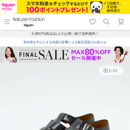
menu
home
search
favorite_border
shopping_cart
lock_outline
メニュー
トップ
検索
お気に入り
カート
ログイン
3,980円(税込)以上のお買い物で送料無料！
熊本県を中心とする地震の影響による配送遅延のお知らせ
1
/
25