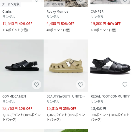
クーポン対象
クーポン対象
Clarks
Rocky Monroe
CAMPER
サンダル
サンダル
サンダル
12,540
4,400
19,800
円
40
%
OFF
円
50
%
OFF
円
40
%
OFF
114
ポイント
(
1倍
)
40
ポイント
(
1倍
)
180
ポイント
(
1倍
)
COMME CA MEN
BEAUTY&YOUTH UNITED ARROWS
REGAL FOOT COMMUNITY
サンダル
サンダル
サンダル
23,760
15,015
10,450
円
10
%
OFF
円
35
%
OFF
円
2,160
ポイント
(
10%ポイン
1,365
ポイント
(
10%ポイン
950
ポイント
(
10%ポイント
トバック
)
トバック
)
バック
)