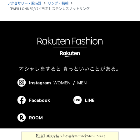
アクセサリー・腕時計
リング・指輪
navigate_next
navigate_next
【PAPILLONNER/パピヨネ】ステンレスノットリング
Instagram
WOMEN
/
MEN
Facebook
LINE
ROOM
【注意】楽天を装った不審なメールやSMSについて