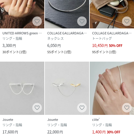
UNITED ARROWS green label relaxing
COLLAGE GALLARDAGALANTE
COLLAGE GALLARDAGALANTE
リング・指輪
ネックレス
トートバッグ
3,300
6,050
10,450
円
円
円
50
%
OFF
30
ポイント
(
1倍
)
55
ポイント
(
1倍
)
95
ポイント
(
1倍
)
Jouete
Jouete
ciite'
リング・指輪
リング・指輪
リング・指輪
17,600
22,000
1,400
円
円
円
30
%
OFF