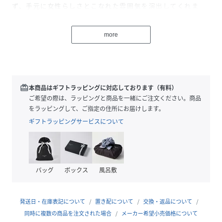
ず、手元に女性らしさとこなれた雰囲気を演出してくれま
す。
・水や汗に強く、色も落ちにくいのでお手入れが楽チンなの
more
も嬉しいポイント◎
・“繋がりや絆“の意味もあるノットモチーフはギフトや自分
へのご褒美にもおすすめです。
【素材】
redeem
本商品はギフトラッピングに対応しております（有料）
ステンレス
ご希望の際は、ラッピングと商品を一緒にご注文ください。商品
をラッピングして、ご指定の住所にお届けします。
【サイズ】
ギフトラッピングサービスについて
10~11号
幅：~1cm
バッグ
ボックス
風呂敷
≪返品・交換について≫
・着用後、洗濯後の返品・交換は致しかねます。
・商品到着後、着用前に商品状態のご確認をお願い致しま
発送日・在庫表記について
置き配について
交換・返品について
す。
同時に複数の商品を注文された場合
メーカー希望小売価格について