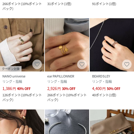
266
ポイント
(
10%ポイント
31
ポイント
(
1倍
)
91
ポイント
(
1倍
)
バック
)
クーポン対象
NANO universe
ear PAPILLONNER
BEARDSLEY
リング・指輪
リング・指輪
リング・指輪
1,386
2,926
4,400
円
40
%
OFF
円
30
%
OFF
円
50
%
OFF
126
ポイント
(
10%ポイント
266
ポイント
(
10%ポイント
40
ポイント
(
1倍
)
バック
)
バック
)