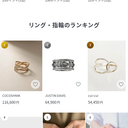
23
ポイント
(
1倍
)
130
ポイント
(
1倍
)
12
ポイント
(
1倍
)
リング・指輪
のランキング
1
2
3
COCOSHNIK
JUSTIN DAVIS
cui-cui
116,600
64,900
54,450
円
円
円
4
5
6