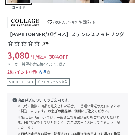
ゴールド
favorite_border
お気に入りショップに登録する
【PAPILLONNER/パピヨネ】ステンレスノットリング
star_border
star_border
star_border
star_border
star_border
(
0
件
)
3,080
円 /税込
30
%OFF
メーカー希望小売価格
4,400
円 /税込
28
ポイント
1倍
内訳
SOLD OUT
SALE
ギフトラッピング対象
info
商品発送についてのご案内です。
※同時に複数の商品を注文された場合、一番遅い発送予定日にまとめ
て発送いたします。
お急ぎの商品は、個別にご注文ください。
※Rakuten Fashionでは、一部商品でお届け日時をご指定いただけま
す。日時指定をしていただくと、ご希望の日にお届けできるよう手配
いたします。
※日時指定がない場合、記載されている発送予定日よりも遅れて発送