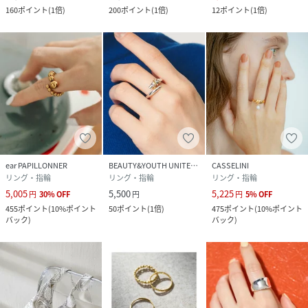
160
ポイント
(
1倍
)
200
ポイント
(
1倍
)
12
ポイント
(
1倍
)
ear PAPILLONNER
BEAUTY&YOUTH UNITED ARROWS
CASSELINI
リング・指輪
リング・指輪
リング・指輪
5,005
5,500
5,225
円
30
%
OFF
円
円
5
%
OFF
455
ポイント
(
10%ポイント
50
ポイント
(
1倍
)
475
ポイント
(
10%ポイント
バック
)
バック
)