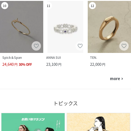
10
11
12
Spick & Span
ANNA SUI
TEN.
24,640
23,100
22,000
円
30
%
OFF
円
円
more
navigate_next
トピックス