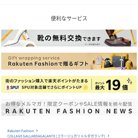
便利なサービス
Rakuten Fashion
navigate_next
COLLAGE GALLARDAGALANTE (コラージュガリャルダガランテ)
navigate_next