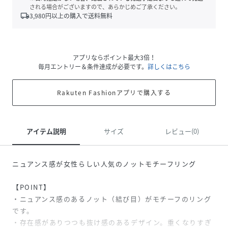
される場合がございますので、あらかじめご了承ください。
local_shipping
3,980
円以上の購入で送料無料
アプリならポイント最大3倍！
毎月エントリー＆条件達成が必要です。
詳しくはこちら
Rakuten Fashionアプリで購入する
アイテム説明
サイズ
レビュー(0)
ニュアンス感が女性らしい人気のノットモチーフリング
【POINT】
・ニュアンス感のあるノット（結び目）がモチーフのリング
です。
・存在感がありつつも抜け感のあるデザイン。重くなりすぎ