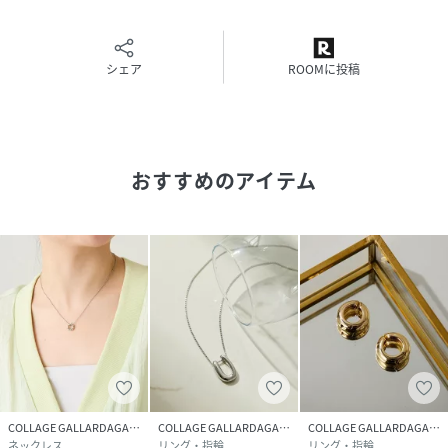
・ECサイトでご購入いただいた商品は、お修理を承っており
ません。
26SS
【気になる商品は「お気に入り」登録を】
シェア
ROOMに投稿
ハートマークをクリックし、お好きなカラーを選んでお気に
入りに登録すると
入荷情報や残り1点の通知、完売カラーの再入荷、セール情
報などを受け取ることができます。
おすすめのアイテム
※撮影場所やお使いのモニター環境により若干お色味が異な
る場合がございます。
特にロケの撮影では明るく見える傾向にございます。詳細撮
影画像で色味をお確かめくださいます様お願いいたします。
※サンプルで撮影をしております。若干の仕様が変更になる
場合がございますので予めご了承の上ご注文くださいますよ
うお願いいたします。
※サンプルでの採寸のためあくまで目安となります。予めご
了承ください。
COLLAGE GALLARDAGALANTE
COLLAGE GALLARDAGALANTE
COLLAGE GALLARDAGALANTE
ネックレス
リング・指輪
リング・指輪