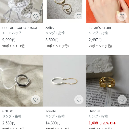
COLLAGE GALLARDAGALANTE
collex
FREAK’S STORE
トートバッグ
リング・指輪
リング・指輪
9,900
5,500
2,497
円
円
円
90
ポイント
(
1倍
)
50
ポイント
(
1倍
)
22
ポイント
(
1倍
)
GOLDY
Jouete
Histoire
リング・指輪
リング・指輪
リング・指輪
2,530
14,300
1,408
円
円
円
20
%
OFF