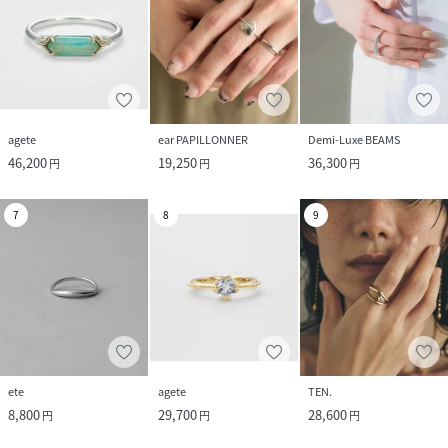
agete
ear PAPILLONNER
Demi-Luxe BEAMS
46,200
19,250
36,300
円
円
円
7
8
9
ete
agete
TEN.
8,800
29,700
28,600
円
円
円