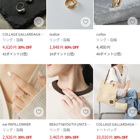
COLLAGE GALLARDAGALANTE
realize
collex
リング・指輪
リング・指輪
リング・指輪
4,620
1,848
4,400
円
30
%
OFF
円
60
%
OFF
円
42
ポイント
(
1倍
)
16
ポイント
(
1倍
)
40
ポイント
(
1倍
)
ear PAPILLONNER
BEAUTY&YOUTH UNITED ARROWS
COLLAGE GALLARDAGALANTE
リング・指輪
リング・指輪
トートバッグ
2,926
3,465
10,010
円
30
%
OFF
円
30
%
OFF
円
30
%
OFF