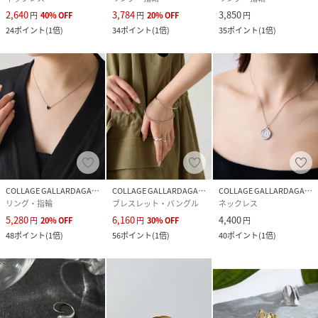
性別タイプ
レディース
2,640
3,784
3,850
円
40
%
OFF
円
20
%
OFF
円
24
ポイント
(
1倍
)
34
ポイント
(
1倍
)
35
ポイント
(
1倍
)
原産国
中国
素材
ステンレス
サイズ
FREE
品番
RV6696_CLZ5061511A0008
(
CLZ5061511A0008-w-1 RV6696
)
COLLAGE GALLARDAGALANTE
COLLAGE GALLARDAGALANTE
COLLAGE GALLARDAGALANTE
リング・指輪
ブレスレット・バングル
ネックレス
5,280
6,160
4,400
円
20
%
OFF
円
30
%
OFF
円
48
ポイント
(
1倍
)
56
ポイント
(
1倍
)
40
ポイント
(
1倍
)