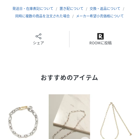
発送日・在庫表記について
置き配について
交換・返品について
※照明の関係により、実際よりも色味が違って見える場合が
同時に複数の商品を注文された場合
メーカー希望小売価格について
あります。
またパソコン・スマートフォンなどの環境により、若干製品
と画像のカラーが異なる場合もございます。予めご了承くだ
さい。
シェア
ROOMに投稿
商品の色味は、商品単品画像をご参照下さい。
※商品画像はサンプルのため、色味やサイズ等の仕様に変更
がある場合がございますので、予めご了承ください。
おすすめのアイテム
性別タイプ
レディース
原産国
中国
素材
本体:ステンレス
サイズ
F[99]
品番
RV5136_09WGA262588