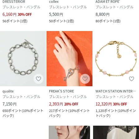
DRESSTERIOR
collex
ADAM ET ROPE'
ブレスレット・バングル
ブレスレット・バングル
ブレスレット・バングル
6,160
5,500
8,800
円
30
%
OFF
円
円
56
ポイント
(
1倍
)
50
ポイント
(
1倍
)
80
ポイント
(
1倍
)
qualite
FREAK’S STORE
WATCH STATION INTERNATIONAL
ブレスレット・バングル
ブレスレット・バングル
ブレスレット・バングル
7,150
2,393
12,320
円
円
20
%
OFF
円
30
%
OFF
650
ポイント
(
10%ポイント
217
ポイント
(
10%ポイント
1,120
ポイント
(
10%ポイン
バック
)
バック
)
トバック
)