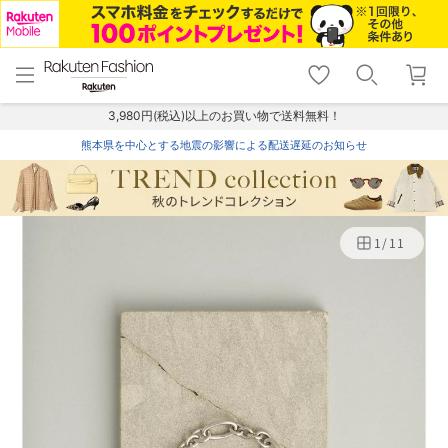
menu
home
search
favorite_border
shopping_cart
lock_outline
メニュー
トップ
検索
お気に入り
カート
ログイン
3,980円(税込)以上のお買い物で送料無料！
熊本県を中心とする地震の影響による配送遅延のお知らせ
1
/
11