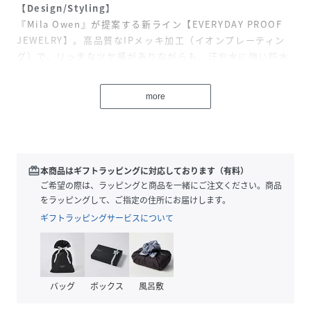
【Design/Styling】
『Mila Owen』が提案する新ライン【EVERYDAY PROOF
JEWELRY】。高品質なIPメッキ加工（イオンプレーティン
グ）で、リッチなツヤ感がありながらも、汗や水に強い防水
アクセサリーのシリーズです。
変色しにくく、摩擦にも強く耐久性があるので、デイリー使
more
いにも適しています。
大小取り混ぜたパーツをつなげた、ミックスチェーンのブレ
スレットは、夏の手元を彩る映えアイテム。
先端にはブランドの“Ｍ”マークがついてアクセントになって
います。
redeem
本商品はギフトラッピングに対応しております（有料）
腕を出す機会が増え、シンプルになりがちな夏スタイルのア
ご希望の際は、ラッピングと商品を一緒にご注文ください。商品
クセントになってくれます。ちょうど良いボリューム感で、
をラッピングして、ご指定の住所にお届けします。
つけるだけでこなれた印象に。
ギフトラッピングサービスについて
【Color】
カラーは2色をご用意。シャープな＜SLV＞、華やかな＜GLD
＞で展開しています。
バッグ
ボックス
風呂敷