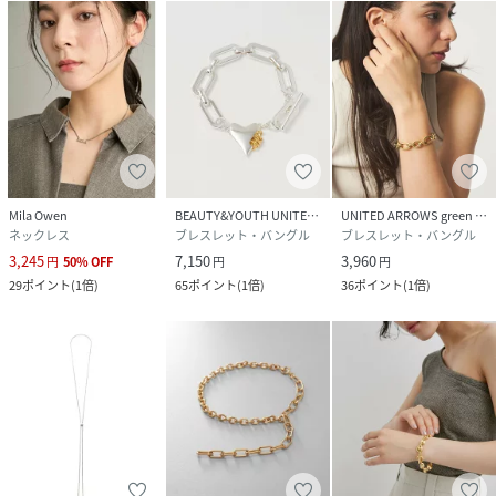
Mila Owen
BEAUTY&YOUTH UNITED ARROWS
UNITED ARROWS green label relaxing
ネックレス
ブレスレット・バングル
ブレスレット・バングル
3,245
7,150
3,960
円
50
%
OFF
円
円
29
ポイント
(
1倍
)
65
ポイント
(
1倍
)
36
ポイント
(
1倍
)