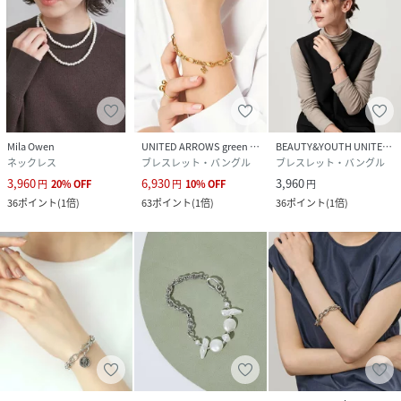
Mila Owen
UNITED ARROWS green label relaxing
BEAUTY&YOUTH UNITED ARROWS
ネックレス
ブレスレット・バングル
ブレスレット・バングル
3,960
6,930
3,960
円
20
%
OFF
円
10
%
OFF
円
36
ポイント
(
1倍
)
63
ポイント
(
1倍
)
36
ポイント
(
1倍
)