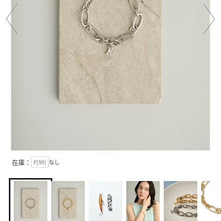
在庫：
F[99]
なし