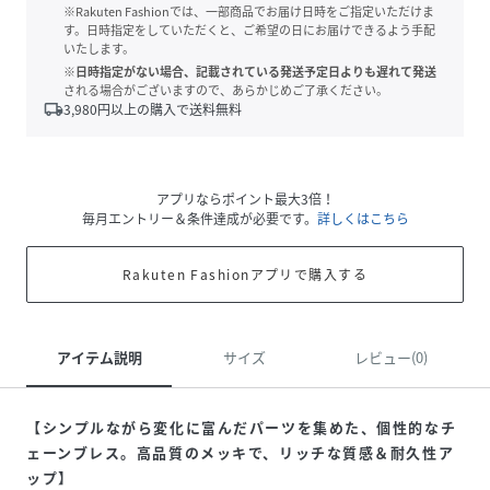
※Rakuten Fashionでは、一部商品でお届け日時をご指定いただけま
す。日時指定をしていただくと、ご希望の日にお届けできるよう手配
いたします。
※日時指定がない場合、記載されている発送予定日よりも遅れて発送
される場合がございますので、あらかじめご了承ください。
local_shipping
3,980
円以上の購入で送料無料
アプリならポイント最大3倍！
毎月エントリー＆条件達成が必要です。
詳しくはこちら
Rakuten Fashionアプリで購入する
アイテム説明
サイズ
レビュー(0)
【シンプルながら変化に富んだパーツを集めた、個性的なチ
ェーンブレス。高品質のメッキで、リッチな質感＆耐久性ア
ップ】