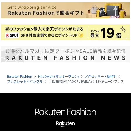
Rakuten Fashion
Mila Owen (ミラオーウェン)
アクセサリー・腕時計
navigate_next
navigate_next
navigate_next
ブレスレット・バングル
【EVERYDAY PROOF JEWELRY 】MIXチェーンブレス
navigate_next