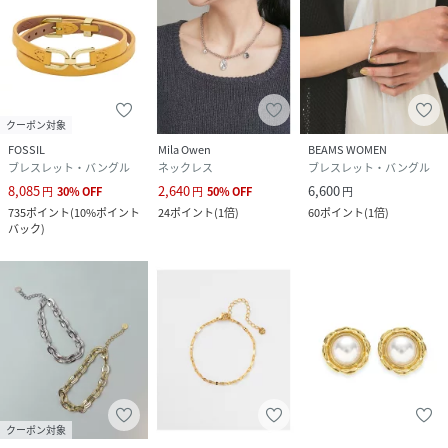
クーポン対象
FOSSIL
Mila Owen
BEAMS WOMEN
ブレスレット・バングル
ネックレス
ブレスレット・バングル
8,085
2,640
6,600
円
30
%
OFF
円
50
%
OFF
円
735
ポイント
(
10%ポイント
24
ポイント
(
1倍
)
60
ポイント
(
1倍
)
バック
)
クーポン対象