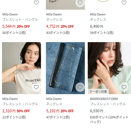
(
09WGA262588-Lv-3U RV5136
)
Mila Owen
Mila Owen
Mila Owen
ブレスレット・バングル
ネックレス
ネックレス
5,544
4,752
6,490
円
20
%
OFF
円
20
%
OFF
円
50
ポイント
(
1倍
)
43
ポイント
(
1倍
)
59
ポイント
(
1倍
)
クーポン対象
Mila Owen
Mila Owen
BARNYARDSTORM
ブレスレット・バングル
ネックレス
ブレスレット・バングル
2,310
5,192
6,930
円
50
%
OFF
円
20
%
OFF
円
21
ポイント
(
1倍
)
47
ポイント
(
1倍
)
630
ポイント
(
10%ポイント
バック
)