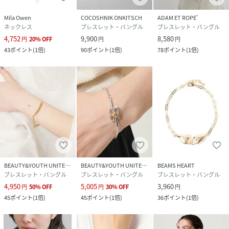
Mila Owen
COCOSHNIK ONKITSCH
ADAM ET ROPE'
ネックレス
ブレスレット・バングル
ブレスレット・バングル
4,752
9,900
8,580
円
20
%
OFF
円
円
43
ポイント
(
1倍
)
90
ポイント
(
1倍
)
78
ポイント
(
1倍
)
BEAUTY&YOUTH UNITED ARROWS
BEAUTY&YOUTH UNITED ARROWS
BEAMS HEART
ブレスレット・バングル
ブレスレット・バングル
ブレスレット・バングル
4,950
5,005
3,960
円
50
%
OFF
円
30
%
OFF
円
45
ポイント
(
1倍
)
45
ポイント
(
1倍
)
36
ポイント
(
1倍
)