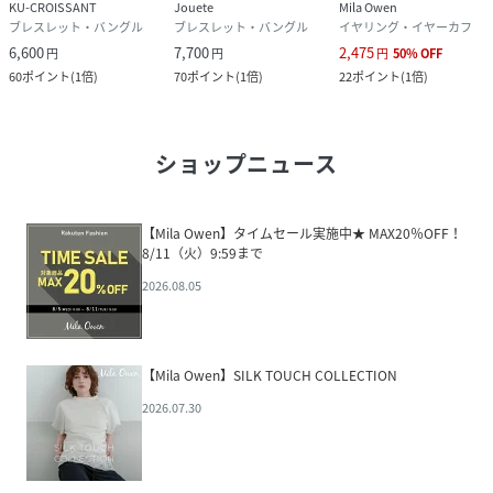
KU-CROISSANT
Jouete
Mila Owen
ブレスレット・バングル
ブレスレット・バングル
イヤリング・イヤーカフ
6,600
7,700
2,475
円
円
円
50
%
OFF
60
ポイント
(
1倍
)
70
ポイント
(
1倍
)
22
ポイント
(
1倍
)
ショップニュース
【Mila Owen】タイムセール実施中★ MAX20％OFF！
8/11（火）9:59まで
2026.08.05
【Mila Owen】SILK TOUCH COLLECTION
2026.07.30