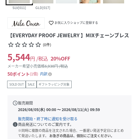
SLV[011]
GLD[017]
favorite_border
お気に入りショップに登録する
【EVERYDAY PROOF JEWELRY 】MIXチェーンブレス
star_border
star_border
star_border
star_border
star_border
(
0
件
)
5,544
円 /税込
20
%OFF
メーカー希望小売価格
6,930
円 /税込
50
ポイント
1倍
内訳
SOLD OUT
SALE
ギフトラッピング対象
schedule
販売期間
2026/08/05(水) 00:00
〜
2026/08/11(火) 09:59
販売開始・終了時に通知を受け取る
info
商品発送についてのご案内です。
※同時に複数の商品を注文された場合、一番遅い発送予定日にまとめ
て発送いたします。
お急ぎの商品は、個別にご注文ください。