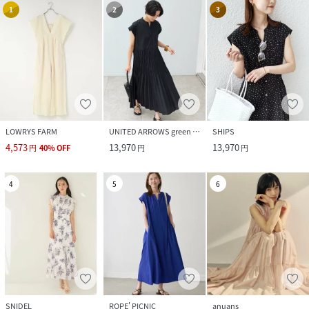
1
2
3
LOWRYS FARM
UNITED ARROWS green label relaxing
SHIPS
4,573
13,970
13,970
円
40
%
OFF
円
円
4
5
6
SNIDEL
ROPE' PICNIC
anuans