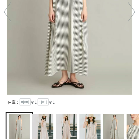
在庫：
0[00]
なし
1[01]
なし