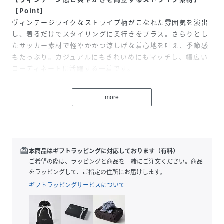
【Point】
ヴィンテージライクなストライプ柄がこなれた雰囲気を演出
し、着るだけでスタイリングに奥行きをプラス。さらりとし
たサッカー素材で軽やかかつ涼しげな着心地を叶え、季節感
もたっぷり。カジュアルにもきれいめにもマッチし、幅広い
コーディネートに活躍する一着です。
【Design】
more
クラシカルなストライプ柄が目を引くデザイン。ヴィンテー
ジ感を匂わせつつも、シンプルなシルエットなので大人っぽ
く着こなせます。
【Material】
redeem
本商品はギフトラッピングに対応しております（有料）
軽やかでざっくりとしたサッカー素材を使用。通気性が良
ご希望の際は、ラッピングと商品を一緒にご注文ください。商品
く、夏でも爽やかに着用できる素材感です。
をラッピングして、ご指定の住所にお届けします。
ギフトラッピングサービスについて
【Styling】
1枚でさらりと着るだけでスタイリングが完成する主役ワン
ピース。足元はサンダルやスニーカーで軽やかにまとめるの