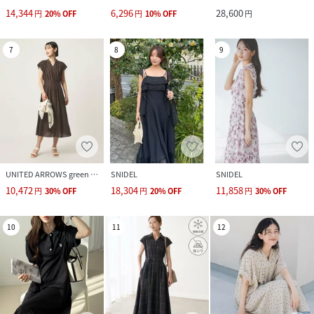
14,344
6,296
28,600
円
20
%
OFF
円
10
%
OFF
円
7
8
9
UNITED ARROWS green label relaxing
SNIDEL
SNIDEL
10,472
18,304
11,858
円
30
%
OFF
円
20
%
OFF
円
30
%
OFF
10
11
12