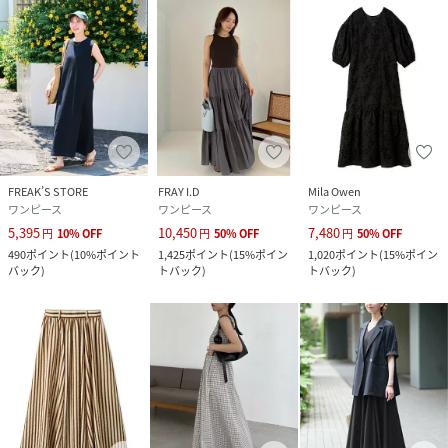
FREAK’S STORE
FRAY I.D
Mila Owen
ワンピース
ワンピース
ワンピース
5,395
10,450
7,480
円
10
%
OFF
円
50
%
OFF
円
50
%
OFF
490
ポイント
(
10%ポイント
1,425
ポイント
(
15%ポイン
1,020
ポイント
(
15%ポイン
バック
)
トバック
)
トバック
)