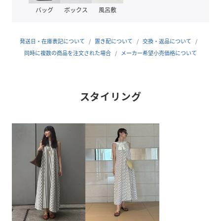
がおすすめです。カーディガンやジャケットを羽織ればロン
バッグ
ボックス
風呂敷
グシーズン活躍し、小物次第でカジュアルにもきれいめにも
アレンジが楽しめます。
発送日・在庫表記について
置き配について
交換・返品について
【Staff Review 1】
同時に複数の商品を注文された場合
メーカー希望小売価格について
身長160cm / 骨格ウェーブ
軽やかなサッカー素材でさらっと着られ、ストライプ柄がア
クセントになっています。涼しげで夏のコーデにぴったりで
スタイリング
す。
【Staff Review 2】
身長155cm / 骨格ナチュラル
ヴィンテージ感のあるストライプで大人っぽく見えます。生
地が軽いので重ね着もしやすく、着回し力が高いです。
【本体】
透け感：なし
裏地：あり
伸縮性：なし
生地の厚さ：薄い