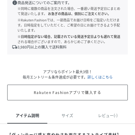
info
商品発送についてのご案内です。
※同時に複数の商品を注文された場合、一番遅い発送予定日にまとめ
て発送いたします。
お急ぎの商品は、個別にご注文ください。
※Rakuten Fashionでは、一部商品でお届け日時をご指定いただけま
す。日時指定をしていただくと、ご希望の日にお届けできるよう手配
いたします。
※日時指定がない場合、記載されている発送予定日よりも遅れて発送
される場合がございますので、あらかじめご了承ください。
local_shipping
3,980
円以上の購入で送料無料
アプリならポイント最大3倍！
毎月エントリー＆条件達成が必要です。
詳しくはこちら
Rakuten Fashionアプリで購入する
アイテム説明
サイズ
レビュー(-)
【ヴィンテージ感と爽やかさを両立するストライプ素材】