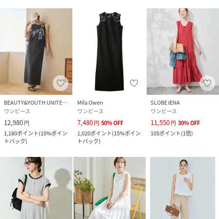
BEAUTY&YOUTH UNITED ARROWS
Mila Owen
SLOBE IENA
ワンピース
ワンピース
ワンピース
12,980
7,480
11,550
円
円
50
%
OFF
円
30
%
OFF
1,180
ポイント
(
10%ポイン
1,020
ポイント
(
15%ポイン
105
ポイント
(
1倍
)
トバック
)
トバック
)