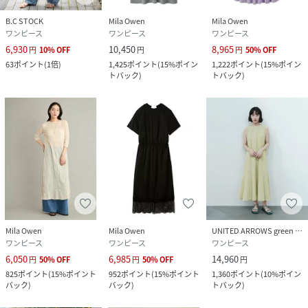
B.C STOCK
Mila Owen
Mila Owen
ワンピース
ワンピース
ワンピース
6,930
10,450
8,965
円
10
%
OFF
円
円
50
%
OFF
63
ポイント
(
1倍
)
1,425
ポイント
(
15%ポイン
1,222
ポイント
(
15%ポイン
トバック
)
トバック
)
Mila Owen
Mila Owen
UNITED ARROWS green label relaxing
ワンピース
ワンピース
ワンピース
6,050
6,985
14,960
円
50
%
OFF
円
50
%
OFF
円
825
ポイント
(
15%ポイント
952
ポイント
(
15%ポイント
1,360
ポイント
(
10%ポイン
バック
)
バック
)
トバック
)