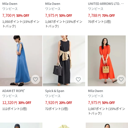
Mila Owen
Mila Owen
UNITED ARROWS LTD. OUTLET
ワンピース
ワンピース
ワンピース
7,700
7,975
7,788
円
50
%
OFF
円
50
%
OFF
円
70
%
OFF
1,050
ポイント
(
15%ポイン
1,087
ポイント
(
15%ポイン
70
ポイント
(
1倍
)
トバック
)
トバック
)
ADAM ET ROPE'
Spick & Span
Mila Owen
ワンピース
ワンピース
ワンピース
12,320
7,920
7,975
円
30
%
OFF
円
20
%
OFF
円
50
%
OFF
112
ポイント
(
1倍
)
72
ポイント
(
1倍
)
1,087
ポイント
(
15%ポイン
トバック
)