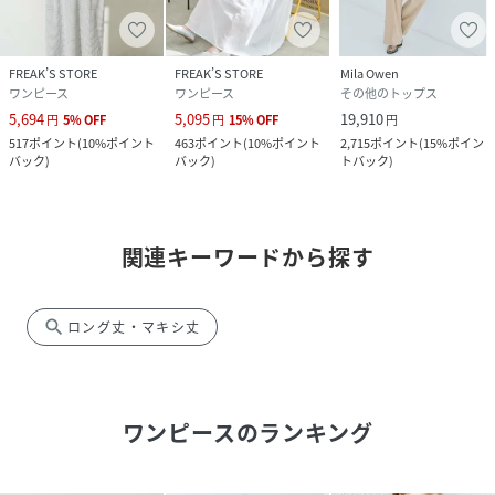
FREAK’S STORE
FREAK’S STORE
Mila Owen
ワンピース
ワンピース
その他のトップス
5,694
5,095
19,910
円
5
%
OFF
円
15
%
OFF
円
517
ポイント
(
10%ポイント
463
ポイント
(
10%ポイント
2,715
ポイント
(
15%ポイン
バック
)
バック
)
トバック
)
関連キーワードから探す
search
ロング丈・マキシ丈
ワンピース
のランキング