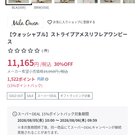
BLK[009]
BRW[058]
favorite_border
お気に入りショップに登録する
【ウォッシャブル】ストライプアメスリフレアワンピー
ス
star_border
star_border
star_border
star_border
star_border
(
-
件
)
11,165
円 /税込
30
%OFF
メーカー希望小売価格
15,950
円 /税込
1,522
ポイント
内訳
15%ポイントバック
SOLD OUT
SALE
スーパーDEAL
ギフトラッピング対象
schedule
スーパーDEAL
15
%ポイントバック対象期間
2026/08/05(水) 10:00
〜
2026/08/06(木) 09:59
※本対象期間終了後、同一商品にてスーパーDEALキャンペーンが継続
実施されることがあります。