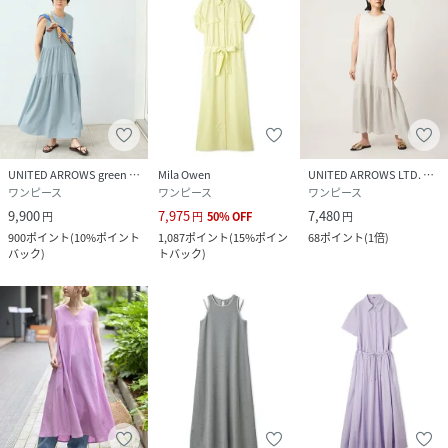
UNITED ARROWS green label relaxing
Mila Owen
UNITED ARROWS LTD. OUTLET
ワンピース
ワンピース
ワンピース
9,900
7,975
7,480
円
円
50
%
OFF
円
900
ポイント
(
10%ポイント
1,087
ポイント
(
15%ポイン
68
ポイント
(
1倍
)
バック
)
トバック
)