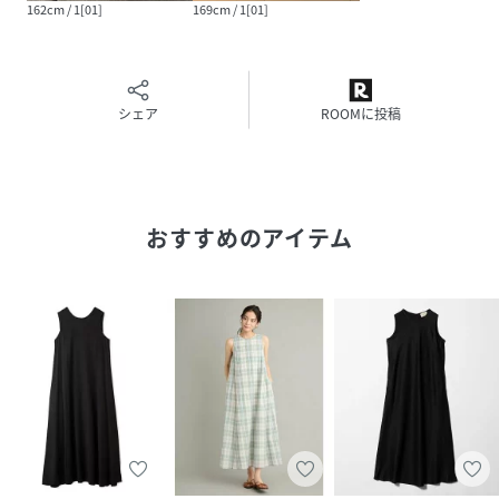
162cm / 1[01]
169cm / 1[01]
※照明の関係により、実際よりも色味が違って見える場合が
あります。
またパソコン・スマートフォンなどの環境により、若干製品
シェア
ROOMに投稿
と画像のカラーが異なる場合もございます。予めご了承くだ
さい。
商品の色味は、商品単品画像をご参照下さい。
※商品画像はサンプルのため、色味やサイズ等の仕様に変更
がある場合がございますので、予めご了承ください。
おすすめのアイテム
性別タイプ
レディース
サイズ
0[00]、1[01]
品番
RV5103_09WFO262046
(
09WFO262046-Lb-33 RV5103
)