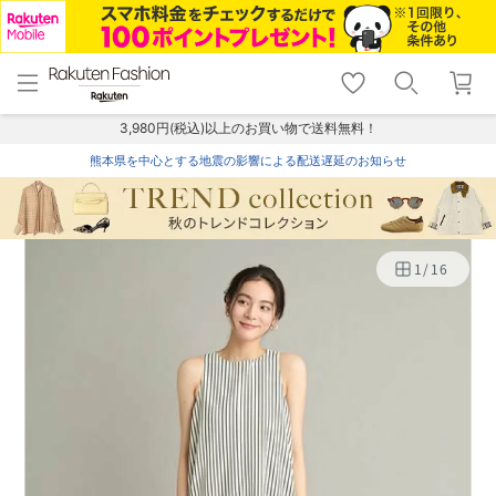
menu
home
search
favorite_border
shopping_cart
lock_outline
メニュー
トップ
検索
お気に入り
カート
ログイン
3,980円(税込)以上のお買い物で送料無料！
熊本県を中心とする地震の影響による配送遅延のお知らせ
1
/
16