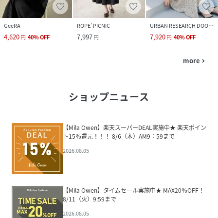
GeeRA
ROPE' PICNIC
URBAN RESEARCH DOORS
4,620
7,997
7,920
円
40
%
OFF
円
円
40
%
OFF
more
navigate_next
ショップニュース
【Mila Owen】楽天スーパーDEAL実施中★ 楽天ポイン
ト15％還元！！！ 8/6（木）AM9：59まで
2026.08.05
【Mila Owen】タイムセール実施中★ MAX20％OFF！
8/11（火）9:59まで
2026.08.05