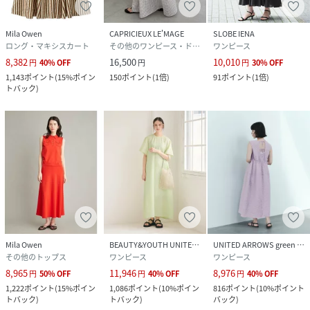
Mila Owen
CAPRICIEUX LE'MAGE
SLOBE IENA
ロング・マキシスカート
その他のワンピース・ドレス
ワンピース
8,382
16,500
10,010
円
40
%
OFF
円
円
30
%
OFF
1,143
ポイント
(
15%ポイン
150
ポイント
(
1倍
)
91
ポイント
(
1倍
)
トバック
)
Mila Owen
BEAUTY&YOUTH UNITED ARROWS
UNITED ARROWS green label relaxing
その他のトップス
ワンピース
ワンピース
8,965
11,946
8,976
円
50
%
OFF
円
40
%
OFF
円
40
%
OFF
1,222
ポイント
(
15%ポイン
1,086
ポイント
(
10%ポイン
816
ポイント
(
10%ポイント
トバック
)
トバック
)
バック
)