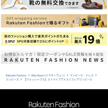
Rakuten Fashion
Mila Owen (ミラオーウェン)
ワンピース・ドレス
navigate_next
navigate_next
navigate_next
ワンピース
【ウォッシャブル】ストライプアメスリフレアワンピース
navigate_next