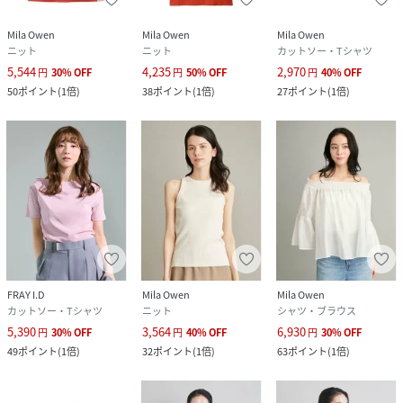
伸縮性：あり
生地の厚さ：普通
Mila Owen
Mila Owen
Mila Owen
ニット
ニット
カットソー・Tシャツ
※照明の関係により、実際よりも色味が違って見える場合が
5,544
4,235
2,970
円
30
%
OFF
円
50
%
OFF
円
40
%
OFF
あります。
50
ポイント
(
1倍
)
38
ポイント
(
1倍
)
27
ポイント
(
1倍
)
またパソコン・スマートフォンなどの環境により、若干製品
と画像のカラーが異なる場合もございます。予めご了承くだ
さい。
商品の色味は、商品単品画像をご参照下さい。
※商品画像はサンプルのため、色味やサイズ等の仕様に変更
がある場合がございますので、予めご了承ください。
性別タイプ
レディース
FRAY I.D
Mila Owen
Mila Owen
原産国
中国
カットソー・Tシャツ
ニット
シャツ・ブラウス
5,390
3,564
6,930
円
30
%
OFF
円
40
%
OFF
円
30
%
OFF
素材
表地:綿100%/リブ部分:綿90%,ポリウレタン
49
ポイント
(
1倍
)
32
ポイント
(
1倍
)
63
ポイント
(
1倍
)
10%
サイズ
F[99]