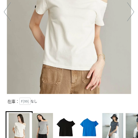
在庫：
F[99]
なし