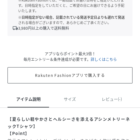
※Rakuten Fashionでは、一部商品でお届け日時をご指定いただけま
す。日時指定をしていただくと、ご希望の日にお届けできるよう手配
いたします。
※日時指定がない場合、記載されている発送予定日よりも遅れて発送
される場合がございますので、あらかじめご了承ください。
local_shipping
3,980
円以上の購入で送料無料
アプリならポイント最大3倍！
毎月エントリー＆条件達成が必要です。
詳しくはこちら
Rakuten Fashionアプリで購入する
アイテム説明
サイズ
レビュー(-)
【夏らしい軽やかさとヘルシーさを添えるアシンメトリーネ
ックTシャツ】
【Point】