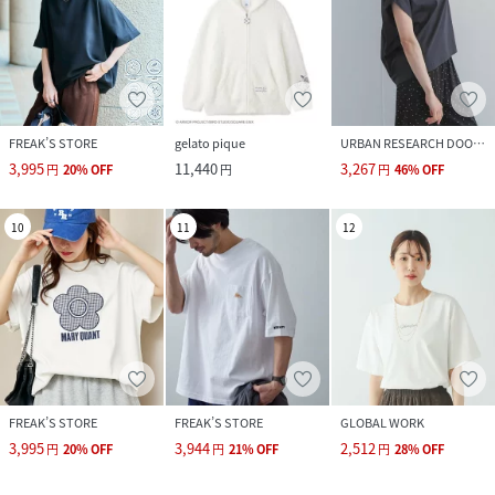
FREAK’S STORE
gelato pique
URBAN RESEARCH DOORS
3,995
11,440
3,267
円
20
%
OFF
円
円
46
%
OFF
10
11
12
FREAK’S STORE
FREAK’S STORE
GLOBAL WORK
3,995
3,944
2,512
円
20
%
OFF
円
21
%
OFF
円
28
%
OFF