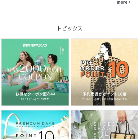
more
navigate_next
トピックス