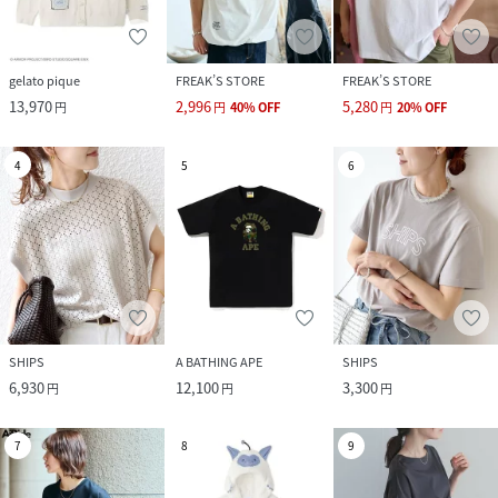
gelato pique
FREAK’S STORE
FREAK’S STORE
13,970
2,996
5,280
円
円
40
%
OFF
円
20
%
OFF
4
5
6
SHIPS
A BATHING APE
SHIPS
6,930
12,100
3,300
円
円
円
7
8
9