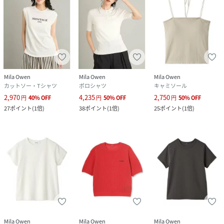
Mila Owen
Mila Owen
Mila Owen
カットソー・Tシャツ
ポロシャツ
キャミソール
2,970
4,235
2,750
円
40
%
OFF
円
50
%
OFF
円
50
%
OFF
27
ポイント
(
1倍
)
38
ポイント
(
1倍
)
25
ポイント
(
1倍
)
Mila Owen
Mila Owen
Mila Owen