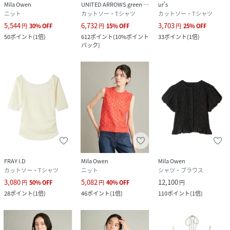
Mila Owen
UNITED ARROWS green label relaxing
ur's
ニット
カットソー・Tシャツ
カットソー・Tシャツ
5,544
6,732
3,703
円
30
%
OFF
円
15
%
OFF
円
25
%
OFF
50
ポイント
(
1倍
)
612
ポイント
(
10%ポイント
33
ポイント
(
1倍
)
バック
)
FRAY I.D
Mila Owen
Mila Owen
カットソー・Tシャツ
ニット
シャツ・ブラウス
3,080
5,082
12,100
円
50
%
OFF
円
40
%
OFF
円
28
ポイント
(
1倍
)
46
ポイント
(
1倍
)
110
ポイント
(
1倍
)