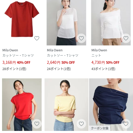
品番
RV5097_09WCT262180
(
09WCT262180-L4-3U RV5097
)
Mila Owen
Mila Owen
Mila Owen
カットソー・Tシャツ
カットソー・Tシャツ
ニット
3,168
2,640
4,730
円
40
%
OFF
円
50
%
OFF
円
50
%
OFF
28
ポイント
(
1倍
)
24
ポイント
(
1倍
)
43
ポイント
(
1倍
)
クーポン対象