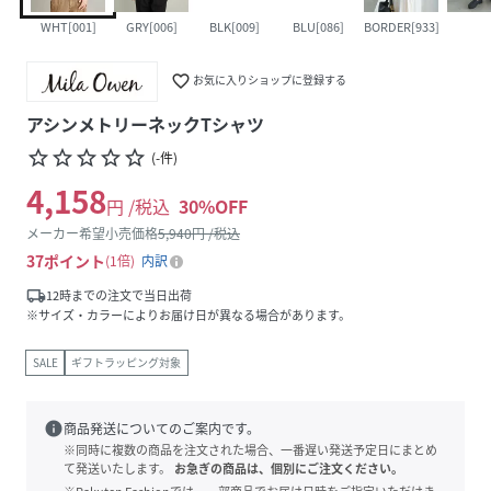
WHT[001]
GRY[006]
BLK[009]
BLU[086]
BORDER[933]
favorite_border
お気に入りショップに登録する
アシンメトリーネックTシャツ
star_border
star_border
star_border
star_border
star_border
(
-
件
)
4,158
円 /税込
30
%OFF
メーカー希望小売価格
5,940
円 /税込
37
ポイント
1倍
内訳
local_shipping
12時までの注文で当日出荷
※サイズ・カラーによりお届け日が異なる場合があります。
SALE
ギフトラッピング対象
info
商品発送についてのご案内です。
※同時に複数の商品を注文された場合、一番遅い発送予定日にまとめ
て発送いたします。
お急ぎの商品は、個別にご注文ください。