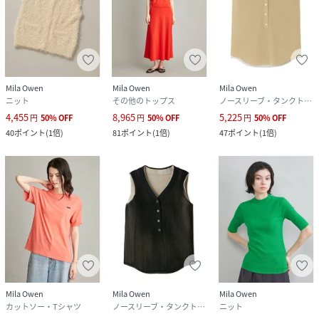
Mila Owen
Mila Owen
Mila Owen
ニット
その他のトップス
ノースリーブ・タンクトップ
4,455
8,965
5,225
円
50
%
OFF
円
50
%
OFF
円
50
%
OFF
40
ポイント
(
1倍
)
81
ポイント
(
1倍
)
47
ポイント
(
1倍
)
Mila Owen
Mila Owen
Mila Owen
カットソー・Tシャツ
ノースリーブ・タンクトップ
ニット