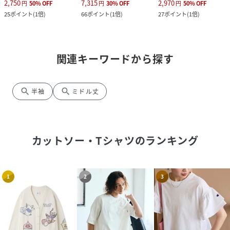
2,750
7,315
2,970
円
50
%
OFF
円
30
%
OFF
円
50
%
OFF
25
ポイント
(
1倍
)
66
ポイント
(
1倍
)
27
ポイント
(
1倍
)
関連キーワードから探す
search
search
半袖
ミドル丈
カットソー・Tシャツ
のランキング
1
2
3