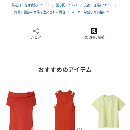
カートなどどんなボトムにも自然に合わせやすい。カーディ
発送日・在庫表記について
置き配について
交換・返品について
ガンやシャツジャケットのインナーとしても活躍する、夏の
同時に複数の商品を注文された場合
メーカー希望小売価格について
万能Tシャツです。
【Staff Review 1】
身長162cm / 骨格ナチュラル
シェア
ROOMに投稿
首元のアシンメトリーが顔周りをすっきり見せてくれ、シン
プルながらも着映えするデザインです。コンパクト丈でバラ
ンスが取りやすく、夏のスタイリングに便利です。
おすすめのアイテム
【Staff Review2】
身長155cm / 骨格ウェーブ
滑らかな素材感で着心地が良く、型崩れしにくいのが嬉しい
ポイント。どんなボトムとも相性が良く、軽やかでヘルシー
な夏コーデを楽しめます。
【本体】
透け感：なし
裏地：なし