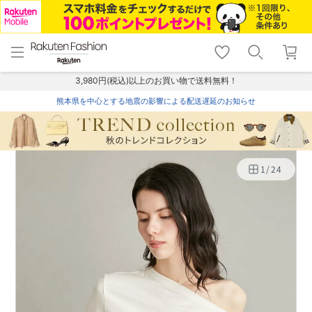
menu
home
search
favorite_border
shopping_cart
lock_outline
メニュー
トップ
検索
お気に入り
カート
ログイン
3,980円(税込)以上のお買い物で送料無料！
熊本県を中心とする地震の影響による配送遅延のお知らせ
1
/
24