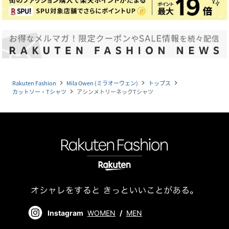
Rakuten Fashion
Mila Owen (ミラオーウェン)
トップス
navigate_next
navigate_next
navigate_next
カットソー・Tシャツ
アシンメトリーネックTシャツ
navigate_next
Instagram
WOMEN
/
MEN