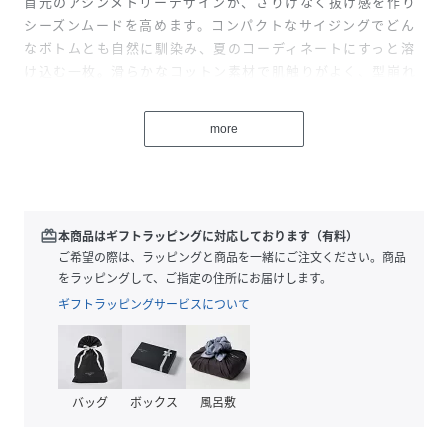
首元のアシンメトリーデザインが、さりげなく抜け感を作り
シーズンムードを高めます。コンパクトなサイジングでどん
なボトムとも自然に馴染み、夏のコーディネートにすっと溶
け込む一枚。滑らかなコットン素材で肌触りがよく、型崩れ
しにくいので長く活躍します。
more
【Design】
首元に入ったヘルシーなアシンメトリーネックがポイント。
コンパクトな丈感でハイウエストボトムやフレアスカートな
ど、幅広いスタイリングに合わせやすいシンプルながら存在
感のあるデザインです。
redeem
本商品はギフトラッピングに対応しております（有料）
ご希望の際は、ラッピングと商品を一緒にご注文ください。商品
【Material】
をラッピングして、ご指定の住所にお届けします。
滑らかなコットン100%のインレー素材を使用。ハリとコシ
ギフトラッピングサービスについて
がありつつ適度な密度で、Tシャツ生地より伸びにくく型崩
れしにくい安定感が特徴です。肌触りも柔らかく、暑い夏で
も快適に着られます。
バッグ
ボックス
風呂敷
【Styling】
コンパクトなシルエットなので、ワイドパンツやデニム、ス