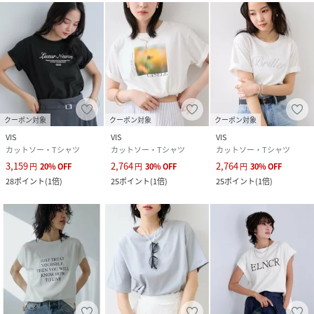
デザインパンツのスタイリングがおすすめです。
サイドベルトスラックスパンツ（品番BVS16150）やデザイ
ンリボンパンツ（品番BVS16160）などとの相性がベスト！
-----------------------------
裏地：なし
光沢感：なし
透け感：ややあり
クーポン対象
クーポン対象
クーポン対象
伸縮性：ややあり
VIS
VIS
VIS
生地の厚さ：やや薄手
カットソー・Tシャツ
カットソー・Tシャツ
カットソー・Tシャツ
季節：春、夏、秋
3,159
2,764
2,764
円
20
%
OFF
円
30
%
OFF
円
30
%
OFF
-----------------------------
28
ポイント
(
1倍
)
25
ポイント
(
1倍
)
25
ポイント
(
1倍
)
【モデル着用サイズ】
身長：168cm着用サイズ：F
※画像の商品はサンプルです。実際の商品と仕様、加工、サ
イズが若干異なる場合がございます。
※画像によっては実際の色味と異なる場合があります。正し
い色味は生地アップ画像をご確認ください。