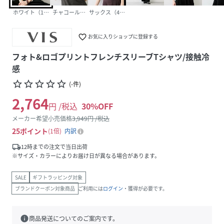
ホワイト（10）
チャコール（06）
サックス（48）
favorite_border
お気に入りショップに登録する
フォト&ロゴプリントフレンチスリーブTシャツ/接触冷
感
star_border
star_border
star_border
star_border
star_border
(
-
件
)
2,764
円 /税込
30
%OFF
メーカー希望小売価格
3,949
円 /税込
25
ポイント
1倍
内訳
local_shipping
12時までの注文で当日出荷
※サイズ・カラーによりお届け日が異なる場合があります。
SALE
ギフトラッピング対象
ブランドクーポン対象商品
ご利用には
ログイン
・獲得が必要です。
info
商品発送についてのご案内です。