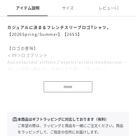
アイテム説明
サイズ
レビュー(-)
カジュアルに決まるフレンチスリーブロゴTシャツ。
【2026Spring/Summer】【26SS】
【ロゴの意味】
＜09＞ロゴプリント
AucontactdeI’airfrais,I'esprits'eclaircitendouceur.…
涼しい空気に触れて、気持ちまで優しく澄んでいく。
＜10＞ロゴプリント
more
FraisBleu…涼やかな青、冷たい空気感
Clartedel'air…空気の澄みきった感じ
Unefraicheurbreve,commeuneglaceavantdefondre,ef
fleurelapeau.…溶ける前のアイスのような一瞬の冷たさ
が、優しく肌に触れる
redeem
本商品はギフトラッピングに対応しております（有料）
ご希望の際は、ラッピングと商品を一緒にご注文ください。商品
＜48＞
をラッピングして、ご指定の住所にお届けします。