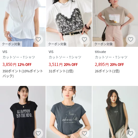
クーポン対象
クーポン対象
クーポン対象
VIS
VIS
titivate
カットソー・Tシャツ
カットソー・Tシャツ
カットソー・Tシャツ
3,850
3,511
2,895
円
12
%
OFF
円
20
%
OFF
円
20
%
OFF
350
ポイント
(
10%ポイント
31
ポイント
(
1倍
)
26
ポイント
(
1倍
)
バック
)