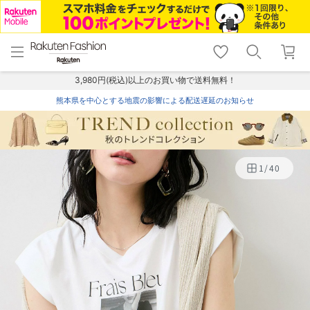
menu
home
search
favorite_border
shopping_cart
lock_outline
メニュー
トップ
検索
お気に入り
カート
ログイン
3,980円(税込)以上のお買い物で送料無料！
熊本県を中心とする地震の影響による配送遅延のお知らせ
1
/
40