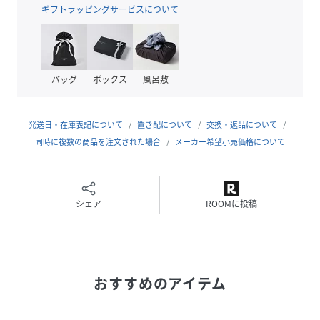
MAISONGABRIEL…架空のバレエ教室の名前
ギフトラッピングサービスについて
EtoileDanseur…バレーのスター的ダンサー
CLUBdeBALLET…バレークラブ
【デザイン・シルエット】
バッグ
ボックス
風呂敷
程良くリラックスできるサイズ感で、夏の暑い日に涼し気な
フレンチスリーブです。
フロントには、フランス語で表現された、デザインラウンド
発送日・在庫表記について
置き配について
交換・返品について
ロゴ、カレッジタイプロゴ、フォト＆ロゴの3タイプのプリ
同時に複数の商品を注文された場合
メーカー希望小売価格について
ントのアソート展開です。
【素材】
ひんやりとした生地の接触冷感機能素材。
シェア
ROOMに投稿
さらっとした肌触りの着やすい綿100％素材。
【カラー】
コーディネートし易いチャコールグレー、オフホワイトのボ
おすすめのアイテム
ディとポイントにもなるサックスボディの3色展開。
【おすすめのスタイリング】