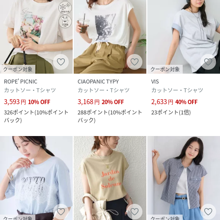
(
BVM16250-06-099 RV4458
)
クーポン対象
クーポン対象
ROPE' PICNIC
CIAOPANIC TYPY
VIS
カットソー・Tシャツ
カットソー・Tシャツ
カットソー・Tシャツ
3,593
3,168
2,633
円
10
%
OFF
円
20
%
OFF
円
40
%
OFF
326
ポイント
(
10%ポイント
288
ポイント
(
10%ポイント
23
ポイント
(
1倍
)
バック
)
バック
)
クーポン対象
クーポン対象