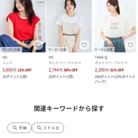
クーポン対象
クーポン対象
クーポン対象
VIS
VIS
TAKA-Q
ニット
カットソー・Tシャツ
カットソー・Tシャツ
3,850
2,744
2,200
円
12
%
OFF
円
50
%
OFF
円
31
%
OFF
35
ポイント
(
1倍
)
24
ポイント
(
1倍
)
200
ポイント
(
10%ポイント
バック
)
関連キーワードから探す
search
search
半袖
ミドル丈