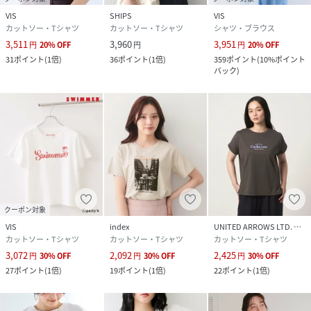
VIS
SHIPS
VIS
カットソー・Tシャツ
カットソー・Tシャツ
シャツ・ブラウス
3,511
3,960
3,951
円
20
%
OFF
円
円
20
%
OFF
31
ポイント
(
1倍
)
36
ポイント
(
1倍
)
359
ポイント
(
10%ポイント
バック
)
クーポン対象
VIS
index
UNITED ARROWS LTD. OUTLET
カットソー・Tシャツ
カットソー・Tシャツ
カットソー・Tシャツ
3,072
2,092
2,425
円
30
%
OFF
円
30
%
OFF
円
30
%
OFF
27
ポイント
(
1倍
)
19
ポイント
(
1倍
)
22
ポイント
(
1倍
)