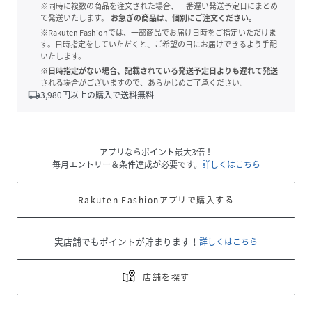
※同時に複数の商品を注文された場合、一番遅い発送予定日にまとめ
て発送いたします。
お急ぎの商品は、個別にご注文ください。
※Rakuten Fashionでは、一部商品でお届け日時をご指定いただけま
す。日時指定をしていただくと、ご希望の日にお届けできるよう手配
いたします。
※日時指定がない場合、記載されている発送予定日よりも遅れて発送
される場合がございますので、あらかじめご了承ください。
local_shipping
3,980
円以上の購入で送料無料
アプリならポイント最大3倍！
毎月エントリー＆条件達成が必要です。
詳しくはこちら
Rakuten Fashionアプリで購入する
実店舗でもポイントが貯まります！
詳しくはこちら
店舗を探す