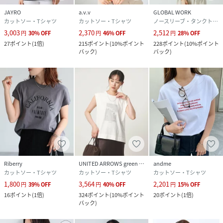
JAYRO
a.v.v
GLOBAL WORK
カットソー・Tシャツ
カットソー・Tシャツ
ノースリーブ・タンクトップ
3,003
2,370
2,512
円
30
%
OFF
円
46
%
OFF
円
28
%
OFF
27
ポイント
(
1倍
)
215
ポイント
(
10%ポイント
228
ポイント
(
10%ポイント
バック
)
バック
)
Riberry
UNITED ARROWS green label relaxing
andme
カットソー・Tシャツ
カットソー・Tシャツ
カットソー・Tシャツ
1,800
3,564
2,201
円
39
%
OFF
円
40
%
OFF
円
15
%
OFF
16
ポイント
(
1倍
)
324
ポイント
(
10%ポイント
20
ポイント
(
1倍
)
バック
)