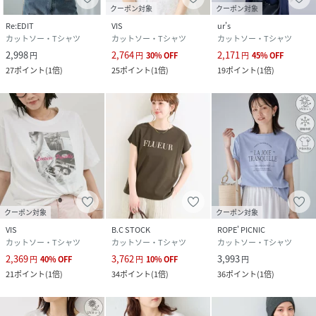
クーポン対象
クーポン対象
性別タイプ
レディース
Re:EDIT
VIS
ur's
カットソー・Tシャツ
カットソー・Tシャツ
カットソー・Tシャツ
原産国
チャコール（06）：中国製｜ホワイト（10）：
2,998
2,764
2,171
円
円
30
%
OFF
円
45
%
OFF
中国製｜サックス（48）：中国製
27
ポイント
(
1倍
)
25
ポイント
(
1倍
)
19
ポイント
(
1倍
)
素材
チャコール（06）：（本体） 綿 100% （リブ部
分） 綿 65% ポリエステル 35%｜ホワイト
（10）：（本体） 綿 100% （リブ部分） 綿
65% ポリエステル 35%｜サックス（48）：（本
体） 綿 100% （リブ部分） 綿 65% ポリエステ
ル 35%
サイズ
F
クーポン対象
クーポン対象
クリーニング
チャコール（06）：洗濯機（極弱）・漂白、タ
ンブル乾燥、アイロン、ドライクリーニング禁止
VIS
B.C STOCK
ROPE' PICNIC
ホワイト（10）：洗濯機（極弱）・漂白、タン
カットソー・Tシャツ
カットソー・Tシャツ
カットソー・Tシャツ
ブル乾燥、アイロン、ドライクリーニング禁止
2,369
3,762
3,993
円
40
%
OFF
円
10
%
OFF
円
サックス（48）：洗濯機（極弱）・漂白、タン
21
ポイント
(
1倍
)
34
ポイント
(
1倍
)
36
ポイント
(
1倍
)
ブル乾燥、アイロン、ドライクリーニング禁止
品番
RV4458_BVM16250