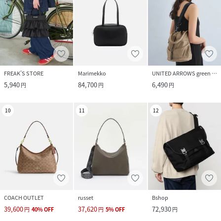
FREAK’S STORE
Marimekko
UNITED ARROWS green label relaxing
5,940
84,700
6,490
円
円
円
10
11
12
COACH OUTLET
russet
Bshop
39,600
37,620
72,930
円
40
%
OFF
円
5
%
OFF
円