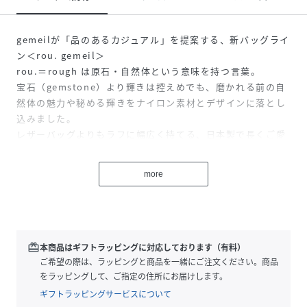
gemeilが「品のあるカジュアル」を提案する、新バッグライ
ン＜rou. gemeil＞
rou.＝rough は原石・自然体という意味を持つ言葉。
宝石（gemstone）より輝きは控えめでも、磨かれる前の自
然体の魅力や秘める輝きをナイロン素材とデザインに落とし
込みました。
レザーバッグよりもラフに幅広く持てる、日本製で長くご愛
用いただけるアイテムを展開。
more
-デザイン-
＜rou.＞シリーズは、レザーのパイピングやゴールドの金具
が上品なアクセントになっており、大人の女性が持つにふさ
わしい品格を兼ね備えています。
ナイロンの軽快さとレザーのきちんと感を両立した、まさに
redeem
本商品はギフトラッピングに対応しております（有料）
理想的なバッグ。
ご希望の際は、ラッピングと商品を一緒にご注文ください。商品
ナイロン生地は、深みのある発色と上品なツヤ感が魅力。ま
をラッピングして、ご指定の住所にお届けします。
た、小雨や汚れをはじく弱撥水加工が施されており、軽くて
ギフトラッピングサービスについて