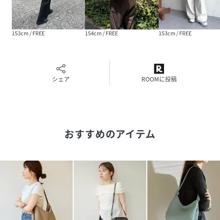
と洗練された印象に。
ロゴTシャツにストレートデニムといったシンプルな組み合
わせに、レザーの質感が際立つこのバッグを持つだけで、ラ
153cm / FREE
154cm / FREE
153cm / FREE
フすぎない大人の休日カジュアルが完成します。
≪収納の目安≫
シェア
ROOMに投稿
・500mlペットボトル
・折財布
・ポーチ
・スマートフォン
・イヤフォン
おすすめのアイテム
・ハンカチ
＜仕様＞
内装ポケット：オープンポケット×1
外装ポケット：オープンポケット×1