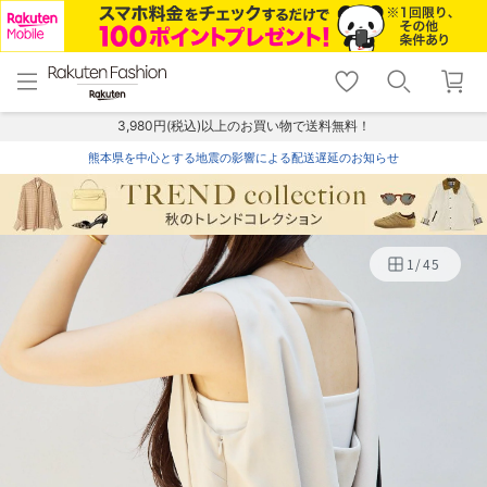
menu
home
search
favorite_border
shopping_cart
lock_outline
メニュー
トップ
検索
お気に入り
カート
ログイン
3,980円(税込)以上のお買い物で送料無料！
熊本県を中心とする地震の影響による配送遅延のお知らせ
1
/
45