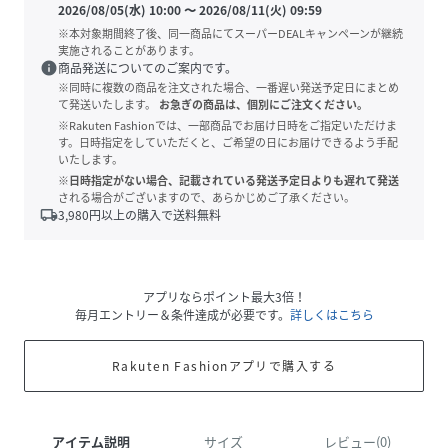
2026/08/05(水) 10:00
〜
2026/08/11(火) 09:59
※本対象期間終了後、同一商品にてスーパーDEALキャンペーンが継続
実施されることがあります。
info
商品発送についてのご案内です。
※同時に複数の商品を注文された場合、一番遅い発送予定日にまとめ
て発送いたします。
お急ぎの商品は、個別にご注文ください。
※Rakuten Fashionでは、一部商品でお届け日時をご指定いただけま
す。日時指定をしていただくと、ご希望の日にお届けできるよう手配
いたします。
※日時指定がない場合、記載されている発送予定日よりも遅れて発送
される場合がございますので、あらかじめご了承ください。
local_shipping
3,980
円以上の購入で送料無料
アプリならポイント最大3倍！
毎月エントリー＆条件達成が必要です。
詳しくはこちら
Rakuten Fashionアプリで購入する
アイテム説明
サイズ
レビュー(0)