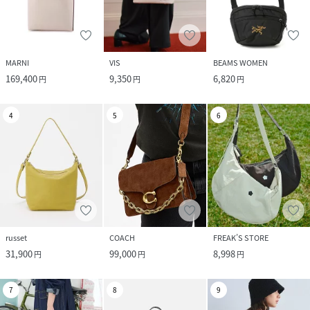
MARNI
VIS
BEAMS WOMEN
169,400
9,350
6,820
円
円
円
4
5
6
russet
COACH
FREAK’S STORE
31,900
99,000
8,998
円
円
円
7
8
9