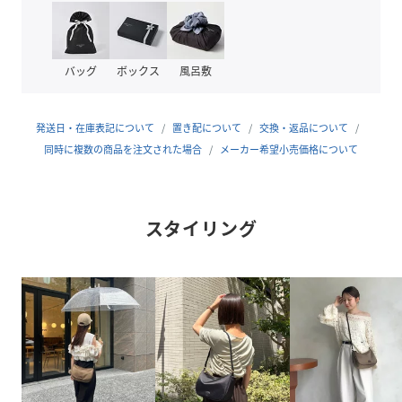
丈夫です。
ショルダーベルトは1本のベルトが分解可能なため、長さ調
整ができ3WAYでお楽しみいただけます。
バッグ
ボックス
風呂敷
①ハンドバッグ
②ワンショルダー
③斜め掛け
発送日・在庫表記について
置き配について
交換・返品について
同時に複数の商品を注文された場合
メーカー希望小売価格について
≪スタイリングポイント≫
▼平日のオフィスカジュアルスタイル
きちんと感のあるジャケットやセットアップに、あえてこの
スタイリング
ナイロンバッグを合わせることで、程よい「抜け感」が生ま
れます。
例えば、ネイビージャケットに白のブラウス、ベージュのテ
ーパードパンツといった王道の通勤スタイルに、ベージュの
バッグを斜めがけ。
かっちりしすぎない、親しみやすさのあるお仕事コーデに。
▼休日スタイル
定番のデニムスタイルも、このバッグを合わせるだけでぐっ