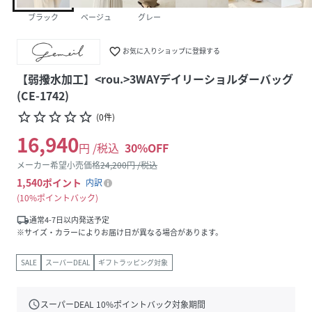
ブラック
ベージュ
グレー
favorite_border
お気に入りショップに登録する
【弱撥水加工】<rou.>3WAYデイリーショルダーバッグ
(CE-1742)
star_border
star_border
star_border
star_border
star_border
(
0
件
)
16,940
円 /税込
30
%OFF
メーカー希望小売価格
24,200
円 /税込
1,540
ポイント
内訳
10%ポイントバック
local_shipping
通常4-7日以内発送予定
※サイズ・カラーによりお届け日が異なる場合があります。
SALE
スーパーDEAL
ギフトラッピング対象
schedule
スーパーDEAL
10
%ポイントバック対象期間