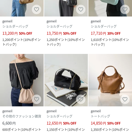
【注意事項】
・弱撥水加工は経年によって効果は薄れてまいります。
・本革を使用した製品のためシワ感のある部分や、キズがあ
る部分と、生活によって生まれたその個体ならではの個性が
gemeil
gemeil
gemeil
ショルダーバッグ
ショルダーバッグ
ショルダーバッグ
ございます。
13,200
13,750
17,710
円
50
%
OFF
円
50
%
OFF
円
30
%
OFF
・革個性や革の表情はお選びいただく事ができません。予め
1,200
ポイント
(
10%ポイン
1,250
ポイント
(
10%ポイン
1,610
ポイント
(
10%ポイン
天然素材であることをご了承の上お買い求め頂くようお願い
トバック
)
トバック
)
トバック
)
いたします。
・また水濡れや摩擦により色落ちや洋服への色移りが発生す
る可能性がございます。
・金具部分に関して、保管環境や使用状況により変色などが
起こる場合がございます。
性別タイプ
レディース
原産国
日本
gemeil
gemeil
gemeil
その他のファッション雑貨
ショルダーバッグ
トートバッグ
素材
ナイロン/牛革/裏地,綿
6,600
12,650
14,850
円
円
50
%
OFF
円
50
%
OFF
600
ポイント
(
10%ポイント
1,150
ポイント
(
10%ポイン
1,350
ポイント
(
10%ポイン
サイズ
FREE