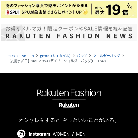
Rakuten Fashion
gemeil (ジェムイル)
バッグ
ショルダーバッグ
navigate_next
navigate_next
navigate_next
navigate_next
【弱撥水加工】<rou.>3WAYデイリーショルダーバッグ(CE-1742)
Instagram
WOMEN
/
MEN