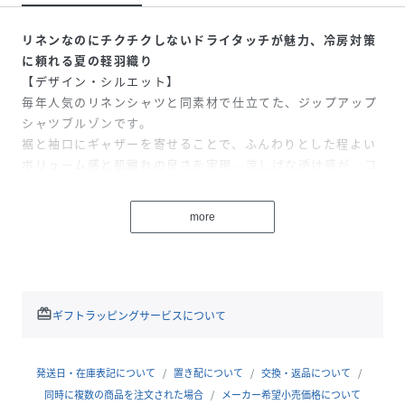
リネンなのにチクチクしないドライタッチが魅力、冷房対策
に頼れる夏の軽羽織り
【デザイン・シルエット】
毎年人気のリネンシャツと同素材で仕立てた、ジップアップ
シャツブルゾンです。
裾と袖口にギャザーを寄せることで、ふんわりとした程よい
ボリューム感と肌離れの良さを実現。涼しげな透け感が、コ
ーディネートに軽やかなニュアンスをプラスします。
フロントのファスナーや袖口にあしらった金ボタンがリッチ
more
なアクセントに◎
ラフになりすぎず、大人の女性にふさわしい上品なカジュア
ルスタイルを叶えます。
【おすすめのスタイリング】
redeem
ギフトラッピングサービスについて
タンクトップやキャミソールに重ねるのはもちろん、ノース
リーブワンピースとの相性も抜群。
冷房対策や紫外線対策としても大活躍する、持ち運びにも便
発送日・在庫表記について
置き配について
交換・返品について
利な夏の軽アウターです。
同時に複数の商品を注文された場合
メーカー希望小売価格について