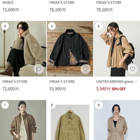
NOBLE
FREAK’S STORE
FREAK’S STORE
72,600
78,100
78,100
円
円
円
4
5
6
FREAK’S STORE
FREAK’S STORE
UNITED ARROWS green label relaxing
72,600
53,900
5,940
円
円
円
50
%
OFF
7
8
9