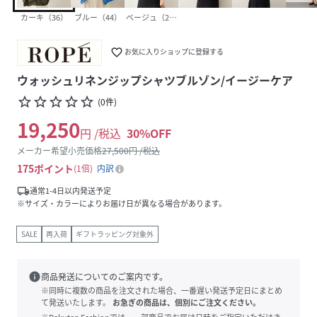
カーキ（36）
ブルー（44）
ベージュ（27）
favorite_border
お気に入りショップに登録する
ウォッシュリネンジップシャツブルゾン/イージーケア
star_border
star_border
star_border
star_border
star_border
(
0
件
)
19,250
円 /税込
30
%OFF
メーカー希望小売価格
27,500
円 /税込
175
ポイント
1倍
内訳
local_shipping
通常1-4日以内発送予定
※サイズ・カラーによりお届け日が異なる場合があります。
SALE
再入荷
ギフトラッピング対象外
info
商品発送についてのご案内です。
※同時に複数の商品を注文された場合、一番遅い発送予定日にまとめ
て発送いたします。
お急ぎの商品は、個別にご注文ください。