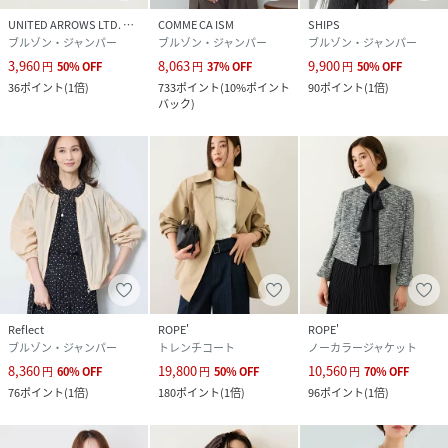
UNITED ARROWS LTD. OUTLET
COMME CA ISM
SHIPS
ブルゾン・ジャンパー
ブルゾン・ジャンパー
ブルゾン・ジャンパー
3,960
8,063
9,900
円
50
%
OFF
円
37
%
OFF
円
50
%
OFF
36
ポイント
(
1倍
)
733
ポイント
(
10%ポイント
90
ポイント
(
1倍
)
バック
)
Reflect
ROPE'
ROPE'
ブルゾン・ジャンパー
トレンチコート
ノーカラージャケット
8,360
19,800
10,560
円
60
%
OFF
円
50
%
OFF
円
70
%
OFF
76
ポイント
(
1倍
)
180
ポイント
(
1倍
)
96
ポイント
(
1倍
)