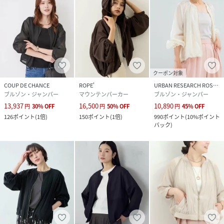
クーポン対象
COUP DE CHANCE
ROPE'
URBAN RESEARCH ROSSO
ブルゾン・ジャンパー
マウンテンパーカー
ブルゾン・ジャンパー
13,937
16,500
10,890
円
30
%
OFF
円
50
%
OFF
円
45
%
OFF
126
ポイント
(
1倍
)
150
ポイント
(
1倍
)
990
ポイント
(
10%ポイント
バック
)