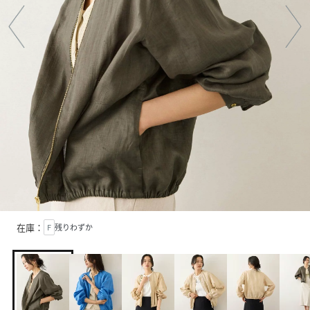
在庫：
F
残りわずか