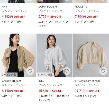
ANY
COMME CA ISM
NOLLEY'S
ブルゾン・ジャンパー
ブルゾン・ジャンパー
ブルゾン・ジャンパー
4,892
5,759
7,304
円
30
%
OFF
円
55
%
OFF
円
20
%
OFF
44
ポイント
(
1倍
)
523
ポイント
(
10%ポイント
66
ポイント
(
1倍
)
バック
)
クーポン対象
クーポン対象
Gready Brilliant
INED
SALON adam et rope'
ブルゾン・ジャンパー
ブルゾン・ジャンパー
ブルゾン・ジャンパー
8,140
15,840
17,710
円
50
%
OFF
円
55
%
OFF
円
30
%
OFF
74
ポイント
(
1倍
)
1,440
ポイント
(
10%ポイン
161
ポイント
(
1倍
)
トバック
)