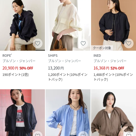
素材
ベージュ（27）：麻 100%｜カーキ（36）：麻
100%｜カーキ系（38）：麻 100%｜ブルー
（44）：麻 100%
サイズ
F
クリーニング
ベージュ（27）：
クーポン対象
カーキ（36）：
ROPE'
SHIPS
INED
カーキ系（38）：
ブルゾン・ジャンパー
ブルゾン・ジャンパー
ブルゾン・ジャンパー
ブルー（44）：
20,900
13,200
16,368
円
50
%
OFF
円
円
52
%
OFF
190
ポイント
(
1倍
)
1,200
ポイント
(
10%ポイン
1,488
ポイント
(
10%ポイン
品番
RV4373_GGL26080
トバック
)
トバック
)
(
GGL26080-44-099 RV4373
)