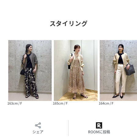
【素材】
リネン本来の適度なハリ・コシ感を残しつつ、洗い仕上げを
スタイリング
施すことで、驚くほど柔らかく肌に優しい質感に仕上げまし
た。
清涼感のあるリネン素材は通気性に優れ、真夏の外出時も快
適。着込むほどに風合いが増し、自分らしく馴染んでいく過
程も楽しめる、こだわりの素材感です。
----------------------------
透け感：ベージュ(27)のみややあり
裏地：なし
伸縮性：なし
光沢感：ややあり
生地の厚さ：中間
ポケット：あり
163cm / F
165cm / F
164cm / F
開き方：ファスナー
洗濯：手洗い可能
----------------------------
【モデル情報】
シェア
ROOMに投稿
モデル身長:175cm 着用サイズ:F