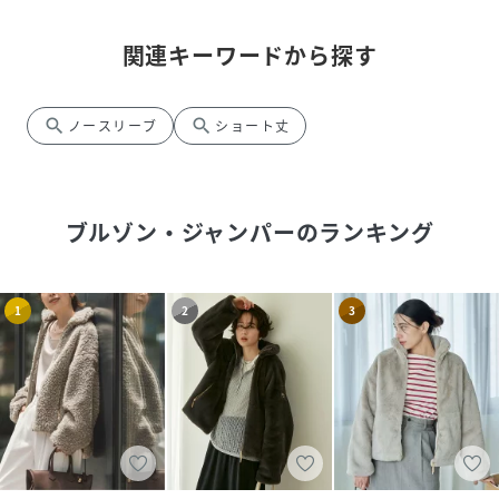
関連キーワードから探す
search
search
ノースリーブ
ショート丈
ブルゾン・ジャンパー
のランキング
1
2
3