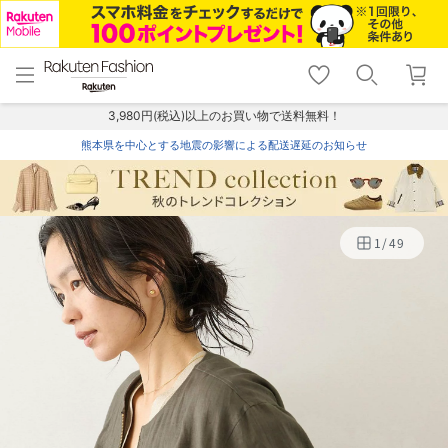
menu
home
search
favorite_border
shopping_cart
lock_outline
メニュー
トップ
検索
お気に入り
カート
ログイン
3,980円(税込)以上のお買い物で送料無料！
熊本県を中心とする地震の影響による配送遅延のお知らせ
1
/
49