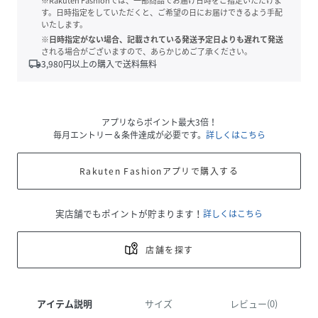
※Rakuten Fashionでは、一部商品でお届け日時をご指定いただけま
す。日時指定をしていただくと、ご希望の日にお届けできるよう手配
いたします。
※日時指定がない場合、記載されている発送予定日よりも遅れて発送
される場合がございますので、あらかじめご了承ください。
local_shipping
3,980
円以上の購入で送料無料
アプリならポイント最大3倍！
毎月エントリー＆条件達成が必要です。
詳しくはこちら
Rakuten Fashionアプリで購入する
実店舗でもポイントが貯まります！
詳しくはこちら
店舗を探す
アイテム説明
サイズ
レビュー(0)