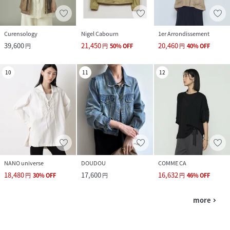
Curensology
Nigel Cabourn
1er Arrondissement
39,600
21,450
20,460
円
円
50
%
OFF
円
40
%
OFF
10
11
12
NANO universe
DOUDOU
COMME CA
18,480
17,600
16,632
円
30
%
OFF
円
円
46
%
OFF
more
navigate_next