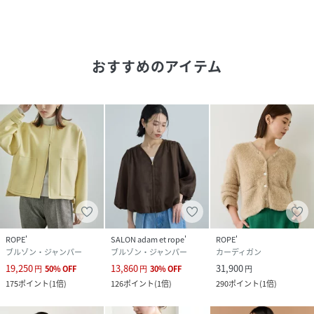
【ウォッシュリネンシリーズ】
同素材でデザイン違いの
おすすめのアイテム
ウォッシュリネンベーシックシャツ（品番:GGH26210）
ウォッシュリネンジップシャツブルゾン（品番:GGL26080）
がございます。
※画像の商品はサンプルです。実際の商品と仕様、加工、サ
イズが異なる場合がございます。
※撮影場所やライティング、お使いのモニター環境によって
色の見え方が異なる場合がございます。
※商品のカラーは画像の色味をご参照ください。動画は仕様
説明のため、色味が実物と異なる場合がございます。
ROPE'
SALON adam et rope'
ROPE'
性別タイプ
レディース
ブルゾン・ジャンパー
ブルゾン・ジャンパー
カーディガン
19,250
13,860
31,900
円
50
%
OFF
円
30
%
OFF
円
原産国
ベージュ（27）：ベトナム｜カーキ（36）：ベ
175
ポイント
(
1倍
)
126
ポイント
(
1倍
)
290
ポイント
(
1倍
)
トナム｜カーキ系（38）：ベトナム製｜ブルー
（44）：ベトナム