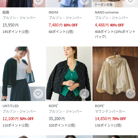
クーポン対象
組曲
INDIVI
NANO universe
ブルゾン・ジャンパー
ブルゾン・ジャンパー
ブルゾン・ジャンパー
15,950
7,480
4,488
円
円
60
%
OFF
円
40
%
OFF
145
ポイント
(
1倍
)
68
ポイント
(
1倍
)
408
ポイント
(
10%ポイント
バック
)
UNTITLED
ROPE'
ROPE'
ブルゾン・ジャンパー
ブルゾン・ジャンパー
マウンテンパーカー
12,100
35,200
14,850
円
50
%
OFF
円
円
70
%
OFF
110
ポイント
(
1倍
)
320
ポイント
(
1倍
)
135
ポイント
(
1倍
)