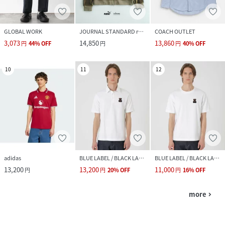
GLOBAL WORK
JOURNAL STANDARD relume
COACH OUTLET
3,073
14,850
13,860
円
44
%
OFF
円
円
40
%
OFF
10
11
12
adidas
BLUE LABEL / BLACK LABEL CRESTBRIDGE
BLUE LABEL / BLACK LABEL CRESTBRIDGE
13,200
13,200
11,000
円
円
20
%
OFF
円
16
%
OFF
more
navigate_next