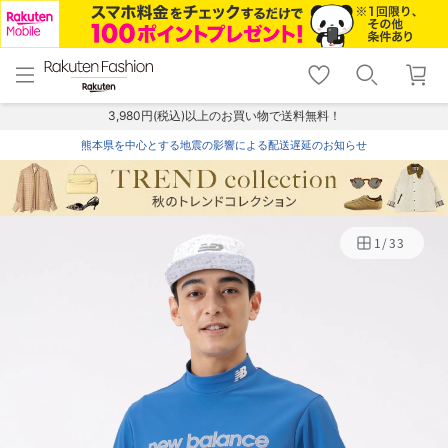
menu
home
search
favorite_border
shopping_cart
lock_outline
メニュー
トップ
検索
お気に入り
カート
ログイン
3,980円(税込)以上のお買い物で送料無料！
熊本県を中心とする地震の影響による配送遅延のお知らせ
1
/
33