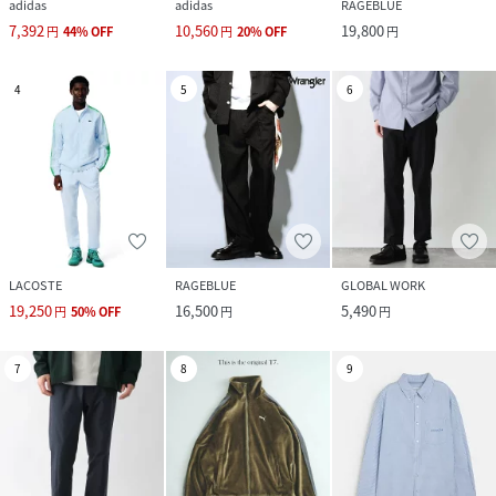
adidas
adidas
RAGEBLUE
7,392
10,560
19,800
円
44
%
OFF
円
20
%
OFF
円
4
5
6
LACOSTE
RAGEBLUE
GLOBAL WORK
19,250
16,500
5,490
円
50
%
OFF
円
円
7
8
9