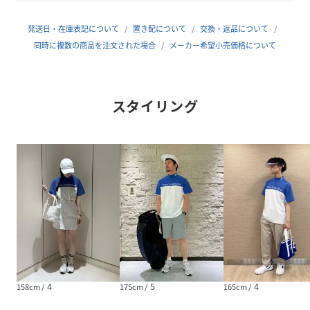
(
012-6166008-111-18 RV3346
)
発送日・在庫表記について
置き配について
交換・返品について
同時に複数の商品を注文された場合
メーカー希望小売価格について
スタイリング
158cm / ４
175cm / ５
165cm / ４