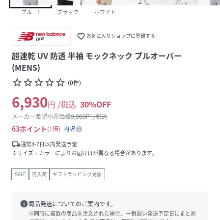
ブルー1
ブラック
ホワイト
favorite_border
お気に入りショップに登録する
超速乾 UV 防透 半袖 モックネック プルオーバー
(MENS)
star_border
star_border
star_border
star_border
star_border
(
0
件
)
6,930
円 /税込
30
%OFF
メーカー希望小売価格
9,900
円 /税込
63
ポイント
1倍
内訳
local_shipping
通常4-7日以内発送予定
※サイズ・カラーによりお届け日が異なる場合があります。
SALE
再入荷
ギフトラッピング対象
info
商品発送についてのご案内です。
※同時に複数の商品を注文された場合、一番遅い発送予定日にまとめ