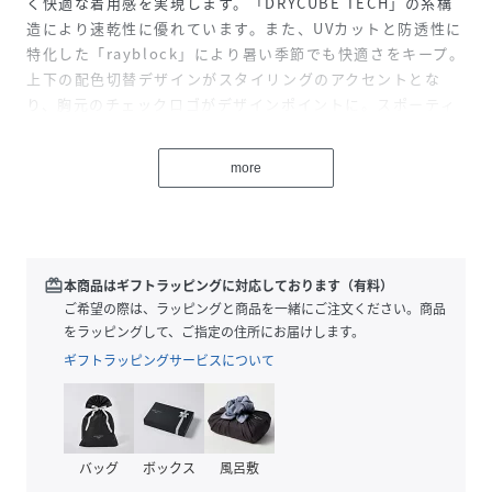
く快適な着用感を実現します。「DRYCUBE TECH」の糸構
造により速乾性に優れています。また、UVカットと防透性に
特化した「rayblock」により暑い季節でも快適さをキープ。
上下の配色切替デザインがスタイリングのアクセントとな
り、胸元のチェックロゴがデザインポイントに。スポーティ
ーさと洗練された印象を両立し、ゴルフのアクティブなシー
ンからデイリーまで幅広く活躍します。
more
性別タイプ
メンズ
原産国
ベトナム製
redeem
本商品はギフトラッピングに対応しております（有料）
ご希望の際は、ラッピングと商品を一緒にご注文ください。商品
素材
ポリエステル100%
をラッピングして、ご指定の住所にお届けします。
(リブ部分)ポリエステル97%,ポリウレタン3%
ギフトラッピングサービスについて
サイズ
４、５、６、７
クリーニング
洗濯機可、ドライクリーニング不可
バッグ
ボックス
風呂敷
品番
RV3346_012