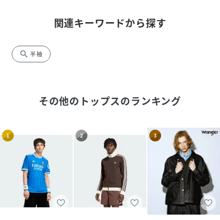
関連キーワードから探す
search
半袖
その他のトップス
のランキング
1
2
3