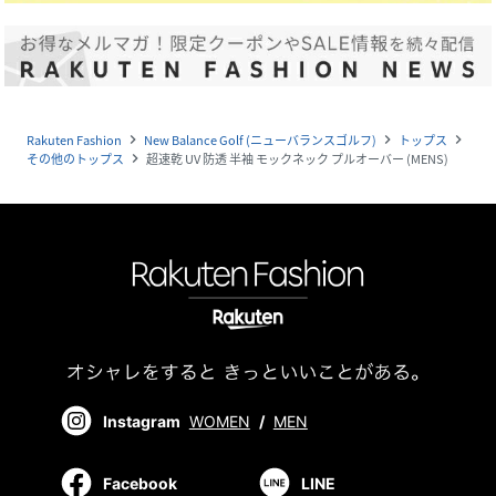
Rakuten Fashion
New Balance Golf (ニューバランスゴルフ)
トップス
navigate_next
navigate_next
navigate_next
その他のトップス
超速乾 UV 防透 半袖 モックネック プルオーバー (MENS)
navigate_next
Instagram
WOMEN
/
MEN
Facebook
LINE