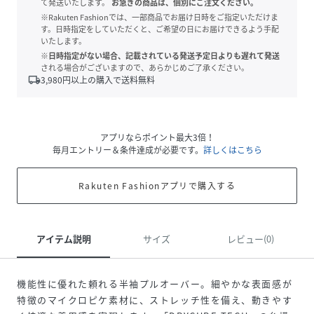
て発送いたします。
お急ぎの商品は、個別にご注文ください。
※Rakuten Fashionでは、一部商品でお届け日時をご指定いただけま
す。日時指定をしていただくと、ご希望の日にお届けできるよう手配
いたします。
※日時指定がない場合、記載されている発送予定日よりも遅れて発送
される場合がございますので、あらかじめご了承ください。
local_shipping
3,980
円以上の購入で送料無料
アプリならポイント最大3倍！
毎月エントリー＆条件達成が必要です。
詳しくはこちら
Rakuten Fashionアプリで購入する
アイテム説明
サイズ
レビュー(0)
機能性に優れた頼れる半袖プルオーバー。細やかな表面感が
特徴のマイクロピケ素材に、ストレッチ性を備え、動きやす