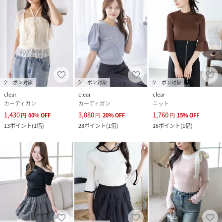
サイズ
F
クリーニング
水洗いによる洗濯不可 / ドライクリーニング可
品番
RV2840_108A1
(
108A1-142421-030-F RV2840
)
クーポン対象
クーポン対象
クーポン対象
clear
clear
clear
カーディガン
カーディガン
ニット
1,430
3,080
1,760
円
60
%
OFF
円
20
%
OFF
円
15
%
OFF
13
ポイント
(
1倍
)
28
ポイント
(
1倍
)
16
ポイント
(
1倍
)