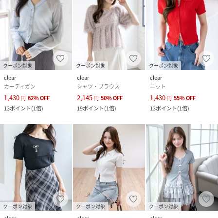
クーポン対象
クーポン対象
クーポン対象
clear
clear
clear
カーディガン
シャツ・ブラウス
ニット
1,430
2,145
1,430
円
62
%
OFF
円
50
%
OFF
円
55
%
OFF
13
ポイント
(
1倍
)
19
ポイント
(
1倍
)
13
ポイント
(
1倍
)
クーポン対象
クーポン対象
クーポン対象