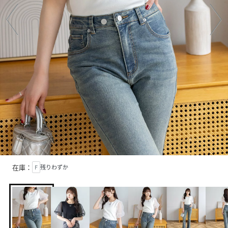
在庫：
F
残りわずか