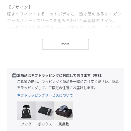
【デザイン】
程よくフィットするニットボディに、透け感のあるオーガン
ジーのバルーンスリーブを組み合わせた異素材デザイン。
ふんわりとした袖のボリュームが華奢見えを叶え、さりげな
いロゴ刺繍が上品なアクセントになっています！
甘さの中に今っぽさを感じる、韓国ムード漂う一枚です◎
more
【素材感】
伸縮性のあるレーヨン素材
【コーディネート】
redeem
本商品はギフトラッピングに対応しております（有料）
ミニスカートやプリーツボトムで韓国ガーリーにまとめるの
ご希望の際は、ラッピングと商品を一緒にご注文ください。商品
はもちろん、デニム合わせで甘さを程よく引き算するのもお
をラッピングして、ご指定の住所にお届けします。
すすめ♪
ギフトラッピングサービスについて
足元はローファーやバレエシューズで統一感を出すと、トレ
ンド感のあるスタイルに仕上がります！
＊＊＊＊＊＊＊＊＊＊＊＊＊＊＊＊＊＊＊＊＊＊
バッグ
ボックス
風呂敷
透け感：OWHのみ若干あり