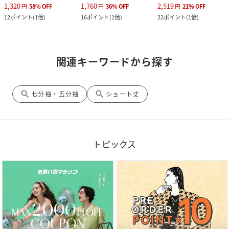
1,320
1,760
2,519
円
58
%
OFF
円
36
%
OFF
円
21
%
OFF
12
ポイント
(
1倍
)
16
ポイント
(
1倍
)
22
ポイント
(
1倍
)
関連キーワードから探す
search
search
七分袖・五分袖
ショート丈
トピックス