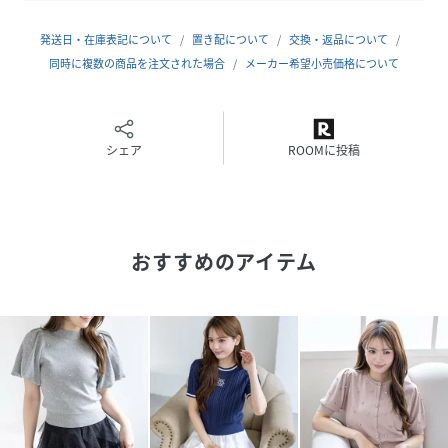
裏地：なし
伸縮性：あり
発送日・在庫表記について
置き配について
交換・返品について
＊＊＊＊＊＊＊＊＊＊＊＊＊＊＊＊＊＊＊＊＊＊
同時に複数の商品を注文された場合
メーカー希望小売価格について
本体：ドライクリーニング可能
【商品の特徴】
・お出かけ
シェア
ROOMに投稿
・着回し抜群
・二の腕カバー
・サマーニット
・抜け感
おすすめのアイテム
・夏本番トップス
▼気になるアイテムはお気に入り登録がおすすめ！
完売カラーの再入荷や、お得なプライスダウンの情報も受け
取ることができます。
ぜひご登録ください◎
【※お取り扱い上のご注意】