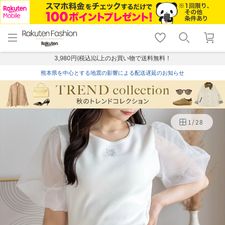
menu
home
search
favorite_border
shopping_cart
lock_outline
メニュー
トップ
検索
お気に入り
カート
ログイン
3,980円(税込)以上のお買い物で送料無料！
熊本県を中心とする地震の影響による配送遅延のお知らせ
1
/
28