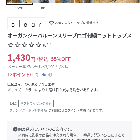
OWH
BK
favorite_border
お気に入りショップに登録する
オーガンジーバルーンスリーブロゴ刺繍ニットトップス
star_border
star_border
star_border
star_border
star_border
(
0
件
)
1,430
円 /税込
55
%OFF
メーカー希望小売価格
3,190
円 /税込
13
ポイント
1倍
内訳
local_shipping
12時までの注文で当日出荷
※サイズ・カラーによりお届け日が異なる場合があります。
SALE
ギフトラッピング対象
ブランドクーポン対象商品
ご利用には
ログイン
・獲得が必要です。
info
商品発送についてのご案内です。
※同時に複数の商品を注文された場合、一番遅い発送予定日にまとめ