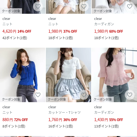
１：モニター環境等により実際の商品と多少色味が異なって
表示される場合がございます。予めご了承下さい。
クーポン対象
クーポン対象
２：屋外で撮影された商品は、天候により多少実際のカラー
clear
clear
clear
と異なる場合があります。商品のカラーはトルソー（マネキ
ニット
ニット
カーディガン
ン）の商品画像をご参照ください。
4,620
1,980
1,980
円
14
%
OFF
円
37
%
OFF
円
60
%
OFF
３：濃い色の商品は、お洗濯や摩擦等による移染にご注意く
42
ポイント
(
1倍
)
18
ポイント
(
1倍
)
18
ポイント
(
1倍
)
ださい。
４：末永くご愛用頂く為に、アテンションタグ・洗濯ネーム
を必ずご確認の上、着用又はお取り扱い下さい。
５：生産時期により、色、サイズ、デザイン、素材の質感が
多少が異なる場合がございます。あらかじめ御了承下さいま
せ。
性別タイプ
レディース
クーポン対象
クーポン対象
クーポン対象
clear
clear
clear
原産国
CHINA
ニット
カットソー・Tシャツ
カーディガン
880
1,760
1,430
円
72
%
OFF
円
36
%
OFF
円
55
%
OFF
素材
本体:レーヨン65%,ナイロン35%/別布:ポリエス
8
ポイント
(
1倍
)
16
ポイント
(
1倍
)
13
ポイント
(
1倍
)
テル100%/刺繍糸:ポリエステル100%