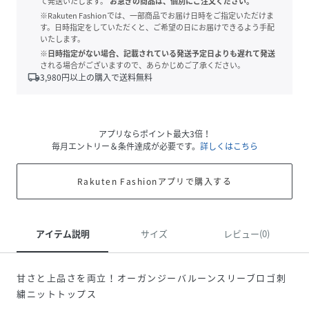
て発送いたします。
お急ぎの商品は、個別にご注文ください。
※Rakuten Fashionでは、一部商品でお届け日時をご指定いただけま
す。日時指定をしていただくと、ご希望の日にお届けできるよう手配
いたします。
※日時指定がない場合、記載されている発送予定日よりも遅れて発送
される場合がございますので、あらかじめご了承ください。
local_shipping
3,980
円以上の購入で送料無料
アプリならポイント最大3倍！
毎月エントリー＆条件達成が必要です。
詳しくはこちら
Rakuten Fashionアプリで購入する
アイテム説明
サイズ
レビュー(0)
甘さと上品さを両立！オーガンジーバルーンスリーブロゴ刺
繍ニットトップス