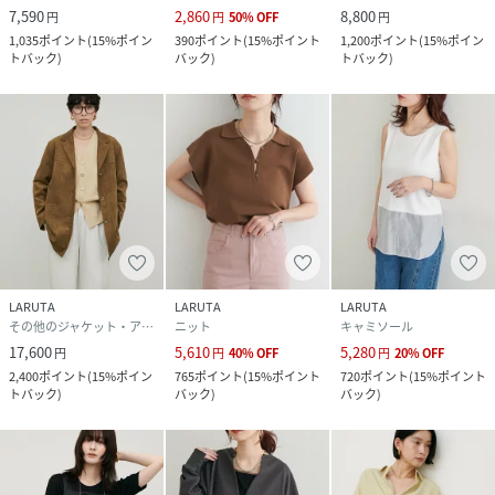
7,590
2,860
8,800
円
円
50
%
OFF
円
1,035
ポイント
(
15%ポイン
390
ポイント
(
15%ポイント
1,200
ポイント
(
15%ポイン
トバック
)
バック
)
トバック
)
LARUTA
LARUTA
LARUTA
その他のジャケット・アウター
ニット
キャミソール
17,600
5,610
5,280
円
円
40
%
OFF
円
20
%
OFF
2,400
ポイント
(
15%ポイン
765
ポイント
(
15%ポイント
720
ポイント
(
15%ポイント
トバック
)
バック
)
バック
)