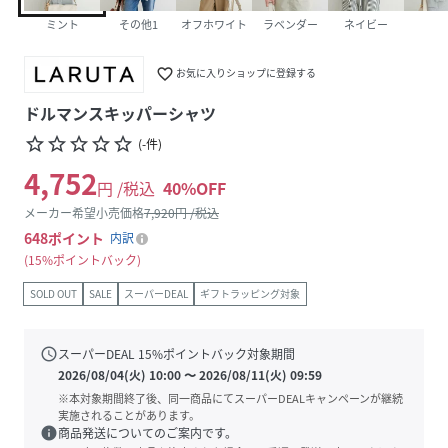
ミント
その他1
オフホワイト
ラベンダー
ネイビー
favorite_border
お気に入りショップに登録する
ドルマンスキッパーシャツ
star_border
star_border
star_border
star_border
star_border
(
-
件
)
4,752
円 /税込
40
%OFF
メーカー希望小売価格
7,920
円 /税込
648
ポイント
内訳
15%ポイントバック
SOLD OUT
SALE
スーパーDEAL
ギフトラッピング対象
schedule
スーパーDEAL
15
%ポイントバック対象期間
2026/08/04(火) 10:00
〜
2026/08/11(火) 09:59
※本対象期間終了後、同一商品にてスーパーDEALキャンペーンが継続
実施されることがあります。
info
商品発送についてのご案内です。