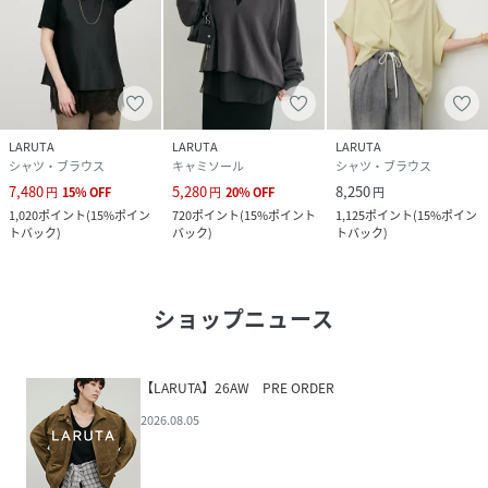
LARUTA
LARUTA
LARUTA
シャツ・ブラウス
キャミソール
シャツ・ブラウス
7,480
5,280
8,250
円
15
%
OFF
円
20
%
OFF
円
1,020
ポイント
(
15%ポイン
720
ポイント
(
15%ポイント
1,125
ポイント
(
15%ポイン
トバック
)
バック
)
トバック
)
ショップニュース
【LARUTA】26AW PRE ORDER
2026.08.05