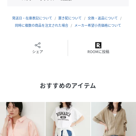
軽やかで肌なじみの良いコットンナイロン素材を使用。
程よいハリとシャリ感があり、通気性にも優れた快適な着心
地です。
発送日・在庫表記について
置き配について
交換・返品について
カラーによって異なる風合いも楽しめます。
同時に複数の商品を注文された場合
メーカー希望小売価格について
＝＝＝＝＝＝＝＝＝＝＝＝＝＝＝＝＝＝＝
洗濯：手洗い可能
透け感：淡色ややあり
シェア
ROOMに投稿
裏地：なし
伸縮性：なし
光沢感：なし
生地感：軽やかで通気性の良いコットン混素材
おすすめのアイテム
＝＝＝＝＝＝＝＝＝＝＝＝＝＝＝＝＝＝＝
▼ コンセプト
＜LARUTA＞
シンプルだけど洗練されていて、それでいて自然体。
着飾るよりも着ていてリラックスできる、そんなお洋服を纏
いたい気分。