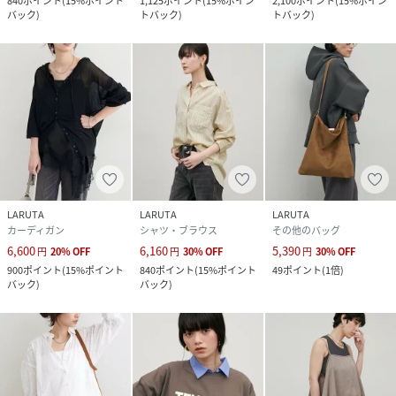
840
ポイント
(
15%ポイント
1,125
ポイント
(
15%ポイン
2,100
ポイント
(
15%ポイン
バック
)
トバック
)
トバック
)
20260415
2026SS_natu
LARUTA
性別タイプ
レディース
原産国
中国
LARUTA
LARUTA
LARUTA
素材
オフ/ミント/ラベンダー/ネイビー コットン65%
カーディガン
シャツ・ブラウス
その他のバッグ
ナイロン35% その他1 コットン70% ポリエステ
ル27% ポリウレタン3%
6,600
6,160
5,390
円
20
%
OFF
円
30
%
OFF
円
30
%
OFF
900
ポイント
(
15%ポイント
840
ポイント
(
15%ポイント
49
ポイント
(
1倍
)
バック
)
バック
)
サイズ
FREE
品番
RV2595_3061040380
(
3061040380-21-11 RV2595
)