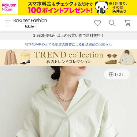
menu
home
search
favorite_border
shopping_cart
lock_outline
メニュー
トップ
検索
お気に入り
カート
ログイン
3,980円(税込)以上のお買い物で送料無料！
熊本県を中心とする地震の影響による配送遅延のお知らせ
1
/
29