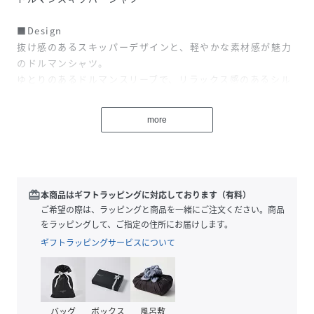
■Design
抜け感のあるスキッパーデザインと、軽やかな素材感が魅力
のドルマンシャツ。
ゆとりのあるドルマンスリーブで、リラックス感のあるシル
エットに仕上げました。
前後差のある着丈で、ヒップまわりをさりげなくカバーしな
more
がら動きのある印象に。
カジュアルすぎず、きれいめにも着られるバランスにこだわ
った一枚です。
■Styling
redeem
本商品はギフトラッピングに対応しております（有料）
前だけインしたスタイリングでメリハリをつけるのがおすす
ご希望の際は、ラッピングと商品を一緒にご注文ください。商品
め。
をラッピングして、ご指定の住所にお届けします。
スラックスや細身のパンツと合わせてすっきりと、
ギフトラッピングサービスについて
スカートと合わせて柔らかい雰囲気に仕上げるのも◎。
一枚着としてはもちろん、羽織りとしても活躍します。
■Fabric
バッグ
ボックス
風呂敷