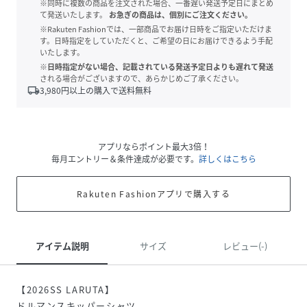
※同時に複数の商品を注文された場合、一番遅い発送予定日にまとめ
て発送いたします。
お急ぎの商品は、個別にご注文ください。
※Rakuten Fashionでは、一部商品でお届け日時をご指定いただけま
す。日時指定をしていただくと、ご希望の日にお届けできるよう手配
いたします。
※日時指定がない場合、記載されている発送予定日よりも遅れて発送
される場合がございますので、あらかじめご了承ください。
local_shipping
3,980
円以上の購入で送料無料
アプリならポイント最大3倍！
毎月エントリー＆条件達成が必要です。
詳しくはこちら
Rakuten Fashionアプリで購入する
アイテム説明
サイズ
レビュー(-)
【2026SS LARUTA】
ドルマンスキッパーシャツ