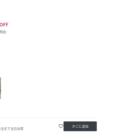
OFF
/税込
か
favorite_border
かごに追加
の注文で当日出荷