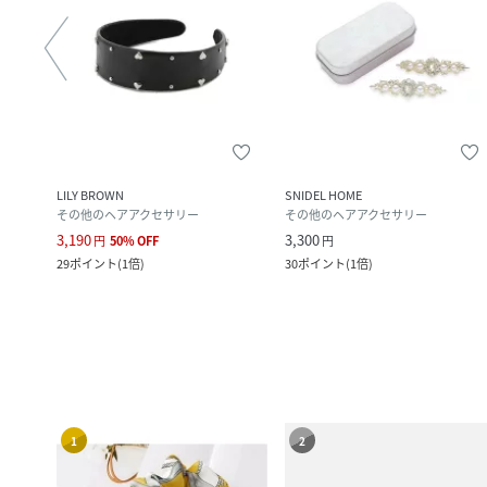
ed
LILY BROWN
SNIDEL HOME
ピン
その他のヘアアクセサリー
その他のヘアアクセサリー
3,190
3,300
円
50
%
OFF
円
29
ポイント
(
1倍
)
30
ポイント
(
1倍
)
1
2