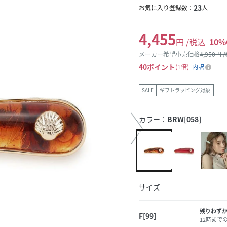
23
お気に入り登録数：
人
4,455
円 /税込
10
%
メーカー希望小売価格
4,950
円 
40
ポイント
1倍
内訳
SALE
ギフトラッピング対象
カラー：
BRW[058]
サイズ
残りわず
F[99]
12時まで