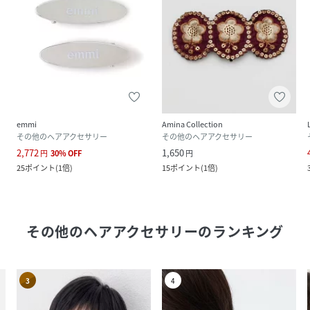
emmi
Amina Collection
その他のヘアアクセサリー
その他のヘアアクセサリー
2,772
1,650
円
30
%
OFF
円
25
ポイント
(
1倍
)
15
ポイント
(
1倍
)
その他のヘアアクセサリー
のランキング
3
4