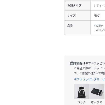
性別タイプ
レディー
サイズ
F[99]
品番
RV2504
(
LWGG26
redeem
本商品はギフトラッピン
ご希望の際は、ラッピン
て、ご指定の住所にお届
ギフトラッピングサービ
バッグ
ボックス