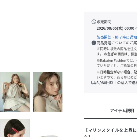
schedule
販売期間
2026/08/05(水) 00:00
販売開始・終了時に通知
info
商品発送についてのご案
※同時に複数の商品を注文
す。
お急ぎの商品は、個
※Rakuten Fashi
ていただくと、ご希望の日
※日時指定がない場合、記
いますので、あらかじめご
local_shipping
3,980
円以上の購入で送
アイテム説明
【マリンスタイルを上品
タ】