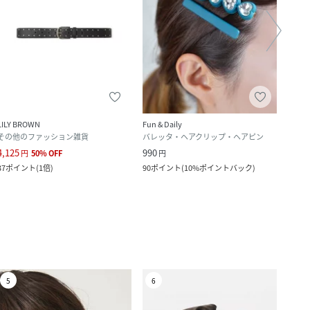
LILY BROWN
Fun & Daily
LILY 
その他のファッション雑貨
バレッタ・ヘアクリップ・ヘアピン
その
4,125
990
3,740
円
50
%
OFF
円
37
ポイント
(
1倍
)
90
ポイント
(
10%ポイントバック
)
34
ポ
5
6
7