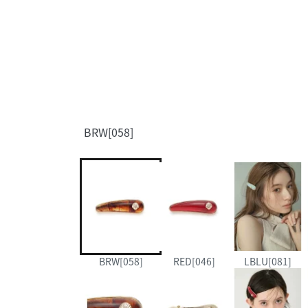
BRW[058]
BRW[058]
RED[046]
LBLU[081]