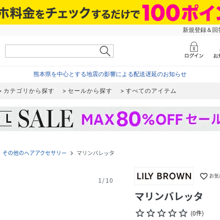
新規登録＆回答
熊本県を中心とする地震の影響による配送遅延のお知らせ
カテゴリから探す
セールから探す
すべてのアイテム
その他のヘアアクセサリー
マリンバレッタ
ext
navigate_next
favorite_border
お気
1
/
10
マリンバレッタ
star_border
star_border
star_border
star_border
star_border
(
0
件
)