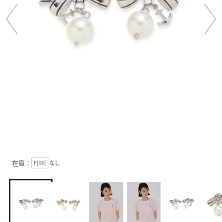
在庫：
F[99]
なし