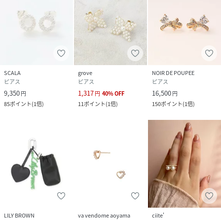
SCALA
grove
NOIR DE POUPEE
ピアス
ピアス
ピアス
9,350
1,317
16,500
円
円
40
%
OFF
円
85
ポイント
(
1倍
)
11
ポイント
(
1倍
)
150
ポイント
(
1倍
)
LILY BROWN
va vendome aoyama
ciite'