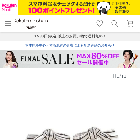
menu
home
search
favorite_border
shopping_cart
lock_outline
メニュー
トップ
検索
お気に入り
カート
ログイン
3,980円(税込)以上のお買い物で送料無料！
熊本県を中心とする地震の影響による配送遅延のお知らせ
1
/
11