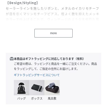
【Design/Styling】
セーラーラインを施したリボンと、メタルのイカリモチーフ
が目を引くマリンモチーフピアス。程よく艶を抑えたメッキ
カラーで仕上げることで、ヴィンテージのような本格的な風
合いとクラス感を表現しました。遊び心溢れるキャッチーな
デザインながら、顔周りに馴染む絶妙なサイズ感にこだわっ
more
ており、デイリー使いしやすいのも嬉しいポイント。夏気分
を盛り上げるアイコニックな一点です。
redeem
本商品はギフトラッピングに対応しております（有料）
※照明の関係により、実際よりも色味が違って見える場合が
ご希望の際は、ラッピングと商品を一緒にご注文ください。商品
あります。
をラッピングして、ご指定の住所にお届けします。
またパソコン・スマートフォンなどの環境により、若干製品
ギフトラッピングサービスについて
と画像のカラーが異なる場合もございます。予めご了承くだ
さい。
商品の色味は、商品単品画像をご参照下さい。
※商品画像はサンプルのため、色味やサイズ等の仕様に変更
バッグ
ボックス
風呂敷
がある場合がございますので、予めご了承ください。