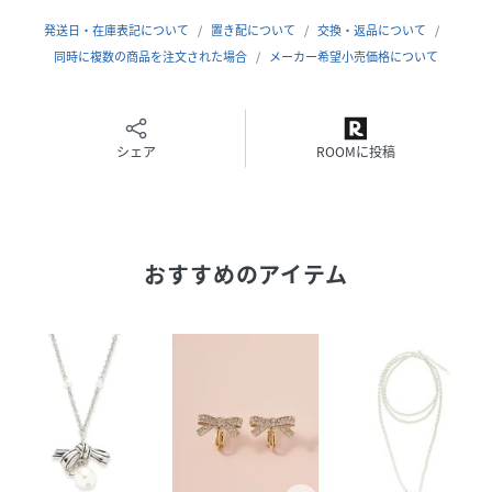
発送日・在庫表記について
置き配について
交換・返品について
性別タイプ
レディース
同時に複数の商品を注文された場合
メーカー希望小売価格について
原産国
中国
素材
真鍮・人造真珠・チタン
シェア
ROOMに投稿
サイズ
F[99]
品番
RV2488_LWGA264311
(
LWGA264311-Lv-3U RV2488
)
おすすめのアイテム