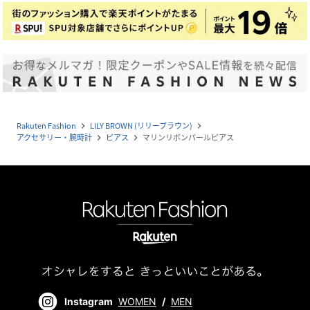
Rakuten Fashion
LILY BROWN (リリーブラウン)
navigate_next
navigate_next
アクセサリー・腕時計
ピアス
マリンリボンパールピアス
navigate_next
navigate_next
Instagram
WOMEN
/
MEN