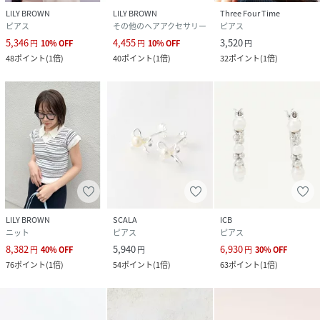
LILY BROWN
LILY BROWN
Three Four Time
ピアス
その他のヘアアクセサリー
ピアス
5,346
4,455
3,520
円
10
%
OFF
円
10
%
OFF
円
48
ポイント
(
1倍
)
40
ポイント
(
1倍
)
32
ポイント
(
1倍
)
LILY BROWN
SCALA
ICB
ニット
ピアス
ピアス
8,382
5,940
6,930
円
40
%
OFF
円
円
30
%
OFF
76
ポイント
(
1倍
)
54
ポイント
(
1倍
)
63
ポイント
(
1倍
)