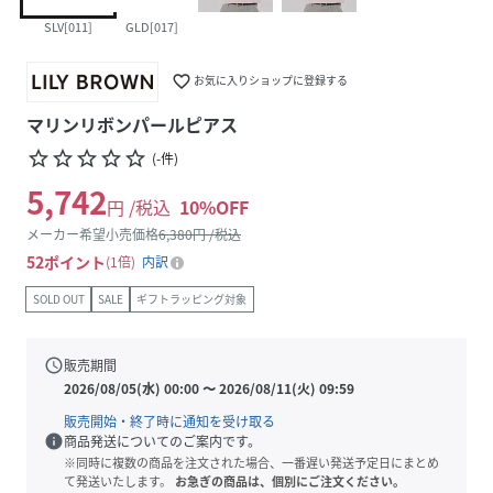
SLV[011]
GLD[017]
favorite_border
お気に入りショップに登録する
マリンリボンパールピアス
star_border
star_border
star_border
star_border
star_border
(
-
件
)
5,742
円 /税込
10
%OFF
メーカー希望小売価格
6,380
円 /税込
52
ポイント
1倍
内訳
SOLD OUT
SALE
ギフトラッピング対象
schedule
販売期間
2026/08/05(水) 00:00
〜
2026/08/11(火) 09:59
販売開始・終了時に通知を受け取る
info
商品発送についてのご案内です。
※同時に複数の商品を注文された場合、一番遅い発送予定日にまとめ
て発送いたします。
お急ぎの商品は、個別にご注文ください。