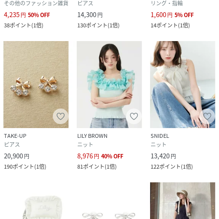
その他のファッション雑貨
ピアス
リング・指輪
4,235
14,300
1,600
円
50
%
OFF
円
円
5
%
OFF
38
ポイント
(
1倍
)
130
ポイント
(
1倍
)
14
ポイント
(
1倍
)
TAKE-UP
LILY BROWN
SNIDEL
ピアス
ニット
ニット
20,900
8,976
13,420
円
円
40
%
OFF
円
190
ポイント
(
1倍
)
81
ポイント
(
1倍
)
122
ポイント
(
1倍
)