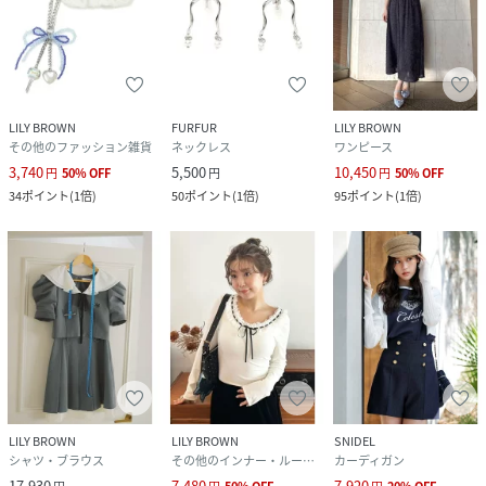
LILY BROWN
FURFUR
LILY BROWN
その他のファッション雑貨
ネックレス
ワンピース
3,740
5,500
10,450
円
50
%
OFF
円
円
50
%
OFF
34
ポイント
(
1倍
)
50
ポイント
(
1倍
)
95
ポイント
(
1倍
)
LILY BROWN
LILY BROWN
SNIDEL
シャツ・ブラウス
その他のインナー・ルームウェア
カーディガン
17,930
7,480
7,920