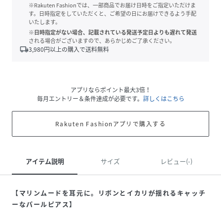
※Rakuten Fashionでは、一部商品でお届け日時をご指定いただけま
す。日時指定をしていただくと、ご希望の日にお届けできるよう手配
いたします。
※日時指定がない場合、記載されている発送予定日よりも遅れて発送
される場合がございますので、あらかじめご了承ください。
local_shipping
3,980
円以上の購入で送料無料
アプリならポイント最大3倍！
毎月エントリー＆条件達成が必要です。
詳しくはこちら
Rakuten Fashionアプリで購入する
アイテム説明
サイズ
レビュー(-)
【マリンムードを耳元に。リボンとイカリが揺れるキャッチ
ーなパールピアス】