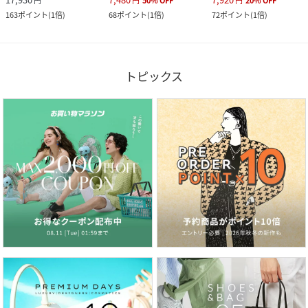
円
円
50
%
OFF
円
20
%
OFF
163
ポイント
(
1倍
)
68
ポイント
(
1倍
)
72
ポイント
(
1倍
)
トピックス