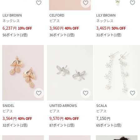
LILY BROWN
CELFORD
LILY BROWN
ネックレス
ピアス
ネックレス
6,237
3,960
3,465
円
10
%
OFF
円
40
%
OFF
円
50
%
OFF
56
ポイント
(
1倍
)
36
ポイント
(
1倍
)
31
ポイント
(
1倍
)
SNIDEL
UNITED ARROWS
SCALA
ピアス
ピアス
ピアス
3,564
9,570
7,150
円
40
%
OFF
円
40
%
OFF
円
32
ポイント
(
1倍
)
87
ポイント
(
1倍
)
65
ポイント
(
1倍
)