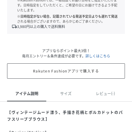
※Rakuten Fashionでは、一部商品でお届け日時をご指定いただけま
す。日時指定をしていただくと、ご希望の日にお届けできるよう手配
いたします。
※日時指定がない場合、記載されている発送予定日よりも遅れて発送
される場合がございますので、あらかじめご了承ください。
local_shipping
3,980
円以上の購入で送料無料
アプリならポイント最大3倍！
毎月エントリー＆条件達成が必要です。
詳しくはこちら
Rakuten Fashionアプリで購入する
アイテム説明
サイズ
レビュー(-)
【ヴィンテージムード漂う、手描き花柄とポルカドットのパ
フスリーブブラウス】