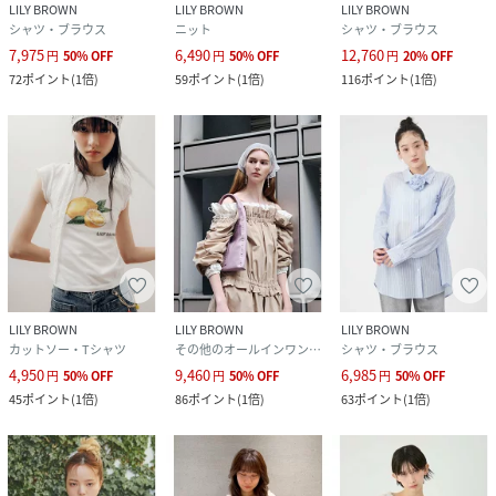
LILY BROWN
LILY BROWN
LILY BROWN
シャツ・ブラウス
ニット
シャツ・ブラウス
7,975
6,490
12,760
円
50
%
OFF
円
50
%
OFF
円
20
%
OFF
72
ポイント
(
1倍
)
59
ポイント
(
1倍
)
116
ポイント
(
1倍
)
LILY BROWN
LILY BROWN
LILY BROWN
カットソー・Tシャツ
その他のオールインワン・オーバーオール
シャツ・ブラウス
4,950
9,460
6,985
円
50
%
OFF
円
50
%
OFF
円
50
%
OFF
45
ポイント
(
1倍
)
86
ポイント
(
1倍
)
63
ポイント
(
1倍
)