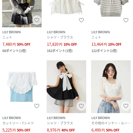
LILY BROWN
LILY BROWN
LILY BROWN
ニット
シャツ・ブラウス
ニット
7,480
17,820
13,464
円
50
%
OFF
円
10
%
OFF
円
10
%
OFF
68
ポイント
(
1倍
)
162
ポイント
(
1倍
)
122
ポイント
(
1倍
)
LILY BROWN
LILY BROWN
LILY BROWN
カットソー・Tシャツ
シャツ・ブラウス
その他のインナー・ルームウェア
5,225
8,976
6,490
円
50
%
OFF
円
40
%
OFF
円
50
%
OFF