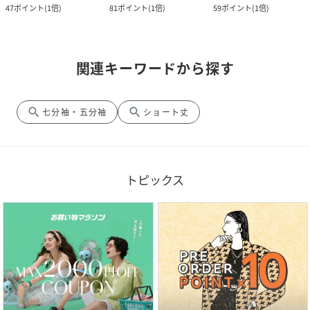
47
ポイント
(
1倍
)
81
ポイント
(
1倍
)
59
ポイント
(
1倍
)
関連キーワードから探す
search
search
七分袖・五分袖
ショート丈
トピックス