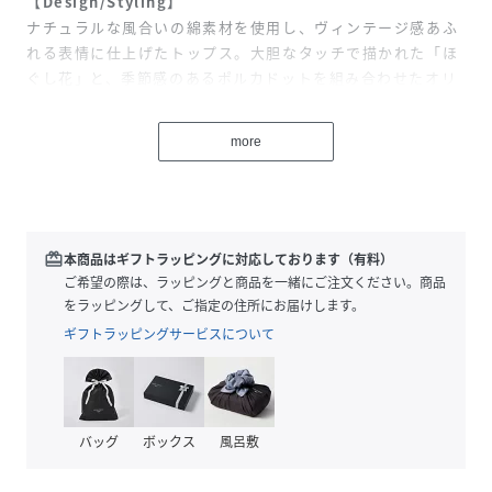
【Design/Styling】
ナチュラルな風合いの綿素材を使用し、ヴィンテージ感あふ
れる表情に仕上げたトップス。大胆なタッチで描かれた「ほ
ぐし花」と、季節感のあるポルカドットを組み合わせたオリ
ジナルのプリントが目を引きます。ふんわりとしたパフスリ
ーブに対し、デコルテをすっきりと開けることで、女性らし
more
く抜け感のある印象に。同素材のスカート（品番：
LWFS262148）と合わせた、ワンピース風のセットアップス
タイルもおすすめです。
【Fabric】
redeem
本商品はギフトラッピングに対応しております（有料）
肌離れの良いさらりとした綿素材を使用しています。使い込
ご希望の際は、ラッピングと商品を一緒にご注文ください。商品
むほどに馴染む、ナチュラルで優しい質感をお楽しみいただ
をラッピングして、ご指定の住所にお届けします。
けます。
ギフトラッピングサービスについて
透け感;あり
裏地;なし
伸縮性;なし
バッグ
ボックス
風呂敷
光沢感;なし
生地の厚さ;やや薄手