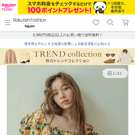
menu
home
search
favorite_border
shopping_cart
lock_outline
メニュー
トップ
検索
お気に入り
カート
ログイン
3,980円(税込)以上のお買い物で送料無料！
熊本県を中心とする地震の影響による配送遅延のお知らせ
1
/
43