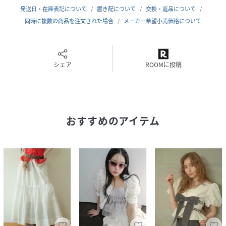
発送日・在庫表記について
置き配について
交換・返品について
同時に複数の商品を注文された場合
メーカー希望小売価格について
※照明の関係により、実際よりも色味が違って見える場合が
シェア
ROOMに投稿
あります。
またパソコン・スマートフォンなどの環境により、若干製品
と画像のカラーが異なる場合もございます。予めご了承くだ
さい。
おすすめのアイテム
商品の色味は、商品単品画像をご参照下さい。
※商品画像はサンプルのため、色味やサイズ等の仕様に変更
がある場合がございますので、予めご了承ください。
性別タイプ
レディース
原産国
中国
素材
綿100%