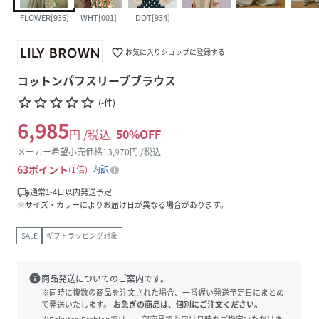
FLOWER[936]
WHT[001]
DOT[934]
favorite_border
お気に入りショップに登録する
コットンパフスリーブブラウス
star_border
star_border
star_border
star_border
star_border
(
-
件
)
6,985
円 /税込
50
%OFF
メーカー希望小売価格
13,970
円 /税込
63
ポイント
1倍
内訳
local_shipping
通常1-4日以内発送予定
※サイズ・カラーによりお届け日が異なる場合があります。
SALE
ギフトラッピング対象
info
商品発送についてのご案内です。
※同時に複数の商品を注文された場合、一番遅い発送予定日にまとめ
て発送いたします。
お急ぎの商品は、個別にご注文ください。