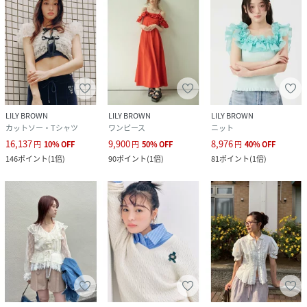
LILY BROWN
LILY BROWN
LILY BROWN
カットソー・Tシャツ
ワンピース
ニット
16,137
9,900
8,976
円
10
%
OFF
円
50
%
OFF
円
40
%
OFF
146
ポイント
(
1倍
)
90
ポイント
(
1倍
)
81
ポイント
(
1倍
)