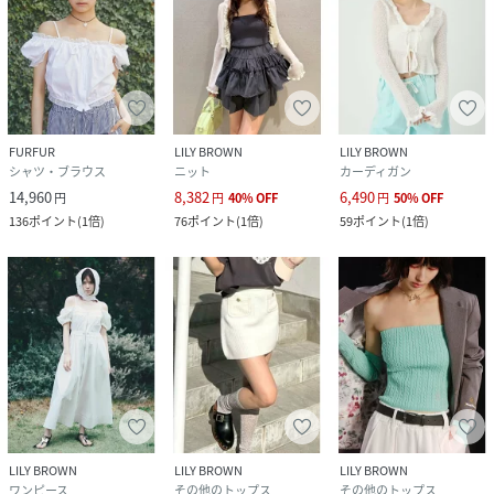
FURFUR
LILY BROWN
LILY BROWN
シャツ・ブラウス
ニット
カーディガン
14,960
8,382
6,490
円
円
40
%
OFF
円
50
%
OFF
136
ポイント
(
1倍
)
76
ポイント
(
1倍
)
59
ポイント
(
1倍
)
LILY BROWN
LILY BROWN
LILY BROWN
ワンピース
その他のトップス
その他のトップス