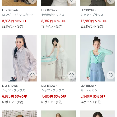
サイズ
F[99]
LILY BROWN
LILY BROWN
LILY BROWN
ロング・マキシスカート
その他のトップス
シャツ・ブラウス
品番
RV2477_LWFT262154
8,965
8,382
12,980
円
50
%
OFF
円
40
%
OFF
円
50
%
OFF
(
LWFT262154-L4-3U RV2477
)
81
ポイント
(
1倍
)
76
ポイント
(
1倍
)
118
ポイント
(
1倍
)
LILY BROWN
LILY BROWN
LILY BROWN
シャツ・ブラウス
シャツ・ブラウス
カーディガン
6,985
7,480
5,940
円
50
%
OFF
円
50
%
OFF
円
50
%
OFF
63
ポイント
(
1倍
)
68
ポイント
(
1倍
)
54
ポイント
(
1倍
)