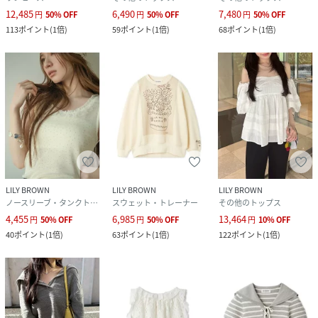
12,485
6,490
7,480
円
50
%
OFF
円
50
%
OFF
円
50
%
OFF
113
ポイント
(
1倍
)
59
ポイント
(
1倍
)
68
ポイント
(
1倍
)
LILY BROWN
LILY BROWN
LILY BROWN
ノースリーブ・タンクトップ
スウェット・トレーナー
その他のトップス
4,455
6,985
13,464
円
50
%
OFF
円
50
%
OFF
円
10
%
OFF
40
ポイント
(
1倍
)
63
ポイント
(
1倍
)
122
ポイント
(
1倍
)