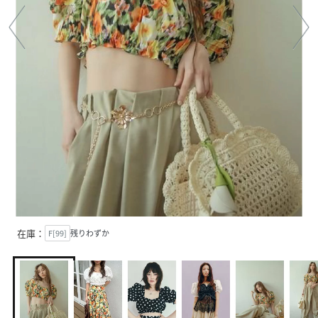
在庫：
F[99]
残りわずか