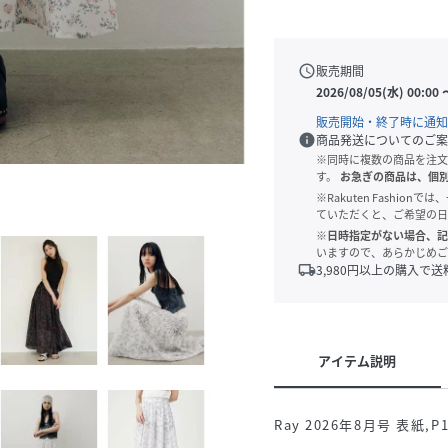
schedule
販売期間
2026/08/05(水) 00:00
販売開始・終了時に通知
info
商品発送についてのご案
※同時に複数の商品を注文
す。
お急ぎの商品は、個
※Rakuten Fashi
ていただくと、ご希望の日
※日時指定がない場合、記
いますので、あらかじめご
local_shipping
3,980
円以上の購入で送
アイテム説明
Ray 2026年8月号 表紙,P1