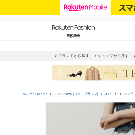
ブランドから探す
ショップから探す
navigate_before
Rakuten Fashion
LILY BROWN (リリーブラウン)
スカート
ロング
navigate_next
navigate_next
navigate_next