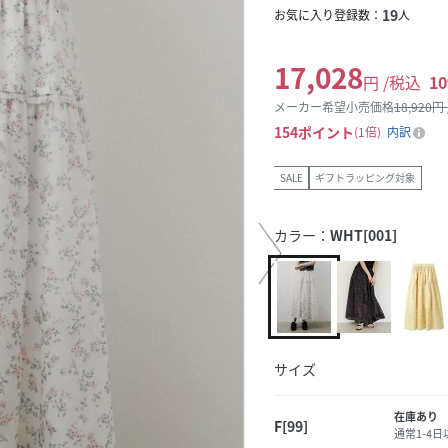
19
お気に入り登録数：
人
17,028
円 /税込
10
メーカー希望小売価格
18,920
円
154
ポイント
1倍
内訳
SALE
ギフトラッピング対象
カラー：
WHT[001]
サイズ
在庫あり
F[99]
通常1-4