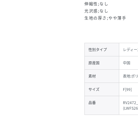
伸縮性;なし
光沢感;なし
生地の厚さ;やや薄手
性別タイプ
レディー
原産国
中国
素材
表地:ポ
サイズ
F[99]
品番
RV2472
(
LWFS26