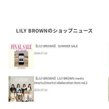
LILY BROWN
のショップニュース
【LILY BROWN】 SUMMER SALE
2026.07.23
【LILY BROWN】LILY BROWN meets
Hearts2HeartsCollaboration Item vol.2
2026.07.10