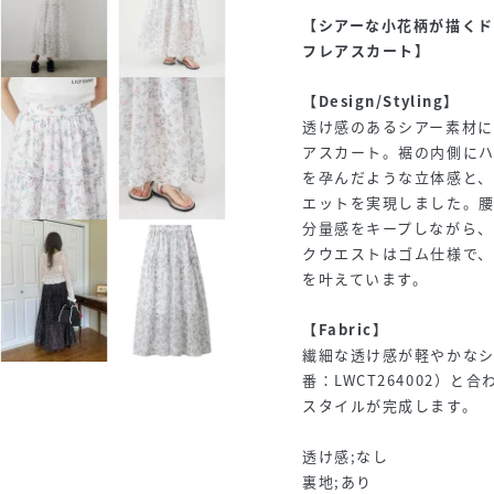
【シアーな小花柄が描く
フレアスカート】
【Design/Styling】
透け感のあるシアー素材
アスカート。裾の内側に
を孕んだような立体感と
エットを実現しました。
分量感をキープしながら
クウエストはゴム仕様で
を叶えています。
【Fabric】
繊細な透け感が軽やかな
番：LWCT264002）
スタイルが完成します。
透け感;なし
裏地;あり