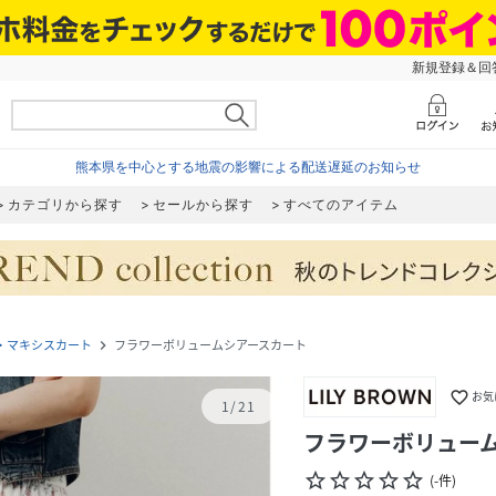
新規登録＆回答
熊本県を中心とする地震の影響による配送遅延のお知らせ
カテゴリから探す
セールから探す
すべてのアイテム
・マキシスカート
フラワーボリュームシアースカート
navigate_next
favorite_border
お気
1
/
21
フラワーボリュー
star_border
star_border
star_border
star_border
star_border
(
-
件
)