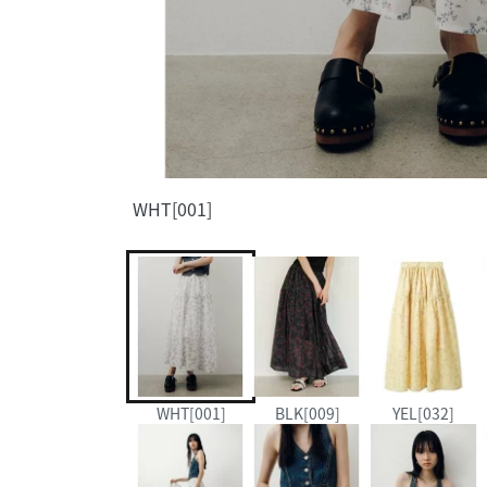
WHT[001]
WHT[001]
BLK[009]
YEL[032]