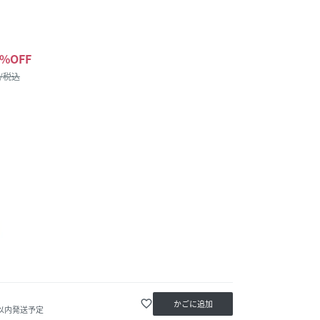
%OFF
 /税込
favorite_border
かごに追加
日以内発送予定