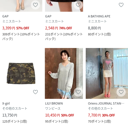
GAP
GAP
A BATHING APE
ミニスカート
ミニスカート
ミニスカート
3,399
2,548
8,800
円
57
%
OFF
円
74
%
OFF
円
309
ポイント
(
10%ポイント
231
ポイント
(
10%ポイント
80
ポイント
(
1倍
)
バック
)
バック
)
X-girl
LILY BROWN
Oriens JOURNAL STANDARD
その他のスカート
ワンピース
その他のスカート
13,750
10,450
7,700
円
円
50
%
OFF
円
30
%
OFF
125
ポイント
(
1倍
)
95
ポイント
(
1倍
)
70
ポイント
(
1倍
)