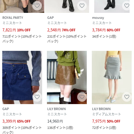
ROYAL PARTY
GAP
moussy
ミニスカート
ミニスカート
ミニスカート
7,821
2,548
3,784
円
10
%
OFF
円
74
%
OFF
円
60
%
OFF
711
ポイント
(
10%ポイント
231
ポイント
(
10%ポイント
34
ポイント
(
1倍
)
バック
)
バック
)
GAP
LILY BROWN
LILY BROWN
ミニスカート
ミニスカート
ミディアムスカート
3,399
14,960
7,975
円
65
%
OFF
円
円
50
%
OFF
309
ポイント
(
10%ポイント
136
ポイント
(
1倍
)
72
ポイント
(
1倍
)
バック
)