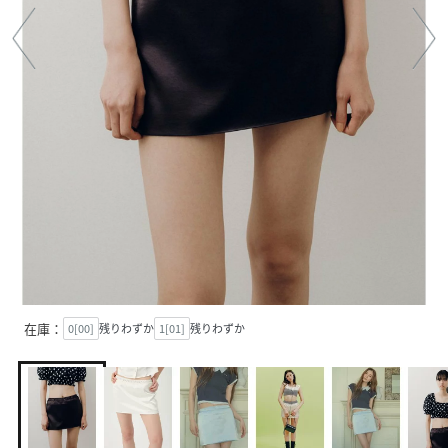
在庫：
0[00]
残りわずか
1[01]
残りわずか