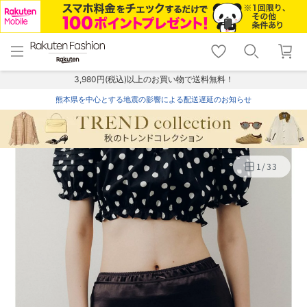
menu
home
search
favorite_border
shopping_cart
lock_outline
メニュー
トップ
検索
お気に入り
カート
ログイン
3,980円(税込)以上のお買い物で送料無料！
熊本県を中心とする地震の影響による配送遅延のお知らせ
1
/
33