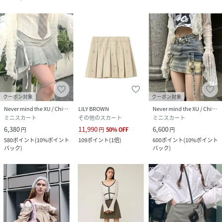
クーポン対象
クーポン対象
Never mind the XU / Chikashitsu+
LILY BROWN
Never mind the XU / Chikashitsu+
ミニスカート
その他のスカート
ミニスカート
6,380
11,990
6,600
円
円
50
%
OFF
円
580
ポイント
(
10%ポイント
109
ポイント
(
1倍
)
600
ポイント
(
10%ポイント
バック
)
バック
)