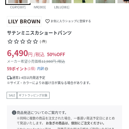
CGRY[007]
IVR[003]
LBLU[081]
favorite_border
お気に入りショップに登録する
サテンミニスカショートパンツ
star_border
star_border
star_border
star_border
star_border
(
-
件
)
6,490
円 /税込
50
%OFF
メーカー希望小売価格
12,980
円 /税込
59
ポイント
1倍
内訳
local_shipping
通常1-4日以内発送予定
※サイズ・カラーによりお届け日が異なる場合があります。
SALE
ギフトラッピング対象
info
商品発送についてのご案内です。
※同時に複数の商品を注文された場合、一番遅い発送予定日にまとめ
て発送いたします。
お急ぎの商品は、個別にご注文ください。