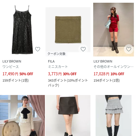
クーポン対象
LILY BROWN
FILA
LILY BROWN
ワンピース
ミニスカート
その他のオールインワン・オーバーオール
17,490
3,773
17,028
円
50
%
OFF
円
30
%
OFF
円
10
%
OFF
159
ポイント
(
1倍
)
343
ポイント
(
10%ポイント
154
ポイント
(
1倍
)
バック
)