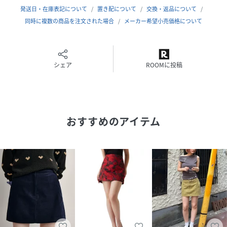
発送日・在庫表記について
置き配について
交換・返品について
※照明の関係により、実際よりも色味が違って見える場合が
同時に複数の商品を注文された場合
メーカー希望小売価格について
あります。
またパソコン・スマートフォンなどの環境により、若干製品
と画像のカラーが異なる場合もございます。予めご了承くだ
さい。
シェア
ROOMに投稿
商品の色味は、商品単品画像をご参照下さい。
※商品画像はサンプルのため、色味やサイズ等の仕様に変更
がある場合がございますので、予めご了承ください。
おすすめのアイテム
性別タイプ
レディース
原産国
中国
素材
ポリエステル100%
サイズ
0[00]、1[01]
品番
RV2469_LWFP262180
(
LWFP262180-L1-33 RV2469
)