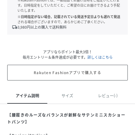
※Rakuten Fashionでは、一部商品でお届け日時をご指定いただけま
す。日時指定をしていただくと、ご希望の日にお届けできるよう手配
いたします。
※日時指定がない場合、記載されている発送予定日よりも遅れて発送
される場合がございますので、あらかじめご了承ください。
local_shipping
3,980
円以上の購入で送料無料
アプリならポイント最大3倍！
毎月エントリー＆条件達成が必要です。
詳しくはこちら
Rakuten Fashionアプリで購入する
アイテム説明
サイズ
レビュー(-)
【腰履きのルーズなバランスが新鮮なサテンミニスカショー
トパンツ】