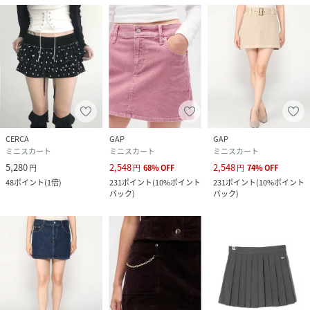
CERCA
GAP
GAP
ミニスカート
ミニスカート
ミニスカート
5,280
2,548
2,548
円
円
68
%
OFF
円
74
%
OFF
48
ポイント
(
1倍
)
231
ポイント
(
10%ポイント
231
ポイント
(
10%ポイント
バック
)
バック
)