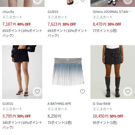
chuclla
GUESS
Oriens JOURNAL STANDARD
ミニスカート
ミニスカート
ミニスカート
7,187
7,623
8,470
円
40
%
OFF
円
30
%
OFF
円
30
%
OFF
653
ポイント
(
10%ポイント
693
ポイント
(
10%ポイント
77
ポイント
(
1倍
)
バック
)
バック
)
GUESS
A BATHING APE
G-Star RAW
ミニスカート
ミニスカート
ミニスカート
3,795
8,250
10,450
円
50
%
OFF
円
円
50
%
OFF
345
ポイント
(
10%ポイント
75
ポイント
(
1倍
)
95
ポイント
(
1倍
)
バック
)