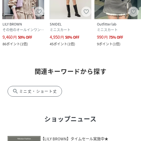
LILY BROWN
SNIDEL
Outfitter lab
その他のオールインワン・オーバーオール
ミニスカート
ミニスカート
9,460
4,950
990
円
50
%
OFF
円
50
%
OFF
円
75
%
OFF
86
ポイント
(
1倍
)
45
ポイント
(
1倍
)
9
ポイント
(
1倍
)
関連キーワードから探す
search
ミニ丈・ショート丈
ショップニュース
【LILY BROWN】タイムセール実施中★