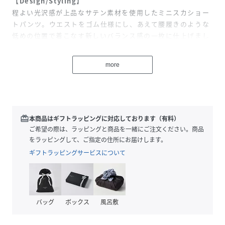
【Design/Styling】
程よい光沢感が上品なサテン素材を使用したミニスカショー
トパンツ。ウエストをゴム仕様にし、あえて腰履きのような
低めの位置で着こなす新しいバランス感の一枚に仕上げまし
た。ミニスカートの可愛らしさと、ショートパンツの安心感
を両立したデザインが魅力です。
more
【Fabric】
伸縮性のあるストレッチサテンを使用しています。動きやす
く、デイリーユースにも最適な快適な着心地を叶えました。
redeem
本商品はギフトラッピングに対応しております（有料）
透け感;なし
ご希望の際は、ラッピングと商品を一緒にご注文ください。商品
裏地;なし
をラッピングして、ご指定の住所にお届けします。
伸縮性;なし
ギフトラッピングサービスについて
光沢感;あり
生地の厚さ;普通
バッグ
ボックス
風呂敷