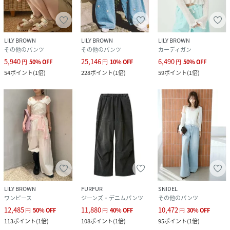
LILY BROWN
LILY BROWN
LILY BROWN
その他のパンツ
その他のパンツ
カーディガン
5,940
25,146
6,490
円
50
%
OFF
円
10
%
OFF
円
50
%
OFF
54
ポイント
(
1倍
)
228
ポイント
(
1倍
)
59
ポイント
(
1倍
)
LILY BROWN
FURFUR
SNIDEL
ワンピース
ジーンズ・デニムパンツ
その他のパンツ
12,485
11,880
10,472
円
50
%
OFF
円
40
%
OFF
円
30
%
OFF
113
ポイント
(
1倍
)
108
ポイント
(
1倍
)
95
ポイント
(
1倍
)