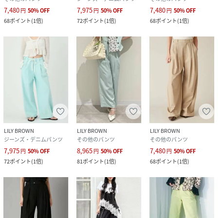
素材
本体:綿100%/装飾部分【テープ部分】:ポリエス
7,480
7,975
7,480
円
50
%
OFF
円
50
%
OFF
円
50
%
OFF
テル100%/別布:ポリエステル66%,綿34%
68
ポイント
(
1倍
)
72
ポイント
(
1倍
)
68
ポイント
(
1倍
)
サイズ
00[69]、0[00]、1[01]
品番
RV2468_LWFP262146
(
LWFP262146-Lz-4u RV2468
)
LILY BROWN
LILY BROWN
LILY BROWN
ジーンズ・デニムパンツ
その他のパンツ
その他のパンツ
7,975
8,965
7,480
円
50
%
OFF
円
50
%
OFF
円
50
%
OFF
72
ポイント
(
1倍
)
81
ポイント
(
1倍
)
68
ポイント
(
1倍
)