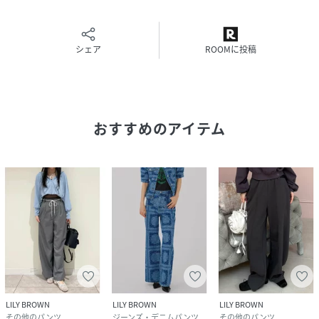
【00サイズについて】
00サイズはファッションを楽しむ小柄な女性のためにお作り
シェア
ROOMに投稿
したサイズです。
身長が小さめの小柄な女性にもフィットするよう、通常のF
サイズや0サイズから着丈・袖丈などをリサイズし、バラン
ス良くお召し頂けるようにお作りしております。
おすすめのアイテム
※照明の関係により、実際よりも色味が違って見える場合が
あります。
またパソコン・スマートフォンなどの環境により、若干製品
と画像のカラーが異なる場合もございます。予めご了承くだ
さい。
商品の色味は、商品単品画像をご参照下さい。
性別タイプ
レディース
原産国
中国
LILY BROWN
LILY BROWN
LILY BROWN
その他のパンツ
ジーンズ・デニムパンツ
その他のパンツ