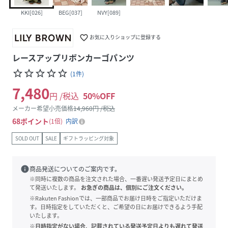
KKI[026]
BEG[037]
NVY[089]
favorite_border
お気に入りショップに登録する
レースアップリボンカーゴパンツ
star_border
star_border
star_border
star_border
star_border
(
1
件
)
7,480
円 /税込
50
%OFF
メーカー希望小売価格
14,960
円 /税込
68
ポイント
1倍
内訳
SOLD OUT
SALE
ギフトラッピング対象
info
商品発送についてのご案内です。
※同時に複数の商品を注文された場合、一番遅い発送予定日にまとめ
て発送いたします。
お急ぎの商品は、個別にご注文ください。
※Rakuten Fashionでは、一部商品でお届け日時をご指定いただけま
す。日時指定をしていただくと、ご希望の日にお届けできるよう手配
いたします。
※日時指定がない場合、記載されている発送予定日よりも遅れて発送