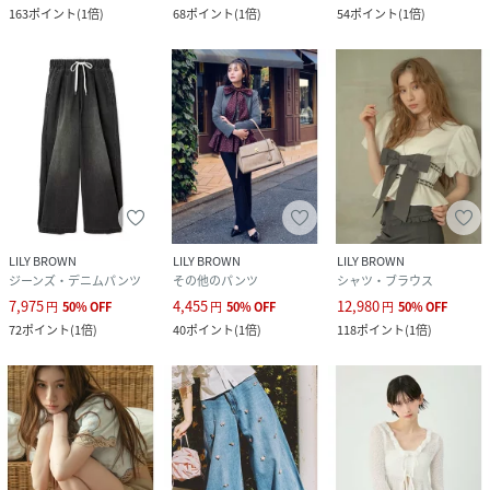
163
ポイント
(
1倍
)
68
ポイント
(
1倍
)
54
ポイント
(
1倍
)
LILY BROWN
LILY BROWN
LILY BROWN
ジーンズ・デニムパンツ
その他のパンツ
シャツ・ブラウス
7,975
4,455
12,980
円
50
%
OFF
円
50
%
OFF
円
50
%
OFF
72
ポイント
(
1倍
)
40
ポイント
(
1倍
)
118
ポイント
(
1倍
)