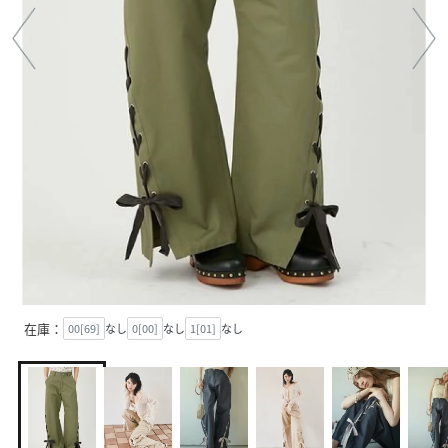
在庫：
00[69]
なし
0[00]
なし
1[01]
なし