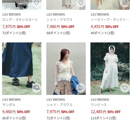
LILY BROWN
LILY BROWN
LILY BROWN
ロング・マキシスカート
シャツ・ブラウス
ノースリーブ・タンクトップ
7,975
7,480
4,455
円
50
%
OFF
円
50
%
OFF
円
50
%
OFF
72
ポイント
(
1倍
)
68
ポイント
(
1倍
)
40
ポイント
(
1倍
)
LILY BROWN
LILY BROWN
LILY BROWN
サンダル
シャツ・ブラウス
ワンピース
9,460
7,975
12,485
円
50
%
OFF
円
50
%
OFF
円
50
%
OFF
86
ポイント
(
1倍
)
72
ポイント
(
1倍
)
113
ポイント
(
1倍
)