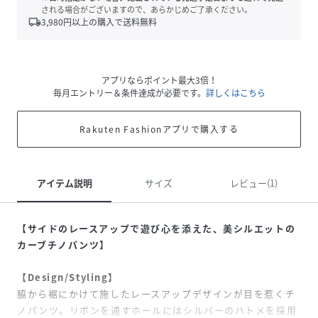
される場合がございますので、あらかじめご了承ください。
local_shipping
3,980
円以上の購入で送料無料
アプリならポイント最大3倍！
毎月エントリー＆条件達成が必要です。
詳しくはこちら
Rakuten Fashionアプリで購入する
アイテム説明
サイズ
レビュー(1)
【サイドのレースアップで遊び心を添えた、美シルエットの
カーブチノパンツ】
【Design/Styling】
脇から裾にかけて施したレースアップデザインが目を惹くチ
ノパンツ。リボンを通すホールにはシルバーのハトメを採用