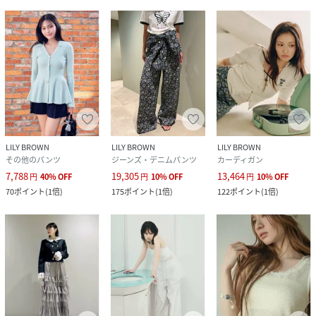
LILY BROWN
LILY BROWN
LILY BROWN
その他のパンツ
ジーンズ・デニムパンツ
カーディガン
7,788
19,305
13,464
円
40
%
OFF
円
10
%
OFF
円
10
%
OFF
70
ポイント
(
1倍
)
175
ポイント
(
1倍
)
122
ポイント
(
1倍
)