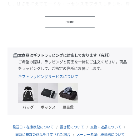
し、甘さを抑えてモードなエッセンスをプラスしました。緩
やかなカーブラインが脚のラインを拾わず、上半身をすっき
りと見せてくれるためスタイルアップ効果も抜群。程よくボ
more
リュームのあるワイドシルエットなので、コンパクトなトッ
プスを合わせたメリハリのあるスタイリングがおすすめで
す。
【Fabric】
redeem
本商品はギフトラッピングに対応しております（有料）
ハリを抑えた、肌馴染みの良いコットン素材を使用。カジュ
ご希望の際は、ラッピングと商品を一緒にご注文ください。商品
アルな素材感ながら、洗練されたディテールで大人っぽく着
をラッピングして、ご指定の住所にお届けします。
こなせる一着です。
ギフトラッピングサービスについて
透け感;なし
裏地;なし
伸縮性;なし
バッグ
ボックス
風呂敷
光沢感;なし
生地の厚さ;普通
発送日・在庫表記について
置き配について
交換・返品について
同時に複数の商品を注文された場合
メーカー希望小売価格について