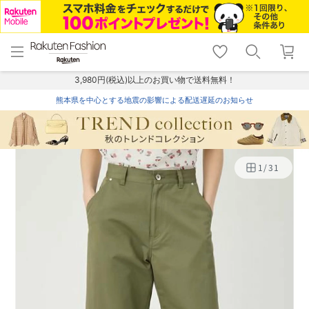
menu
home
search
favorite_border
shopping_cart
lock_outline
メニュー
トップ
検索
お気に入り
カート
ログイン
3,980円(税込)以上のお買い物で送料無料！
熊本県を中心とする地震の影響による配送遅延のお知らせ
1
/
31