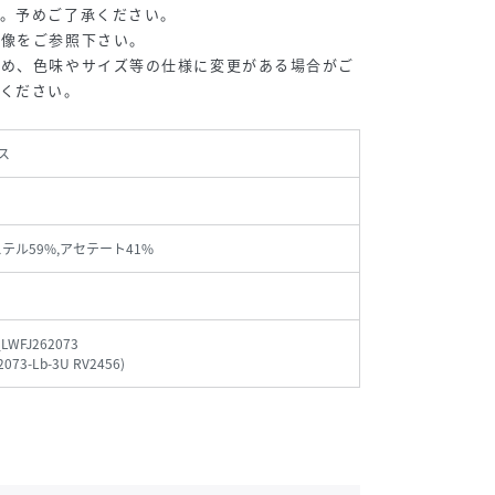
す。予めご了承ください。
画像をご参照下さい。
ため、色味やサイズ等の仕様に変更がある場合がご
承ください。
ス
ステル59%,アセテート41%
_LWFJ262073
2073-Lb-3U RV2456
)