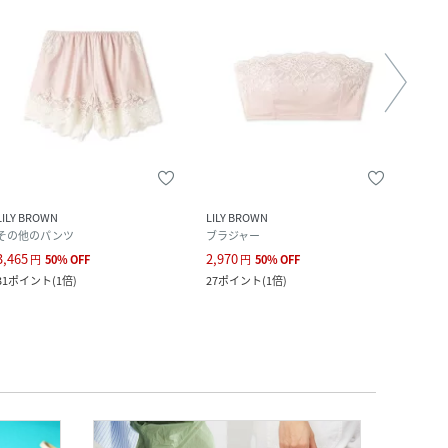
LILY BROWN
LILY BROWN
LILY 
その他のパンツ
ブラジャー
カー
3,465
2,970
6,490
円
50
%
OFF
円
50
%
OFF
31
ポイント
(
1倍
)
27
ポイント
(
1倍
)
59
ポ