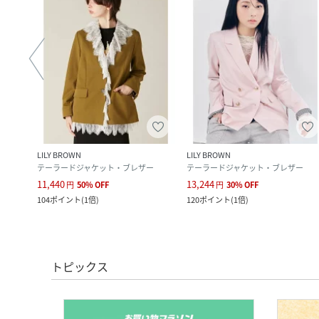
LILY BROWN
LILY BROWN
テーラードジャケット・ブレザー
テーラードジャケット・ブレザー
11,440
13,244
円
50
%
OFF
円
30
%
OFF
104
ポイント
(
1倍
)
120
ポイント
(
1倍
)
トピックス