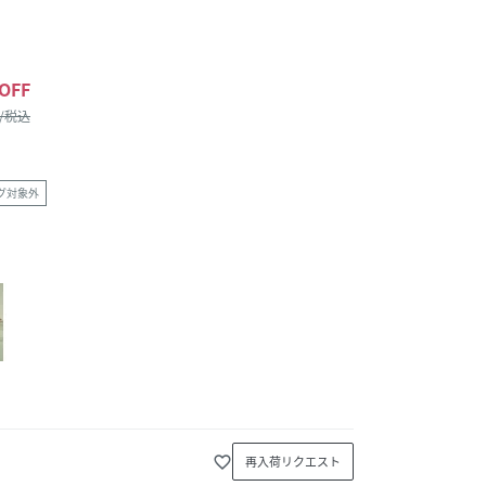
OFF
 /税込
グ対象外
favorite_border
再入荷リクエスト