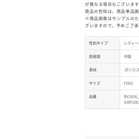
が異なる場合もございま
商品の色味は、商品単品
※商品画像はサンプルの
ざいますので、予めご了
性別タイプ
レディー
原産国
中国
素材
:ポリエ
サイズ
F[99]
品番
RV2456
(
LWFJ26