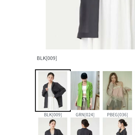
BLK[009]
BLK[009]
GRN[024]
PBEG[036]