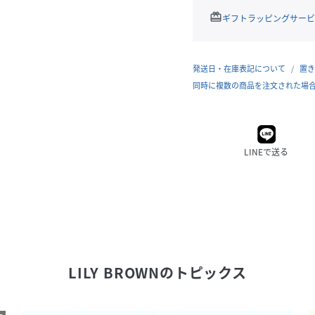
redeem
ギフトラッピングサービ
発送日・在庫表記について
置き
同時に複数の商品を注文された場
LINEで送る
LILY BROWN
のトピックス