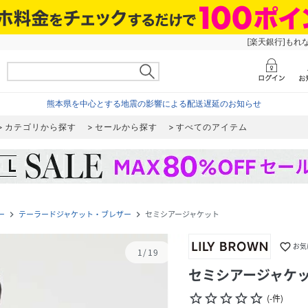
[楽天銀行]もれ
熊本県を中心とする地震の影響による配送遅延のお知らせ
カテゴリから探す
セールから探す
すべてのアイテム
ー
テーラードジャケット・ブレザー
セミシアージャケット
navigate_next
navigate_next
favorite_border
お気
1
/
19
セミシアージャケ
star_border
star_border
star_border
star_border
star_border
(
-
件
)