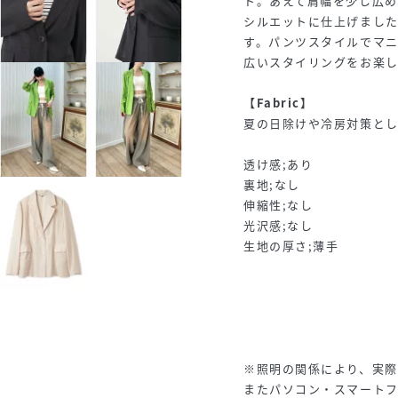
ト。あえて肩幅を少し広
シルエットに仕上げまし
す。パンツスタイルでマニ
広いスタイリングをお楽
【Fabric】
夏の日除けや冷房対策とし
透け感;あり
裏地;なし
伸縮性;なし
光沢感;なし
生地の厚さ;薄手
※照明の関係により、実際
またパソコン・スマート