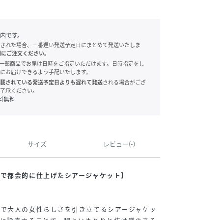
内です。
された場合、一番遅い発送予定日にまとめて発送いたしま
別にご注文ください。
onでは、一部商品でお届け日時をご指定いただけます。日時指定をし
にお届けできるよう手配いたします。
載されている発送予定日よりも遅れて発送
される場合がござ
了承ください。
料無料
サイズ
レビュー(-)
で都会的に仕上げたシアージャケット】
けで大人の女性らしさを引き立てるシアージャケッ