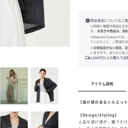
info
商品発送についてのご案
※同時に複数の商品を注文
す。
お急ぎの商品は、個
※Rakuten Fashi
ていただくと、ご希望の日
※日時指定がない場合、記
いますので、あらかじめご
local_shipping
3,980
円以上の購入で送
アイテム説明
【抜け感のあるシルエット
【Design/Styling】
上品な透け感が、纏うだ