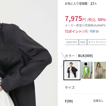
27
お気に入り登録数：
人
7,975
円 /税込
50
%
メーカー希望小売価格
15,950
円
72
ポイント
1倍
内訳
SOLD OUT
SALE
ギフトラッピン
カラー：
BLK[009]
サイズ
F[99]
在庫なし