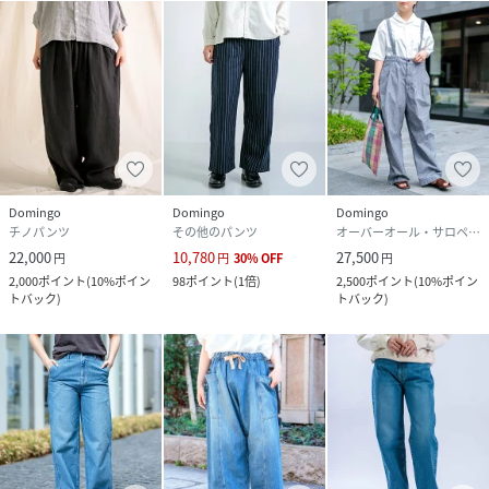
Domingo
Domingo
Domingo
チノパンツ
その他のパンツ
オーバーオール・サロペット
22,000
10,780
27,500
円
円
30
%
OFF
円
2,000
ポイント
(
10%ポイン
98
ポイント
(
1倍
)
2,500
ポイント
(
10%ポイン
トバック
)
トバック
)