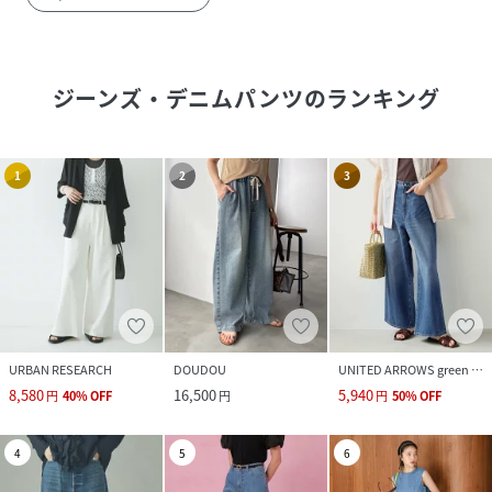
ジーンズ・デニムパンツ
のランキング
1
2
3
URBAN RESEARCH
DOUDOU
UNITED ARROWS green label relaxing
8,580
16,500
5,940
円
40
%
OFF
円
円
50
%
OFF
4
5
6