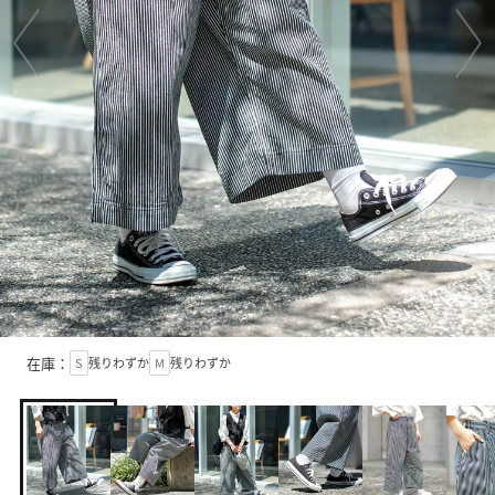
在庫：
S
残りわずか
M
残りわずか