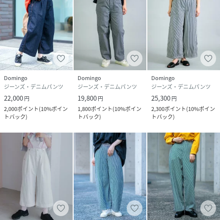
夏場にも穿きやすいです。
ウエストや腰位置で穿いてもズドンとしたシルエットが変わ
らないのも◎
足首が見える着丈なので靴下の色や柄を見せるスタイルも楽
しめます。
H163/着用サイズS
Domingo
Domingo
Domingo
七分丈の着丈が、足首を細く見せてくれ軽やかな涼しさをプ
ジーンズ・デニムパンツ
ジーンズ・デニムパンツ
ジーンズ・デニムパンツ
ラスしてくれます。
22,000
19,800
25,300
円
円
円
通気性がよく、暑い夏でも快適に過ごせます◎
2,000
ポイント
(
10%ポイン
1,800
ポイント
(
10%ポイン
2,300
ポイント
(
10%ポイン
後ろの大きなポケットが、ポイントになり小物収納にも便利
トバック
)
トバック
)
トバック
)
です。
■【Domingo/ドミンゴ】が展開する楽天公式オンラインシ
ョップです
■ブランド:DMG/ディーエムジー
■ブランド品番:14-0384D/14-384D
■関連品番:《ワンウォッシュ》14-0382D/14-382D、《生
成り》14-0383D/14-383D