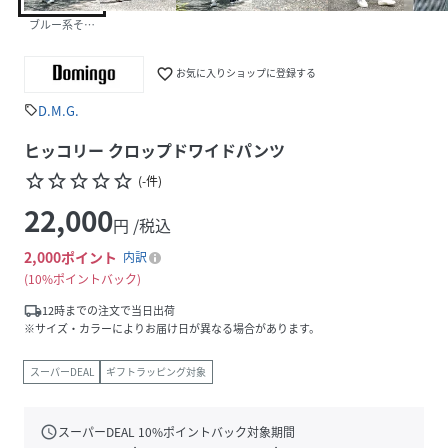
ブルー系その他
favorite_border
お気に入りショップに登録する
D.M.G.
sell
ヒッコリー クロップドワイドパンツ
star_border
star_border
star_border
star_border
star_border
(
-
件
)
22,000
円 /税込
2,000
ポイント
内訳
10%ポイントバック
local_shipping
12時までの注文で当日出荷
※サイズ・カラーによりお届け日が異なる場合があります。
スーパーDEAL
ギフトラッピング対象
schedule
スーパーDEAL
10
%ポイントバック対象期間