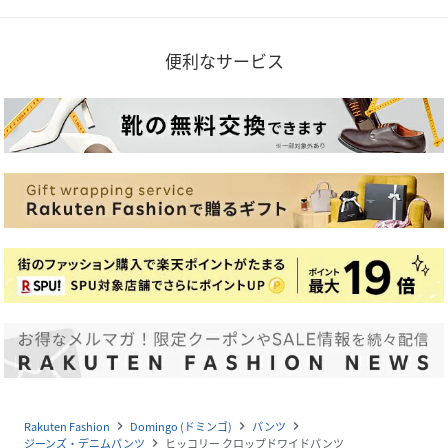
便利なサービス
Rakuten Fashion
Domingo (ドミンゴ)
パンツ
navigate_next
navigate_next
navigate_next
ジーンズ・デニムパンツ
ヒッコリー クロップドワイドパンツ
navigate_next