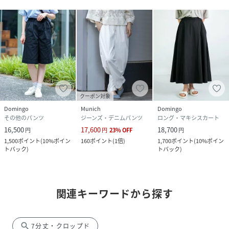
クーポン対象
Domingo
Munich
Domingo
その他のパンツ
ジーンズ・デニムパンツ
ロング・マキシスカート
16,500
17,600
18,700
円
円
23
%
OFF
円
1,500
ポイント
(
10%ポイン
160
ポイント
(
1倍
)
1,700
ポイント
(
10%ポイン
トバック
)
トバック
)
関連キーワードから探す
search
7分丈・クロップド