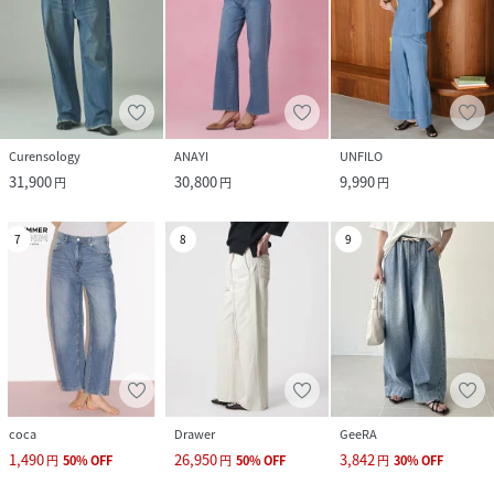
Curensology
ANAYI
UNFILO
31,900
30,800
9,990
円
円
円
7
8
9
coca
Drawer
GeeRA
1,490
26,950
3,842
円
50
%
OFF
円
50
%
OFF
円
30
%
OFF