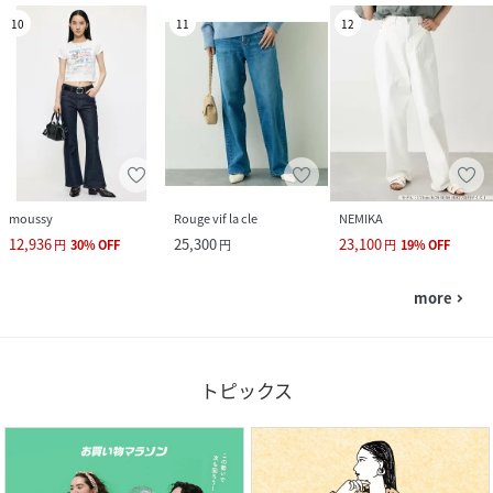
10
11
12
moussy
Rouge vif la cle
NEMIKA
12,936
25,300
23,100
円
30
%
OFF
円
円
19
%
OFF
more
navigate_next
トピックス