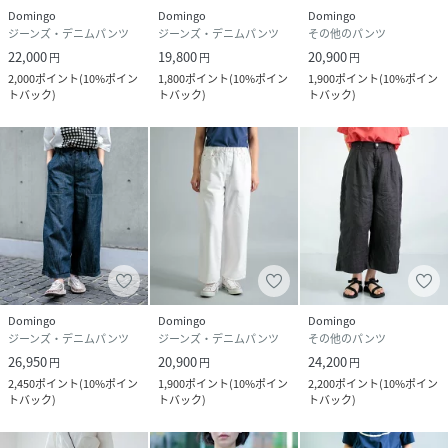
Domingo
Domingo
Domingo
モデル:身長160cm/着用サイズM
ジーンズ・デニムパンツ
ジーンズ・デニムパンツ
その他のパンツ
22,000
19,800
20,900
円
円
円
性別タイプ
レディース
2,000
ポイント
(
10%ポイン
1,800
ポイント
(
10%ポイン
1,900
ポイント
(
10%ポイン
トバック
)
トバック
)
トバック
)
原産国
日本
素材
コットン100%
サイズ
S、M
品番
RV2433_14
(
14-0384D-298-S RV2433
)
Domingo
Domingo
Domingo
ジーンズ・デニムパンツ
ジーンズ・デニムパンツ
その他のパンツ
26,950
20,900
24,200
円
円
円
2,450
ポイント
(
10%ポイン
1,900
ポイント
(
10%ポイン
2,200
ポイント
(
10%ポイン
トバック
)
トバック
)
トバック
)