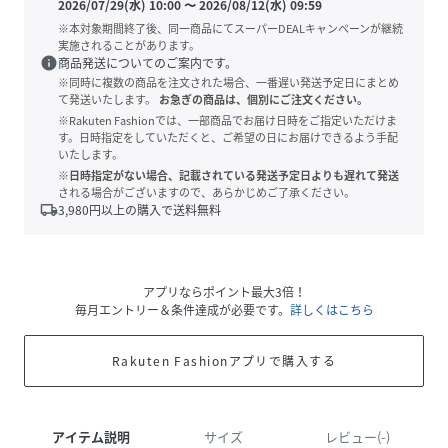
2026/07/29(水) 10:00
〜
2026/08/12(水) 09:59
※本対象期間終了後、同一商品にてスーパーDEALキャンペーンが継続
実施されることがあります。
info
商品発送についてのご案内です。
※同時に複数の商品を注文された場合、一番遅い発送予定日にまとめ
て発送いたします。
お急ぎの商品は、個別にご注文ください。
※Rakuten Fashionでは、一部商品でお届け日時をご指定いただけま
す。日時指定をしていただくと、ご希望の日にお届けできるよう手配
いたします。
※日時指定がない場合、記載されている発送予定日よりも遅れて発送
される場合がございますので、あらかじめご了承ください。
local_shipping
3,980
円以上の購入で送料無料
アプリならポイント最大3倍！
毎月エントリー＆条件達成が必要です。
詳しくはこちら
Rakuten Fashionアプリで購入する
アイテム説明
サイズ
レビュー(-)