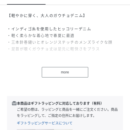
【軽やかに穿く、大人のガウチョデニム】
・インディゴ糸を使用したヒッコリーデニム
・軽く柔らかな着心地で春夏に最適
・三本針巻縫いとオレンジステッチのメンズライクな顔
・足首が覗くガウチョ丈は足元に軽快さをプラス
春から秋までロングシーズン着用できるライトオンスのヒッ
コリー生地を使用したクロップドワイドパンツ。
more
軽く柔らかな着心地が魅力。インディゴ糸を使用しているた
め、着用を重ねるごとに味わい深い色落ちの経年変化も楽し
めます。
三本針の巻縫いやオレンジステッチ、大きめに施したバック
ポケットなど、ペインターパンツの要素を随所に落とし込
redeem
本商品はギフトラッピングに対応しております（有料）
み、レディースには珍しい無骨さと存在感のあるデザイン。
ご希望の際は、ラッピングと商品を一緒にご注文ください。商品
シルエットは、フロントに1タックを施し、腰まわりにほど
をラッピングして、ご指定の住所にお届けします。
よいゆとりと立体感をプラス。腰回りはすっきりと見せつ
ギフトラッピングサービスについて
つ、太ももから裾にかけては筒感のあるシルエットに仕上