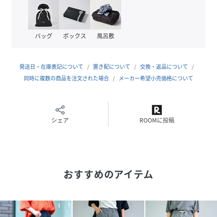
げ、動いたときに自然なドレープが生まれる、女性らしい印
象に仕上げています。
足首が覗くガウチョ丈は、サンダルやスニーカーとの相性も
バッグ
ボックス
風呂敷
良く、足元に軽快さをプラス。風通しも良いため、暑い季節
まで快適に着用でき、デイリーに活躍するワイドパンツで
す。
発送日・在庫表記について
置き配について
交換・返品について
……………………
同時に複数の商品を注文された場合
メーカー希望小売価格について
透け感：なし
厚さ：普通
フロント:ジッパー
伸縮性：なし
シェア
ROOMに投稿
裏地：なし
洗濯：可能
……………………
コットン100%
おすすめのアイテム
◇着用レビュー
H160/着用サイズM
夏にワイドを穿くと重く見えがちですが、足首が見えるので