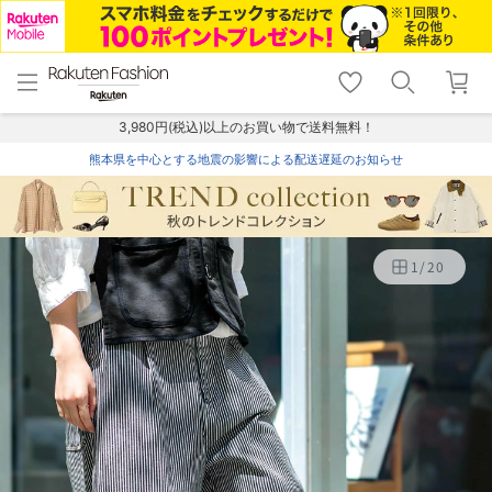
menu
home
search
favorite_border
shopping_cart
lock_outline
メニュー
トップ
検索
お気に入り
カート
ログイン
3,980円(税込)以上のお買い物で送料無料！
熊本県を中心とする地震の影響による配送遅延のお知らせ
1
/
20