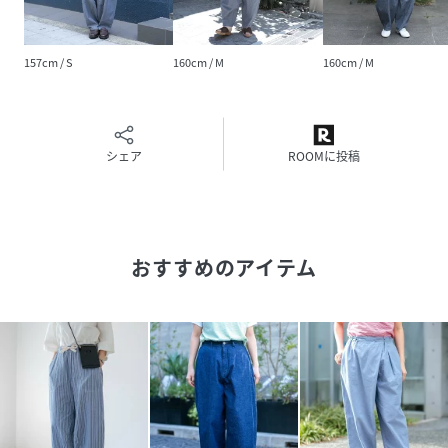
※野外での写真は光の関係により実物のお色と若干異なる場
合があります。お色目は室内でのアップ画像にてお確かめ下
さい。
157cm / S
160cm / M
160cm / M
◇着用レビュー
H158/着用サイズS
動くと足首がチラっと覗くくらいの丈感。裾に向かってキュ
シェア
ROOMに投稿
ッと細くなっているので、すっきり見えるのも◎
様々なシルエットのアイテムとも合わせやすく、つい手にと
りたくなるような楽ちんパンツです。
H160/着用サイズM
おすすめのアイテム
足首が見えるくらいの夏らしい着丈で、総ゴムのみでも落ち
る心配がないです。
サラッとした生地感なので湿気が多くなる季節も、高温な夏
にも快適に過ごます。
シンプルにTシャツと合わせても丸みあるシルエットのデザ
インがポイントになります。
■【Domingo/ドミンゴ】が展開する楽天公式オンラインシ