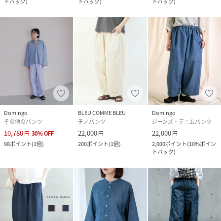
トバック
)
トバック
)
トバック
)
Domingo
BLEU COMME BLEU
Domingo
その他のパンツ
チノパンツ
ジーンズ・デニムパンツ
10,780
22,000
22,000
円
30
%
OFF
円
円
98
ポイント
(
1倍
)
200
ポイント
(
1倍
)
2,000
ポイント
(
10%ポイン
トバック
)