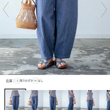
在庫：
S
残りわずか
M
なし