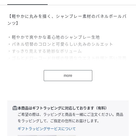
【軽やかに丸みを描く、シャンブレー素材のパネルボールパ
ンツ】
・軽やかで爽やかな着心地のシャンブレー生地
・パネル切替のコロンと可愛らしい丸みのシルエット
・すっきり見えする絶妙なボリューム
・ゴムとドローコード仕様の快適なウエスト仕様と高い汎用
性
more
シャンブレー生地にワッシャー加工を施した、軽やかな風合
いの一本。
ほどよいざらつきと自然なシワ感があり、やさしく涼しげな
表情に仕上がっています。暑い季節にも心地よく取り入れら
れる素材感です。
redeem
本商品はギフトラッピングに対応しております（有料）
内膝から裾にかけて入れたカーブの切替により、立体感のあ
ご希望の際は、ラッピングと商品を一緒にご注文ください。商品
るボールシルエットを形成。丸みのあるフォルムながら、ボ
をラッピングして、ご指定の住所にお届けします。
リュームを抑えることで、すっきりとした印象で着用いただ
ギフトラッピングサービスについて
けます。