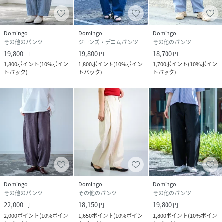
ョップです
■ブランド:DMG/ディーエムジー
■ブランド品番:14-0390E-298/14-390E-298
Domingo
Domingo
Domingo
その他のパンツ
ジーンズ・デニムパンツ
その他のパンツ
■関連品番:《ストライプ》14-0390E-926/14-390E-926
19,800
19,800
18,700
円
円
円
1,800
ポイント
(
10%ポイン
1,800
ポイント
(
10%ポイン
1,700
ポイント
(
10%ポイン
モデル1:身長160cm/着用サイズM
トバック
)
トバック
)
トバック
)
モデル2:身長163cm/着用サイズS(カゴバッグ着用)
性別タイプ
レディース
原産国
日本
素材
綿100％
サイズ
S、M
Domingo
Domingo
Domingo
品番
RV2432_14
その他のパンツ
その他のパンツ
その他のパンツ
(
14-0390E-298-298-S RV2432
)
22,000
18,150
19,800
円
円
円
2,000
ポイント
(
10%ポイン
1,650
ポイント
(
10%ポイン
1,800
ポイント
(
10%ポイン