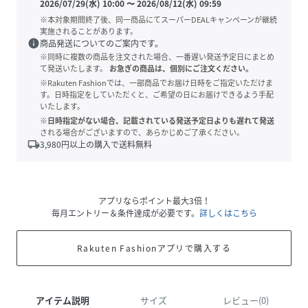
2026/07/29(水) 10:00
〜
2026/08/12(水) 09:59
※本対象期間終了後、同一商品にてスーパーDEALキャンペーンが継続
実施されることがあります。
info
商品発送についてのご案内です。
※同時に複数の商品を注文された場合、一番遅い発送予定日にまとめ
て発送いたします。
お急ぎの商品は、個別にご注文ください。
※Rakuten Fashionでは、一部商品でお届け日時をご指定いただけま
す。日時指定をしていただくと、ご希望の日にお届けできるよう手配
いたします。
※日時指定がない場合、記載されている発送予定日よりも遅れて発送
される場合がございますので、あらかじめご了承ください。
local_shipping
3,980
円以上の購入で送料無料
アプリならポイント最大3倍！
毎月エントリー＆条件達成が必要です。
詳しくはこちら
Rakuten Fashionアプリで購入する
アイテム説明
サイズ
レビュー(0)