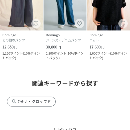
Domingo
Domingo
Domingo
その他のパンツ
ジーンズ・デニムパンツ
ニット
12,650
30,800
17,600
円
円
円
1,150
ポイント
(
10%ポイン
2,800
ポイント
(
10%ポイン
1,600
ポイント
(
10%ポイン
トバック
)
トバック
)
トバック
)
関連キーワードから探す
search
7分丈・クロップド
トピックス