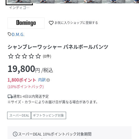
インディゴブルー
favorite_border
お気に入りショップに登録する
D.M.G.
sell
シャンブレーワッシャー パネルボールパンツ
star_border
star_border
star_border
star_border
star_border
(
0
件
)
19,800
円 /税込
1,800
ポイント
内訳
10%ポイントバック
local_shipping
通常1-4日以内発送予定
※サイズ・カラーによりお届け日が異なる場合があります。
スーパーDEAL
ギフトラッピング対象
schedule
スーパーDEAL
10
%ポイントバック対象期間