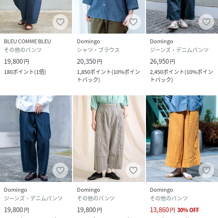
BLEU COMME BLEU
Domingo
Domingo
その他のパンツ
シャツ・ブラウス
ジーンズ・デニムパンツ
19,800
20,350
26,950
円
円
円
180
ポイント
(
1倍
)
1,850
ポイント
(
10%ポイン
2,450
ポイント
(
10%ポイン
トバック
)
トバック
)
Domingo
Domingo
Domingo
ジーンズ・デニムパンツ
その他のパンツ
その他のパンツ
19,800
19,800
13,860
円
円
円
30
%
OFF