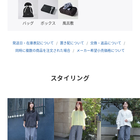
ポケットは角を丸く仕上げ、ステッチを効かせたやわらかな
ディテール。全体のシルエットに自然と馴染み、さりげない
アクセントになっています。
バッグ
ボックス
風呂敷
ウエストはゴムとドローコード仕様で、締め付けのない快適
な穿き心地。裾に向かって細くなるテーパードと長めの丈感
により、足元の収まりも良く、サンダルやスニーカー、パン
発送日・在庫表記について
置き配について
交換・返品について
プスまで幅広く合わせていただけます。
同時に複数の商品を注文された場合
メーカー希望小売価格について
日常に取り入れやすく、さりげなく個性を添えてくれる一本
です。
……………………
スタイリング
透け感：なし
厚さ：やや薄手
ゴム:あり(紐有り)
伸縮性：なし
裏地：なし
洗濯：可
……………………
綿100%