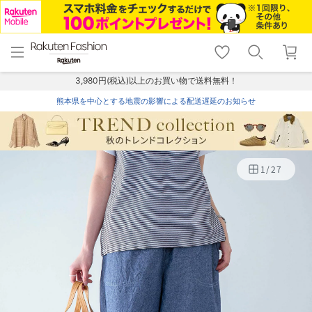
menu
home
search
favorite_border
shopping_cart
lock_outline
メニュー
トップ
検索
お気に入り
カート
ログイン
3,980円(税込)以上のお買い物で送料無料！
熊本県を中心とする地震の影響による配送遅延のお知らせ
1
/
27