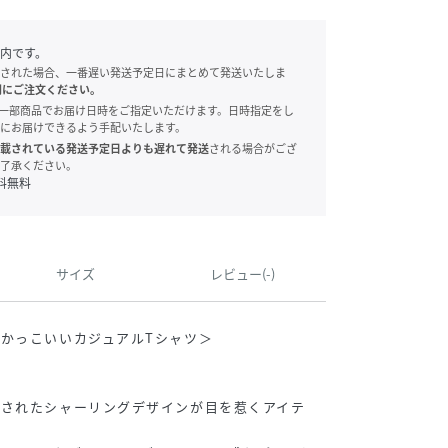
内です。
された場合、一番遅い発送予定日にまとめて発送いたしま
別にご注文ください。
onでは、一部商品でお届け日時をご指定いただけます。日時指定をし
にお届けできるよう手配いたします。
載されている発送予定日よりも遅れて発送
される場合がござ
了承ください。
料無料
サイズ
レビュー(-)
かっこいいカジュアルTシャツ＞
施されたシャーリングデザインが目を惹くアイテ