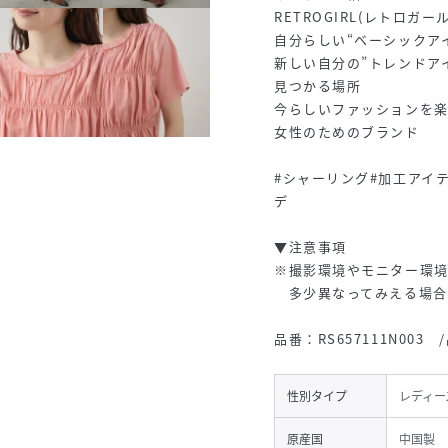
RETROGIRL(レトロガー
自分らしい“ベーシックア
新しい自分の”トレンドア
見つかる場所
今らしいファッションを
女性のためのブランド
#シャーリング#加工アイ
デ
▼注意事項
※撮影環境やモニター環
多少異なってみえる場合
品番：RS657111N00
性別タイプ
レディー
原産国
中国製