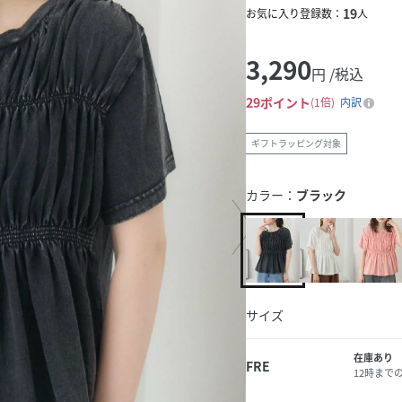
19
お気に入り登録数：
人
3,290
円 /税込
29
ポイント
1倍
内訳
ギフトラッピング対象
カラー：
ブラック
サイズ
在庫あり
FRE
12時まで