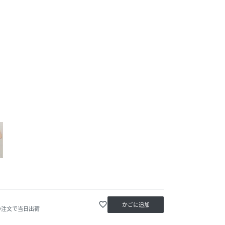
favorite_border
かごに追加
の注文で当日出荷