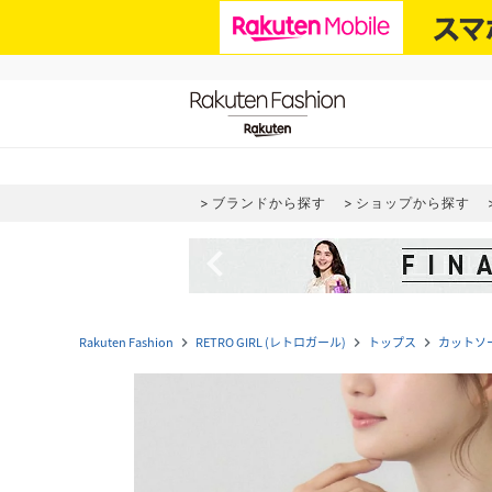
ブランドから探す
ショップから探す
navigate_before
Rakuten Fashion
RETRO GIRL (レトロガール)
トップス
カットソ
navigate_next
navigate_next
navigate_next