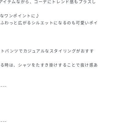
アイテムながら、コーデにトレンド感もプラスし
ルなワンポイントに♪
いふわっと広がるシルエットになるのも可愛いポイ
ットパンツでカジュアルなスタイリングがおすす
じる時は、シャツをたすき掛けすることで抜け感あ
----
----