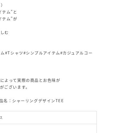
ル）
イテム”と
イテム”が
楽しむ
テム#Tシャツ#シンプルアイテム#カジュアルコー
境によって実際の商品とお色味が
がございます。
3 /品名：シャーリングデザインTEE
ス