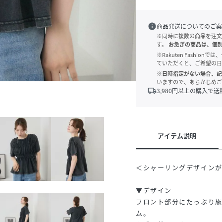
info
商品発送についてのご案
※同時に複数の商品を注文
す。
お急ぎの商品は、個
※Rakuten Fashi
ていただくと、ご希望の日
※日時指定がない場合、記
いますので、あらかじめご
local_shipping
3,980
円以上の購入で送
アイテム説明
＜シャーリングデザインが
▼デザイン
フロント部分にたっぷり
ム。