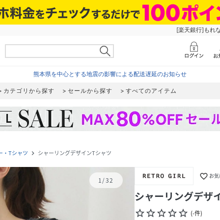
[楽天銀行]もれ
熊本県を中心とする地震の影響による配送遅延のお知らせ
カテゴリから探す
セールから探す
すべてのアイテム
ー・Tシャツ
シャーリングデザインTシャツ
navigate_next
favorite_border
お気
1
/
32
シャーリングデザ
star_border
star_border
star_border
star_border
star_border
(
-
件
)