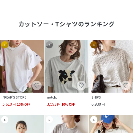
カットソー・Tシャツ
のランキング
1
2
3
FREAK’S STORE
notch.
SHIPS
5,610
3,593
6,930
円
15
%
OFF
円
10
%
OFF
円
4
5
6