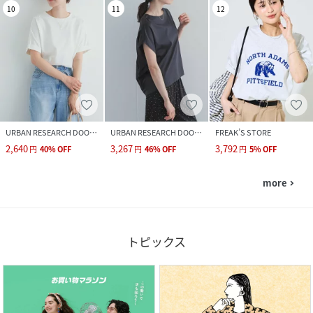
10
11
12
URBAN RESEARCH DOORS
URBAN RESEARCH DOORS
FREAK’S STORE
2,640
3,267
3,792
円
40
%
OFF
円
46
%
OFF
円
5
%
OFF
more
navigate_next
トピックス