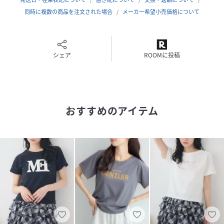
新しい自分の”トレンドアイテム”が
同時に複数の商品を注文された場合
メーカー希望小売価格について
見つかる場所
今らしいファッションを楽しむ
女性のためのブランド
シェア
ROOMに投稿
#Tシャツ#ロゴTシャツ#発泡プリント#レッド#コンパクトT
シャツ#ミニTシャツ
▼注意事項
おすすめのアイテム
※撮影環境やモニター環境によって実際の商品とお色味が
多少異なってみえる場合がございます。
品番：RS657111B006 /品名：発砲プリントTEE
性別タイプ
レディース
原産国
中国製
素材
本体：ポリエステル65% 綿35% リブ部分：