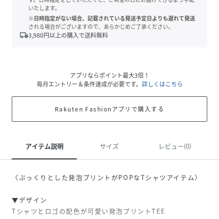
いたします。
※日時指定がない場合、記載されている発送予定日よりも遅れて発送
される場合がございますので、あらかじめご了承ください。
local_shipping
3,980
円以上の購入で送料無料
アプリならポイント最大3倍！
毎月エントリー＆条件達成が必要です。
詳しくはこちら
Rakuten Fashionアプリで購入する
アイテム説明
サイズ
レビュー(0)
〈ぷっくりとした発泡プリントがPOPなTシャツアイテム〉
▼デザイン
Tシャツとロゴの配色が可愛い発泡プリントTEE