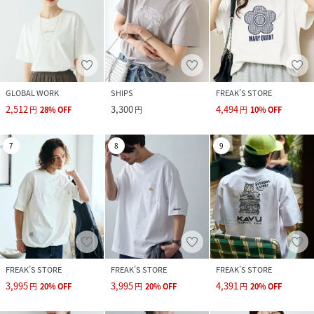
GLOBAL WORK
SHIPS
FREAK’S STORE
2,512
3,300
4,494
円
28
%
OFF
円
円
10
%
OFF
7
8
9
FREAK’S STORE
FREAK’S STORE
FREAK’S STORE
3,995
3,995
4,391
円
20
%
OFF
円
20
%
OFF
円
20
%
OFF