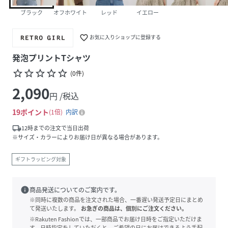
ブラック
オフホワイト
レッド
イエロー
favorite_border
お気に入りショップに登録する
発泡プリントTシャツ
star_border
star_border
star_border
star_border
star_border
(
0
件
)
2,090
円 /税込
19
ポイント
1倍
内訳
local_shipping
12時までの注文で当日出荷
※サイズ・カラーによりお届け日が異なる場合があります。
ギフトラッピング対象
info
商品発送についてのご案内です。
※同時に複数の商品を注文された場合、一番遅い発送予定日にまとめ
て発送いたします。
お急ぎの商品は、個別にご注文ください。
※Rakuten Fashionでは、一部商品でお届け日時をご指定いただけま
す。日時指定をしていただくと、ご希望の日にお届けできるよう手配