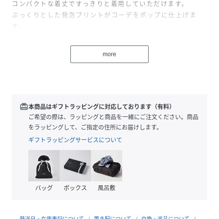
コンパクトな着丈ですっきりと着用していただけます。
ぷっくりとした発泡プリントがコーデをポップに仕上げま
す。
カラー展開も豊富で選ぶのも楽しいアイテムです。
more
▼コーディネート
夏に1枚で出かけても、存在感のあるデザインTシャツ。
ボトムを選ばずどんなアイテムとも合わせていただけます。
ワンピースのインナーにセレクトするのもおすすめです！
redeem
本商品はギフトラッピングに対応しております（有料）
------------------------------
ご希望の際は、ラッピングと商品を一緒にご注文ください。商品
生地感：普通
をラッピングして、ご指定の住所にお届けします。
伸縮性：ある
ギフトラッピングサービスについて
透け感：なし
裏地：なし
------------------------------
バッグ
ボックス
風呂敷
▼ブランド紹介
RETROGIRL(レトロガール）
自分らしい“ベーシックアイテム”と
発送日・在庫表記について
置き配について
交換・返品について