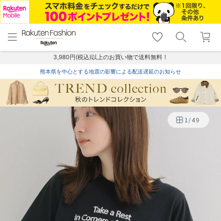
menu
home
search
favorite_border
shopping_cart
lock_outline
メニュー
トップ
検索
お気に入り
カート
ログイン
3,980円(税込)以上のお買い物で送料無料！
熊本県を中心とする地震の影響による配送遅延のお知らせ
1
/
49