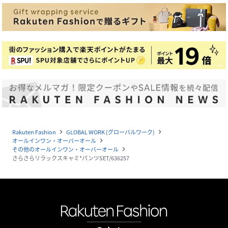
Rakuten Fashion
GLOBAL WORK (グローバルワーク)
navigate_next
navigate_next
オールインワン・オーバーオール
navigate_next
その他のオールインワン・オーバーオール
navigate_next
さらさらリラックスキャミ*パンツSET/636257