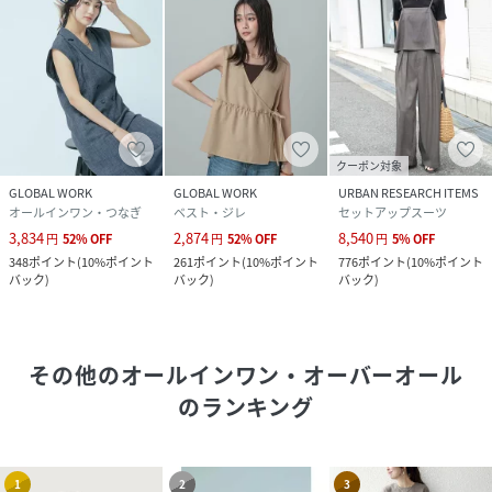
クーポン対象
GLOBAL WORK
GLOBAL WORK
URBAN RESEARCH ITEMS
オールインワン・つなぎ
ベスト・ジレ
セットアップスーツ
3,834
2,874
8,540
円
52
%
OFF
円
52
%
OFF
円
5
%
OFF
348
ポイント
(
10%ポイント
261
ポイント
(
10%ポイント
776
ポイント
(
10%ポイント
バック
)
バック
)
バック
)
その他のオールインワン・オーバーオール
のランキング
1
2
3