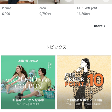
Pierrot
coen
LA POMME petit
6,990
9,790
16,800
円
円
円
more
navigate_next
トピックス