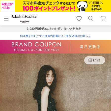
menu
home
search
favorite_border
shopping_cart
lock_outline
メニュー
トップ
検索
お気に入り
カート
ログイン
3,980円(税込)以上のお買い物で送料無料！
熊本県を中心とする地震の影響による配送遅延のお知らせ
1
/
52