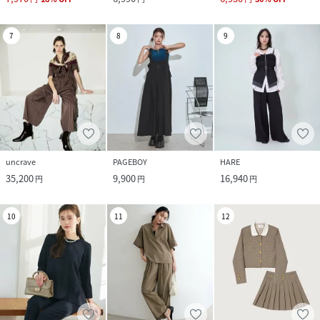
7
8
9
uncrave
PAGEBOY
HARE
35,200
9,900
16,940
円
円
円
10
11
12