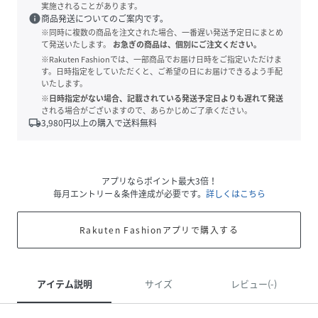
実施されることがあります。
info
商品発送についてのご案内です。
※同時に複数の商品を注文された場合、一番遅い発送予定日にまとめ
て発送いたします。
お急ぎの商品は、個別にご注文ください。
※Rakuten Fashionでは、一部商品でお届け日時をご指定いただけま
す。日時指定をしていただくと、ご希望の日にお届けできるよう手配
いたします。
※日時指定がない場合、記載されている発送予定日よりも遅れて発送
される場合がございますので、あらかじめご了承ください。
local_shipping
3,980
円以上の購入で送料無料
アプリならポイント最大3倍！
毎月エントリー＆条件達成が必要です。
詳しくはこちら
Rakuten Fashionアプリで購入する
アイテム説明
サイズ
レビュー(-)