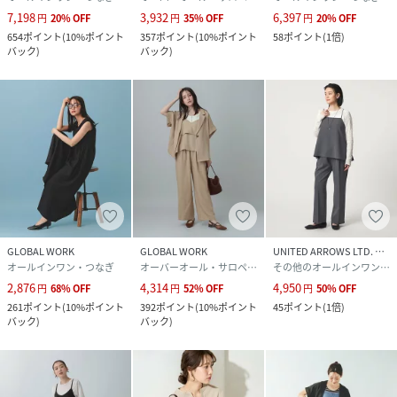
7,198
3,932
6,397
円
20
%
OFF
円
35
%
OFF
円
20
%
OFF
654
ポイント
(
10%ポイント
357
ポイント
(
10%ポイント
58
ポイント
(
1倍
)
バック
)
バック
)
GLOBAL WORK
GLOBAL WORK
UNITED ARROWS LTD. OUTLET
オールインワン・つなぎ
オーバーオール・サロペット
その他のオールインワン・オーバーオール
2,876
4,314
4,950
円
68
%
OFF
円
52
%
OFF
円
50
%
OFF
261
ポイント
(
10%ポイント
392
ポイント
(
10%ポイント
45
ポイント
(
1倍
)
バック
)
バック
)