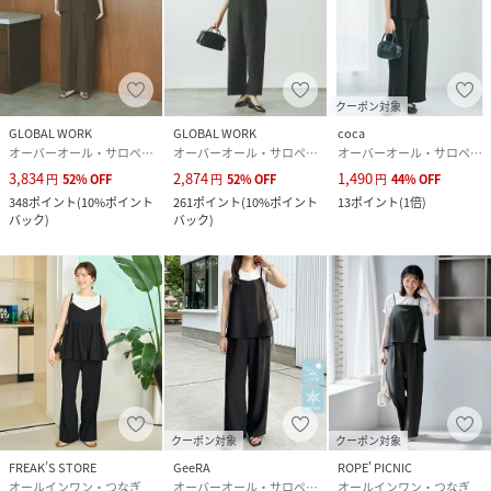
クーポン対象
GLOBAL WORK
GLOBAL WORK
coca
オーバーオール・サロペット
オーバーオール・サロペット
オーバーオール・サロペット
3,834
2,874
1,490
円
52
%
OFF
円
52
%
OFF
円
44
%
OFF
348
ポイント
(
10%ポイント
261
ポイント
(
10%ポイント
13
ポイント
(
1倍
)
バック
)
バック
)
クーポン対象
クーポン対象
FREAK’S STORE
GeeRA
ROPE' PICNIC
オールインワン・つなぎ
オーバーオール・サロペット
オールインワン・つなぎ