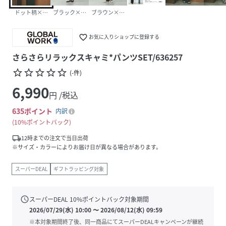
ドット柄×ブラック10
ブラック×ブラック09
ブラウン×ブラウン58
favorite_border
お気に入りショップに登録する
さらさらリラックスキャミ*パンツSET/636257
star_border
star_border
star_border
star_border
star_border
(
-
件
)
6,990
円 /税込
635
ポイント
内訳
10%ポイントバック
local_shipping
12時までの注文で当日出荷
※サイズ・カラーによりお届け日が異なる場合があります。
スーパーDEAL
ギフトラッピング対象
schedule
スーパーDEAL
10
%ポイントバック対象期間
2026/07/29(水) 10:00
〜
2026/08/12(水) 09:59
※本対象期間終了後、同一商品にてスーパーDEALキャンペーンが継続