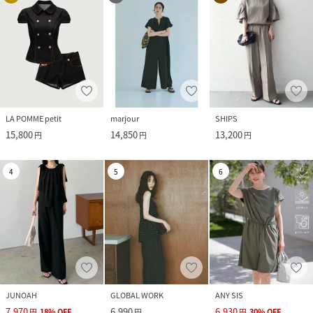
LA POMME petit
marjour
SHIPS
15,800
14,850
13,200
円
円
円
4
5
6
JUNOAH
GLOBAL WORK
ANY SIS
7,970
6,990
6,930
円
18
%
OFF
円
円
30
%
OFF