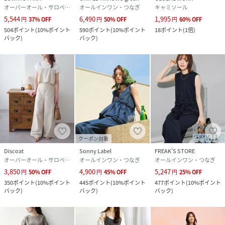
オーバーオール・サロペット
オールインワン・つなぎ
キャミソール
5,544
6,490
1,995
円
37
%
OFF
円
50
%
OFF
円
60
%
OFF
504
ポイント
(
10%ポイント
590
ポイント
(
10%ポイント
18
ポイント
(
1倍
)
バック
)
バック
)
クーポン対象
Discoat
Sonny Label
FREAK’S STORE
オーバーオール・サロペット
オールインワン・つなぎ
オールインワン・つなぎ
3,850
4,900
5,247
円
50
%
OFF
円
45
%
OFF
円
25
%
OFF
350
ポイント
(
10%ポイント
445
ポイント
(
10%ポイント
477
ポイント
(
10%ポイント
バック
)
バック
)
バック
)