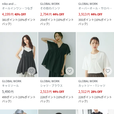
niko and ...
GLOBAL WORK
GLOBAL WORK
オールインワン・つなぎ
その他のパンツ
オーバーオール・サロペット
4,199
2,794
3,913
円
40
%
OFF
円
44
%
OFF
円
44
%
OFF
381
ポイント
(
10%ポイント
254
ポイント
(
10%ポイント
355
ポイント
(
10%ポイント
バック
)
バック
)
バック
)
GLOBAL WORK
GLOBAL WORK
GLOBAL WORK
キャミソール
シャツ・ブラウス
カットソー・Tシャツ
5,490
2,513
2,512
円
円
44
%
OFF
円
28
%
OFF
499
ポイント
(
10%ポイント
228
ポイント
(
10%ポイント
228
ポイント
(
10%ポイント
バック
)
バック
)
バック
)