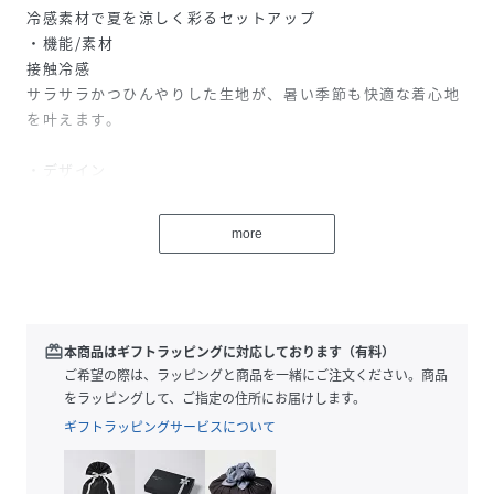
冷感素材で夏を涼しく彩るセットアップ
・機能/素材
接触冷感
サラサラかつひんやりした生地が、暑い季節も快適な着心地
を叶えます。
・デザイン
さらさらリラックスシリーズから、キャミビスチェとパンツ
のセットが登場。
more
キャミビスチェは前後2WAY仕様で、リボンありなしで楽し
めます。
パンツは総ゴムにギャザーの入ったイージー仕様。
着映えも楽ちんも叶える、コスパ抜群のアイテムです。
redeem
本商品はギフトラッピングに対応しております（有料）
・おすすめスタイリング
ご希望の際は、ラッピングと商品を一緒にご注文ください。商品
シンプルなTシャツにセットで合わせるだけでスタイリング
をラッピングして、ご指定の住所にお届けします。
が完成します。
ギフトラッピングサービスについて
単品それぞれでも使えて、トップスは様々なボトムスに合う
ので、夏のレイヤードスタイルに活躍します。