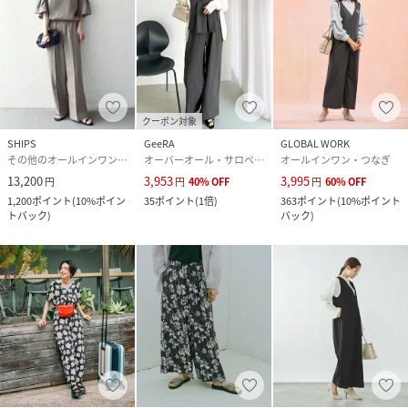
クーポン対象
SHIPS
GeeRA
GLOBAL WORK
その他のオールインワン・オーバーオール
オーバーオール・サロペット
オールインワン・つなぎ
13,200
3,953
3,995
円
円
40
%
OFF
円
60
%
OFF
1,200
ポイント
(
10%ポイン
35
ポイント
(
1倍
)
363
ポイント
(
10%ポイント
トバック
)
バック
)