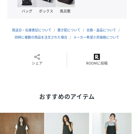
コスパ タイパ セットアップ 夏 お出かけ 旅行 着回
バッグ
ボックス
風呂敷
し 重ね着 レイヤード キャミ
発送日・在庫表記について
置き配について
交換・返品について
性別タイプ
レディース
同時に複数の商品を注文された場合
メーカー希望小売価格について
原産国
CAMBODIA
素材
レーヨン100%
シェア
ROOMに投稿
サイズ
M、L
クリーニング
洗濯機洗い可（ネット使用）
おすすめのアイテム
品番
RV2082_636257
(
636257-10-03 RV2082
)