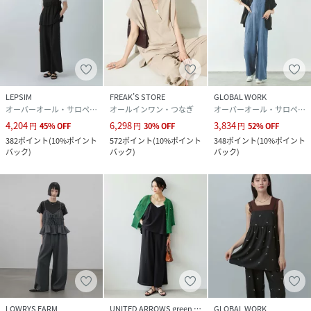
LEPSIM
FREAK’S STORE
GLOBAL WORK
オーバーオール・サロペット
オールインワン・つなぎ
オーバーオール・サロペット
4,204
6,298
3,834
円
45
%
OFF
円
30
%
OFF
円
52
%
OFF
382
ポイント
(
10%ポイント
572
ポイント
(
10%ポイント
348
ポイント
(
10%ポイント
バック
)
バック
)
バック
)
LOWRYS FARM
UNITED ARROWS green label relaxing
GLOBAL WORK