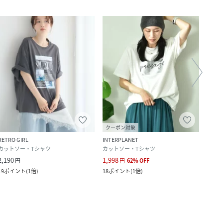
クーポン対象
クー
RETRO GIRL
INTERPLANET
AS KN
カットソー・Tシャツ
カットソー・Tシャツ
カット
2,190
1,998
2,700
円
円
62
%
OFF
19
ポイント
(
1倍
)
18
ポイント
(
1倍
)
24
ポ