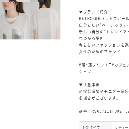
▼ブランド紹介
RETROGIRL(レトロガー
自分らしい“ベーシックア
新しい自分の”トレンドア
見つかる場所
今らしいファッションを
女性のためのブランド
#箔#箔プリントT#カジュ
シャツ
▼注意事項
※撮影環境やモニター環
る場合がございます。
品番：RS657111T002
性別タイプ
レディー