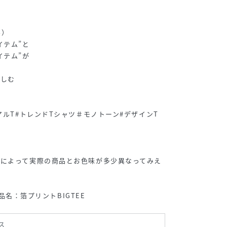
ル）
イテム”と
イテム”が
楽しむ
アルT#トレンドTシャツ＃モノトーン#デザインT
境によって実際の商品とお色味が多少異なってみえ
 /品名：箔プリントBIGTEE
ス