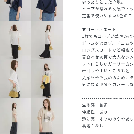
ゆったりとした心地。
ヒップが隠れる丈感でヒ
定番で使いやすい3色のご
▼コーディネート
1枚でもコーデが華やかに
ボトムを選ばず、デニム
ロングスカートなど幅広
着合わせ次第で大人なシ
レトロらしいガーリーカ
着回しやすいところも嬉
丈感もやや長めのため、
気になる部分をカバーし
--------------------------
生地感：普通
伸縮性：あり
透け感：オフのみややあ
裏地：なし
--------------------------