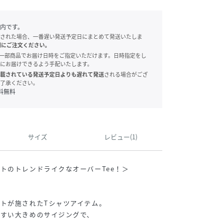
内です。
された場合、一番遅い発送予定日にまとめて発送いたしま
別にご注文ください。
onでは、一部商品でお届け日時をご指定いただけます。日時指定をし
にお届けできるよう手配いたします。
載されている発送予定日よりも遅れて発送
される場合がござ
了承ください。
料無料
サイズ
レビュー(1)
トのトレンドライクなオーバーTee！＞
トが施されたTシャツアイテム。
やすい大きめのサイジングで、