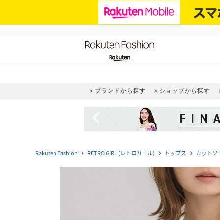
ブランドから探す
ショップから探す
navigate_before
Rakuten Fashion
RETRO GIRL (レトロガール)
トップス
カットソ
navigate_next
navigate_next
navigate_next