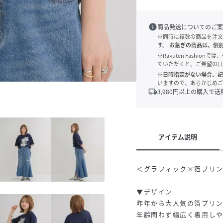
info
商品発送についてのご案
※同時に複数の商品を注文
す。
お急ぎの商品は、個
※Rakuten Fashi
ていただくと、ご希望の日
※日時指定がない場合、記
いますので、あらかじめご
local_shipping
3,980
円以上の購入で送
アイテム説明
＜グラフィック×箔プリン
▼デザイン
昨年から大人気の箔プリン
年齢問わず幅広く着用し