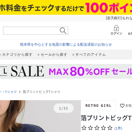
[楽天銀行]もれ
熊本県を中心とする地震の影響による配送遅延のお知らせ
カテゴリから探す
セールから探す
すべてのアイテム
ー・Tシャツ
箔プリントビッグTシャツ
navigate_next
favorite_border
お気
1
/
33
箔プリントビッグ
star_border
star_border
star_border
star_border
star_border
(
1
件
)