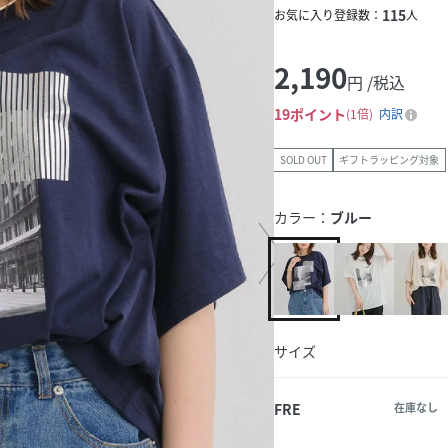
115
お気に入り登録数：
人
2,190
円 /税込
19
ポイント
1倍
内訳
SOLD OUT
ギフトラッピング対象
カラー：
ブルー
サイズ
FRE
在庫なし