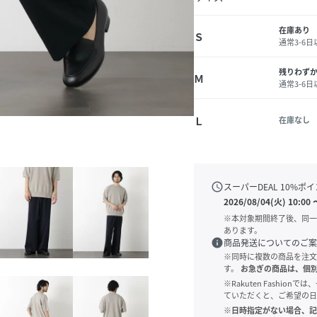
在庫あり
Ｓ
通常3-6
残りわず
Ｍ
通常3-6
Ｌ
在庫なし
schedule
スーパーDEAL
10
%ポイ
2026/08/04(火) 10:00
※本対象期間終了後、同一
あります。
info
商品発送についてのご案
※同時に複数の商品を注文
す。
お急ぎの商品は、個
※Rakuten Fashi
ていただくと、ご希望の日
※日時指定がない場合、記