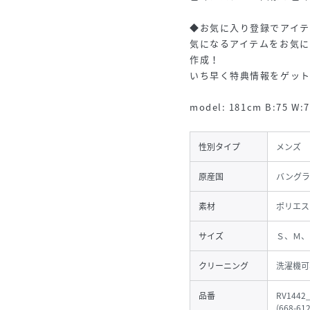
◆お気に入り登録でアイ
気になるアイテムをお気
作成！
いち早く特典情報をゲッ
model: 181cm B:75 W
性別タイプ
メンズ
原産国
バングラ
素材
ポリエス
サイズ
Ｓ、Ｍ、
クリーニング
洗濯機可
品番
RV1442
(
668-61