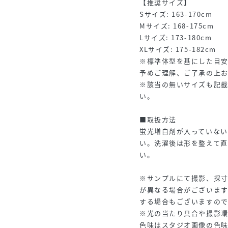
【推奨サイズ】
Sサイズ: 163-170cm
Mサイズ: 168-175cm
Lサイズ: 173-180cm
XLサイズ: 175-182cm
※標準体型を基にした目
予めご理解、ご了承の上
※該当の無いサイズも記
い。
■取扱方法
蛍光増白剤が入っていな
い。洗濯後は形を整えて
い。
※サンプルにて撮影、採
が異なる場合がございま
する場合もございますの
※光の当たり具合や撮影
色味はスタジオ画像の色