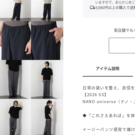
いますので、あらかじめご
local_shipping
3,980
円以上の購入で送
実店舗でも
アイテム説明
日常の装いを整え、自信を与
【2026 SS】
NANO universe（ナ
◆「これさえあれば」を
イージーパンツ感覚で履