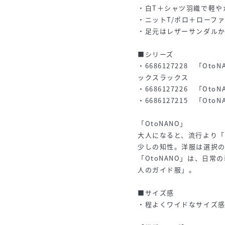
・白T＋シャツ羽織で軽や
・ニットT/ポロ＋ローフ
・足元はレザーサンダル
■シリーズ
・6686127228 「O
ックスラックス
・6686127226 「Oto
・6686127215 「O
「OtoNANO」
大人になると、流行より
少しの知性。洋服は選択
「OtoNANO」は、日
人のガイド服」。
■サイズ感
・程よくワイドなサイズ