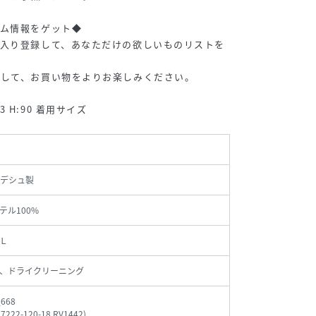
テム情報をゲット◆
に入り登録して、あなただけの欲しいものリストを
トして、お買い物をよりお楽しみください。
:73 H:90 着用サイズ
デシュ製
テル100%
Ｌ
、ドライクリーニング
_668
27222-120-18 RV1442
)