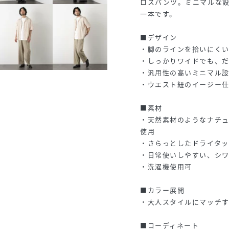
ロスパンツ。ミニマルな
一本です。
■デザイン
・脚のラインを拾いにく
・しっかりワイドでも、
・汎用性の高いミニマル
・ウエスト紐のイージー
■素材
・天然素材のようなナチュラル
使用
・さらっとしたドライタ
・日常使いしやすい、シ
・洗濯機使用可
■カラー展開
・大人スタイルにマッチす
■コーディネート