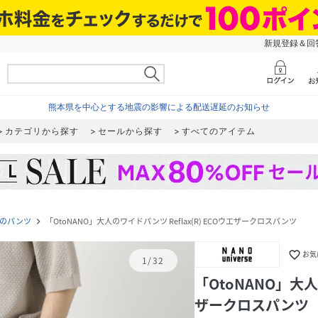
新規登録＆回答
熊本県を中心とする地震の影響による配送遅延のお知らせ
カテゴリから探す
セールから探す
すべてのアイテム
のパンツ
「OtoNANO」大人のワイドパンツ Reflax(R) ECOウエザークロスパンツ
navigate_next
favorite_border
お気
1
/
32
「OtoNANO」大人
ザークロスパンツ