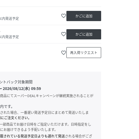
favorite_border
かごに追加
日以内発送予定
か
favorite_border
かごに追加
日以内発送予定
favorite_border
再入荷リクエスト
ントバック対象期間
〜
2026/08/12(水) 09:59
商品にてスーパーDEALキャンペーンが継続実施されることが
内です。
された場合、一番遅い発送予定日にまとめて発送いたしま
別にご注文ください。
onでは、一部商品でお届け日時をご指定いただけます。日時指定をし
にお届けできるよう手配いたします。
載されている発送予定日よりも遅れて発送
される場合がござ