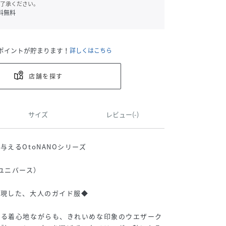
了承ください。
料無料
ポイントが貯まります！
詳しくはこちら
店舗を探す
サイズ
レビュー(-)
えるOtoNANOシリーズ
ノ・ユニバース）
体現した、大人のガイド服◆
ける着心地ながらも、きれいめな印象のウエザーク