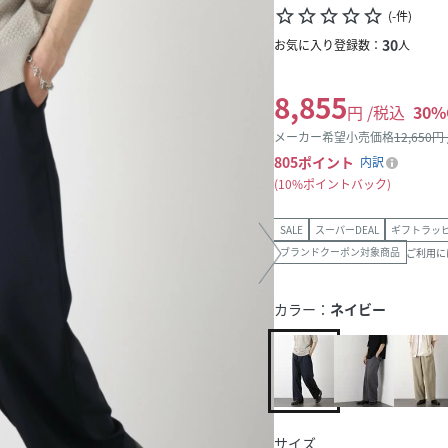
star_border
star_border
star_border
star_border
star_border
(
-
件
)
30
お気に入り登録数：
人
8,855
円 /税込
30
%
メーカー希望小売価格
12,650
円
805
ポイント
内訳
10%ポイントバック
SALE
スーパーDEAL
ギフトラッ
ブランドクーポン対象商品
ご利用に
カラー：
ネイビー
サイズ