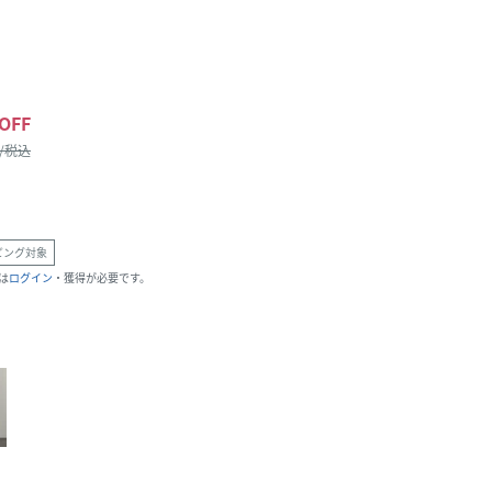
OFF
 /税込
ピング対象
は
ログイン
・獲得が必要です。