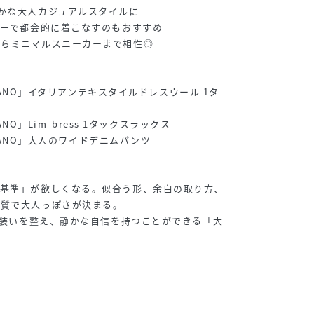
かな大人カジュアルスタイルに
ァーで都会的に着こなすのもおすすめ
からミニマルスニーカーまで相性◎
toNANO」イタリアンテキスタイルドレスウール 1タ
NANO」Lim-bress 1タックスラックス
toNANO」大人のワイドデニムパンツ
「基準」が欲しくなる。似合う形、余白の取り方、
の質で大人っぽさが決まる。
常の装いを整え、静かな自信を持つことができる「大
感