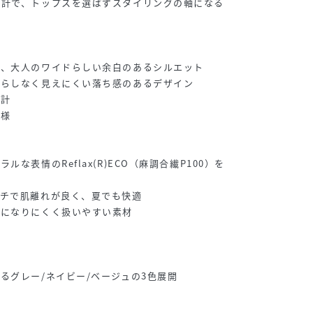
設計で、トップスを選ばずスタイリングの軸になる
い、大人のワイドらしい余白のあるシルエット
だらしなく見えにくい落ち感のあるデザイン
設計
仕様
な表情のReflax(R)ECO（麻調合繊P100）を
ッチで肌離れが良く、夏でも快適
ワになりにくく扱いやすい素材
るグレー/ネイビー/ベージュの3色展開