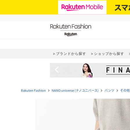
ブランドから探す
ショップから探す
navigate_before
Rakuten Fashion
NANO universe (ナノユニバース)
パンツ
その他
navigate_next
navigate_next
navigate_next