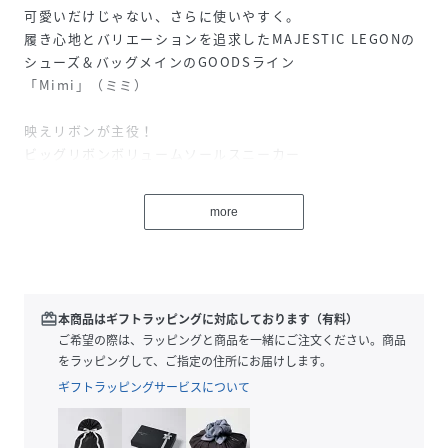
可愛いだけじゃない、さらに使いやすく。
履き心地とバリエーションを追求したMAJESTIC LEGONの
シューズ＆バッグメインのGOODSライン
「Mimi」（ミミ）
映えリボンが主役！
ビッグリボンボリュームソールスニーカー
ブルーはONLINE STORE限定カラー
more
CITYHILLONLINE STOREでのみ購入可能です。
■デザイン
存在感のあるサテンリボンをあしらった、足元が一気に華や
ぐスニーカー。
redeem
本商品はギフトラッピングに対応しております（有料）
大きめのリボンがコーディネートのポイントになり履くだけ
ご希望の際は、ラッピングと商品を一緒にご注文ください。商品
で“盛れる”デザインです。
をラッピングして、ご指定の住所にお届けします。
リボンの先端にはメタルパーツを施し、甘さの中にさりげな
ギフトラッピングサービスについて
い上品さをプラス。
ボリュームのあるソールとツイードのラインを組み合わせて