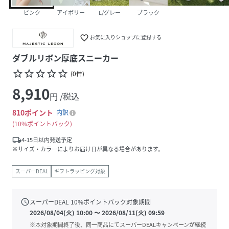
ピンク
アイボリー
L/グレー
ブラック
favorite_border
お気に入りショップに登録する
ダブルリボン厚底スニーカー
star_border
star_border
star_border
star_border
star_border
(
0
件
)
8,910
円 /税込
810
ポイント
内訳
10%ポイントバック
local_shipping
4-15日以内発送予定
※サイズ・カラーによりお届け日が異なる場合があります。
スーパーDEAL
ギフトラッピング対象
schedule
スーパーDEAL
10
%ポイントバック対象期間
2026/08/04(火) 10:00
〜
2026/08/11(火) 09:59
※本対象期間終了後、同一商品にてスーパーDEALキャンペーンが継続