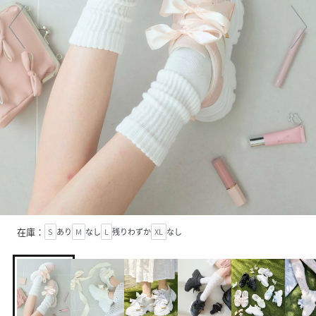
在庫：
S
あり
M
なし
L
残りわずか
XL
なし