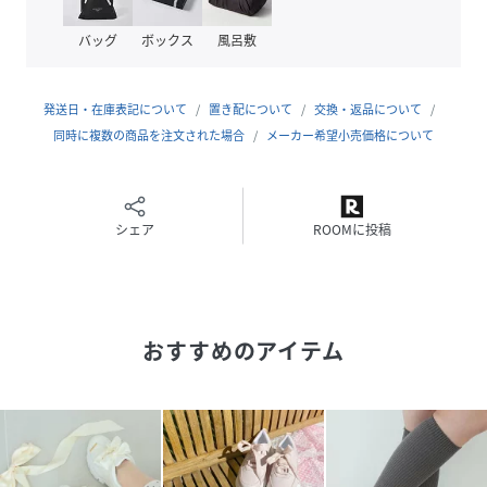
可愛さの中に程よくきちんと感のある一足に仕上げました。
バッグ
ボックス
風呂敷
■履き心地・機能
・クッション性のあるソールでスニーカーならではの歩きや
すさ
発送日・在庫表記について
置き配について
交換・返品について
・足全体を包み込むようなフィット感
同時に複数の商品を注文された場合
メーカー希望小売価格について
・長時間のお出かけにも使いやすい履き心地
・見た目に反して軽やかに履ける設計
■サイズ感
シェア
ROOMに投稿
程よくゆとりのある履き心地。
通常と同程度のサイズ感のため、普段お選びのサイズを目安
にお選びください。
おすすめのアイテム
MAJESTIC LEGONシューズ対応サイズ
Sサイズ 約22.0～23.0cm 重量310g
Mサイズ 約23.0～24.0cm 重量335g
Lサイズ 約24.0～25.0cm 重量355g
XLサイズ 約25.0～26.0cm 重量360g