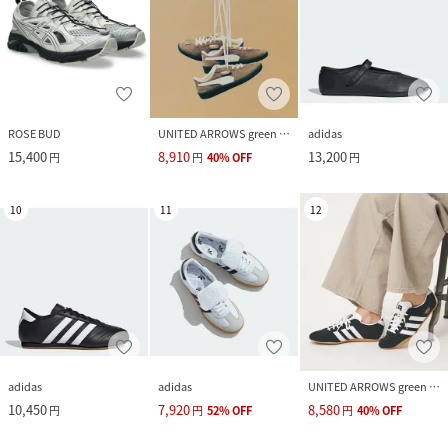
ROSE BUD
UNITED ARROWS green label relaxing
adidas
15,400
8,910
13,200
円
円
40
%
OFF
円
10
11
12
adidas
adidas
UNITED ARROWS green label relaxing
10,450
7,920
8,580
円
円
52
%
OFF
円
40
%
OFF