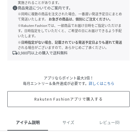
実施されることがあります。
info
商品発送についてのご案内です。
※同時に複数の商品を注文された場合、一番遅い発送予定日にまとめ
て発送いたします。
お急ぎの商品は、個別にご注文ください。
※Rakuten Fashionでは、一部商品でお届け日時をご指定いただけま
す。日時指定をしていただくと、ご希望の日にお届けできるよう手配
いたします。
※日時指定がない場合、記載されている発送予定日よりも遅れて発送
される場合がございますので、あらかじめご了承ください。
local_shipping
3,980
円以上の購入で送料無料
アプリならポイント最大3倍！
毎月エントリー＆条件達成が必要です。
詳しくはこちら
Rakuten Fashionアプリで購入する
アイテム説明
サイズ
レビュー(0)