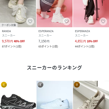
クーポン対象
RANDA
ESPERANZA
ESPERANZA
スニーカー
スニーカー
スニーカー
9,570
7,150
4,851
円
40
%
OFF
円
円
10
%
OFF
87
ポイント
(
1倍
)
65
ポイント
(
1倍
)
44
ポイント
(
1倍
)
スニーカー
のランキング
1
2
3