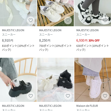
※素材の特性により若干差異が生じる事がございます。
※重量は片足の重さとなっております。
1662117302 ダブルリボン厚底スニーカーと品番違いの同
商品となります。
MAJESTIC LEGON
MAJESTIC LEGON
MAJESTIC LEGON
■スタイリング
スニーカー
スニーカー
スニーカー
ワンピースやスカートと合わせて甘めスタイルのアクセント
8,910
8,250
6,930
円
円
円
30
%
OFF
として取り入れるのがおすすめ。
810
ポイント
(
10%ポイント
750
ポイント
(
10%ポイント
630
ポイント
(
10%ポイント
デニムやカジュアルコーデに合わせれば、足元を主役にした
バック
)
バック
)
バック
)
映えスタイリングが完成します。
デイリーからお出かけ、イベントシーンまで幅広く活躍する
一足です。
■商品のお気に入り登録 再入荷通知やのこりわずか、お得な
プライスダウンの情報も受け取ることができます。
ぜひご登録ください◎
※サンプルでの撮影の為、製品と仕様が異なる場合がござい
MAJESTIC LEGON
MAJESTIC LEGON
Maison de FLEUR
ます。
スニーカー
スニーカー
スニーカー