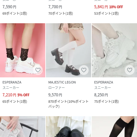
7,590
7,700
5,841
円
円
円
10
%
OFF
69
ポイント
(
1倍
)
70
ポイント
(
1倍
)
53
ポイント
(
1倍
)
ESPERANZA
MAJESTIC LEGON
ESPERANZA
スニーカー
ローファー
スニーカー
7,210
9,570
8,250
円
5
%
OFF
円
円
65
ポイント
(
1倍
)
870
ポイント
(
10%ポイント
75
ポイント
(
1倍
)
バック
)