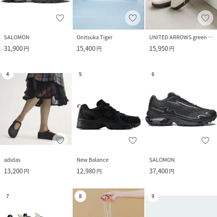
SALOMON
Onitsuka Tiger
UNITED ARROWS green label relaxing
31,900
15,400
15,950
円
円
円
4
5
6
adidas
New Balance
SALOMON
13,200
12,980
37,400
円
円
円
7
8
9