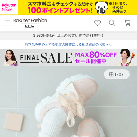
menu
home
search
favorite_border
shopping_cart
lock_outline
メニュー
トップ
検索
お気に入り
カート
ログイン
3,980円(税込)以上のお買い物で送料無料！
熊本県を中心とする地震の影響による配送遅延のお知らせ
1
/
38