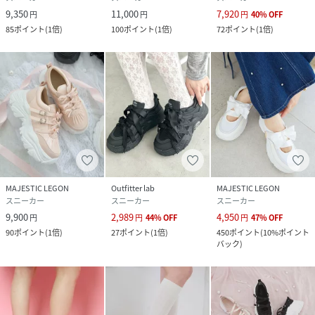
※商品の色味は、撮影場所や光のあたり具合などにより色味
9,350
11,000
7,920
円
円
円
40
%
OFF
が違って見える場合がございます。
85
ポイント
(
1倍
)
100
ポイント
(
1倍
)
72
ポイント
(
1倍
)
また、お客様のお使いのモニター環境などにより色味が異な
って見える場合がございます。
予めご了承の上ご注文下さい。
※S・XLサイズはWEB限定サイズとなります。
＊摩擦や水濡れによる色落ち・色移りにご注意下さい。
性別タイプ
レディース
原産国
中国製
MAJESTIC LEGON
Outfitter lab
MAJESTIC LEGON
スニーカー
スニーカー
スニーカー
素材
甲革/合成皮革 合成繊維 底材/合成底
9,900
2,989
4,950
円
円
44
%
OFF
円
47
%
OFF
サイズ
S、M、L、XL
90
ポイント
(
1倍
)
27
ポイント
(
1倍
)
450
ポイント
(
10%ポイント
バック
)
品番
RV0861_169011
(
169011-7300-35-02 RV0861
)