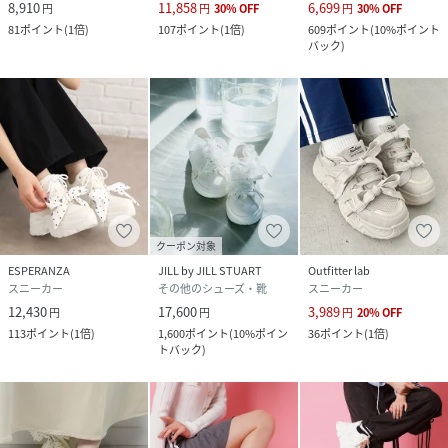
8,910
11,858
6,699
円
円
30
%
OFF
円
30
%
OFF
81
ポイント
(
1倍
)
107
ポイント
(
1倍
)
609
ポイント
(
10%ポイント
バック
)
クーポン対象
ESPERANZA
JILL by JILL STUART
Outfitter lab
スニーカー
その他のシューズ・靴
スニーカー
12,430
17,600
3,989
円
円
円
20
%
OFF
113
ポイント
(
1倍
)
1,600
ポイント
(
10%ポイン
36
ポイント
(
1倍
)
トバック
)