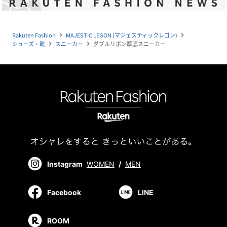
Rakuten Fashion
MAJESTIC LEGON (マジェスティックレゴン)
navigate_next
navigate_next
シューズ・靴
スニーカー
ダブルリボン厚底スニーカー
navigate_next
navigate_next
Instagram
WOMEN
/
MEN
Facebook
LINE
ROOM