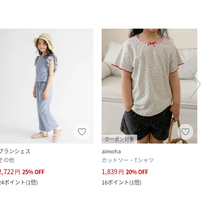
クーポン対象
ブランシェス
aimoha
ブラ
その他
カットソー・Tシャツ
カット
2,722
1,839
2,821
円
25
%
OFF
円
20
%
OFF
24
ポイント
(
1倍
)
16
ポイント
(
1倍
)
25
ポ