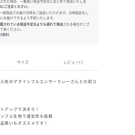
された場合、一番遅い発送予定日にまとめて発送いたしま
別にご注文ください。
onでは、一部商品でお届け日時をご指定いただけます。日時指定をし
にお届けできるよう手配いたします。
載されている発送予定日よりも遅れて発送
される場合がござ
了承ください。
料無料
サイズ
レビュー(-)
が人気のママインフルエンサーりぃーさんとの初コ
ットアップで決まり！
ワッフル生地で通気性も抜群
単品使いもオススメです！