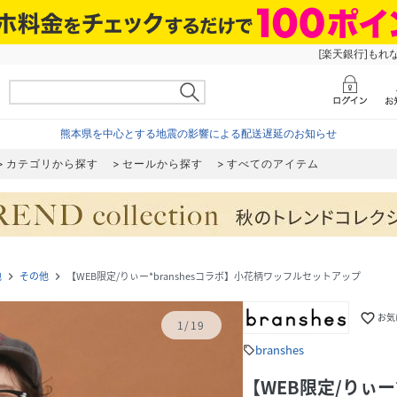
[楽天銀行]もれ
熊本県を中心とする地震の影響による配送遅延のお知らせ
カテゴリから探す
セールから探す
すべてのアイテム
他
その他
【WEB限定/りぃー*branshesコラボ】小花柄ワッフルセットアップ
navigate_next
navigate_next
favorite_border
お気
1
/
19
branshes
sell
【WEB限定/りぃー