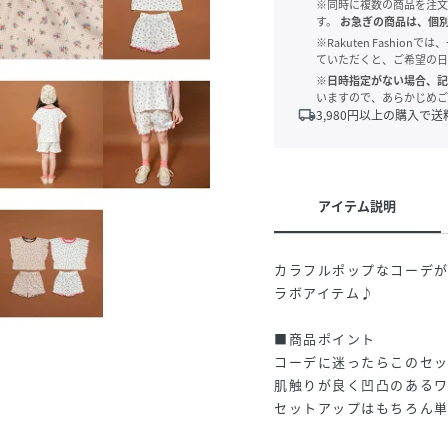
※同時に複数の商品を注文
す。
お急ぎの商品は、個
※Rakuten Fashi
ていただくと、ご希望の日
※日時指定がない場合、記
いますので、あらかじめご
local_shipping
3,980
円以上の購入で送
アイテム説明
カラフルポップなコーデ
ラボアイテム♪
■商品ポイント
コーデに迷ったらこのセ
肌触りが良く凹凸のある
セットアップはもちろん