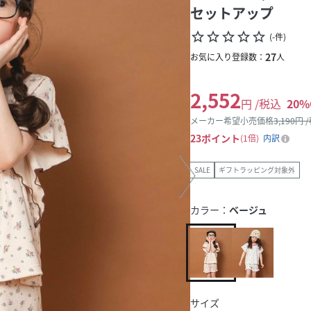
セットアップ
star_border
star_border
star_border
star_border
star_border
(
-
件
)
27
お気に入り登録数：
人
2,552
円 /税込
20
%
メーカー希望小売価格
3,190
円 
23
ポイント
1倍
内訳
SALE
ギフトラッピング対象外
カラー：
ベージュ
サイズ