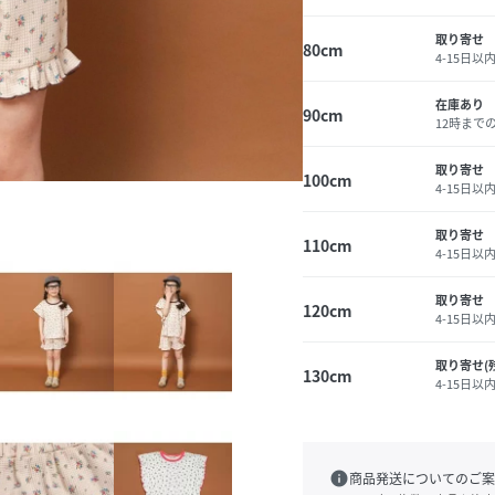
取り寄せ
80cm
4-15日以
在庫あり
90cm
12時まで
取り寄せ
100cm
4-15日以
取り寄せ
110cm
4-15日以
取り寄せ
120cm
4-15日以
取り寄せ(
130cm
4-15日以
info
商品発送についてのご案