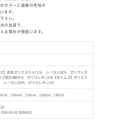
のカラーと画像の色味が
います。
下さい。
は光の加減で、
える場合が御座います。
ス】本体:ポリエステル71％ レーヨン28％ ポリウレタ
リブ部分:綿95％ ポリウレタン5％【ボトムス】ポリエス
％ レーヨン28％ ポリウレタン1％
90cm、100cm、110cm、120cm、130cm
_16
-508-10-01 RV0463
)