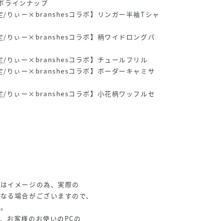
ラボラインナップ
B限定/りぃー×branshesコラボ】リンガー半袖Tシャ
B限定/りぃー×branshesコラボ】柄ワイドロングパ
B限定/りぃー×branshesコラボ】チュールフリル
B限定/りぃー×branshesコラボ】ボーダーキャミサ
B限定/りぃー×branshesコラボ】小花柄ワッフルセ
てはイメージの為、実際の
なる場合がございますので、
。
、お客様のお使いのPCの