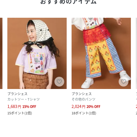
おすすめのアイテム
ブランシェス
ブランシェス
カットソー・Tシャツ
その他のパンツ
1,683
2,024
円
15
%
OFF
円
20
%
OFF
15
ポイント
(
1倍
)
18
ポイント
(
1倍
)