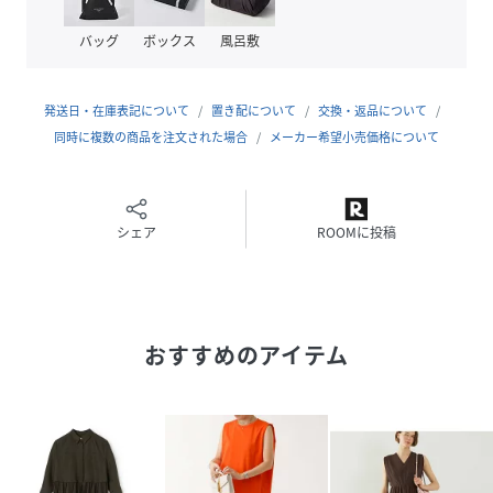
シーンや気分に合わせて幅広く着こなせる一着です。
バッグ
ボックス
風呂敷
発送日・在庫表記について
置き配について
交換・返品について
【注意事項】
同時に複数の商品を注文された場合
メーカー希望小売価格について
※商品画像は、光の当たり具合やパソコンなどの閲覧環境に
より、
実際の色味と異なって見える場合がございます。あらかじめ
ご了承ください。
シェア
ROOMに投稿
※画像の商品はサンプルです。
実際の商品と仕様、加工が若干異なる場合があります。
※サイズ表記はあくまで目安となります。
※その他の予約商品、通常商品との同時決済はできません。
おすすめのアイテム
※入荷状況により、お届け予定が前後する場合があります。
※お客様への発送が店頭販売より遅れる場合もあります。
※追加生産商品は、一部の店舗、通販で販売中の場合がござ
います。予めご了承下さい。
※商品を使用前に、タグ等に記載されている「取り扱い上の
注意書き」