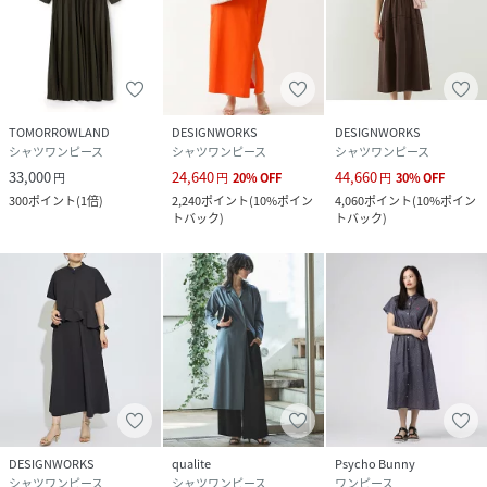
「洗濯表示」を必ずご確認ください。
※商品に不良が無い場合、包装紙および箱の彼損がございま
しても発送いたします。
あらかじめご了承ください。
TOMORROWLAND
DESIGNWORKS
DESIGNWORKS
シャツワンピース
シャツワンピース
シャツワンピース
性別タイプ
レディース
33,000
24,640
44,660
円
円
20
%
OFF
円
30
%
OFF
300
ポイント
(
1倍
)
2,240
ポイント
(
10%ポイン
4,060
ポイント
(
10%ポイン
原産国
中国
トバック
)
トバック
)
素材
キュプラ65% ポリエステル35%
サイズ
38
クリーニング
ドライクリーニング
品番
RV0258_35530590001
(
35530590001-7V-3M RV0258
)
DESIGNWORKS
qualite
Psycho Bunny
シャツワンピース
シャツワンピース
ワンピース