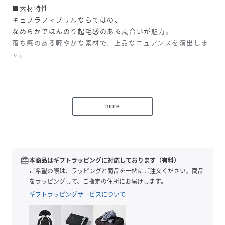
■素材特性
キュプラフィブリルならではの、
なめらかでほんのり起毛感のある風合いが魅力。
落ち感のある軽やかな素材で、上品なニュアンスを演出しま
す。
■デザイン
たっぷりとしたシルエットに、
more
ウエストに施したタックでさりげない立体感をプラス。
袖口のカッティングは腕をすっきりと見せ、
長めの着丈が大人の雰囲気を引き立てます。
付属の共布コードでウエストマークすれば、
シルエットのアレンジも楽しめます。
redeem
本商品はギフトラッピングに対応しております（有料）
ご希望の際は、ラッピングと商品を一緒にご注文ください。商品
をラッピングして、ご指定の住所にお届けします。
■おすすめスタイリング
ギフトラッピングサービスについて
一枚でさらりと着るのはもちろん、
パンツを合わせたレイヤードスタイルもおすすめ。