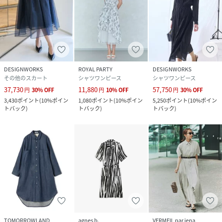
DESIGNWORKS
ROYAL PARTY
DESIGNWORKS
その他のスカート
シャツワンピース
シャツワンピース
37,730
11,880
57,750
円
30
%
OFF
円
10
%
OFF
円
30
%
OFF
3,430
ポイント
(
10%ポイン
1,080
ポイント
(
10%ポイン
5,250
ポイント
(
10%ポイン
トバック
)
トバック
)
トバック
)
TOMORROWLAND
agnes b.
VERMEIL par iena