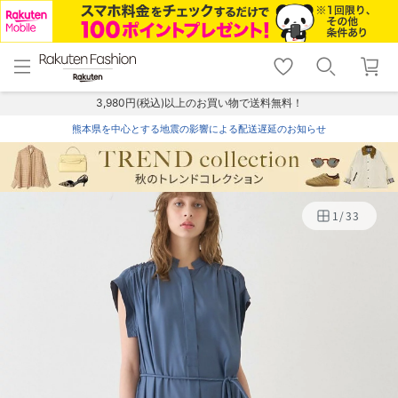
menu
home
search
favorite_border
shopping_cart
lock_outline
メニュー
トップ
検索
お気に入り
カート
ログイン
3,980円(税込)以上のお買い物で送料無料！
熊本県を中心とする地震の影響による配送遅延のお知らせ
1
/
33