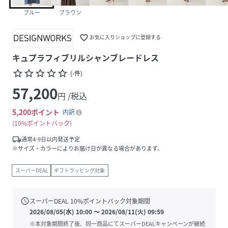
ブルー
ブラウン
favorite_border
お気に入りショップに登録する
キュプラフィブリルシャンブレードレス
star_border
star_border
star_border
star_border
star_border
(
-
件
)
57,200
円 /税込
5,200
ポイント
内訳
10%ポイントバック
local_shipping
通常4-9日以内発送予定
※サイズ・カラーによりお届け日が異なる場合があります。
スーパーDEAL
ギフトラッピング対象
schedule
スーパーDEAL
10
%ポイントバック対象期間
2026/08/05(水) 10:00
〜
2026/08/11(火) 09:59
※本対象期間終了後、同一商品にてスーパーDEALキャンペーンが継続