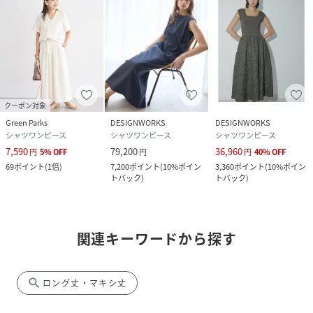
クーポン対象
Green Parks
DESIGNWORKS
DESIGNWORKS
シャツワンピース
シャツワンピース
シャツワンピース
7,590
79,200
36,960
円
5
%
OFF
円
円
40
%
OFF
69
ポイント
(
1倍
)
7,200
ポイント
(
10%ポイン
3,360
ポイント
(
10%ポイン
トバック
)
トバック
)
関連キーワードから探す
search
ロング丈・マキシ丈