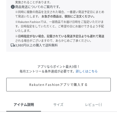
実施されることがあります。
info
商品発送についてのご案内です。
※同時に複数の商品を注文された場合、一番遅い発送予定日にまとめ
て発送いたします。
お急ぎの商品は、個別にご注文ください。
※Rakuten Fashionでは、一部商品でお届け日時をご指定いただけま
す。日時指定をしていただくと、ご希望の日にお届けできるよう手配
いたします。
※日時指定がない場合、記載されている発送予定日よりも遅れて発送
される場合がございますので、あらかじめご了承ください。
local_shipping
3,980
円以上の購入で送料無料
アプリならポイント最大3倍！
毎月エントリー＆条件達成が必要です。
詳しくはこちら
Rakuten Fashionアプリで購入する
アイテム説明
サイズ
レビュー(-)