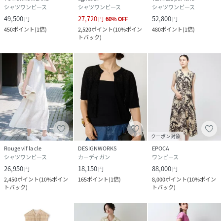
シャツワンピース
シャツワンピース
シャツワンピース
49,500
27,720
52,800
円
円
60
%
OFF
円
450
ポイント
(
1倍
)
2,520
ポイント
(
10%ポイン
480
ポイント
(
1倍
)
トバック
)
クーポン対象
Rouge vif la cle
DESIGNWORKS
EPOCA
シャツワンピース
カーディガン
ワンピース
26,950
18,150
88,000
円
円
円
2,450
ポイント
(
10%ポイン
165
ポイント
(
1倍
)
8,000
ポイント
(
10%ポイン
トバック
)
トバック
)