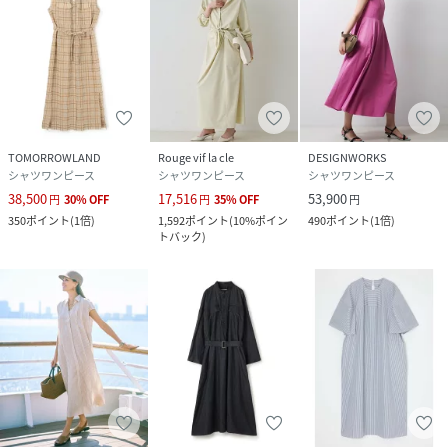
TOMORROWLAND
Rouge vif la cle
DESIGNWORKS
シャツワンピース
シャツワンピース
シャツワンピース
38,500
17,516
53,900
円
30
%
OFF
円
35
%
OFF
円
350
ポイント
(
1倍
)
1,592
ポイント
(
10%ポイン
490
ポイント
(
1倍
)
トバック
)