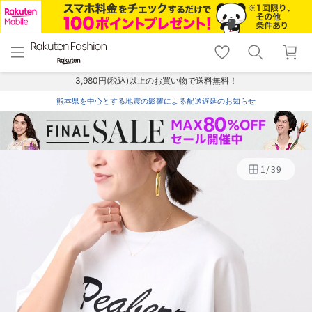
menu
home
search
favorite_border
shopping_cart
lock_outline
メニュー
トップ
検索
お気に入り
カート
ログイン
3,980円(税込)以上のお買い物で送料無料！
熊本県を中心とする地震の影響による配送遅延のお知らせ
1
/
39