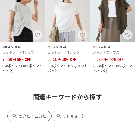
MICA＆DEAL
MICA＆DEAL
MICA＆DEAL
カットソー・Tシャツ
カットソー・Tシャツ
シャツ・ブラウス
7,150
7,150
11,880
円
50
%
OFF
円
50
%
OFF
円
40
%
OFF
650
ポイント
(
10%ポイント
650
ポイント
(
10%ポイント
1,080
ポイント
(
10%ポイン
バック
)
バック
)
トバック
)
関連キーワードから探す
search
search
七分袖・五分袖
ミドル丈