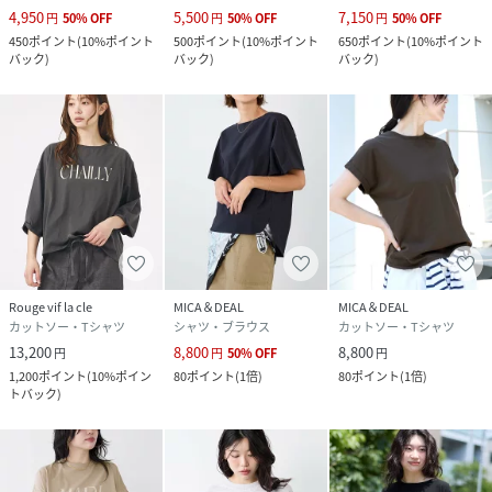
クリーニング
手洗い可
4,950
5,500
7,150
円
50
%
OFF
円
50
%
OFF
円
50
%
OFF
450
ポイント
(
10%ポイント
500
ポイント
(
10%ポイント
650
ポイント
(
10%ポイント
品番
RU9995_0126209125
バック
)
バック
)
バック
)
(
0126209125-011-101 RU9995
)
Rouge vif la cle
MICA＆DEAL
MICA＆DEAL
カットソー・Tシャツ
シャツ・ブラウス
カットソー・Tシャツ
13,200
8,800
8,800
円
円
50
%
OFF
円
1,200
ポイント
(
10%ポイン
80
ポイント
(
1倍
)
80
ポイント
(
1倍
)
トバック
)