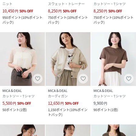
ニット
スウェット・トレーナー
カットソー・Tシャツ
10,450
8,250
8,250
円
50
%
OFF
円
50
%
OFF
円
50
%
OFF
950
ポイント
(
10%ポイント
750
ポイント
(
10%ポイント
750
ポイント
(
10%ポイント
バック
)
バック
)
バック
)
MICA＆DEAL
MICA＆DEAL
MICA＆DEAL
カットソー・Tシャツ
カーディガン
カットソー・Tシャツ
5,500
12,650
9,900
円
50
%
OFF
円
50
%
OFF
円
50
ポイント
(
1倍
)
1,150
ポイント
(
10%ポイン
90
ポイント
(
1倍
)
トバック
)