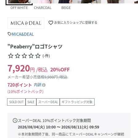
OFF WHITE
CHARCOAL
BEIGE
favorite_border
お気に入りショップに登録する
MICA&DEAL
sell
"Peaberry"ロゴTシャツ
star_border
star_border
star_border
star_border
star_border
(
-
件
)
7,920
円 /税込
20
%OFF
メーカー希望小売価格
9,900
円 /税込
720
ポイント
内訳
10%ポイントバック
SOLD OUT
SALE
スーパーDEAL
ギフトラッピング対象
schedule
スーパーDEAL
10
%ポイントバック対象期間
2026/08/04(火) 10:00
〜
2026/08/11(火) 09:59
※本対象期間終了後、同一商品にてスーパーDEALキャンペーンが継続