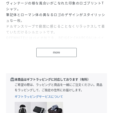
ヴィンテージの様な風合いがこなれた印象のロゴプリントT
シャツ。
筆記体とローマン体の異なるロゴのデザインがスタイリッシ
ュな一枚。
ドルマンスリーブで窮屈に感じることなくリラックスして着
ていただけるシルエットです。
OFFWHITEにはバイオ加工を、BEIGEとCHARCOALはバイ
オ加工に加え、ピグメント加工も施しています。
BEIGEとCHARCOALはMICA&DEALオリジナルカラーです。
more
Peaberry＝コーヒーの実に本来入っているべき2つの種子の
うち片方だけが成長して丸くなった希少なコーヒー豆です。
幸せなを呼ぶコーヒーとも呼ばれ幸運や幸せの象徴にもなっ
ています。
redeem
本商品はギフトラッピングに対応しております（有料）
【logocolor】
ご希望の際は、ラッピングと商品を一緒にご注文ください。商品
OFFWHITE：OFFWHITE×BLACK
をラッピングして、ご指定の住所にお届けします。
BEIGE：BEIGE×BROWN
ギフトラッピングサービスについて
CHARCOAL：CHARCOAL×PINK