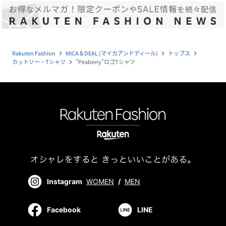
Rakuten Fashion
MICA＆DEAL (マイカアンドディール)
トップス
navigate_next
navigate_next
navigate_next
カットソー・Tシャツ
"Peaberry"ロゴTシャツ
navigate_next
Instagram
WOMEN
/
MEN
Facebook
LINE