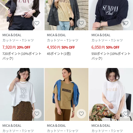
*商品画像はできる限り実物の色に近づけるよう徹底してお
りますが、お使いのデバイスのモニター設定、お部屋の照明
等の閲覧環境により実際の色味と異なって見える場合がござ
います。
MICA＆DEAL
MICA＆DEAL
MICA＆DEAL
*画像の商品はサンプルです。実際の商品と仕様、加工が若干
カットソー・Tシャツ
カットソー・Tシャツ
カットソー・Tシャツ
異なる場合があります。予めご了承くださいませ。
7,920
4,950
6,050
円
20
%
OFF
円
50
%
OFF
円
50
%
OFF
720
ポイント
(
10%ポイント
45
ポイント
(
1倍
)
550
ポイント
(
10%ポイント
2026SPRINGSUMMER/26SSCUT-SEWN/26SST-
バック
)
バック
)
shirt/LOGO
性別タイプ
レディース
原産国
中国
素材
綿100%
サイズ
FREE
MICA＆DEAL
MICA＆DEAL
MICA＆DEAL
カットソー・Tシャツ
カットソー・Tシャツ
カットソー・Tシャツ