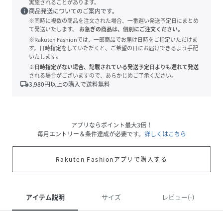
実施されることがあります。
info
商品発送についてのご案内です。
※同時に複数の商品を注文された場合、一番遅い発送予定日にまとめ
て発送いたします。
お急ぎの商品は、個別にご注文ください。
※Rakuten Fashionでは、一部商品でお届け日時をご指定いただけま
す。日時指定をしていただくと、ご希望の日にお届けできるよう手配
いたします。
※日時指定がない場合、記載されている発送予定日よりも遅れて発送
される場合がございますので、あらかじめご了承ください。
local_shipping
3,980
円以上の購入で送料無料
アプリならポイント最大3倍！
毎月エントリー＆条件達成が必要です。
詳しくはこちら
Rakuten Fashionアプリで購入する
アイテム説明
サイズ
レビュー(-)