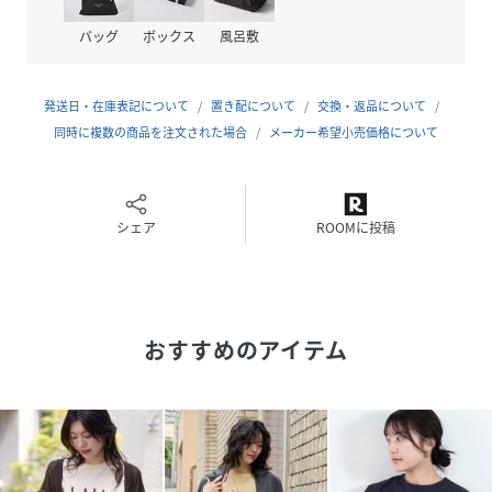
【fabric】
20/-天竺にピグメント+バイオ加工を施した生地を使用して
バッグ
ボックス
風呂敷
います。
加工によって色ムラが出ており、他にはないヴィンテージ感
をお楽しみいただけます。
発送日・在庫表記について
置き配について
交換・返品について
同時に複数の商品を注文された場合
メーカー希望小売価格について
【coordinate】
存在感がありながらも程よくシンプルなTシャツは、デニム
でカジュアルにも、スカートでフェミニンにも合わせていた
だける万能アイテムです。
シェア
ROOMに投稿
ドルマンスリーブなのでラフに着こなしていただけます。
※こちらの商品は独特な風合いを出すため、特殊な加工をほ
どこしております。
おすすめのアイテム
そのため一点一点多少表情が異なりますので、予めご了承く
ださい。
OFFWHITE：モデル身長165cm/着用サイズFREE
BEIGE：モデル身長158cm/着用サイズFREE
CHARCOAL：モデル身長158cm/着用サイズFREE