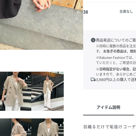
38
在庫なし
info
商品発送についてのご案
※同時に複数の商品を注文
す。
お急ぎの商品は、個
※Rakuten Fashi
ていただくと、ご希望の日
※日時指定がない場合、記
いますので、あらかじめご
local_shipping
3,980
円以上の購入で送
アイテム説明
羽織るだけで垢抜けコー