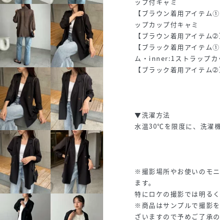
ップ付キャミ
【ブラウン着用アイテム①】s
ップカップ付キャミ
【ブラウン着用アイテム➁
【ブラック着用アイテム①
ム・inner:1ストラップ
【ブラック着用アイテム➁
▼洗濯方法
水温30℃を限度に、洗濯
※撮影場所やお使いのモ
ます。
特にロケの撮影では明る
※商品はサンプルで撮影
ざいますので予めご了承