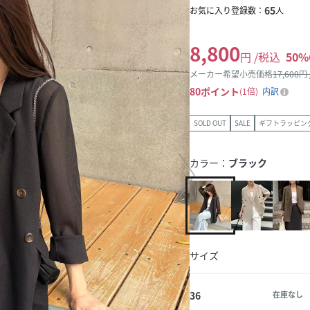
65
お気に入り登録数：
人
8,800
円 /税込
50
%
メーカー希望小売価格
17,600
円
80
ポイント
1倍
内訳
SOLD OUT
SALE
ギフトラッピン
カラー：
ブラック
サイズ
36
在庫なし