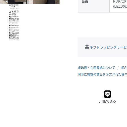
品番
RU9720
(
LEZ106
redeem
ギフトラッピングサービ
発送日・在庫表記について
置き
同時に複数の商品を注文された場
LINEで送る