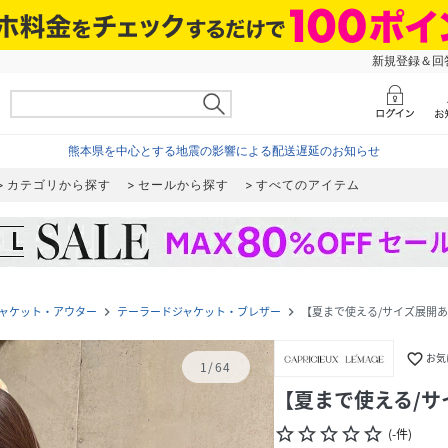
新規登録＆回答
熊本県を中心とする地震の影響による配送遅延のお知らせ
カテゴリから探す
セールから探す
すべてのアイテム
ャケット・アウター
テーラードジャケット・ブレザー
【夏まで使える/サイズ展開
navigate_next
navigate_next
favorite_border
お気
1
/
64
【夏まで使える/サ
star_border
star_border
star_border
star_border
star_border
(
-
件
)