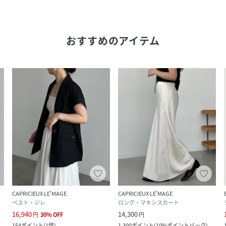
おすすめのアイテム
CAPRICIEUX LE'MAGE
CAPRICIEUX LE'MAGE
ベスト・ジレ
ロング・マキシスカート
16,940
14,300
円
30
%
OFF
円
154
ポイント
(
1倍
)
1,300
ポイント
(
10%ポイントバック
)