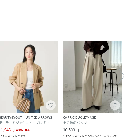
BEAUTY&YOUTH UNITED ARROWS
CAPRICIEUX LE'MAGE
CAPRI
テーラードジャケット・ブレザー
その他のパンツ
カー
11,946
16,500
9,350
円
40
%
OFF
円
108
ポイント
(
1倍
)
1,500
ポイント
(
10%ポイントバック
)
850
ポ