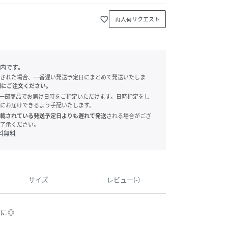
favorite_border
再入荷リクエスト
内です。
された場合、一番遅い発送予定日にまとめて発送いたしま
別にご注文ください。
onでは、一部商品でお届け日時をご指定いただけます。日時指定をし
にお届けできるよう手配いたします。
載されている発送予定日よりも遅れて発送
される場合がござ
了承ください。
料無料
サイズ
レビュー(-)
デに◎