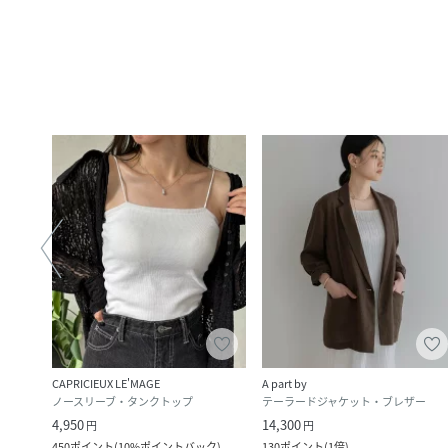
CAPRICIEUX LE'MAGE
A part by
ノースリーブ・タンクトップ
テーラードジャケット・ブレザー
4,950
14,300
円
円
450
ポイント
(
10%ポイントバック
)
130
ポイント
(
1倍
)