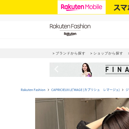
ブランドから探す
ショップから探す
navigate_before
Rakuten Fashion
CAPRICIEUX LE'MAGE (カプリシュ レマージュ)
ジ
navigate_next
navigate_next