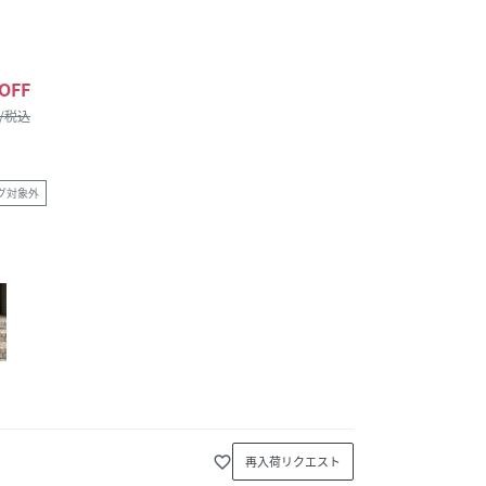
OFF
 /税込
グ対象外
favorite_border
再入荷リクエスト