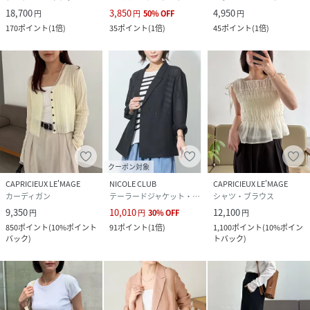
品番
RU9720_LEZ1061407A0001
18,700
3,850
4,950
(
LEZ1061407A0001-f-6 RU9720
)
円
円
50
%
OFF
円
170
ポイント
(
1倍
)
35
ポイント
(
1倍
)
45
ポイント
(
1倍
)
クーポン対象
CAPRICIEUX LE'MAGE
NICOLE CLUB
CAPRICIEUX LE'MAGE
カーディガン
テーラードジャケット・ブレザー
シャツ・ブラウス
9,350
10,010
12,100
円
円
30
%
OFF
円
850
ポイント
(
10%ポイント
91
ポイント
(
1倍
)
1,100
ポイント
(
10%ポイン
バック
)
トバック
)