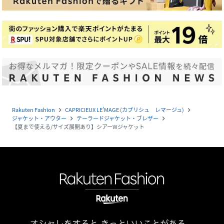
Rakuten Fashion
CAPRICIEUX LE'MAGE (カプリシュ レマージュ)
navigate_next
navigate_next
ジャケット・アウター
テーラードジャケット・ブレザー
navigate_next
navigate_next
【夏まで使える/サイズ展開あり】シアーWジャケット