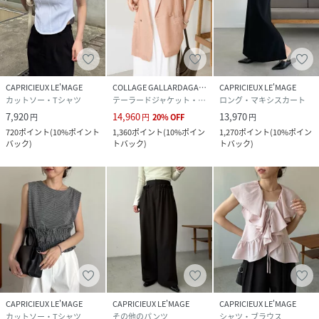
CAPRICIEUX LE'MAGE
COLLAGE GALLARDAGALANTE
CAPRICIEUX LE'MAGE
カットソー・Tシャツ
テーラードジャケット・ブレザー
ロング・マキシスカート
7,920
14,960
13,970
円
円
20
%
OFF
円
720
ポイント
(
10%ポイント
1,360
ポイント
(
10%ポイン
1,270
ポイント
(
10%ポイン
バック
)
トバック
)
トバック
)
CAPRICIEUX LE'MAGE
CAPRICIEUX LE'MAGE
CAPRICIEUX LE'MAGE
カットソー・Tシャツ
その他のパンツ
シャツ・ブラウス