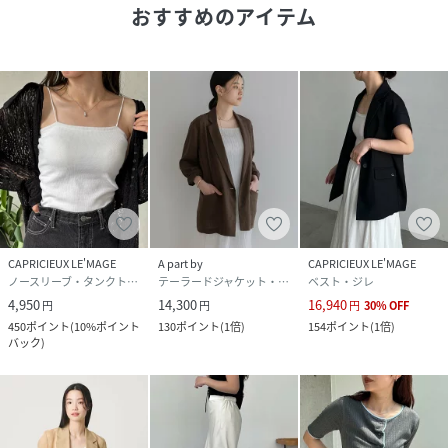
inner:1ストラップカップ付キャミ
おすすめのアイテム
【ブラウン着用アイテム➁】【低身長サイズあり】セミフレ
アデニム
【ブラック着用アイテム①】pants:【低身長サイズあり】セ
ミフレアデニム・inner:1ストラップカップ付キャミ
【ブラック着用アイテム➁】ギャザーノースリワンピース
▼洗濯方法
水温30℃を限度に、洗濯機で非常に弱い洗濯ができます。
CAPRICIEUX LE'MAGE
A part by
CAPRICIEUX LE'MAGE
ノースリーブ・タンクトップ
テーラードジャケット・ブレザー
ベスト・ジレ
4,950
14,300
16,940
円
円
円
30
%
OFF
※撮影場所やお使いのモニター環境により若干お色味が異な
450
ポイント
(
10%ポイント
130
ポイント
(
1倍
)
154
ポイント
(
1倍
)
バック
)
る場合がございます。
特にロケの撮影では明るく見える傾向にございます。
※商品はサンプルで撮影をしております。若干の仕様が変更
になる場合がございますので予めご了承の上ご注文ください
ますようお願いいたします。