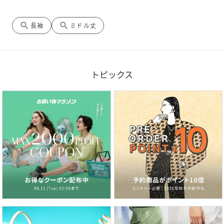
search
search
長袖
ミドル丈
トピックス