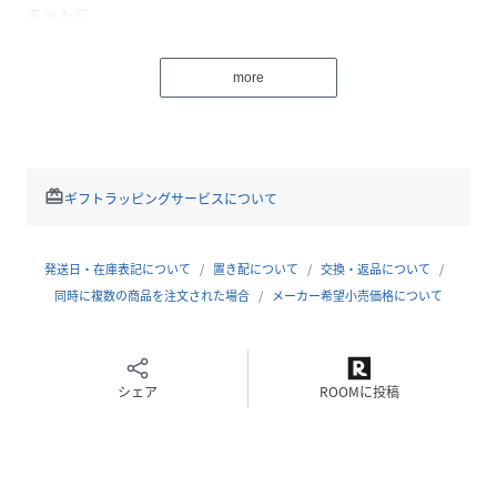
エットに
・オーバーサイズ過ぎず、すっきり着やせ効果◎
・さらりとしたドライタッチで清涼感のあるシアー素材を使
more
用
スタイリングポイント
・きれい目ボトムでオンスタイルに
・デニムやフレアスカートでデイリーにも◎
redeem
ギフトラッピングサービスについて
＊＊＊＊＊＊＊＊＊＊＊＊＊＊＊＊＊＊＊＊＊＊
透け感：あり
発送日・在庫表記について
置き配について
交換・返品について
裏地：なし
同時に複数の商品を注文された場合
メーカー希望小売価格について
伸縮性：なし
光沢感：なし
＊＊＊＊＊＊＊＊＊＊＊＊＊＊＊＊＊＊＊＊＊＊
シェア
ROOMに投稿
【ベージュ着用アイテム】pants:2タックチノパン・
inner:1ストラップカップ付キャミ
【ブラウン着用アイテム①】skirt:マキシIラインスカート・