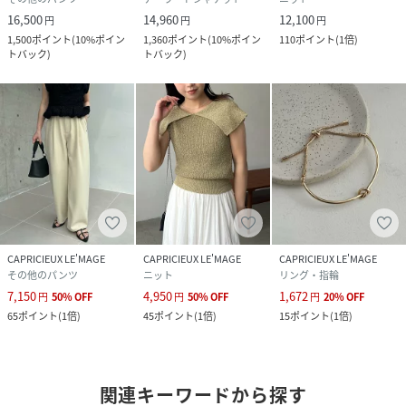
16,500
14,960
12,100
円
円
円
1,500
ポイント
(
10%ポイン
1,360
ポイント
(
10%ポイン
110
ポイント
(
1倍
)
トバック
)
トバック
)
CAPRICIEUX LE'MAGE
CAPRICIEUX LE'MAGE
CAPRICIEUX LE'MAGE
その他のパンツ
ニット
リング・指輪
7,150
4,950
1,672
円
50
%
OFF
円
50
%
OFF
円
20
%
OFF
65
ポイント
(
1倍
)
45
ポイント
(
1倍
)
15
ポイント
(
1倍
)
関連キーワードから探す