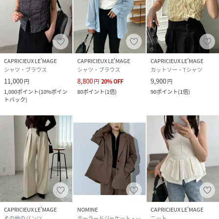
CAPRICIEUX LE'MAGE
CAPRICIEUX LE'MAGE
CAPRICIEUX LE'MAGE
シャツ・ブラウス
シャツ・ブラウス
カットソー・Tシャツ
11,000
8,800
9,900
円
円
20
%
OFF
円
1,000
ポイント
(
10%ポイン
80
ポイント
(
1倍
)
90
ポイント
(
1倍
)
トバック
)
CAPRICIEUX LE'MAGE
NOMINE
CAPRICIEUX LE'MAGE
その他のパンツ
テーラードジャケット・ブレザー
ニット