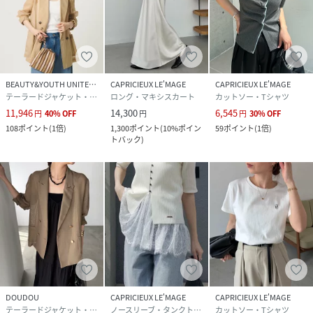
※濃色製品は、色移りすることがありますので、他の物と分
けて洗濯してください。
▼商品のお気に入り登録
完売カラーの再入荷通知や、ラスト1点の通知、セールの通
BEAUTY&YOUTH UNITED ARROWS
CAPRICIEUX LE'MAGE
CAPRICIEUX LE'MAGE
知も受け取ることができます。
テーラードジャケット・ブレザー
ロング・マキシスカート
カットソー・Tシャツ
▼ブランドのお気に入り登録
11,946
14,300
6,545
円
40
%
OFF
円
円
30
%
OFF
新商品や再入荷など、いち早くブランドのお得な情報を受け
108
ポイント
(
1倍
)
1,300
ポイント
(
10%ポイン
59
ポイント
(
1倍
)
取ることができます。
トバック
)
性別タイプ
レディース
原産国
中国
素材
ポリエステル 100%
サイズ
36、38
DOUDOU
CAPRICIEUX LE'MAGE
CAPRICIEUX LE'MAGE
テーラードジャケット・ブレザー
ノースリーブ・タンクトップ
カットソー・Tシャツ