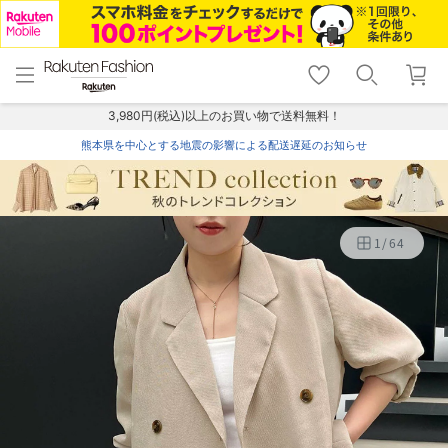
menu
home
search
favorite_border
shopping_cart
lock_outline
メニュー
トップ
検索
お気に入り
カート
ログイン
3,980円(税込)以上のお買い物で送料無料！
熊本県を中心とする地震の影響による配送遅延のお知らせ
1
/
64