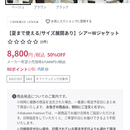
ベージュ
ブラウン
ブラック
favorite_border
お気に入りショップに登録する
【夏まで使える/サイズ展開あり】シアーWジャケット
star_border
star_border
star_border
star_border
star_border
(
0
件
)
8,800
円 /税込
50
%OFF
メーカー希望小売価格
17,600
円 /税込
80
ポイント
1倍
内訳
SOLD OUT
SALE
ギフトラッピング対象外
info
商品発送についてのご案内です。
※同時に複数の商品を注文された場合、一番遅い発送予定日にまとめ
て発送いたします。
お急ぎの商品は、個別にご注文ください。
※Rakuten Fashionでは、一部商品でお届け日時をご指定いただけま
す。日時指定をしていただくと、ご希望の日にお届けできるよう手配
いたします。
※日時指定がない場合、記載されている発送予定日よりも遅れて発送