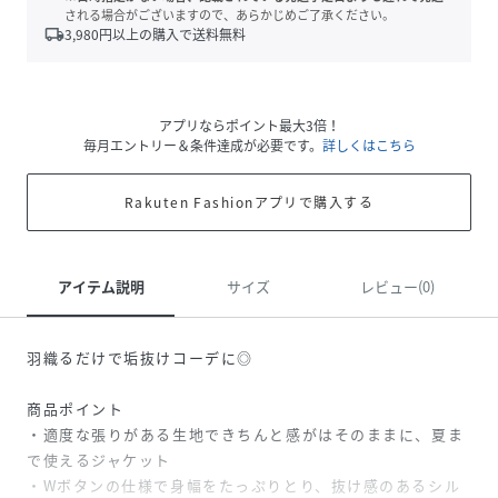
される場合がございますので、あらかじめご了承ください。
local_shipping
3,980
円以上の購入で送料無料
アプリならポイント最大3倍！
毎月エントリー＆条件達成が必要です。
詳しくはこちら
Rakuten Fashionアプリで購入する
アイテム説明
サイズ
レビュー(0)
羽織るだけで垢抜けコーデに◎
商品ポイント
・適度な張りがある生地できちんと感がはそのままに、夏ま
で使えるジャケット
・Wボタンの仕様で身幅をたっぷりとり、抜け感のあるシル