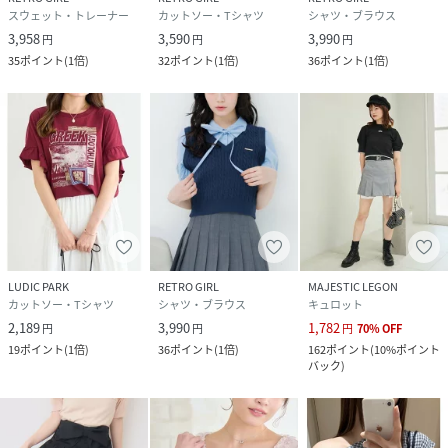
スウェット・トレーナー
カットソー・Tシャツ
シャツ・ブラウス
3,958
3,590
3,990
円
円
円
35
ポイント
(
1倍
)
32
ポイント
(
1倍
)
36
ポイント
(
1倍
)
LUDIC PARK
RETRO GIRL
MAJESTIC LEGON
カットソー・Tシャツ
シャツ・ブラウス
キュロット
2,189
3,990
1,782
円
円
円
70
%
OFF
19
ポイント
(
1倍
)
36
ポイント
(
1倍
)
162
ポイント
(
10%ポイント
バック
)