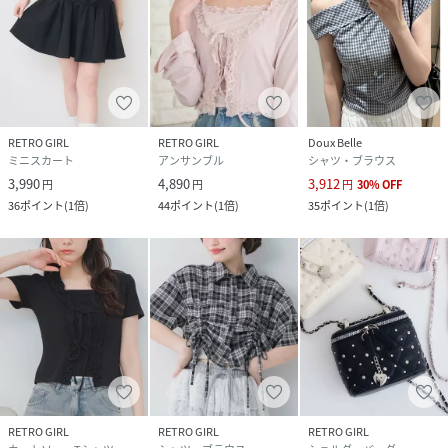
RETRO GIRL
RETRO GIRL
Doux Belle
ミニスカート
アンサンブル
シャツ・ブラウス
3,990
4,890
3,912
円
円
円
30
%
OFF
36
ポイント
(
1倍
)
44
ポイント
(
1倍
)
35
ポイント
(
1倍
)
RETRO GIRL
RETRO GIRL
RETRO GIRL