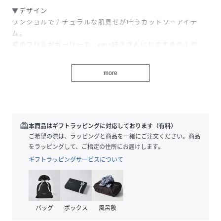
▼デザイン
ワンショルでナチュラルな肌見せが叶うカットソーアイテ
ム。
裾のフリルがガーリーで、ems好きさんにおすすめの１枚。
裾や肩のリボン部分に採用されているドット柄は今年のトレ
ンドで
more
ナチュラルにコーデに取り入れられるので、１枚でオシャレ
なスタイリングに。
▼コーディネート
どんなボトムと合わせてもおしゃれ感溢れるデザインアイテ
redeem
本商品はギフトラッピングに対応しております（有料）
ム。
ご希望の際は、ラッピングと商品を一緒にご注文ください。商品
ショートパンツやデニムスカートと合わせるのもおすすめ♪
をラッピングして、ご指定の住所にお届けします。
ギフトラッピングサービスについて
------------------------------
生地感：普通
伸縮性：ある
透け感：なし（ホワイトのみ多少ある）
バッグ
ボックス
風呂敷
裏地：なし