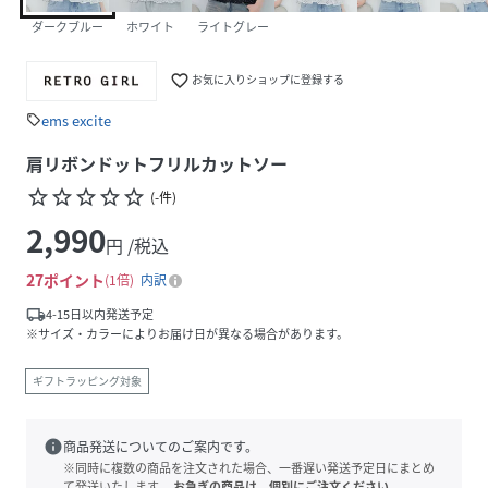
ダークブルー
ホワイト
ライトグレー
favorite_border
お気に入りショップに登録する
ems excite
sell
肩リボンドットフリルカットソー
star_border
star_border
star_border
star_border
star_border
(
-
件
)
2,990
円 /税込
27
ポイント
1倍
内訳
local_shipping
4-15日以内発送予定
※サイズ・カラーによりお届け日が異なる場合があります。
ギフトラッピング対象
info
商品発送についてのご案内です。
※同時に複数の商品を注文された場合、一番遅い発送予定日にまとめ
て発送いたします。
お急ぎの商品は、個別にご注文ください。