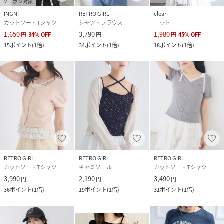
クーポン対象
INGNI
RETRO GIRL
clear
カットソー・Tシャツ
シャツ・ブラウス
ニット
1,650
3,790
1,980
円
34
%
OFF
円
円
45
%
OFF
15
ポイント
(
1倍
)
34
ポイント
(
1倍
)
18
ポイント
(
1倍
)
RETRO GIRL
RETRO GIRL
RETRO GIRL
カットソー・Tシャツ
キャミソール
カットソー・Tシャツ
3,990
2,190
3,490
円
円
円
36
ポイント
(
1倍
)
19
ポイント
(
1倍
)
31
ポイント
(
1倍
)