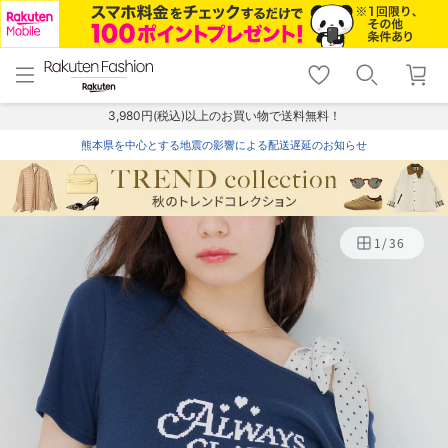
menu
home
search
favorite_border
shopping_cart
lock_outline
メニュー
トップ
検索
お気に入り
カート
ログイン
3,980円(税込)以上のお買い物で送料無料！
熊本県を中心とする地震の影響による配送遅延のお知らせ
1
/
36