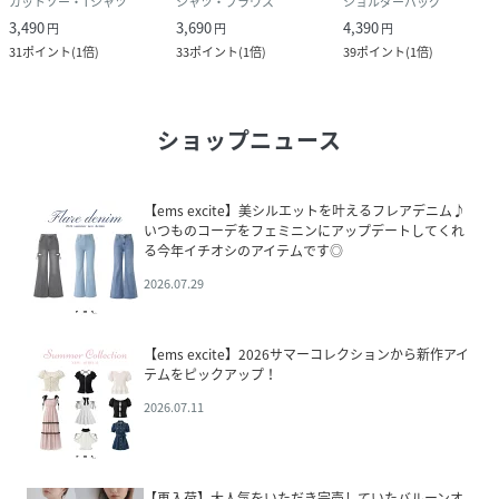
カットソー・Tシャツ
シャツ・ブラウス
ショルダーバッグ
3,490
3,690
4,390
円
円
円
31
ポイント
(
1倍
)
33
ポイント
(
1倍
)
39
ポイント
(
1倍
)
ショップニュース
【ems excite】美シルエットを叶えるフレアデニム♪
いつものコーデをフェミニンにアップデートしてくれ
る今年イチオシのアイテムです◎
2026.07.29
【ems excite】2026サマーコレクションから新作アイ
テムをピックアップ！
2026.07.11
【再入荷】大人気をいただき完売していたバルーンオ