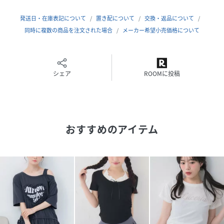
------------------------------
発送日・在庫表記について
置き配について
交換・返品について
▼ブランド紹介
同時に複数の商品を注文された場合
メーカー希望小売価格について
emsexcite(エムズエキサイト）
“morefunmorecute”
今をもっと楽しく
もっと可愛くいたい女の子に向けた
シェア
ROOMに投稿
girlycuteなブランド
#カットソー#フリル#ドット柄#肩リボン#ガーリー#ワンシ
ョルダー
おすすめのアイテム
▼注意事項
※撮影環境やモニター環境によって実際の商品とお色味が
多少異なってみえる場合がございます。
品番：ES657111C006 /品名：肩リボンドットフリルCT
性別タイプ
レディース