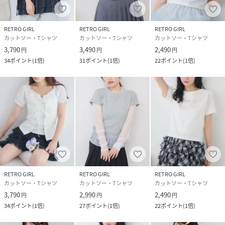
原産国
中国製
RETRO GIRL
RETRO GIRL
RETRO GIRL
素材
本体：ポリエステル67％ 綿33％
カットソー・Tシャツ
カットソー・Tシャツ
カットソー・Tシャツ
別布：ポリエステル100％
3,790
3,490
2,490
円
円
円
34
ポイント
(
1倍
)
31
ポイント
(
1倍
)
22
ポイント
(
1倍
)
サイズ
FRE
品番
RU9546_ES657111C006
(
ES657111C006-01-07 RU9546
)
RETRO GIRL
RETRO GIRL
RETRO GIRL
カットソー・Tシャツ
カットソー・Tシャツ
カットソー・Tシャツ
3,790
2,990
2,490
円
円
円
34
ポイント
(
1倍
)
27
ポイント
(
1倍
)
22
ポイント
(
1倍
)