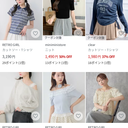
クーポン対象
クーポン対象
RETRO GIRL
miniministore
clear
カットソー・Tシャツ
ニット
カットソー・Tシャツ
3,190
1,490
1,980
円
円
50
%
OFF
円
37
%
OFF
29
ポイント
(
1倍
)
13
ポイント
(
1倍
)
18
ポイント
(
1倍
)
RETRO GIRL
RETRO GIRL
RETRO GIRL