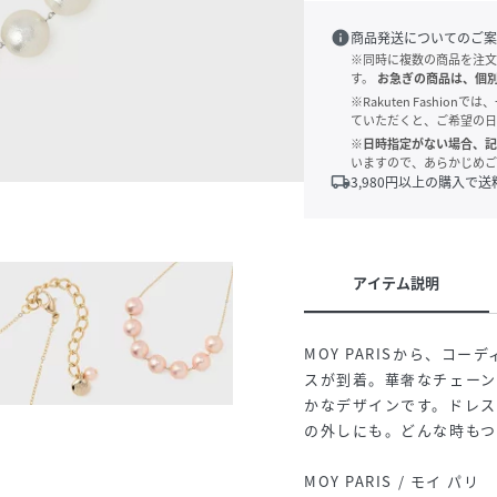
info
商品発送についてのご案
※同時に複数の商品を注文
す。
お急ぎの商品は、個
※Rakuten Fashi
ていただくと、ご希望の日
※日時指定がない場合、記
いますので、あらかじめご
local_shipping
3,980
円以上の購入で送
アイテム説明
MOY PARISから、コ
スが到着。華奢なチェー
かなデザインです。ドレス
の外しにも。どんな時もつ
MOY PARIS / モイ パリ