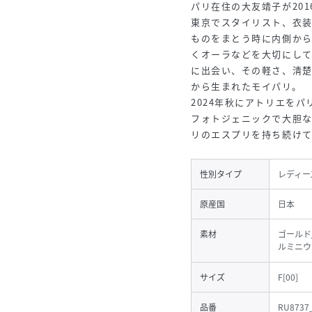
パリ在住の大友靖子が20
東京でスタイリスト、衣装
ものをまとう時に内側か
くオーラなどを大切にし
に出会い、その軽さ、清
から生まれたモイパリ。
2024年秋にアトリエをパ
フォトジェニックで大胆
リのエスプリを持ち続け
性別タイプ
レディー
原産国
日本
素材
ゴールド
ルミニウ
サイズ
F[00]
品番
RU8737