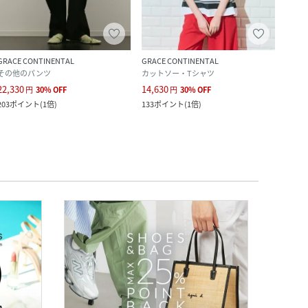
GRACE CONTINENTAL
GRACE CONTINENTAL
GRAC
その他のパンツ
カットソー・Tシャツ
その
22,330
14,630
15,9
円
30
%
OFF
円
30
%
OFF
203
ポイント
(
1倍
)
133
ポイント
(
1倍
)
145
ポ