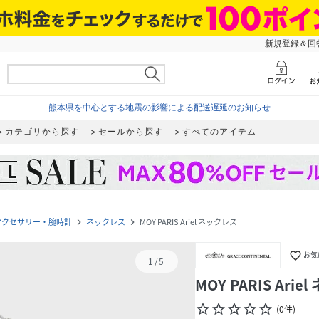
新規登録＆回答
熊本県を中心とする地震の影響による配送遅延のお知らせ
カテゴリから探す
セールから探す
すべてのアイテム
アクセサリー・腕時計
ネックレス
MOY PARIS Ariel ネックレス
navigate_next
navigate_next
favorite_border
お気
1
/
5
MOY PARIS Ari
star_border
star_border
star_border
star_border
star_border
(
0
件
)