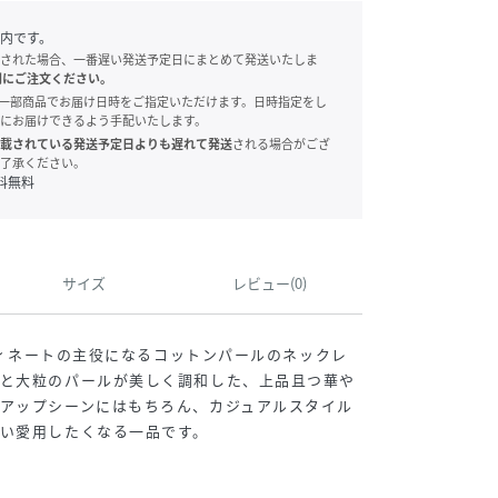
内です。
された場合、一番遅い発送予定日にまとめて発送いたしま
別にご注文ください。
onでは、一部商品でお届け日時をご指定いただけます。日時指定をし
にお届けできるよう手配いたします。
載されている発送予定日よりも遅れて発送
される場合がござ
了承ください。
料無料
サイズ
レビュー(0)
ーディネートの主役になるコットンパールのネックレ
ンと大粒のパールが美しく調和した、上品且つ華や
アップシーンにはもちろん、カジュアルスタイル
い愛用したくなる一品です。