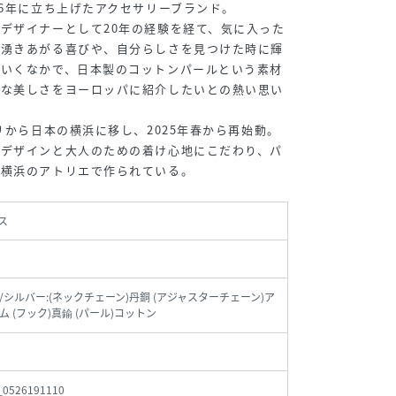
16年に立ち上げたアクセサリーブランド。
デザイナーとして20年の経験を経て、気に入った
ら湧きあがる喜びや、自分らしさを見つけた時に輝
ていくなかで、日本製のコットンパールという素材
楚な美しさをヨーロッパに紹介したいとの熱い思い
リから日本の横浜に移し、2025年春から再始動。
なデザインと大人のための着け心地にこだわり、パ
て横浜のアトリエで作られている。
ス
/シルバー:(ネックチェーン)丹銅 (アジャスターチェーン)ア
ム (フック)真鍮 (パール)コットン
_0526191110