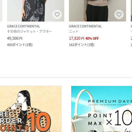
GRACE CONTINENTAL
GRACE CONTINENTAL
その他のジャケット・アウター
ニット
49,500
17,820
円
円
40
%
OFF
450
ポイント
(
1倍
)
162
ポイント
(
1倍
)