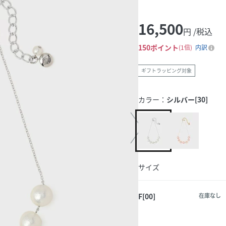
16,500
円 /税込
150
ポイント
1倍
内訳
ギフトラッピング対象
カラー：
シルバー[30]
サイズ
F[00]
在庫なし