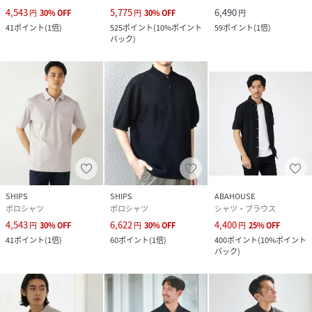
4,543
5,775
6,490
円
30
%
OFF
円
30
%
OFF
円
41
ポイント
(
1倍
)
525
ポイント
(
10%ポイント
59
ポイント
(
1倍
)
バック
)
SHIPS
SHIPS
ABAHOUSE
ポロシャツ
ポロシャツ
シャツ・ブラウス
4,543
6,622
4,400
円
30
%
OFF
円
30
%
OFF
円
25
%
OFF
41
ポイント
(
1倍
)
60
ポイント
(
1倍
)
400
ポイント
(
10%ポイント
バック
)