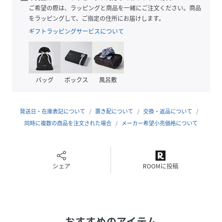
余計な装飾を省いたミニマルなデザインで着回しやすさを追
ご希望の際は、ラッピングと商品を一緒にご注文ください。商品
求しました。
をラッピングして、ご指定の住所にお届けします。
ギフトラッピングサービスについて
【コーディネート】
様々なスタイリングに欠かせないデイリーアイテム。
ジャケットのインナーとしてオフィシャルな合わせから、ア
クティブでカジュアルなシーンにも着用いただけます。
バッグ
ボックス
風呂敷
同素材半袖Tシャツ（71529721008）の展開もございます。
発送日・在庫表記について
置き配について
交換・返品について
性別タイプ
メンズ
同時に複数の商品を注文された場合
メーカー希望小売価格について
原産国
中国
素材
本体 ポリエステル58% コットン29% ナイロン
シェア
ROOMに投稿
11% ポリウレタン2%
サイズ
44、46、48、50
クリーニング
洗濯機可
おすすめのアイテム