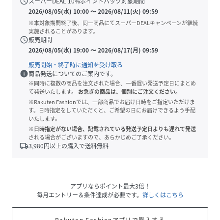
schedule
スーパーDEAL
10
%ポイントバック対象期間
2026/08/05(水) 10:00
〜
2026/08/11(火) 09:59
※本対象期間終了後、同一商品にてスーパーDEALキャンペーンが継続
実施されることがあります。
schedule
販売期間
2026/08/05(水) 19:00
〜
2026/08/17(月) 09:59
販売開始・終了時に通知を受け取る
info
商品発送についてのご案内です。
※同時に複数の商品を注文された場合、一番遅い発送予定日にまとめ
て発送いたします。
お急ぎの商品は、個別にご注文ください。
※Rakuten Fashionでは、一部商品でお届け日時をご指定いただけま
す。日時指定をしていただくと、ご希望の日にお届けできるよう手配
いたします。
※日時指定がない場合、記載されている発送予定日よりも遅れて発送
される場合がございますので、あらかじめご了承ください。
local_shipping
3,980
円以上の購入で送料無料
アプリならポイント最大3倍！
毎月エントリー＆条件達成が必要です。
詳しくはこちら
Rakuten Fashionアプリで購入する