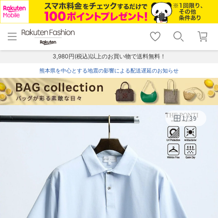
menu
home
search
favorite_border
shopping_cart
lock_outline
メニュー
トップ
検索
お気に入り
カート
ログイン
3,980円(税込)以上のお買い物で送料無料！
熊本県を中心とする地震の影響による配送遅延のお知らせ
1
/
39