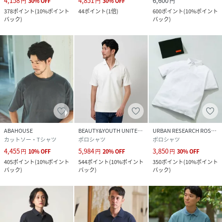
4,158
4,851
6,600
円
30
%
OFF
円
30
%
OFF
円
378
ポイント
(
10%ポイント
44
ポイント
(
1倍
)
600
ポイント
(
10%ポイント
バック
)
バック
)
ABAHOUSE
BEAUTY&YOUTH UNITED ARROWS
URBAN RESEARCH ROSSO
カットソー・Tシャツ
ポロシャツ
ポロシャツ
4,455
5,984
3,850
円
10
%
OFF
円
20
%
OFF
円
30
%
OFF
405
ポイント
(
10%ポイント
544
ポイント
(
10%ポイント
350
ポイント
(
10%ポイント
バック
)
バック
)
バック
)