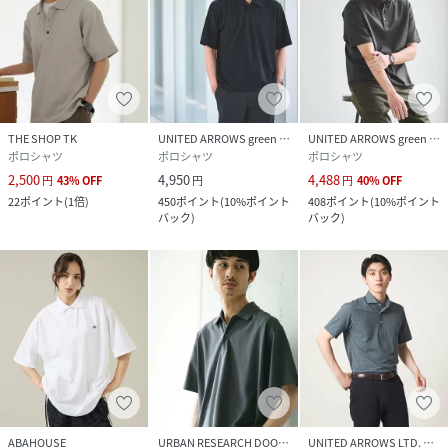
THE SHOP TK
UNITED ARROWS green label relaxing
UNITED ARROWS green label relaxing
ポロシャツ
ポロシャツ
ポロシャツ
2,500
4,950
4,488
円
43
%
OFF
円
円
40
%
OFF
22
ポイント
(
1倍
)
450
ポイント
(
10%ポイント
408
ポイント
(
10%ポイント
バック
)
バック
)
ABAHOUSE
URBAN RESEARCH DOORS
UNITED ARROWS LTD. OUTLET