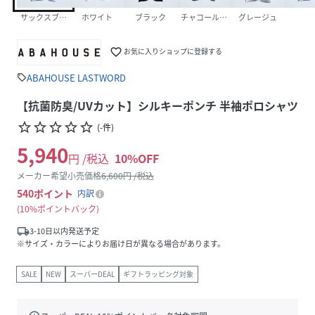
サックスブルー
ホワイト
ブラック
チャコールグレー
グレージュ
favorite_border
お気に入りショップに登録する
ABAHOUSE LASTWORD
sell
【抗菌防臭/UVカット】シルキーポンチ 半袖ポロシャツ
star_border
star_border
star_border
star_border
star_border
(
-
件
)
5,940
円 /税込
10
%OFF
メーカー希望小売価格
6,600
円 /税込
540
ポイント
内訳
10%ポイントバック
local_shipping
3-10日以内発送予定
※サイズ・カラーによりお届け日が異なる場合があります。
SALE
NEW
スーパーDEAL
ギフトラッピング対象