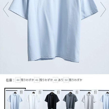
在庫：
44
残りわずか
46
残りわずか
48
あり
50
残りわずか