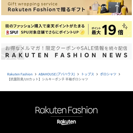
Rakuten Fashion
ABAHOUSE (アバハウス)
トップス
ポロシャツ
navigate_next
navigate_next
navigate_next
navigate_next
【抗菌防臭/UVカット】シルキーポンチ 半袖ポロシャツ