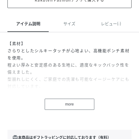
アイテム説明
サイズ
レビュー(-)
【素材】
さらりとしたシルキータッチが心地よい、高機能ポンチ素材
を使用。
程よい厚みと安定感のある生地に、適度なキックバック性を
備えました。
型崩れしにくく、ご家庭での洗濯も可能なイージーケアにも
対応しています。
さらに、UVカット・抗菌防臭・吸水速乾といった機能を兼ね
備え、デイリーからアクティブなシーンまで幅広く活躍しま
more
す。
【デザイン】
程よくゆとりを持たせたリラックスシルエットで、大人でも
取り入れやすいバランスに仕上げたポンチポロシャツ。
redeem
本商品はギフトラッピングに対応しております（有料）