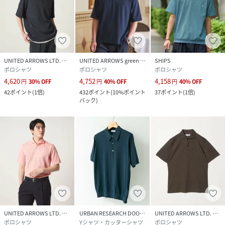
UNITED ARROWS LTD. OUTLET
UNITED ARROWS green label relaxing
SHIPS
ポロシャツ
ポロシャツ
ポロシャツ
4,620
4,752
4,158
円
30
%
OFF
円
40
%
OFF
円
40
%
OFF
42
ポイント
(
1倍
)
432
ポイント
(
10%ポイント
37
ポイント
(
1倍
)
バック
)
UNITED ARROWS LTD. OUTLET
URBAN RESEARCH DOORS
UNITED ARROWS LTD. OUTLET
ポロシャツ
Yシャツ・カッターシャツ
ポロシャツ