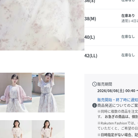
36(S)
在庫あり
38(M)
通常1-4
40(L)
在庫なし
42(LL)
在庫なし
schedule
販売期間
2026/08/08(土) 00:40
販売開始・終了時に通知
info
商品発送についてのご案
※同時に複数の商品を注文
す。
お急ぎの商品は、個
※Rakuten Fashi
ていただくと、ご希望の日
※日時指定がない場合、記