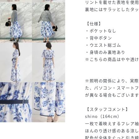
リントを載せた表地を使
裏地にはサラッとしたタ
【仕様】
・ポケットなし
・背中ボタン
・ウエスト総ゴム
・身頃のみ裏地あり
※こちらの商品はやや透
※照明の関係により、実際
た、パソコン・スマート
が異なる場合もございます
【スタッフコメント】
shino（164cm）
一枚で着映えするフレア袖
ほんのり透け感のある涼
配色が全体をぐっと引き締