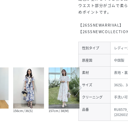
ウエスト部分がゴムで柔
めポイントです。
【26SSNEWARRIVAL】
【26SSNEWCOLLECTIO
性別タイプ
レディー
原産国
中国製
素材
表地・裏
サイズ
36(S)、3
クリーニング
手洗い可
品番
RU8579
156cm / 36(S)
157cm / 38(M)
164cm / 38(M)
164cm
(
202601