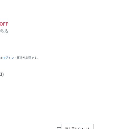
OFF
 /税込
は
ログイン
・獲得が必要です。
3)
favorite_border
再入荷リクエスト