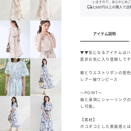
いますので、あらかじめご
local_shipping
3,980
円以上の購入で送
アイテム説明
▼▼気になるアイテムは
是非お気に入り登録して
裾とウエストリボンの配
レアー袖ワンピース
～POINT～
袖と身頃にシャーリング
し可能。
【素材】
ポコポコとした表面感と