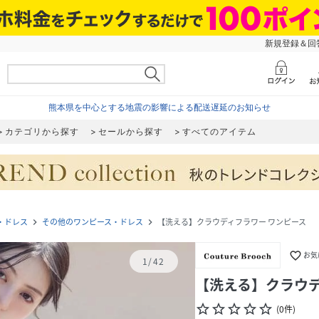
新規登録＆回答
熊本県を中心とする地震の影響による配送遅延のお知らせ
カテゴリから探す
セールから探す
すべてのアイテム
・ドレス
その他のワンピース・ドレス
【洗える】クラウディフラワー ワンピース
navigate_next
navigate_next
favorite_border
お気
1
/
42
【洗える】クラウデ
star_border
star_border
star_border
star_border
star_border
(
0
件
)