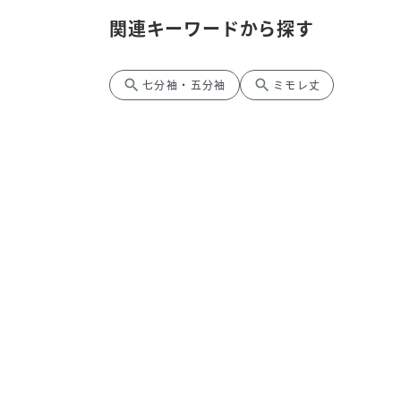
関連キーワードから探す
search
search
七分袖・五分袖
ミモレ丈