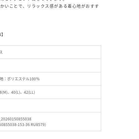
らかいことで、リラックス感がある着心地がおすす
N】
ス
地：ポリエステル100％
8(M)、40(L)、42(LL)
_20260150855038
 / 38(M)
156cm / 36(S)
156cm / 36(S)
155cm / 38(M)
50855038-153-36 RU8579
)