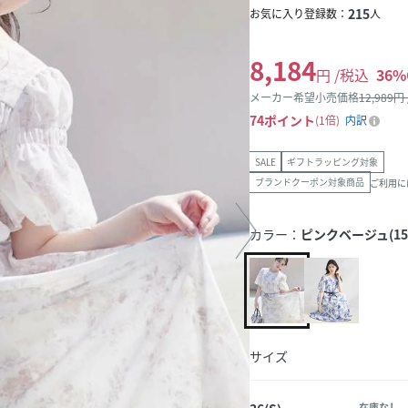
215
お気に入り登録数：
人
8,184
円 /税込
36
%
メーカー希望小売価格
12,989
円
74
ポイント
1倍
内訳
SALE
ギフトラッピング対象
ブランドクーポン対象商品
ご利用に
カラー：
ピンクベージュ(15
サイズ
在庫なし