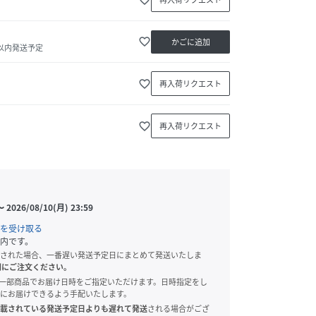
favorite_border
かごに追加
日以内発送予定
favorite_border
再入荷リクエスト
favorite_border
再入荷リクエスト
〜
2026/08/10(月) 23:59
を受け取る
内です。
された場合、一番遅い発送予定日にまとめて発送いたしま
別にご注文ください。
onでは、一部商品でお届け日時をご指定いただけます。日時指定をし
にお届けできるよう手配いたします。
載されている発送予定日よりも遅れて発送
される場合がござ