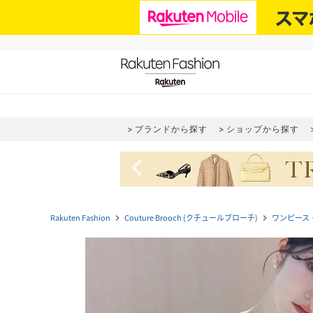
ブランドから探す
ショップから探す
navigate_before
Rakuten Fashion
Couture Brooch (クチュールブローチ)
ワンピース
navigate_next
navigate_next