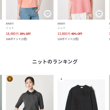
ANAYI
ANAYI
ニット
ニット
18,480
13,860
円
30
%
OFF
円
40
%
OFF
168
ポイント
(
1倍
)
126
ポイント
(
1倍
)
ニット
のランキング
3
4