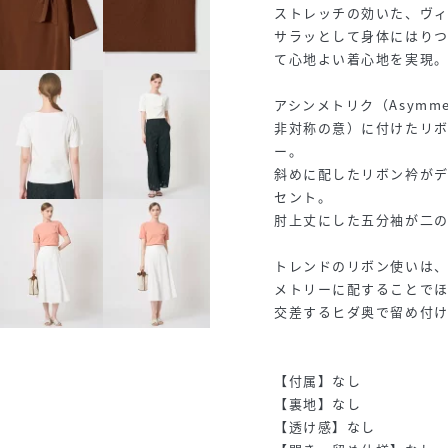
ストレッチの効いた、ヴ
サラッとして身体にはり
て心地よい着心地を実現
アシンメトリク（Asymm
非対称の意）に付けたリ
ー。
斜めに配したリボン衿が
セント。
肘上丈にした五分袖が二
トレンドのリボン使いは
メトリーに配することで
交差するヒダ奥で留め付
【付属】なし
【裏地】なし
【透け感】なし