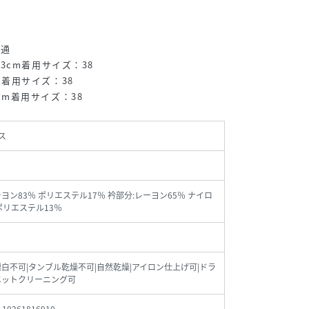
普通
l:173cm着用サイズ：38
3cm着用サイズ：38
73cm着用サイズ：38
ス
ーヨン83％ ポリエステル17％ 衿部分:レーヨン65％ ナイロ
 ポリエステル13％
漂白不可|タンブル乾燥不可|自然乾燥|アイロン仕上げ可|ドラ
エットクリーニング可