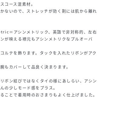
ィスコース混素材。
つかないので、ストレッチが効く割には肌から離れ
。
etric＝アシンメトリック、英語で非対称的、左右
ボンが映える襟元もアシンメトリクなプルオーバ
デコルテを飾ります。タックを入れたリボンがアク
の腕もカバーして品良く決まります。
、リボン結びではなくタイの様にあしらい、アシン
ほんの少しモード感をプラス。
けることで着用時のおさまりもよく仕上げました。