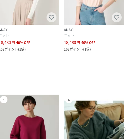
ANAYI
ANAYI
ANAYI
ニット
ニット
カット
18,480
18,480
20,0
円
40
%
OFF
円
40
%
OFF
168
ポイント
(
1倍
)
168
ポイント
(
1倍
)
182
ポ
5
6
7