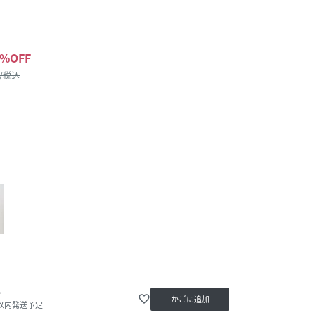
%OFF
 /税込
か
favorite_border
かごに追加
日以内発送予定