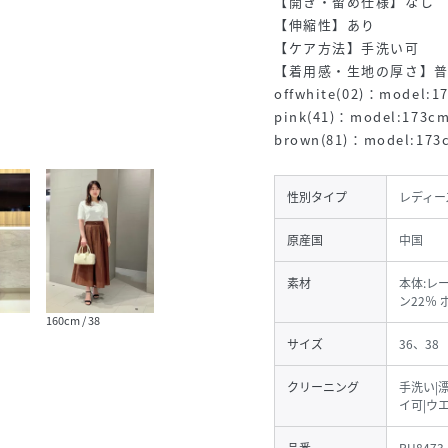
【開き・留め仕様】なし
【伸縮性】あり
【ケア方法】手洗い可
【着用感・生地の厚さ】
offwhite(02)：mode
pink(41)：model:17
brown(81)：model:1
性別タイプ
レディー
原産国
中国
素材
本体:レ
ン22％
160cm / 38
サイズ
36、38
クリーニング
手洗い|
イ可|ウ