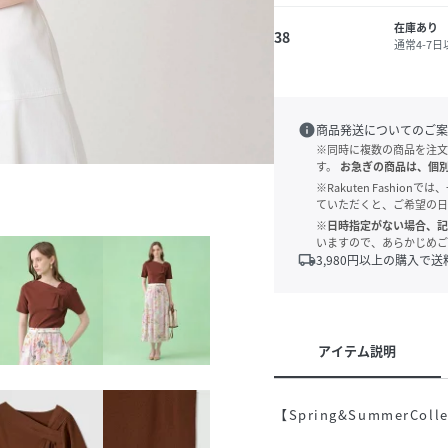
在庫あり
38
通常4-7
info
商品発送についてのご案
※同時に複数の商品を注文
す。
お急ぎの商品は、個
※Rakuten Fashi
ていただくと、ご希望の日
※日時指定がない場合、記
いますので、あらかじめご
local_shipping
3,980
円以上の購入で送
アイテム説明
【Spring&SummerColle