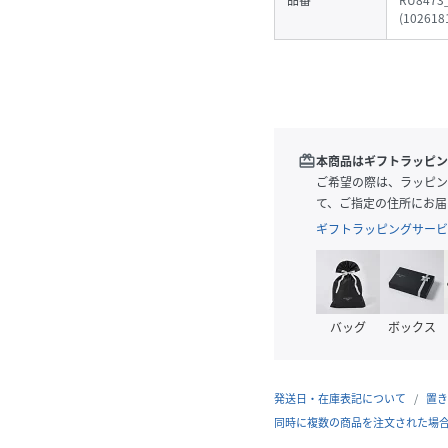
品番
RU8473
(
102618
redeem
本商品はギフトラッピン
ご希望の際は、ラッピン
て、ご指定の住所にお届
ギフトラッピングサービ
バッグ
ボックス
発送日・在庫表記について
置き
同時に複数の商品を注文された場