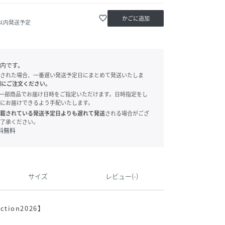
favorite_border
かごに追加
日以内発送予定
内です。
された場合、一番遅い発送予定日にまとめて発送いたしま
別にご注文ください。
onでは、一部商品でお届け日時をご指定いただけます。日時指定をし
にお届けできるよう手配いたします。
載されている発送予定日よりも遅れて発送
される場合がござ
了承ください。
料無料
サイズ
レビュー(-)
ction2026】