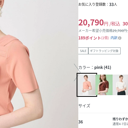
33
お気に入り登録数：
人
20,790
円 /税込
30
メーカー希望小売価格
29,700
円
189
ポイント
1倍
内訳
SALE
ギフトラッピング対象
カラー：
pink (41)
サイズ
残りわず
36
通常4-7