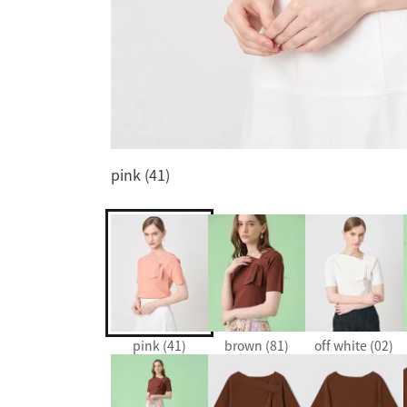
pink (41)
pink (41)
brown (81)
off white (02)