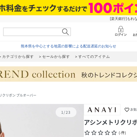
[楽天銀行]もれ
熊本県を中心とする地震の影響による配送遅延のお知らせ
カテゴリから探す
セールから探す
すべてのアイテム
リクリボン プルオーバー
favorite_border
お気
1
/
23
アシンメトリクリボ
star_border
star_border
star_border
star_border
star_border
(
-
件
)