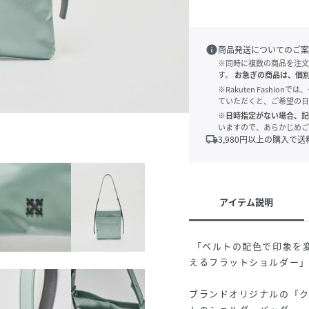
info
商品発送についてのご案
※同時に複数の商品を注文
す。
お急ぎの商品は、個
※Rakuten Fashi
ていただくと、ご希望の日
※日時指定がない場合、記
いますので、あらかじめご
local_shipping
3,980
円以上の購入で送
アイテム説明
「ベルトの配色で印象を
えるフラットショルダー
ブランドオリジナルの「