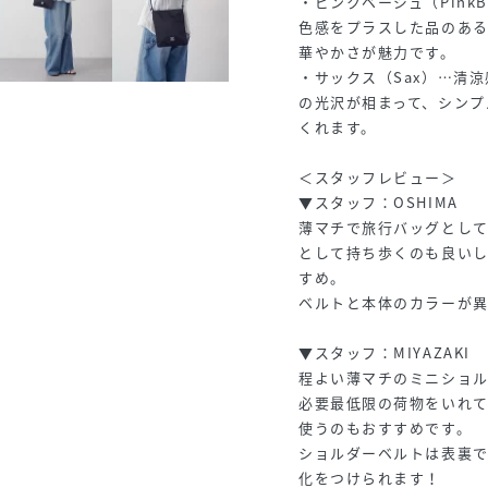
・ピンクベージュ（Pink
色感をプラスした品のあ
華やかさが魅力です。
・サックス（Sax）…清
の光沢が相まって、シンプ
くれます。
＜スタッフレビュー＞
▼スタッフ：OSHIMA
薄マチで旅行バッグとし
として持ち歩くのも良い
すめ。
ベルトと本体のカラーが異
▼スタッフ：MIYAZAKI
程よい薄マチのミニショ
必要最低限の荷物をいれて
使うのもおすすめです。
ショルダーベルトは表裏
化をつけられます！