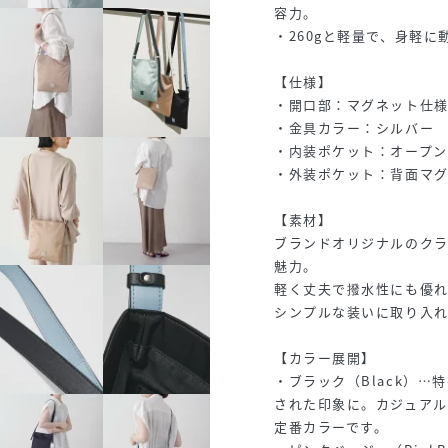
容力。
・260gと軽量で、身軽
【仕様】
・開口部：マグネット仕
・金具カラー：シルバー
・内装ポケット：オープン
・外装ポケット：背面マグ
【素材】
ブランドオリジナルのク
魅力。
軽く丈夫で撥水性にも優
シンプルな装いに取り入
【カラー展開】
・ブラック（Black）
された印象に。カジュア
定番カラーです。