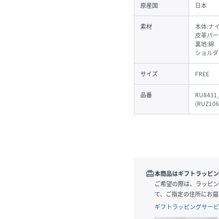
原産国
日本
素材
本体:ナ
皮革パー
裏地:綿
ショルダ
サイズ
FREE
品番
RU8431
(
RUZ106
redeem
本商品はギフトラッピン
ご希望の際は、ラッピン
て、ご指定の住所にお届
ギフトラッピングサービ