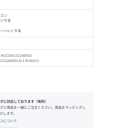
イロン
ツ:牛革
ーベルト:牛革
_RUZ1061522A0003
1522A0003-b-1 RU8431
)
グに対応しております（有料）
グと商品を一緒にご注文ください。商品をラッピングし
けします。
スについて