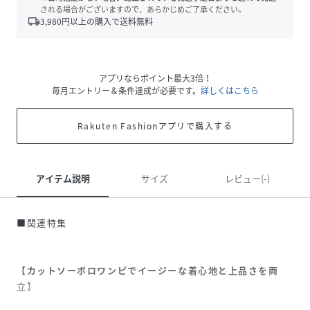
される場合がございますので、あらかじめご了承ください。
local_shipping
3,980
円以上の購入で送料無料
アプリならポイント最大3倍！
毎月エントリー＆条件達成が必要です。
詳しくはこちら
Rakuten Fashionアプリで購入する
アイテム説明
サイズ
レビュー(-)
■関連特集
【カットソーポロワンピでイージーな着心地と上品さを両
立】