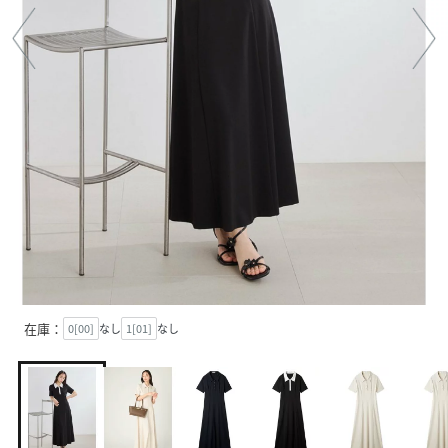
在庫：
0[00]
なし
1[01]
なし