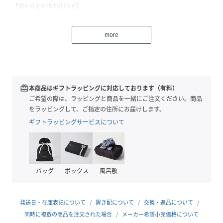
【Design/Styling】
爽やかで今っぽいポロデザインのワンピースを、伸縮性のあ
るカットソー生地でお作りしました。
more
ラフに転びすぎないように、落ち感のある風合いや、身体が
きれいに見えるパネルライン切り替え、優しく広がるセミフ
レアシルエットで女性らしさはキープ。
着心地のよさと上品見えを叶えてくれる、暑い季節にも頼れ
る1枚です。
redeem
本商品はギフトラッピングに対応しております（有料）
色展開は全3色。ニュアンスたっぷりなBEG、知的なNVY、
ご希望の際は、ラッピングと商品を一緒にご注文ください。商品
配色を効かせたBLKからお選びいただけます。
をラッピングして、ご指定の住所にお届けします。
軽やかな素材のため、BEGは透け感がございます。インナー
ギフトラッピングサービスについて
の着用をおすすめいたします。
※照明の関係により、実際よりも色味が違って見える場合が
あります。
バッグ
ボックス
風呂敷
またパソコン・スマートフォンなどの環境により、若干製品
と画像のカラーが異なる場合もございます。予めご了承くだ
さい。
発送日・在庫表記について
置き配について
交換・返品について
商品の色味は、商品単品画像をご参照下さい。
同時に複数の商品を注文された場合
メーカー希望小売価格について