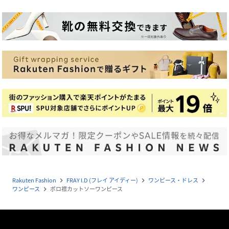
Rakuten Fashion
FRAY I.D (フレイ アイディー)
ワンピース・ドレス
navigate_next
navigate_next
navigate_next
ワンピース
ポロ襟カットソーワンピース
navigate_next