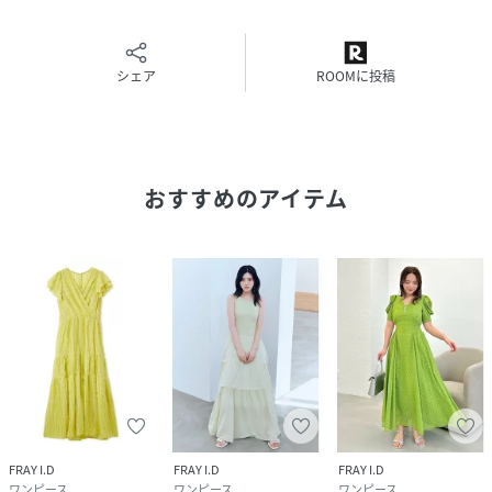
※商品画像はサンプルのため、色味やサイズ等の仕様に変更
がある場合がございますので、予めご了承ください。
シェア
ROOMに投稿
性別タイプ
レディース
原産国
中国
素材
レーヨン64%,ナイロン32%,ポリウレタン4%
おすすめのアイテム
サイズ
0[00]、1[01]
品番
RU8156_FWCO262089
(
FWCO262089-Lb-33 RU8156
)
FRAY I.D
FRAY I.D
FRAY I.D
ワンピース
ワンピース
ワンピース