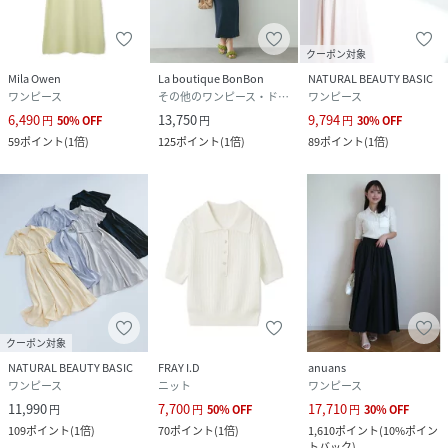
クーポン対象
Mila Owen
La boutique BonBon
NATURAL BEAUTY BASIC
ワンピース
その他のワンピース・ドレス
ワンピース
6,490
13,750
9,794
円
50
%
OFF
円
円
30
%
OFF
59
ポイント
(
1倍
)
125
ポイント
(
1倍
)
89
ポイント
(
1倍
)
クーポン対象
NATURAL BEAUTY BASIC
FRAY I.D
anuans
ワンピース
ニット
ワンピース
11,990
7,700
17,710
円
円
50
%
OFF
円
30
%
OFF
109
ポイント
(
1倍
)
70
ポイント
(
1倍
)
1,610
ポイント
(
10%ポイン
トバック
)