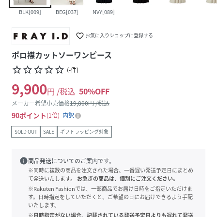
BLK[009]
BEG[037]
NVY[089]
favorite_border
お気に入りショップに登録する
ポロ襟カットソーワンピース
star_border
star_border
star_border
star_border
star_border
(
-
件
)
9,900
円 /税込
50
%OFF
メーカー希望小売価格
19,800
円 /税込
90
ポイント
1倍
内訳
SOLD OUT
SALE
ギフトラッピング対象
info
商品発送についてのご案内です。
※同時に複数の商品を注文された場合、一番遅い発送予定日にまとめ
て発送いたします。
お急ぎの商品は、個別にご注文ください。
※Rakuten Fashionでは、一部商品でお届け日時をご指定いただけま
す。日時指定をしていただくと、ご希望の日にお届けできるよう手配
いたします。
※日時指定がない場合、記載されている発送予定日よりも遅れて発送