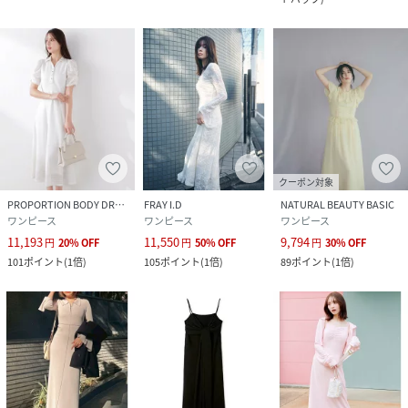
クーポン対象
PROPORTION BODY DRESSING
FRAY I.D
NATURAL BEAUTY BASIC
ワンピース
ワンピース
ワンピース
11,193
11,550
9,794
円
20
%
OFF
円
50
%
OFF
円
30
%
OFF
101
ポイント
(
1倍
)
105
ポイント
(
1倍
)
89
ポイント
(
1倍
)