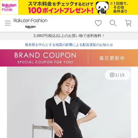
menu
home
search
favorite_border
shopping_cart
lock_outline
メニュー
トップ
検索
お気に入り
カート
ログイン
3,980円(税込)以上のお買い物で送料無料！
熊本県を中心とする地震の影響による配送遅延のお知らせ
1
/
15