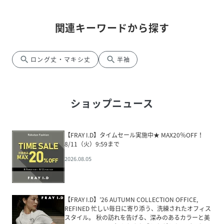
関連キーワードから探す
search
search
ロング丈・マキシ丈
半袖
ショップニュース
【FRAY I.D】タイムセール実施中★ MAX20％OFF！
8/11（火）9:59まで
2026.08.05
【FRAY I.D】’26 AUTUMN COLLECTION OFFICE,
REFINED 忙しい毎日に寄り添う、洗練されたオフィス
スタイル。 秋の訪れを告げる、深みのあるカラーと美