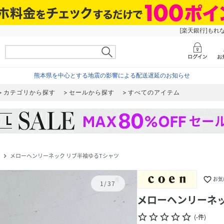
[楽天銀行]もれ
熊本県を中心とする地震の影響による配送遅延のお知らせ
カテゴリから探す
セールから探す
すべてのアイテム
メローヘンリーネック リブ半袖ゆるTシャツ
navigate_next
favorite_border
お気
1
/
37
メローヘンリーネッ
star_border
star_border
star_border
star_border
star_border
(
-
件
)