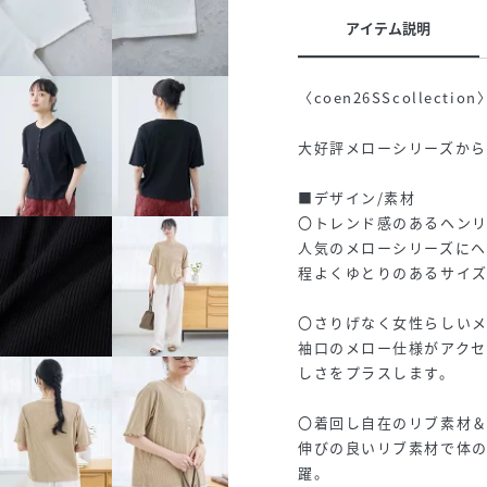
アイテム説明
〈coen26SScollection
大好評メローシリーズか
■デザイン/素材
〇トレンド感のあるヘン
人気のメローシリーズに
程よくゆとりのあるサイ
〇さりげなく女性らしい
袖口のメロー仕様がアク
しさをプラスします。
〇着回し自在のリブ素材
伸びの良いリブ素材で体
躍。