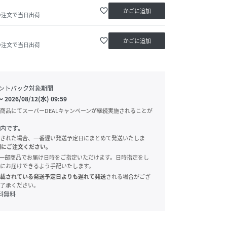
favorite_border
かごに追加
の注文で当日出荷
favorite_border
かごに追加
の注文で当日出荷
ントバック対象期間
〜
2026/08/12(水) 09:59
商品にてスーパーDEALキャンペーンが継続実施されることが
内です。
された場合、一番遅い発送予定日にまとめて発送いたしま
別にご注文ください。
onでは、一部商品でお届け日時をご指定いただけます。日時指定をし
にお届けできるよう手配いたします。
載されている発送予定日よりも遅れて発送
される場合がござ
了承ください。
料無料