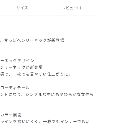
サイズ
レビュー(-)
〉
ら、今っぽヘンリーネックが新登場
リーネックデザイン
ヘンリーネックが新登場。
ズ感で、一枚でも着やすい仕上がりに。
メローディテール
セントになり、シンプルな中にもやわらかな女性ら
＆カラー展開
のラインを拾いにくく、一枚でもインナーでも活