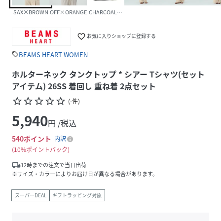
SAX×BROWN
OFF×ORANGE
CHARCOAL×BLACK
favorite_border
お気に入りショップに登録する
BEAMS HEART WOMEN
sell
ホルターネック タンクトップ * シアー Tシャツ(セット
アイテム) 26SS 着回し 重ね着 2点セット
star_border
star_border
star_border
star_border
star_border
(
-
件
)
5,940
円 /税込
540
ポイント
内訳
10%ポイントバック
local_shipping
12時までの注文で当日出荷
※サイズ・カラーによりお届け日が異なる場合があります。
スーパーDEAL
ギフトラッピング対象