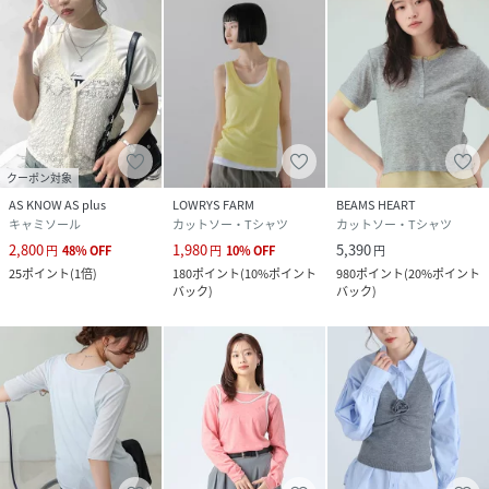
クーポン対象
AS KNOW AS plus
LOWRYS FARM
BEAMS HEART
キャミソール
カットソー・Tシャツ
カットソー・Tシャツ
2,800
1,980
5,390
円
48
%
OFF
円
10
%
OFF
円
25
ポイント
(
1倍
)
180
ポイント
(
10%ポイント
980
ポイント
(
20%ポイント
バック
)
バック
)