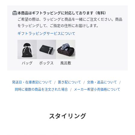
せスタイルが、夏のイベントを鮮やかに彩ります。
redeem
本商品はギフトラッピングに対応しております（有料）
■素材感
ご希望の際は、ラッピングと商品を一緒にご注文ください。商品
Tシャツは程よく透け感のある素材。ホルターネックタンク
をラッピングして、ご指定の住所にお届けします。
トップは表面感のある綿混素材を使用。
ギフトラッピングサービスについて
■ケア方法
手洗い可（詳細は商品についている品質表示ラベルをご覧く
ださい）
バッグ
ボックス
風呂敷
※光の当たり具合やパソコンなどの閲覧環境によって実際の
色味と異なって見える場合がございます。予めご了承くださ
発送日・在庫表記について
置き配について
交換・返品について
い。
同時に複数の商品を注文された場合
メーカー希望小売価格について
※商品の色味は商品単体で撮影した画像をご参照ください。
[H：171cm]
スタイリング
性別タイプ
レディース