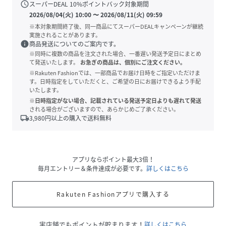
schedule
スーパーDEAL
10
%ポイントバック対象期間
2026/08/04(火) 10:00
〜
2026/08/11(火) 09:59
※本対象期間終了後、同一商品にてスーパーDEALキャンペーンが継続
実施されることがあります。
info
商品発送についてのご案内です。
※同時に複数の商品を注文された場合、一番遅い発送予定日にまとめ
て発送いたします。
お急ぎの商品は、個別にご注文ください。
※Rakuten Fashionでは、一部商品でお届け日時をご指定いただけま
す。日時指定をしていただくと、ご希望の日にお届けできるよう手配
いたします。
※日時指定がない場合、記載されている発送予定日よりも遅れて発送
される場合がございますので、あらかじめご了承ください。
local_shipping
3,980
円以上の購入で送料無料
アプリならポイント最大3倍！
毎月エントリー＆条件達成が必要です。
詳しくはこちら
Rakuten Fashionアプリで購入する
実店舗でもポイントが貯まります！
詳しくはこちら