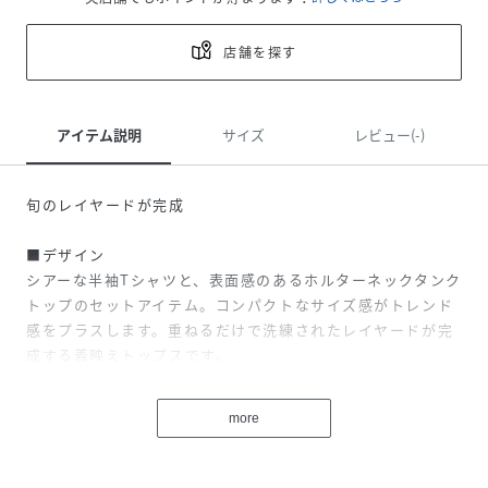
店舗を探す
アイテム説明
サイズ
レビュー(-)
旬のレイヤードが完成
■デザイン
シアーな半袖Tシャツと、表面感のあるホルターネックタンク
トップのセットアイテム。コンパクトなサイズ感がトレンド
感をプラスします。重ねるだけで洗練されたレイヤードが完
成する着映えトップスです。
■コーディネート
more
デニムでカジュアルに、タイトスカートでレディにと幅広く
活躍。セットでの着用はもちろん、それぞれ単品使いもでき
るので着回し力抜群。バックリボンを見せるヘルシーな肌見