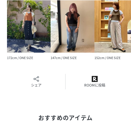
原産国
中国製
素材
【ホルターネック】 コットン62％ポリエステル
38％ 【インナーTシャツ】 ポリエステル85％レ
ーヨン15％
サイズ
ONE SIZE
品番
RU7947_43
(
43-04-0347-928-70-88 RU7947
)
172cm / ONE SIZE
147cm / ONE SIZE
152cm / ONE SIZE
シェア
ROOMに投稿
おすすめのアイテム