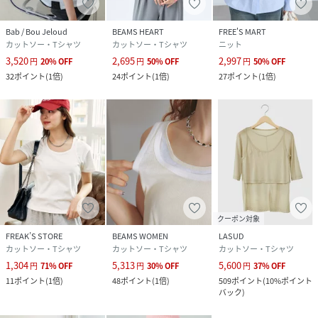
Bab / Bou Jeloud
BEAMS HEART
FREE'S MART
カットソー・Tシャツ
カットソー・Tシャツ
ニット
3,520
2,695
2,997
円
20
%
OFF
円
50
%
OFF
円
50
%
OFF
32
ポイント
(
1倍
)
24
ポイント
(
1倍
)
27
ポイント
(
1倍
)
クーポン対象
FREAK’S STORE
BEAMS WOMEN
LASUD
カットソー・Tシャツ
カットソー・Tシャツ
カットソー・Tシャツ
1,304
5,313
5,600
円
71
%
OFF
円
30
%
OFF
円
37
%
OFF
11
ポイント
(
1倍
)
48
ポイント
(
1倍
)
509
ポイント
(
10%ポイント
バック
)