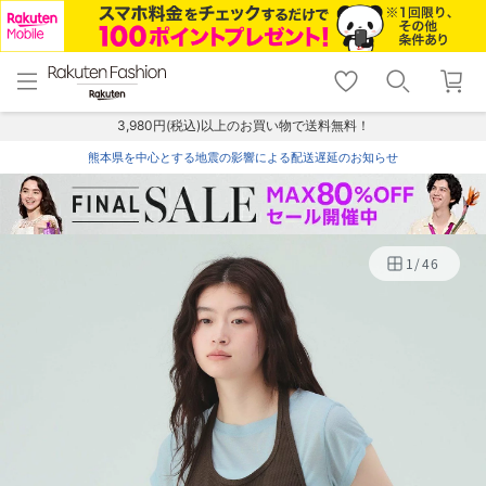
menu
home
search
favorite_border
shopping_cart
lock_outline
メニュー
トップ
検索
お気に入り
カート
ログイン
3,980円(税込)以上のお買い物で送料無料！
熊本県を中心とする地震の影響による配送遅延のお知らせ
1
/
46