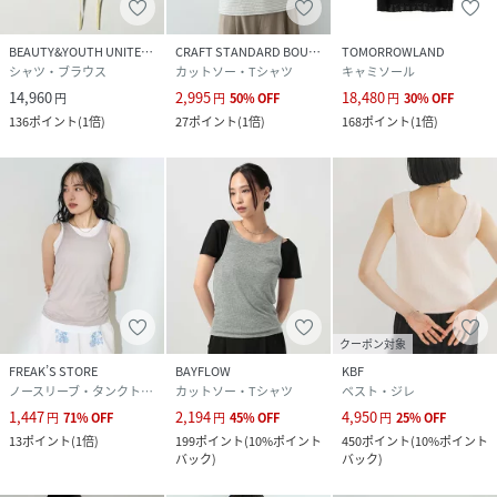
BEAUTY&YOUTH UNITED ARROWS
CRAFT STANDARD BOUTIQUE
TOMORROWLAND
シャツ・ブラウス
カットソー・Tシャツ
キャミソール
14,960
2,995
18,480
円
円
50
%
OFF
円
30
%
OFF
136
ポイント
(
1倍
)
27
ポイント
(
1倍
)
168
ポイント
(
1倍
)
クーポン対象
FREAK’S STORE
BAYFLOW
KBF
ノースリーブ・タンクトップ
カットソー・Tシャツ
ベスト・ジレ
1,447
2,194
4,950
円
71
%
OFF
円
45
%
OFF
円
25
%
OFF
13
ポイント
(
1倍
)
199
ポイント
(
10%ポイント
450
ポイント
(
10%ポイント
バック
)
バック
)