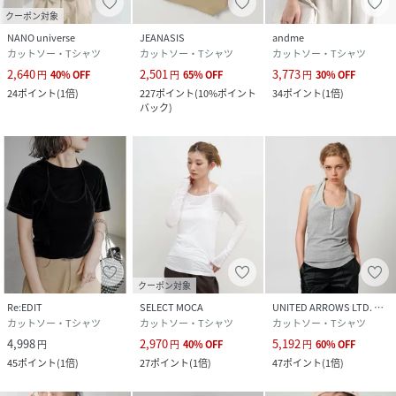
クーポン対象
NANO universe
JEANASIS
andme
カットソー・Tシャツ
カットソー・Tシャツ
カットソー・Tシャツ
2,640
2,501
3,773
円
40
%
OFF
円
65
%
OFF
円
30
%
OFF
24
ポイント
(
1倍
)
227
ポイント
(
10%ポイント
34
ポイント
(
1倍
)
バック
)
クーポン対象
Re:EDIT
SELECT MOCA
UNITED ARROWS LTD. OUTLET
カットソー・Tシャツ
カットソー・Tシャツ
カットソー・Tシャツ
4,998
2,970
5,192
円
円
40
%
OFF
円
60
%
OFF
45
ポイント
(
1倍
)
27
ポイント
(
1倍
)
47
ポイント
(
1倍
)