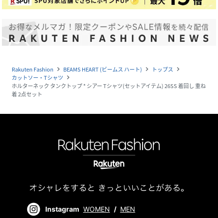
Rakuten Fashion
BEAMS HEART (ビームス ハート)
トップス
navigate_next
navigate_next
navigate_next
カットソー・Tシャツ
navigate_next
ホルターネック タンクトップ * シアー Tシャツ(セットアイテム) 26SS 着回し 重ね
着 2点セット
Instagram
WOMEN
/
MEN