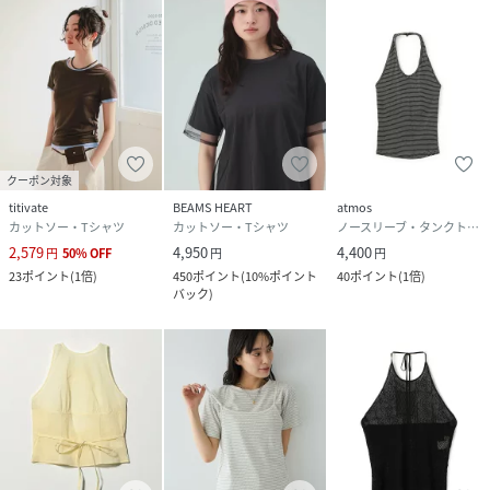
クーポン対象
titivate
BEAMS HEART
atmos
カットソー・Tシャツ
カットソー・Tシャツ
ノースリーブ・タンクトップ
2,579
4,950
4,400
円
50
%
OFF
円
円
23
ポイント
(
1倍
)
450
ポイント
(
10%ポイント
40
ポイント
(
1倍
)
バック
)