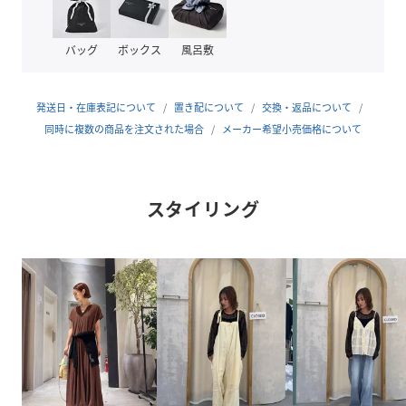
奥行きとトレンド感をプラス！
コンパクトすぎない程よいサイズ感で、体のラインを拾いす
バッグ
ボックス
風呂敷
ぎず着やすいのもポイント。
■スタイリング
発送日・在庫表記について
置き配について
交換・返品について
レースの透け感を活かして、キャミソールやタンクトップの
同時に複数の商品を注文された場合
メーカー希望小売価格について
上にさらっと1枚で着るだけ完成。
デニムやスラックスでカジュアルに、スカートでフェミニン
にと、
スタイリング
幅広いスタイリングに対応できる着回し力の高いアイテム！
シーズンを問わず着回しを楽しめるアイテムです。
■お手入れ方法
洗濯：液温は40 ℃を限度とし、手洗いができる
アイロン：底面温度120 ℃を限度としてアイロン仕上げがで
きる
タンブル乾燥：不可
・・・・・・・・・・・・・・・・・・・・・・