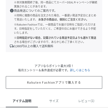
※本対象期間終了後、同一商品にてスーパーDEALキャンペーンが継続
実施されることがあります。
info
商品発送についてのご案内です。
※同時に複数の商品を注文された場合、一番遅い発送予定日にまとめ
て発送いたします。
お急ぎの商品は、個別にご注文ください。
※Rakuten Fashionでは、一部商品でお届け日時をご指定いただけま
す。日時指定をしていただくと、ご希望の日にお届けできるよう手配
いたします。
※日時指定がない場合、記載されている発送予定日よりも遅れて発送
される場合がございますので、あらかじめご了承ください。
local_shipping
3,980
円以上の購入で送料無料
アプリならポイント最大3倍！
毎月エントリー＆条件達成が必要です。
詳しくはこちら
Rakuten Fashionアプリで購入する
アイテム説明
サイズ
レビュー(1)