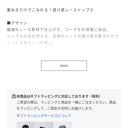
重ねるだけでこなれる！透け感レーストップス
■デザイン
繊細なレース素材で仕上げた、コーデをお洒落に演出。
シンプルな形ながらも、全体のレースの透け感が着るだけで
ぐっと女性らしい印象に。
首元はすっきりとしたクルーネックで、どんなアイテムとも
合わせやすいベーシックなデザイン。
more
甘くなりすぎず、カジュアルにも取り入れやすいバランスが
魅力です。
袖口や裾、首周りのメロー仕上げがさりげないアクセント
に。
シンプルなシルエットの中にほどよい動きをプラスし、1枚
redeem
本商品はギフトラッピングに対応しております（有料）
でもレイヤードでも映える仕上がりです。
ご希望の際は、ラッピングと商品を一緒にご注文ください。商品
をラッピングして、ご指定の住所にお届けします。
長袖デザインなので、ベストやキャミワンピース、スウェッ
ギフトラッピングサービスについて
トやニットのインナーとしても活躍。
レースの透け感を活かして重ねるだけで、いつものコーデに