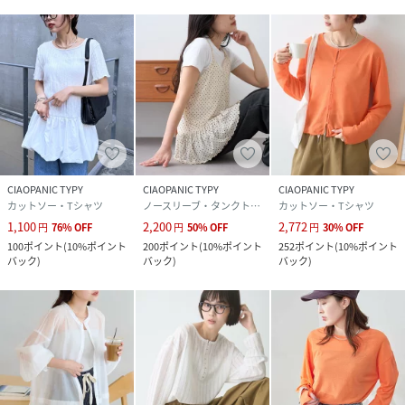
CIAOPANIC TYPY
CIAOPANIC TYPY
CIAOPANIC TYPY
カットソー・Tシャツ
ノースリーブ・タンクトップ
カットソー・Tシャツ
1,100
2,200
2,772
円
76
%
OFF
円
50
%
OFF
円
30
%
OFF
100
ポイント
(
10%ポイント
200
ポイント
(
10%ポイント
252
ポイント
(
10%ポイント
バック
)
バック
)
バック
)