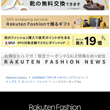
Rakuten Fashion
CIAOPANIC TYPY (チャオパニックティピー)
navigate_next
navigate_next
トップス
カットソー・Tシャツ
レースクルーネックTee
navigate_next
navigate_next