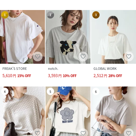
1
2
3
FREAK’S STORE
notch.
GLOBAL WORK
5,610
3,593
2,512
円
15
%
OFF
円
10
%
OFF
円
28
%
OFF
4
5
6