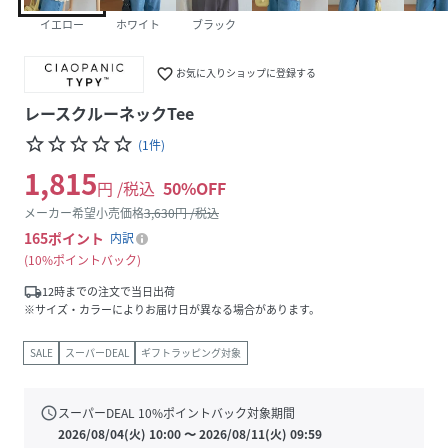
イエロー
ホワイト
ブラック
favorite_border
お気に入りショップに登録する
レースクルーネックTee
star_border
star_border
star_border
star_border
star_border
(
1
件
)
1,815
円 /税込
50
%OFF
メーカー希望小売価格
3,630
円 /税込
165
ポイント
内訳
10%ポイントバック
local_shipping
12時までの注文で当日出荷
※サイズ・カラーによりお届け日が異なる場合があります。
SALE
スーパーDEAL
ギフトラッピング対象
schedule
スーパーDEAL
10
%ポイントバック対象期間
2026/08/04(火) 10:00
〜
2026/08/11(火) 09:59