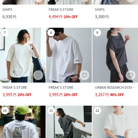
SHIPS
FREAK’S STORE
SHIPS
6,930
4,494
3,300
円
円
10
%
OFF
円
7
8
9
FREAK’S STORE
FREAK’S STORE
URBAN RESEARCH DOORS
3,995
3,995
3,267
円
20
%
OFF
円
20
%
OFF
円
46
%
OFF
10
11
12