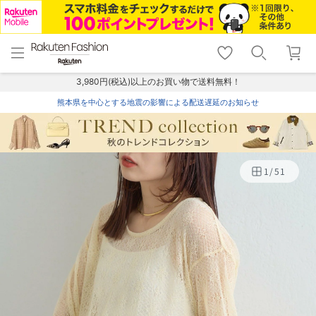
menu
home
search
favorite_border
shopping_cart
lock_outline
メニュー
トップ
検索
お気に入り
カート
ログイン
3,980円(税込)以上のお買い物で送料無料！
熊本県を中心とする地震の影響による配送遅延のお知らせ
1
/
51