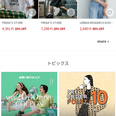
FREAK’S STORE
FREAK’S STORE
URBAN RESEARCH DOORS
4,391
7,198
2,640
円
20
%
OFF
円
20
%
OFF
円
40
%
OFF
more
navigate_next
トピックス