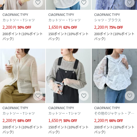
※独自のタイムセールなどの施策により、実店舗と価格差が
発生する場合がございます。
CIAOPANIC TYPY
CIAOPANIC TYPY
CIAOPANIC TYPY
カットソー・Tシャツ
カットソー・Tシャツ
シャツ・ブラウス
2,200
1,650
2,200
円
50
%
OFF
円
62
%
OFF
円
75
%
OFF
※実際の店舗在庫につきましては、各店舗に直接お問い合わ
200
ポイント
(
10%ポイント
150
ポイント
(
10%ポイント
200
ポイント
(
10%ポイント
せください。
バック
)
バック
)
バック
)
性別タイプ
レディース
原産国
-
素材
ナイロン90%ポリウレタン10%
サイズ
ONE
品番
RU7096_TYZ1061406A0020
CIAOPANIC TYPY
CIAOPANIC TYPY
CIAOPANIC TYPY
(
TYZ1061406A0020-2-1A RU7096
)
カットソー・Tシャツ
カットソー・Tシャツ
その他のジャケット・アウター
2,200
1,650
2,200
円
68
%
OFF
円
50
%
OFF
円
66
%
OFF
200
ポイント
(
10%ポイント
150
ポイント
(
10%ポイント
200
ポイント
(
10%ポイント
バック
)
バック
)
バック
)