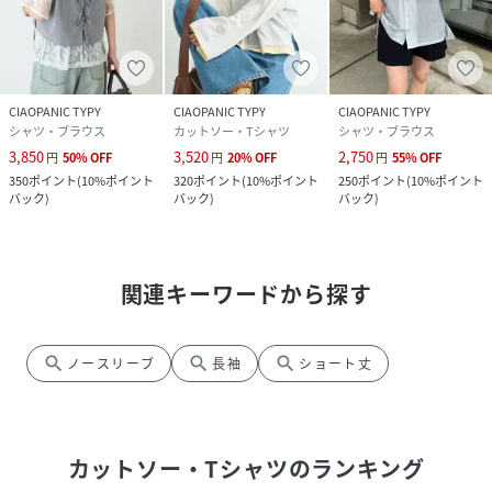
CIAOPANIC TYPY
CIAOPANIC TYPY
CIAOPANIC TYPY
シャツ・ブラウス
カットソー・Tシャツ
シャツ・ブラウス
3,850
3,520
2,750
円
50
%
OFF
円
20
%
OFF
円
55
%
OFF
350
ポイント
(
10%ポイント
320
ポイント
(
10%ポイント
250
ポイント
(
10%ポイント
バック
)
バック
)
バック
)
関連キーワードから探す
search
search
search
ノースリーブ
長袖
ショート丈
カットソー・Tシャツ
のランキング