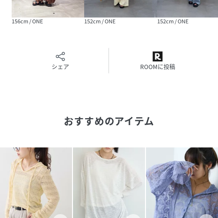
透け感：あり
裏地：なし
156cm / ONE
152cm / ONE
152cm / ONE
伸縮性：なし
光沢感：なし
生地の厚さ：薄手
・・・・・・・・・・・・・・・・・・・・・・
シェア
ROOMに投稿
▼気になる商品をお気に入り登録
ハートをクリックして《お気に入り登録》がオススメです！
入荷情報や、クーポン情報が通知されるようになります。
おすすめのアイテム
※画像の商品はサンプルを使用しております。実際の商品と
若干の仕様が変更になる場合がございますので、予めご了承
の上ご注文くださいますようお願いいたします
※屋外の光や照明の当たり具合で、実際の商品の色味とカラ
ー別画像の色味に若干の違いが発生する場合がございます。
詳細画像と併せてご確認の上、ご注文いただきますようお願
い致します。