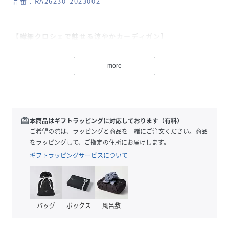
品番：RA26230-2023002
【繊細クロシェで魅せる涼やかカーディガン】
繊細なクロシェ編みが印象的な、ニットカーディガン。綿麻
混糸を使用し、さらりとしたドライなタッチと程よい透け感
more
で、涼やかな表情に仕上げました。数種類の編み柄をミック
スすることで、さりげなく存在感をプラス。縁にあしらった
ミニスカラップが、ほんのり甘さを添えつつヴィンテージラ
イクな雰囲気を演出します。やや短めの着丈で、パンツにも
スカートにも合わせやすく、トップス感覚で一枚着としても
redeem
本商品はギフトラッピングに対応しております（有料）
活躍します。さっと取り入れるだけで、着こなしにニュアン
ご希望の際は、ラッピングと商品を一緒にご注文ください。商品
スが生まれる一着です。
をラッピングして、ご指定の住所にお届けします。
ギフトラッピングサービスについて
POINT
・綿麻混のドライタッチで涼やかな着心地
・クロシェ柄×スカラップで上品な抜け感
・コンパクト丈でボトムを選ばず着回せる
バッグ
ボックス
風呂敷