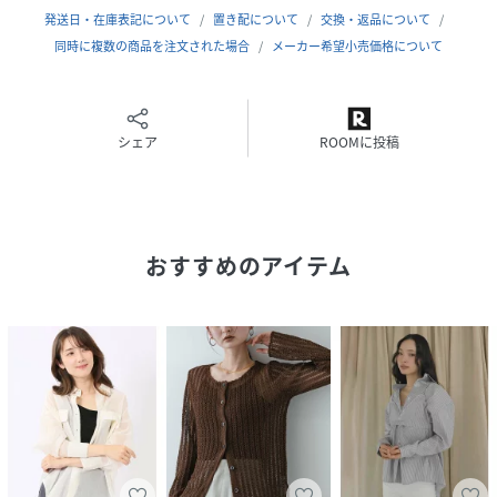
【2026 Spring/Summer】【26SS】
発送日・在庫表記について
置き配について
交換・返品について
同時に複数の商品を注文された場合
メーカー希望小売価格について
※この商品は、素材の特性上、洗濯すると多少縮む場合があ
ります。乾燥機の使用はお避けください。
※乱暴に取り扱うと破損しやすく、引っ掛け・引きつれを起
こしやすいので、着用中や着脱の時は充分ご注意ください。
シェア
ROOMに投稿
※その他お取り扱いに関しましては、商品に付属のアテンシ
ョンタグをご覧ください。
総重量 : 約85g
おすすめのアイテム
※商品画像は、光の当たり具合やパソコンなどの閲覧環境に
より、実際の色味と異なって見える場合がございます。予め
ご了承ください。
※商品の色味の目安は、商品単体の画像をご参照ください。
▼お気に入り登録のおすすめ▼
お気に入り登録された商品は、マイページにて現在の価格情
報や在庫状況の確認が可能です。