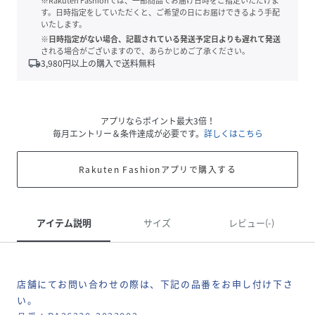
※Rakuten Fashionでは、一部商品でお届け日時をご指定いただけま
す。日時指定をしていただくと、ご希望の日にお届けできるよう手配
いたします。
※日時指定がない場合、記載されている発送予定日よりも遅れて発送
される場合がございますので、あらかじめご了承ください。
local_shipping
3,980
円以上の購入で送料無料
アプリならポイント最大3倍！
毎月エントリー＆条件達成が必要です。
詳しくはこちら
Rakuten Fashionアプリで購入する
アイテム説明
サイズ
レビュー(-)
店舗にてお問い合わせの際は、下記の品番をお申し付け下さ
い。