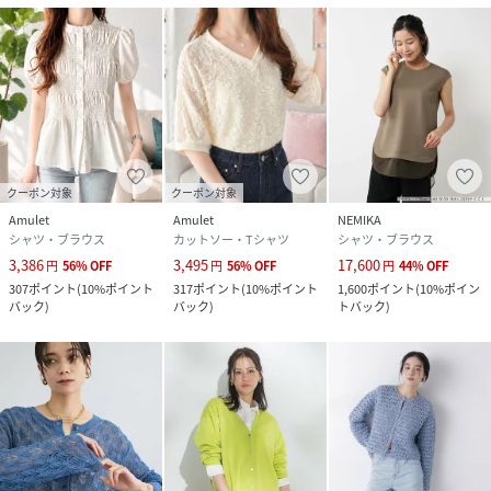
品番
RU6271_RA26230
(
RA26230-2023002-dn-bD RU6271
)
クーポン対象
クーポン対象
Amulet
Amulet
NEMIKA
シャツ・ブラウス
カットソー・Tシャツ
シャツ・ブラウス
3,386
3,495
17,600
円
56
%
OFF
円
56
%
OFF
円
44
%
OFF
307
ポイント
(
10%ポイント
317
ポイント
(
10%ポイント
1,600
ポイント
(
10%ポイン
バック
)
バック
)
トバック
)