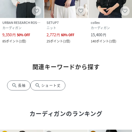
URBAN RESEARCH ROSSO
SETUP7
collex
カーディガン
ニット
カーディガン
9,350
2,772
15,400
円
50
%
OFF
円
60
%
OFF
円
85
ポイント
(
1倍
)
25
ポイント
(
1倍
)
140
ポイント
(
1倍
)
関連キーワードから探す
search
search
長袖
ショート丈
カーディガン
のランキング