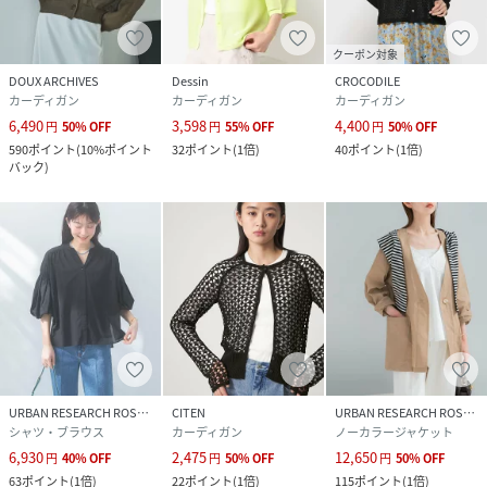
クーポン対象
DOUX ARCHIVES
Dessin
CROCODILE
カーディガン
カーディガン
カーディガン
6,490
3,598
4,400
円
50
%
OFF
円
55
%
OFF
円
50
%
OFF
590
ポイント
(
10%ポイント
32
ポイント
(
1倍
)
40
ポイント
(
1倍
)
バック
)
URBAN RESEARCH ROSSO
CITEN
URBAN RESEARCH ROSSO
シャツ・ブラウス
カーディガン
ノーカラージャケット
6,930
2,475
12,650
円
40
%
OFF
円
50
%
OFF
円
50
%
OFF
63
ポイント
(
1倍
)
22
ポイント
(
1倍
)
115
ポイント
(
1倍
)