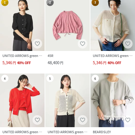
1
2
3
UNITED ARROWS green label relaxing
45R
UNITED ARROWS green label relaxing
5,346
48,400
5,346
円
40
%
OFF
円
円
40
%
OFF
4
5
6
UNITED ARROWS green label relaxing
UNITED ARROWS green label relaxing
BEARDSLEY