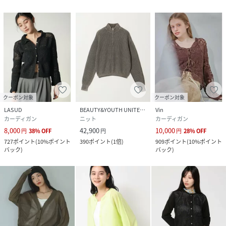
クーポン対象
クーポン対象
LASUD
BEAUTY&YOUTH UNITED ARROWS
Vin
カーディガン
ニット
カーディガン
8,000
42,900
10,000
円
38
%
OFF
円
円
28
%
OFF
727
ポイント
(
10%ポイント
390
ポイント
(
1倍
)
909
ポイント
(
10%ポイント
バック
)
バック
)