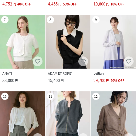
4,752
4,455
19,800
円
40
%
OFF
円
50
%
OFF
円
10
%
OFF
7
8
9
ANAYI
ADAM ET ROPE'
Leilian
33,000
15,400
29,700
円
円
円
20
%
OFF
10
11
12