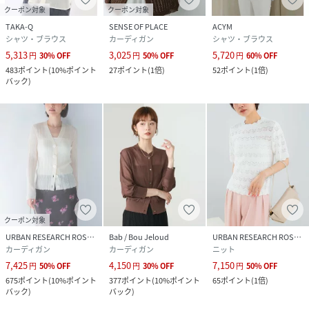
お買い物リストの管理にぜひご利用ください。
クーポン対象
クーポン対象
TAKA-Q
SENSE OF PLACE
ACYM
シャツ・ブラウス
カーディガン
シャツ・ブラウス
素材感
5,313
3,025
5,720
円
30
%
OFF
円
50
%
OFF
円
60
%
OFF
483
ポイント
(
10%ポイント
27
ポイント
(
1倍
)
52
ポイント
(
1倍
)
バック
)
透け感 : あり
伸縮性 : ややあり
裏地 : なし
光沢 : なし
ポケット : なし
性別タイプ
レディース
クーポン対象
原産国
中国
URBAN RESEARCH ROSSO
Bab / Bou Jeloud
URBAN RESEARCH ROSSO
カーディガン
カーディガン
ニット
素材
綿57%,麻22%,ナイロン21%
7,425
4,150
7,150
円
50
%
OFF
円
30
%
OFF
円
50
%
OFF
675
ポイント
(
10%ポイント
377
ポイント
(
10%ポイント
65
ポイント
(
1倍
)
サイズ
Free
バック
)
バック
)