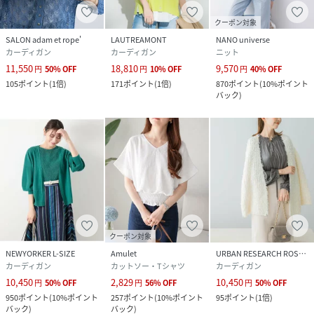
クーポン対象
SALON adam et rope'
LAUTREAMONT
NANO universe
カーディガン
カーディガン
ニット
11,550
18,810
9,570
円
50
%
OFF
円
10
%
OFF
円
40
%
OFF
105
ポイント
(
1倍
)
171
ポイント
(
1倍
)
870
ポイント
(
10%ポイント
バック
)
クーポン対象
NEWYORKER L-SIZE
Amulet
URBAN RESEARCH ROSSO
カーディガン
カットソー・Tシャツ
カーディガン
10,450
2,829
10,450
円
50
%
OFF
円
56
%
OFF
円
50
%
OFF
950
ポイント
(
10%ポイント
257
ポイント
(
10%ポイント
95
ポイント
(
1倍
)
バック
)
バック
)