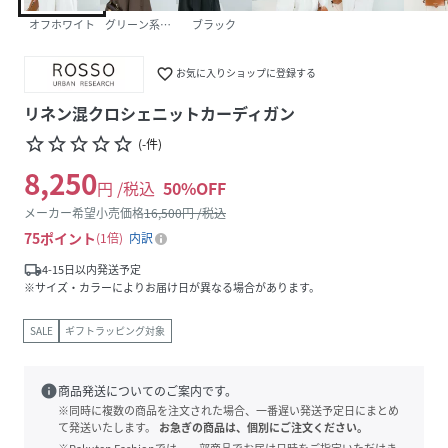
オフホワイト
グリーン系その他
ブラック
favorite_border
お気に入りショップに登録する
リネン混クロシェニットカーディガン
star_border
star_border
star_border
star_border
star_border
(
-
件
)
8,250
円 /税込
50
%OFF
メーカー希望小売価格
16,500
円 /税込
75
ポイント
1倍
内訳
local_shipping
4-15日以内発送予定
※サイズ・カラーによりお届け日が異なる場合があります。
SALE
ギフトラッピング対象
info
商品発送についてのご案内です。
※同時に複数の商品を注文された場合、一番遅い発送予定日にまとめ
て発送いたします。
お急ぎの商品は、個別にご注文ください。