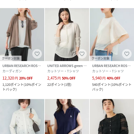
クーポン対象
クーポン対象
URBAN RESEARCH ROSSO
UNITED ARROWS green label relaxing
URBAN RESEARCH ROSSO
カーディガン
カットソー・Tシャツ
カットソー・Tシャツ
12,320
2,475
5,940
円
20
%
OFF
円
50
%
OFF
円
40
%
OFF
1,120
ポイント
(
10%ポイン
22
ポイント
(
1倍
)
540
ポイント
(
10%ポイント
トバック
)
バック
)