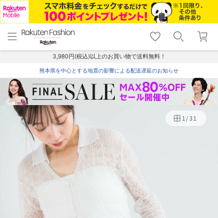
menu
home
search
favorite_border
shopping_cart
lock_outline
メニュー
トップ
検索
お気に入り
カート
ログイン
3,980円(税込)以上のお買い物で送料無料！
熊本県を中心とする地震の影響による配送遅延のお知らせ
1
/
31