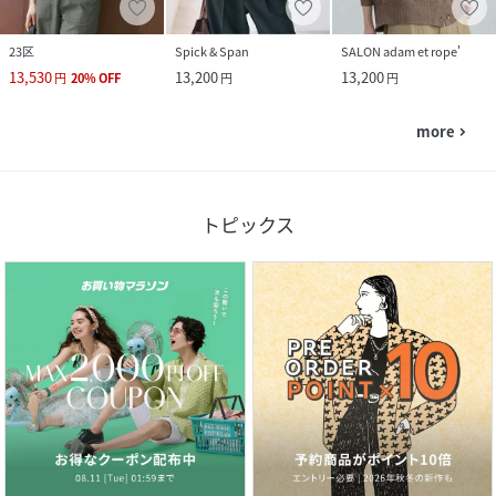
23区
Spick & Span
SALON adam et rope'
13,530
13,200
13,200
円
20
%
OFF
円
円
more
navigate_next
トピックス