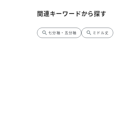
関連キーワードから探す
search
search
七分袖・五分袖
ミドル丈