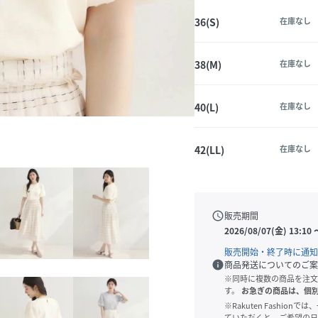
36(S)
在庫なし
38(M)
在庫なし
40(L)
在庫なし
42(LL)
在庫なし
schedule
販売期間
2026/08/07(金) 13:10
販売開始・終了時に通知
info
商品発送についてのご案
※同時に複数の商品を注文
す。
お急ぎの商品は、個
※Rakuten Fashi
ていただくと、ご希望の日