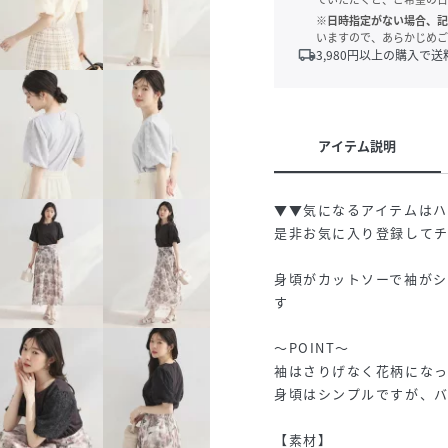
※日時指定がない場合、記
いますので、あらかじめご
local_shipping
3,980
円以上の購入で送
アイテム説明
▼▼気になるアイテムは
是非お気に入り登録して
身頃がカットソーで袖がシ
す
～POINT～
袖はさりげなく花柄になっ
身頃はシンプルですが、バ
【素材】