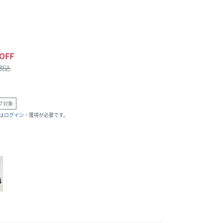
OFF
/税込
グ対象
は
ログイン
・獲得が必要です。