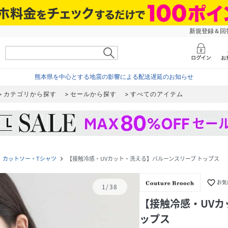
新規登録＆回答
熊本県を中心とする地震の影響による配送遅延のお知らせ
カテゴリから探す
セールから探す
すべてのアイテム
カットソー・Tシャツ
【接触冷感・UVカット・洗える】バルーンスリーブ トップス
ext
navigate_next
favorite_border
お気
1
/
38
【接触冷感・UVカ
ップス