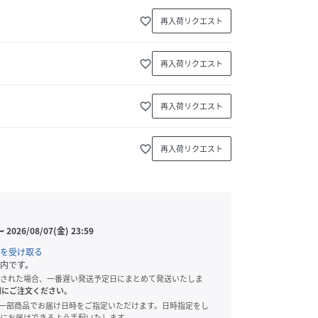
favorite_border
再入荷リクエスト
favorite_border
再入荷リクエスト
favorite_border
再入荷リクエスト
favorite_border
再入荷リクエスト
〜
2026/08/07(金) 23:59
を受け取る
内です。
された場合、一番遅い発送予定日にまとめて発送いたしま
別にご注文ください。
onでは、一部商品でお届け日時をご指定いただけます。日時指定をし
にお届けできるよう手配いたします。