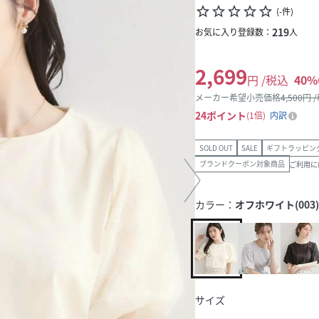
star_border
star_border
star_border
star_border
star_border
(
-
件
)
219
お気に入り登録数：
人
2,699
円 /税込
40
%
メーカー希望小売価格
4,500
円 
24
ポイント
1倍
内訳
SOLD OUT
SALE
ギフトラッピン
ブランドクーポン対象商品
ご利用に
カラー：
オフホワイト(003)
サイズ