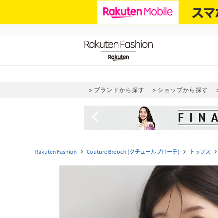
ブランドから探す
ショップから探す
navigate_before
Rakuten Fashion
Couture Brooch (クチュールブローチ)
トップス
navigate_next
navigate_next
navigate_n