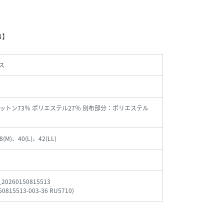
N】
ス
ットン73％ ポリエステル27％ 別布部分：ポリエステル
8(M)、40(L)、42(LL)
_20260150815513
50815513-003-36 RU5710
)