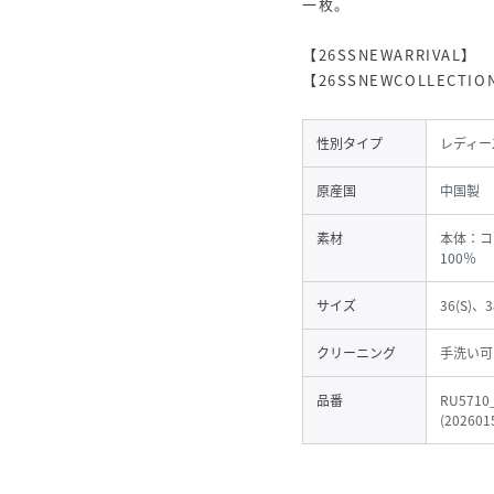
一枚。
【26SSNEWARRIVAL】
【26SSNEWCOLLECTIO
性別タイプ
レディー
原産国
中国製
素材
本体：コ
100％
サイズ
36(S)、3
クリーニング
手洗い可
品番
RU5710
(
202601