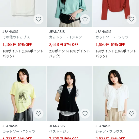
JEANASIS
JEANASIS
JEANASIS
その他のトップス
カットソー・Tシャツ
カットソー・Tシャツ
1,188
2,618
1,980
円
64
%
OFF
円
57
%
OFF
円
64
%
OFF
108
ポイント
(
10%ポイント
238
ポイント
(
10%ポイント
180
ポイント
(
10%ポイント
バック
)
バック
)
バック
)
JEANASIS
JEANASIS
JEANASIS
カットソー・Tシャツ
ベスト・ジレ
シャツ・ブラウス
3,273
2,706
2,588
円
34
%
OFF
円
59
%
OFF
円
64
%
OFF