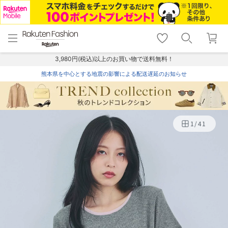
menu
home
search
favorite_border
shopping_cart
lock_outline
メニュー
トップ
検索
お気に入り
カート
ログイン
3,980円(税込)以上のお買い物で送料無料！
熊本県を中心とする地震の影響による配送遅延のお知らせ
1
/
41