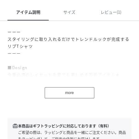
アイテム説明
サイズ
レビュー(1)
ーーー
スタイリングに取り入れるだけでトレンドルックが完成する
リブTシャツ
ーーー
■Design
今季必須のレイヤードを夏でも楽しめる万能アイテム★
首元・袖・裾から見えるチュールがポイントです。
重ね着風のデザインなので、1枚でスタイリングが完成する
more
ところが嬉しいポイント♪
ベーシックなシルエットなので、アイテムを選ばずにスタイ
リングを楽しめます。
ヒップにかかるくらいのジャスト丈で、ややコンパクトなサ
イズ感ですっきりと着用できます。
redeem
本商品はギフトラッピングに対応しております（有料）
配色にこだわり、色違いで手元にそろえたいアイテムです。
ご希望の際は、ラッピングと商品を一緒にご注文ください。商品
をラッピングして、ご指定の住所にお届けします。