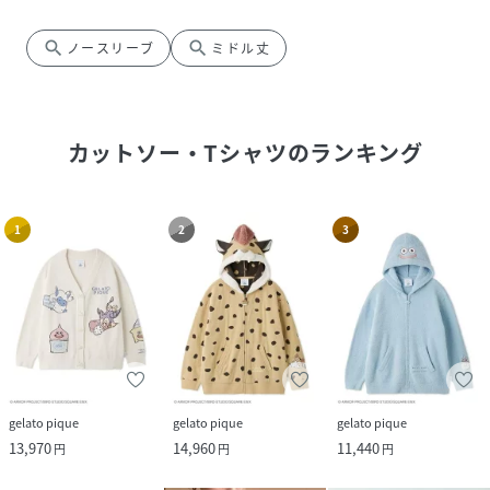
search
search
ノースリーブ
ミドル丈
カットソー・Tシャツ
のランキング
1
2
3
gelato pique
gelato pique
gelato pique
13,970
14,960
11,440
円
円
円