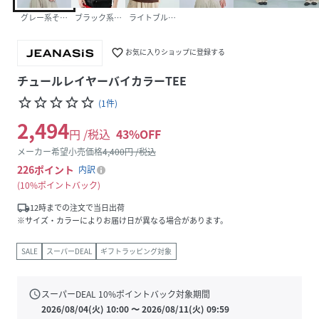
グレー系その他(15)
ブラック系その他(09)
ライトブルー系その他(82)
favorite_border
お気に入りショップに登録する
チュールレイヤーバイカラーTEE
star_border
star_border
star_border
star_border
star_border
(
1
件
)
2,494
円 /税込
43
%OFF
メーカー希望小売価格
4,400
円 /税込
226
ポイント
内訳
10%ポイントバック
local_shipping
12時までの注文で当日出荷
※サイズ・カラーによりお届け日が異なる場合があります。
SALE
スーパーDEAL
ギフトラッピング対象
schedule
スーパーDEAL
10
%ポイントバック対象期間
2026/08/04(火) 10:00
〜
2026/08/11(火) 09:59