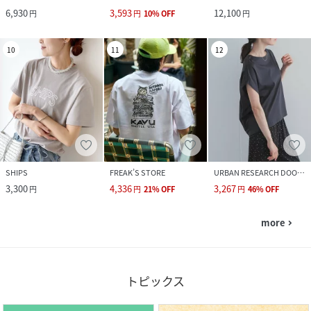
6,930
3,593
12,100
円
円
10
%
OFF
円
10
11
12
SHIPS
FREAK’S STORE
URBAN RESEARCH DOORS
3,300
4,336
3,267
円
円
21
%
OFF
円
46
%
OFF
more
navigate_next
トピックス