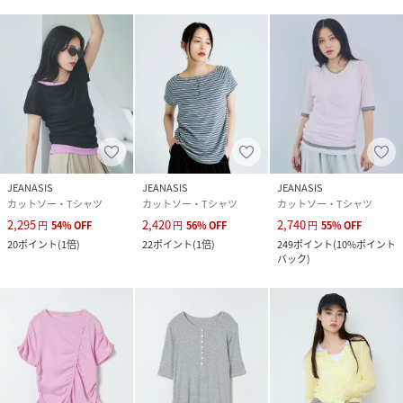
品番
RU5512_782879
(
782879-15-09 RU5512
)
JEANASIS
JEANASIS
JEANASIS
カットソー・Tシャツ
カットソー・Tシャツ
カットソー・Tシャツ
2,295
2,420
2,740
円
54
%
OFF
円
56
%
OFF
円
55
%
OFF
20
ポイント
(
1倍
)
22
ポイント
(
1倍
)
249
ポイント
(
10%ポイント
バック
)