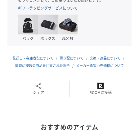
■Material
ギフトラッピングサービスについて
ボディは綿100%の薄手のリブ生地を使用。
伸縮性があるので着用時のストレスが少ないところが嬉しい
ポイントです。
配色部分はナイロン素材のチュールを使用し、チクチク感が
バッグ
ボックス
風呂敷
少なく、さらっとした肌当たりが特徴です。
■Styling
発送日・在庫表記について
置き配について
交換・返品について
トレンドのワイドボトムとのスタイリングが◎
同時に複数の商品を注文された場合
メーカー希望小売価格について
デニム・ミリタリーパンツのカジュアルな着こなしがオスス
メです。
キャミワンピやサロペットのインナーにもオススメです。
シェア
ROOMに投稿
性別タイプ
レディース
素材
本体:綿100%
チュール(配色部分):ナイロン100%
おすすめのアイテム
サイズ
FREE