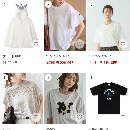
4
5
6
gelato pique
FREAK’S STORE
GLOBAL WORK
11,440
5,280
2,512
円
円
20
%
OFF
円
28
%
OFF
7
8
9
SHIPS
notch.
A BATHING APE