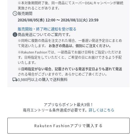
※本対象期間終了後、同一商品にてスーパーDEALキャンペーンが継続
実施されることがあります。
schedule
販売期間
2026/08/05(水) 12:00
〜
2026/08/11(火) 23:59
販売開始・終了時に通知を受け取る
info
商品発送についてのご案内です。
※同時に複数の商品を注文された場合、一番遅い発送予定日にまとめ
て発送いたします。
お急ぎの商品は、個別にご注文ください。
※Rakuten Fashionでは、一部商品でお届け日時をご指定いただけま
す。日時指定をしていただくと、ご希望の日にお届けできるよう手配
いたします。
※日時指定がない場合、記載されている発送予定日よりも遅れて発送
される場合がございますので、あらかじめご了承ください。
local_shipping
3,980
円以上の購入で送料無料
アプリならポイント最大3倍！
毎月エントリー＆条件達成が必要です。
詳しくはこちら
Rakuten Fashionアプリで購入する