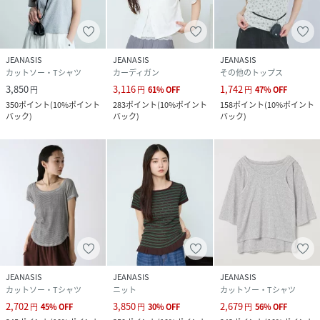
JEANASIS
JEANASIS
JEANASIS
カットソー・Tシャツ
カーディガン
その他のトップス
3,850
3,116
1,742
円
円
61
%
OFF
円
47
%
OFF
350
ポイント
(
10%ポイント
283
ポイント
(
10%ポイント
158
ポイント
(
10%ポイント
バック
)
バック
)
バック
)
JEANASIS
JEANASIS
JEANASIS
カットソー・Tシャツ
ニット
カットソー・Tシャツ
2,702
3,850
2,679
円
45
%
OFF
円
30
%
OFF
円
56
%
OFF