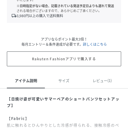
※日時指定がない場合、記載されている発送予定日よりも遅れて発送
される場合がございますので、あらかじめご了承ください。
local_shipping
3,980
円以上の購入で送料無料
アプリならポイント最大3倍！
毎月エントリー＆条件達成が必要です。
詳しくはこちら
Rakuten Fashionアプリで購入する
アイテム説明
サイズ
レビュー(1)
【日焼け姿が可愛いサマーベアのショートパンツセットアッ
プ】
【Fabric】
肌に触れるとひんやりとした冷感が得られる、接触冷感のベ