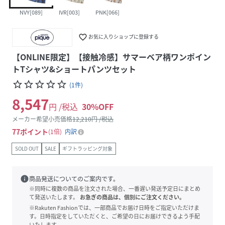
NVY[089]
IVR[003]
PNK[066]
favorite_border
お気に入りショップに登録する
【ONLINE限定】【接触冷感】サマーベア柄ワンポイン
トTシャツ&ショートパンツセット
star_border
star_border
star_border
star_border
star_border
(
1
件
)
8,547
円 /税込
30
%OFF
メーカー希望小売価格
12,210
円 /税込
77
ポイント
1倍
内訳
SOLD OUT
SALE
ギフトラッピング対象
info
商品発送についてのご案内です。
※同時に複数の商品を注文された場合、一番遅い発送予定日にまとめ
て発送いたします。
お急ぎの商品は、個別にご注文ください。
※Rakuten Fashionでは、一部商品でお届け日時をご指定いただけま
す。日時指定をしていただくと、ご希望の日にお届けできるよう手配
いたします。