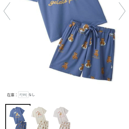
在庫：
F[99]
なし