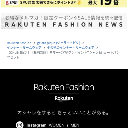
Rakuten Fashion
gelato pique (ジェラートピケ)
navigate_next
navigate_next
インナー・ルームウェア
その他のインナー・ルームウェア
navigate_next
navigate_next
【ONLINE限定】【接触冷感】サマーベア柄ワンポイントTシャツ&ショートパン
ツセット
Instagram
WOMEN
/
MEN