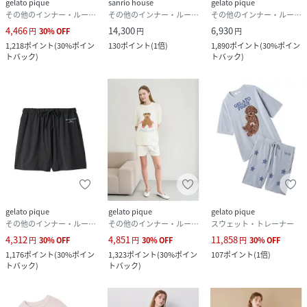
gelato pique
sanrio house
gelato pique
その他のインナー・ルームウェア
その他のインナー・ルームウェア
その他のインナー・ルームウェア
4,466
14,300
6,930
円
30
%
OFF
円
円
1,218
ポイント
(
30%ポイン
130
ポイント
(
1倍
)
1,890
ポイント
(
30%ポイン
トバック
)
トバック
)
gelato pique
gelato pique
gelato pique
その他のインナー・ルームウェア
その他のインナー・ルームウェア
スウェット・トレーナー
4,312
4,851
11,858
円
30
%
OFF
円
30
%
OFF
円
30
%
OFF
1,176
ポイント
(
30%ポイン
1,323
ポイント
(
30%ポイン
107
ポイント
(
1倍
)
トバック
)
トバック
)