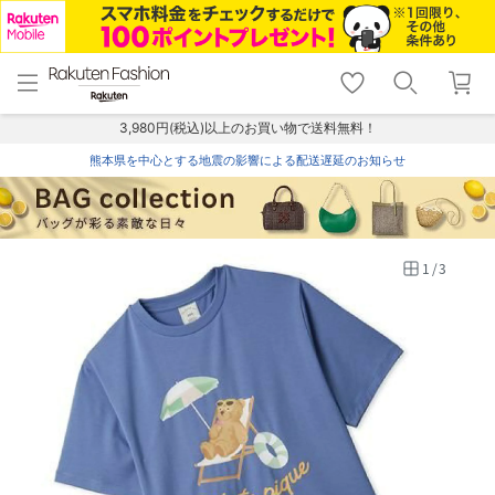
menu
home
search
favorite_border
shopping_cart
lock_outline
メニュー
トップ
検索
お気に入り
カート
ログイン
3,980円(税込)以上のお買い物で送料無料！
熊本県を中心とする地震の影響による配送遅延のお知らせ
1
/
3