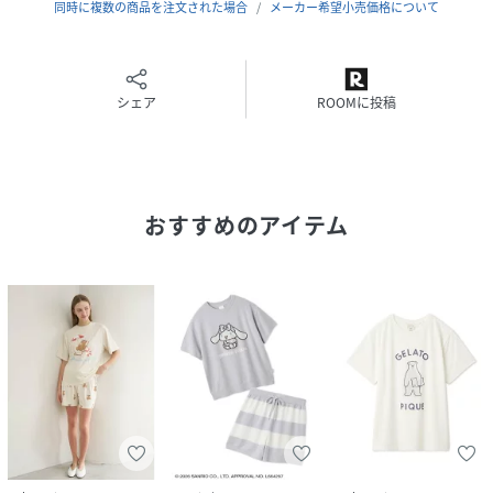
さい。
同時に複数の商品を注文された場合
メーカー希望小売価格について
商品の色味は、商品単品画像をご参照下さい。
※商品画像はサンプルのため、色味やサイズ等の仕様に変更
がある場合がございますので、予めご了承ください。
シェア
ROOMに投稿
【サイズ備考】
[パンツ]ウエスト:68cm,股上:105cm,股下:31.8/37.8cm,わ
たり幅:9.5cm,裾幅:32.5cm,スリット丈:31.5cm
おすすめのアイテム
性別タイプ
レディース
原産国
中国
素材
本体:ポリエステル56%,レーヨン38%,ポリウレ
タン6%/別布:【Tシャツ】ポリエステル58%,レ
ーヨン38%,ポリウレタン4%
サイズ
F[99]
品番
RU4176_PWCT262356
(
PWCT262356-L1-3U RU4176
)