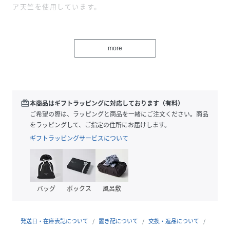
ア天竺を使用しています。
【Design/Styling】
サングラス焼けしたお顔に思わず胸きゅん。夏をめいっぱい
more
楽しむベアをテーマにした、ファミリーやカップルでお楽し
みいただけるSUMMER BEARシリーズです。プールサイドで
のんびり過ごすベアを描いたワンポイントTシャツと、総柄
プリントのショートパンツをセットアップでご用意。サング
ラスや浮き輪、ロゴのカラフルな配色で、おうち時間に
redeem
本商品はギフトラッピングに対応しております（有料）
HAPPYな気分を添えます。柔らかなベア天竺の接触冷感素材
ご希望の際は、ラッピングと商品を一緒にご注文ください。商品
を使用し、汗ばむ時期のお風呂上がりやおやすみの時間にも
をラッピングして、ご指定の住所にお届けします。
おすすめです。色はアイボリー、ピンク、ネイビーの3色展
ギフトラッピングサービスについて
開。HOMME、KIDS、BABYとリンク・コーディネートした
り、ギフトにもおすすめのアイテムです。
※照明の関係により、実際よりも色味が違って見える場合が
バッグ
ボックス
風呂敷
あります。
またパソコン・スマートフォンなどの環境により、若干製品
と画像のカラーが異なる場合もございます。予めご了承くだ
発送日・在庫表記について
置き配について
交換・返品について