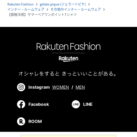
Rakuten Fashion
gelato pique (ジェラートピケ)
navigate_next
navigate_next
インナー・ルームウェア
その他のインナー・ルームウェア
navigate_next
navigate_next
【接触冷感】サマーベアワンポイントTシャツ
Instagram
WOMEN
/
MEN
Facebook
LINE
ROOM