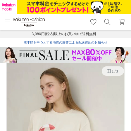
menu
home
search
favorite_border
shopping_cart
lock_outline
メニュー
トップ
検索
お気に入り
カート
ログイン
3,980円(税込)以上のお買い物で送料無料！
熊本県を中心とする地震の影響による配送遅延のお知らせ
1
/
3