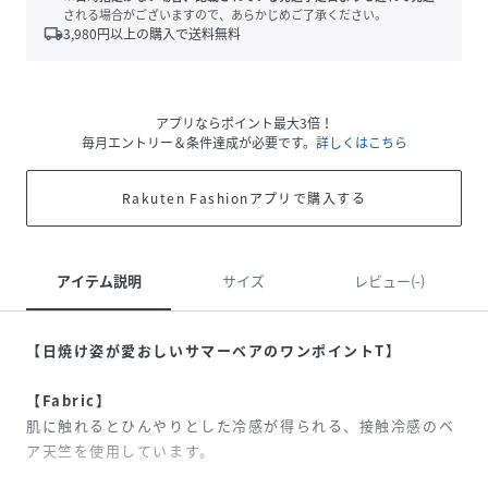
される場合がございますので、あらかじめご了承ください。
local_shipping
3,980
円以上の購入で送料無料
アプリならポイント最大3倍！
毎月エントリー＆条件達成が必要です。
詳しくはこちら
Rakuten Fashionアプリで購入する
アイテム説明
サイズ
レビュー(-)
【日焼け姿が愛おしいサマーベアのワンポイントT】
【Fabric】
肌に触れるとひんやりとした冷感が得られる、接触冷感のベ
ア天竺を使用しています。