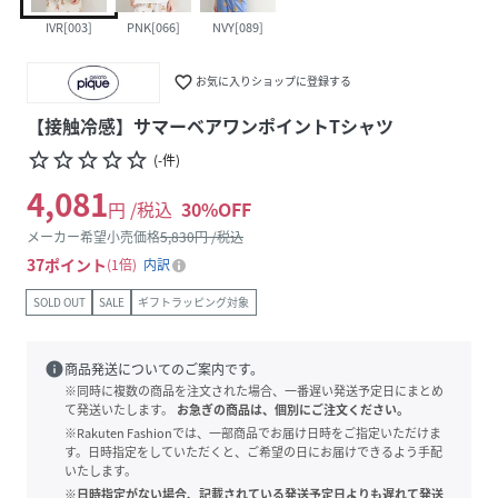
IVR[003]
PNK[066]
NVY[089]
favorite_border
お気に入りショップに登録する
【接触冷感】サマーベアワンポイントTシャツ
star_border
star_border
star_border
star_border
star_border
(
-
件
)
4,081
円 /税込
30
%OFF
メーカー希望小売価格
5,830
円 /税込
37
ポイント
1倍
内訳
SOLD OUT
SALE
ギフトラッピング対象
info
商品発送についてのご案内です。
※同時に複数の商品を注文された場合、一番遅い発送予定日にまとめ
て発送いたします。
お急ぎの商品は、個別にご注文ください。
※Rakuten Fashionでは、一部商品でお届け日時をご指定いただけま
す。日時指定をしていただくと、ご希望の日にお届けできるよう手配
いたします。
※日時指定がない場合、記載されている発送予定日よりも遅れて発送