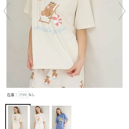
在庫：
F[99]
なし