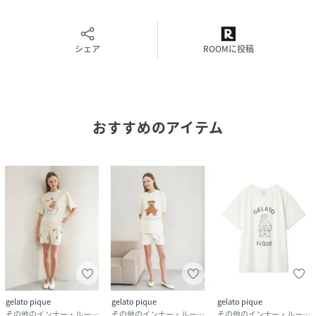
※商品画像はサンプルのため、色味やサイズ等の仕様に変更
がある場合がございますので、予めご了承ください。
シェア
ROOMに投稿
性別タイプ
レディース
原産国
中国
素材
本体:ポリエステル56%,レーヨン38%,ポリウレ
おすすめのアイテム
タン6%/別布:ポリエステル58%,レーヨン38%,ポ
リウレタン4%
サイズ
F[99]
品番
RU4174_PWCT262246
(
PWCT262246-L1-3U RU4174
)
gelato pique
gelato pique
gelato pique
その他のインナー・ルームウェア
その他のインナー・ルームウェア
その他のインナー・ルームウェア