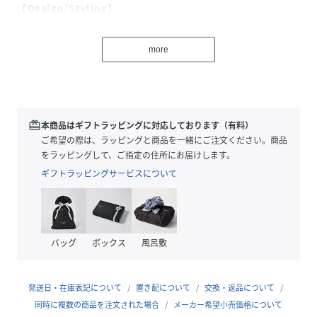
【Design/Styling】
サングラス焼けしたお顔に思わず胸きゅん。夏をめいっぱい
楽しむベアをテーマにした、ファミリーやカップルでお楽し
more
みいただけるSUMMER BEARシリーズです。プールサイドで
のんびりアイスを食べるベアを描いた、ゆったりと着用いた
だけるワンポイントTシャツ。サングラスや浮き輪、ロゴの
カラフルな配色で、おうち時間にHAPPYな気分を添えます。
接触冷感の素材を使用しているので、汗ばむ時期のお風呂上
redeem
本商品はギフトラッピングに対応しております（有料）
がりやおやすみの時間にもおすすめです。色はアイボリーと
ご希望の際は、ラッピングと商品を一緒にご注文ください。商品
ピンク、ネイビーの3色展開。同シリーズのボトムや雑貨と合
をラッピングして、ご指定の住所にお届けします。
わせたり、HOMME、JUNIOR、KIDS、BABYとのリンク・
ギフトラッピングサービスについて
コーディネートもお楽しみください。
※照明の関係により、実際よりも色味が違って見える場合が
あります。
バッグ
ボックス
風呂敷
またパソコン・スマートフォンなどの環境により、若干製品
と画像のカラーが異なる場合もございます。予めご了承くだ
さい。
発送日・在庫表記について
置き配について
交換・返品について
商品の色味は、商品単品画像をご参照下さい。
同時に複数の商品を注文された場合
メーカー希望小売価格について