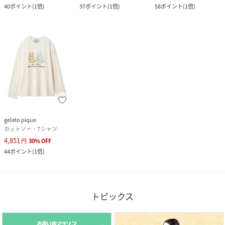
40
ポイント
(
1倍
)
37
ポイント
(
1倍
)
58
ポイント
(
1倍
)
gelato pique
カットソー・Tシャツ
4,851
円
30
%
OFF
44
ポイント
(
1倍
)
トピックス