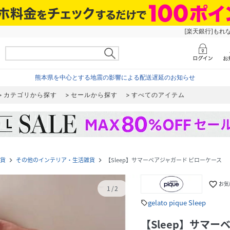
[楽天銀行]もれ
熊本県を中心とする地震の影響による配送遅延のお知らせ
カテゴリから探す
セールから探す
すべてのアイテム
貨
その他のインテリア・生活雑貨
【Sleep】サマーベアジャガード ピローケース
navigate_next
navigate_next
favorite_border
お気
1
/
2
gelato pique Sleep
sell
【Sleep】サマー