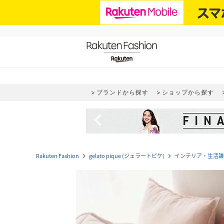
ブランドから探す
ショップから探す
navigate_before
Rakuten Fashion
gelato pique (ジェラートピケ)
インテリア・生活雑
navigate_next
navigate_next