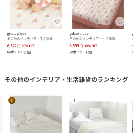
gelato pique
gelato pique
その他のインテリア・生活雑貨
その他のインテリア・生活雑貨
6,622
8,855
円
30
%
OFF
円
30
%
OFF
60
ポイント
(
1倍
)
80
ポイント
(
1倍
)
その他のインテリア・生活雑貨
のランキング
3
4