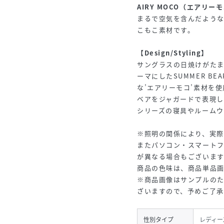
AIRY MOCO（エアリー
まるで空気を含んだよう
こもこ素材です。
【Design/Styling】
サングラスの日焼けがた
ーマにしたSUMMER B
な’エアリーモコ’素材を
ベアをジャガードで表現し
シリーズの寝具やルームウ
※照明の関係により、実際
またパソコン・スマート
が異なる場合もございま
商品の色味は、商品単品
※商品画像はサンプルの
ざいますので、予めご了
性別タイプ
レディー