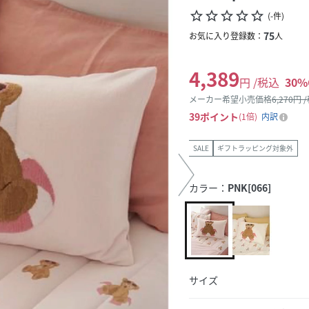
star_border
star_border
star_border
star_border
star_border
(
-
件
)
75
お気に入り登録数：
人
4,389
円 /税込
30
%
メーカー希望小売価格
6,270
円 
39
ポイント
1倍
内訳
SALE
ギフトラッピング対象外
カラー：
PNK[066]
サイズ