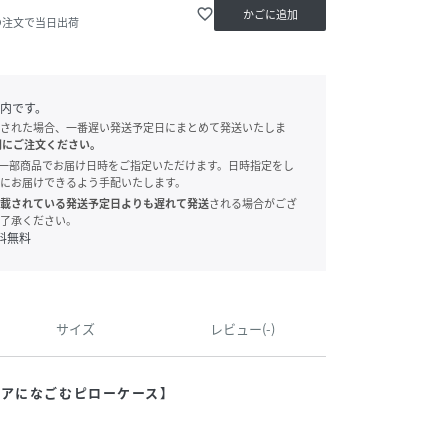
favorite_border
かごに追加
の注文で当日出荷
内です。
された場合、一番遅い発送予定日にまとめて発送いたしま
別にご注文ください。
onでは、一部商品でお届け日時をご指定いただけます。日時指定をし
にお届けできるよう手配いたします。
載されている発送予定日よりも遅れて発送
される場合がござ
了承ください。
料無料
サイズ
レビュー(-)
ベアになごむピローケース】