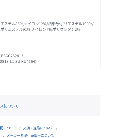
リエステル88%,ナイロン12%/柄部分:ポリエステル100%/
:ポリエステル91%,ナイロン7%,ポリウレタン2%
_PSGG262813
2813-L1-3U RU4164
)
スについて
配について
交換・返品について
合
メーカー希望小売価格について