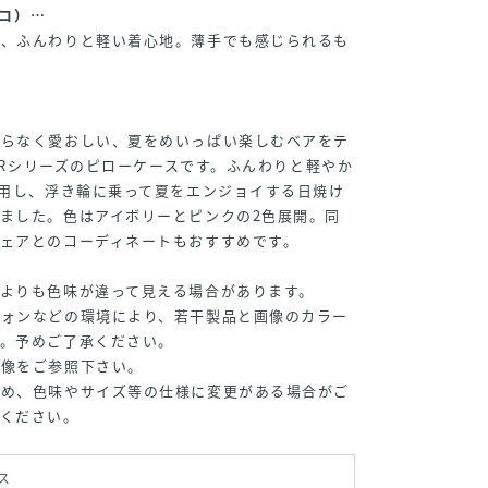
モコ）…
な、ふんわりと軽い着心地。薄手でも感じられるも
まらなく愛おしい、夏をめいっぱい楽しむベアをテ
EARシリーズのピローケースです。ふんわりと軽やか
使用し、浮き輪に乗って夏をエンジョイする日焼け
ました。色はアイボリーとピンクの2色展開。同
ェアとのコーディネートもおすすめです。
よりも色味が違って見える場合があります。
フォンなどの環境により、若干製品と画像のカラー
す。予めご了承ください。
画像をご参照下さい。
ため、色味やサイズ等の仕様に変更がある場合がご
承ください。
ス