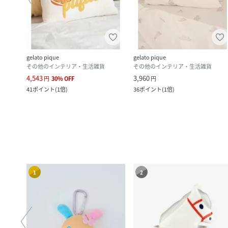
gelato pique
gelato pique
その他のインテリア・生活雑貨
その他のインテリア・生活雑貨
4,543
3,960
円
30
%
OFF
円
41
ポイント
(
1倍
)
36
ポイント
(
1倍
)
1
2