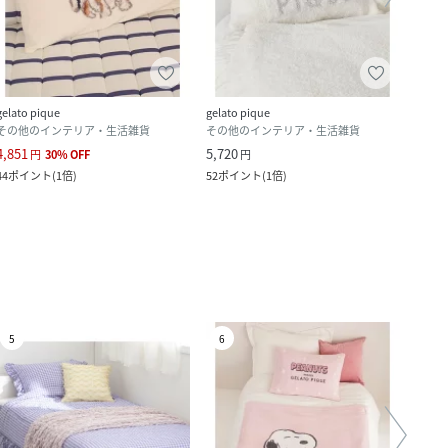
gelato pique
gelato pique
gelato
その他のインテリア・生活雑貨
その他のインテリア・生活雑貨
その
4,851
5,720
9,548
円
30
%
OFF
円
44
ポイント
(
1倍
)
52
ポイント
(
1倍
)
86
ポ
5
6
7