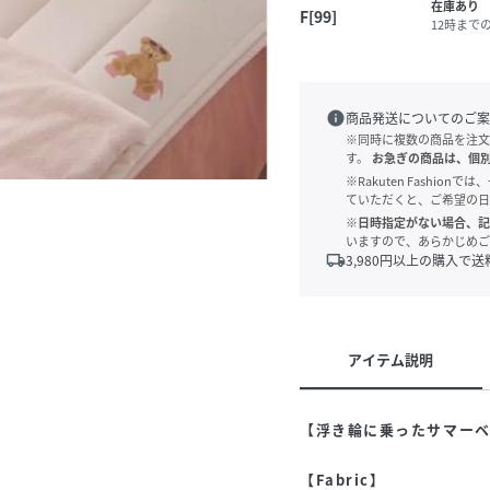
在庫あり
F[99]
12時まで
info
商品発送についてのご案
※同時に複数の商品を注文
す。
お急ぎの商品は、個
※Rakuten Fashi
ていただくと、ご希望の日
※日時指定がない場合、記
いますので、あらかじめご
local_shipping
3,980
円以上の購入で送
アイテム説明
【浮き輪に乗ったサマー
【Fabric】