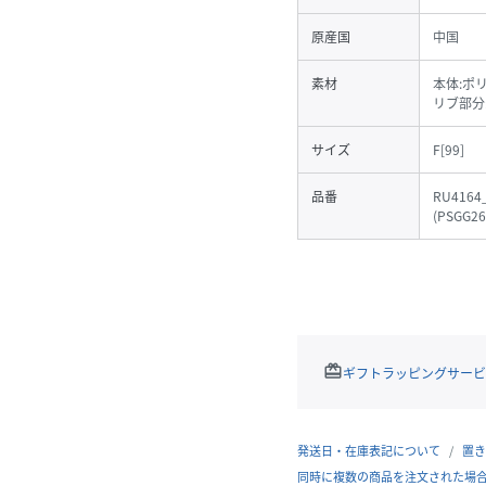
原産国
中国
素材
本体:ポ
リブ部分
サイズ
F[99]
品番
RU4164
(
PSGG26
redeem
ギフトラッピングサービ
発送日・在庫表記について
置き
同時に複数の商品を注文された場