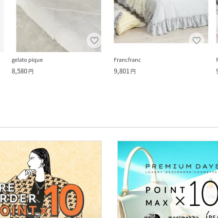
gelato pique
Francfranc
8,580
9,801
円
円