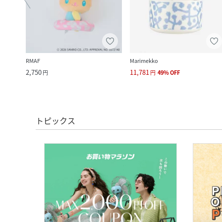
RMAF
Marimekko
2,750
11,781
円
円
49
%
OFF
トピックス