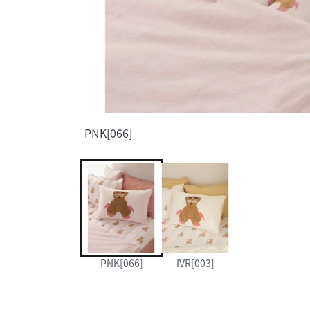
PNK[066]
PNK[066]
IVR[003]