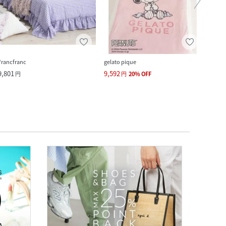
Francfranc
gelato pique
gelato
9,801
9,592
13,9
円
円
20
%
OFF